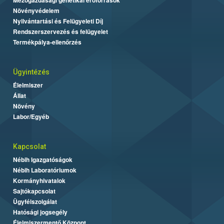
Növényvédelem
Nyilvántartási és Felügyeleti Díj
Rendszerszervezés és felügyelet
Termékpálya-ellenőrzés
Ügyintézés
Élelmiszer
Állat
Növény
Labor/Egyéb
Kapcsolat
Nébih Igazgatóságok
Nébih Laboratóriumok
Kormányhivatalok
Sajtókapcsolat
Ügyfélszolgálat
Hatósági jogsegély
Élelmiszermentő Központ