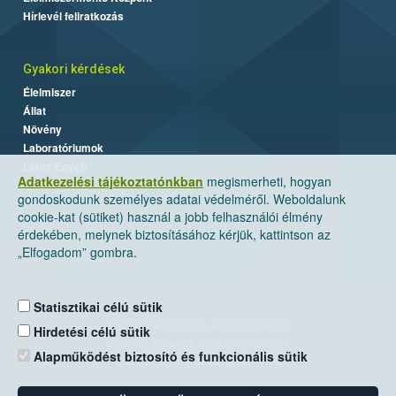
Hírlevél feliratkozás
Gyakori kérdések
Élelmiszer
Állat
Növény
Laboratóriumok
Labor/Egyéb
Adatkezelési tájékoztatónkban
megismerheti, hogyan
gondoskodunk személyes adatai védelméről. Weboldalunk
cookie-kat (sütiket) használ a jobb felhasználói élmény
érdekében, melynek biztosításához kérjük, kattintson az
„Elfogadom” gombra.
Statisztikai célú sütik
Nemzeti Élelmiszerlánc-biztonsági Hivatal
Hirdetési célú sütik
Cím: 1024 Budapest, Keleti Károly utca. 24.
Alapműködést biztosító és funkcionális sütik
Levelezési cím: 1525 Budapest. Pf. 30.