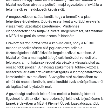
hivatal nevében átvette a petíciót, majd egyeztetésre invitálta a
tejtermelők és -feldolgozók képviselőit.
A megbeszélésen szóba került, hogy a termelők, a piac
fehérítése érdekében, több és esetenként a korábbi évekre is
visszanyúló vizsgálatot szeretnének. Mindehhez
elengedhetetlennek tartják a hivatal megerősítését, számítanak
a NÉBIH szigorú és következetes fellépésére.
Oravecz Márton biztosította a képviselőket, hogy a NÉBIH
minden rendelkezésére álló jogi eszközzel fellép a
tisztességtelen előállítókkal és forgalmazókkal szemben. A
hivatal elnöke a mai naptól átfogó célellenőrzést rendelt el a
tejpiacon, a munkatársak reggel óta végzik a vizsgálatokat az
ország több pontján. A hatóság szakemberei többek között a
beszerzési ár alatti értékesítést vizsgálják a legmeghatározóbb
kereskedelmi szereplőknél. A vizsgálat első szakaszában az
elmúlt 60 napot ellenőrzik, ami a korábbi évek szúrópróbaszerű
átvilágításával folytatódik majd.
A gazdasági csalások felderítése mellett a hatóság kiemelt
figyelmet fordít az élelmiszerbiztonsági feltételek teljesülésére is.
Ennek érdekében a NÉBIH Kiemelt Ügyek Igazgatósága több