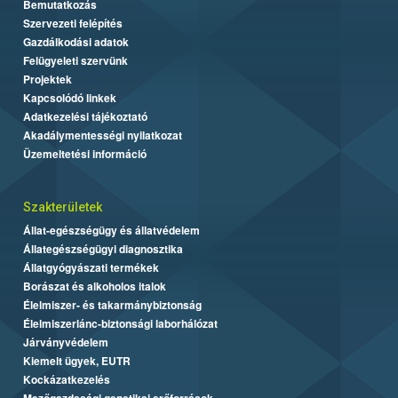
Bemutatkozás
Szervezeti felépítés
Gazdálkodási adatok
Felügyeleti szervünk
Projektek
Kapcsolódó linkek
Adatkezelési tájékoztató
Akadálymentességi nyilatkozat
Üzemeltetési információ
Szakterületek
Állat-egészségügy és állatvédelem
Állategészségügyi diagnosztika
Állatgyógyászati termékek
Borászat és alkoholos italok
Élelmiszer- és takarmánybiztonság
Élelmiszerlánc-biztonsági laborhálózat
Járványvédelem
Kiemelt ügyek, EUTR
Kockázatkezelés
Mezőgazdasági genetikai erőforrások