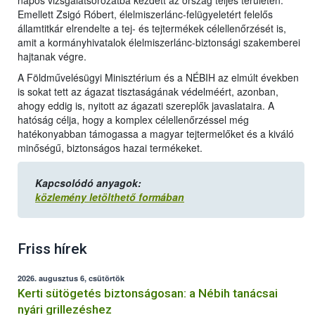
napos vizsgálatsorozatba kezdett az ország teljes területén.
Emellett Zsigó Róbert, élelmiszerlánc-felügyeletért felelős
államtitkár elrendelte a tej- és tejtermékek célellenőrzését is,
amit a kormányhivatalok élelmiszerlánc-biztonsági szakemberei
hajtanak végre.
A Földművelésügyi Minisztérium és a NÉBIH az elmúlt években
is sokat tett az ágazat tisztaságának védelméért, azonban,
ahogy eddig is, nyitott az ágazati szereplők javaslataira. A
hatóság célja, hogy a komplex célellenőrzéssel még
hatékonyabban támogassa a magyar tejtermelőket és a kiváló
minőségű, biztonságos hazai termékeket.
Kapcsolódó anyagok:
közlemény letölthető formában
Friss hírek
2026. augusztus 6, csütörtök
Kerti sütögetés biztonságosan: a Nébih tanácsai
nyári grillezéshez