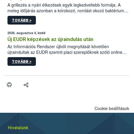
A grillezés a nyári étkezések egyik legkedveltebb formája. A
meleg időjárás azonban a kórokozó, romlást okozó baktériumok
gyorsabb szaporodásának is kedvez. A szabadtéri sütögetés
TOVÁBB >
ezért nem csupán a megfelelő sütési technikáról szól: legalább
ilyen fontos az alapanyagok biztonságos kezelése, az alapvető
higiéniai szabályok betartása, a megfelelő hőkezelés, valamint a
2026. augusztus 4, kedd
maradékok szakszerű tárolása. A Nemzeti Élelmiszerlánc-
Új EUDR képzések az újraindulás után
biztonsági Hivatal (Nébih) Oktatási Programja összegyűjtötte a
Az Információs Rendszer újbóli megnyitását követően
biztonságos grillezés legfontosabb tudnivalóit.
újraindultak az EUDR szerinti piaci szereplőknek szóló online
képzések.
TOVÁBB >
Cookie beállítások
Hivatalunk