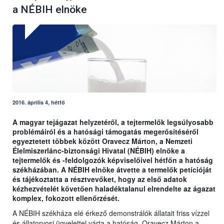
a NÉBIH elnöke
2016. április 4, hétfő
A magyar tejágazat helyzetéről, a tejtermelők legsúlyosabb
problémáiról és a hatósági támogatás megerősítéséről
egyeztetett többek között Oravecz Márton, a Nemzeti
Élelmiszerlánc-biztonsági Hivatal (NÉBIH) elnöke a
tejtermelők és -feldolgozók képviselőivel hétfőn a hatóság
székházában. A NÉBIH elnöke átvette a termelők petícióját
és tájékoztatta a résztvevőket, hogy az első adatok
kézhezvételét követően haladéktalanul elrendelte az ágazat
komplex, fokozott ellenőrzését.
A NÉBIH székháza elé érkező demonstrálók állatait friss vízzel
és állatorvosi ügyelettel várta a hatóság. Oravecz Márton a