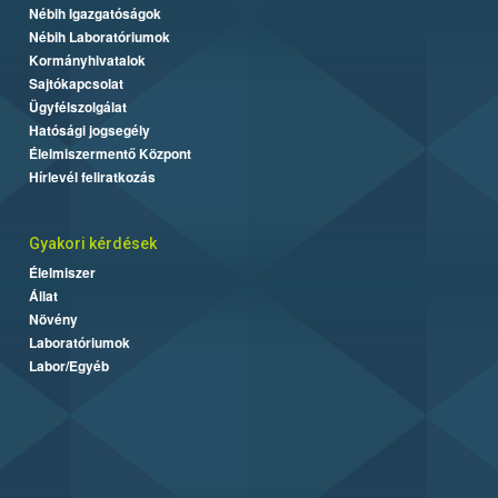
Nébih Igazgatóságok
Nébih Laboratóriumok
Kormányhivatalok
Sajtókapcsolat
Ügyfélszolgálat
Hatósági jogsegély
Élelmiszermentő Központ
Hírlevél feliratkozás
Gyakori kérdések
Élelmiszer
Állat
Növény
Laboratóriumok
Labor/Egyéb