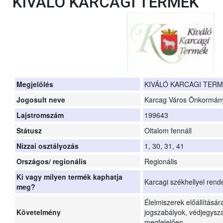
KIVÁLÓ KARCAGI TERMÉK
Megjelölés
KIVÁLÓ KARCAGI TER
Jogosult neve
Karcag Város Önkormán
Lajstromszám
199643
Státusz
Oltalom fennáll
Nizzai osztályozás
1, 30, 31, 41
Országos/ regionális
Regionális
Ki vagy milyen termék kaphatja
Karcagi székhellyel rend
meg?
Élelmiszerek előállításá
Követelmény
jogszabályok, védjegysza
megfelelően.