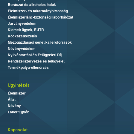
Borászat és alkoholos italok
Élelmiszer- és takarmánybiztonság
Élelmiszerlánc-biztonsági laborhálózat
Járványvédelem
Kiemelt ügyek, EUTR
Kockázatkezelés
Mezőgazdasági genetikai erőforrások
Növényvédelem
Nyilvántartási és Felügyeleti Díj
Rendszerszervezés és felügyelet
Termékpálya-ellenőrzés
Ügyintézés
Élelmiszer
Állat
Növény
Labor/Egyéb
Kapcsolat