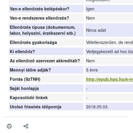
Van-e ellenőrzés belépéskor?
Igen
Van-e rendszeres ellenőrzés?
Nem
Ellenőrzés típusa (dokumentum,
Nincs adat
labor, helyszíni, érzékszervi stb.)
Ellenőrzés gyakorisága
Véletlenszerűen, de ren
Ki ellenőriz?
Védjegykezelő ad hoc bi
Az ellenőrző szervezet akkreditált?
Nem
Mennyi időre adják?
5 évre
Forrás (SzTNH)
http://epub.hpo.hu/e-n
Saját honlapja
-
Kapcsolódó linkek
-
Utolsó frissítés időpontja
2018.05.03.