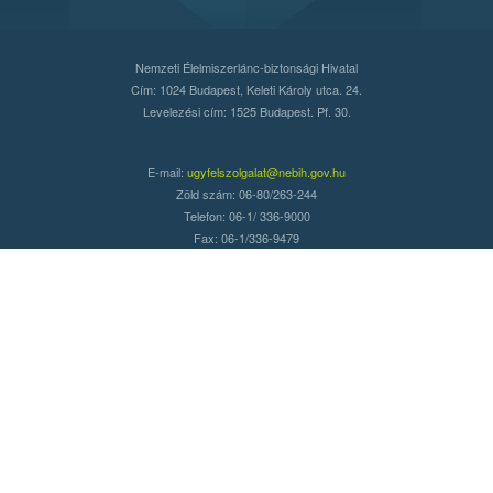
Nemzeti Élelmiszerlánc-biztonsági Hivatal
Cím: 1024 Budapest, Keleti Károly utca. 24.
Levelezési cím: 1525 Budapest. Pf. 30.
E-mail:
ugyfelszolgalat@nebih.gov.hu
Zöld szám: 06-80/263-244
Telefon: 06-1/ 336-9000
Fax: 06-1/336-9479