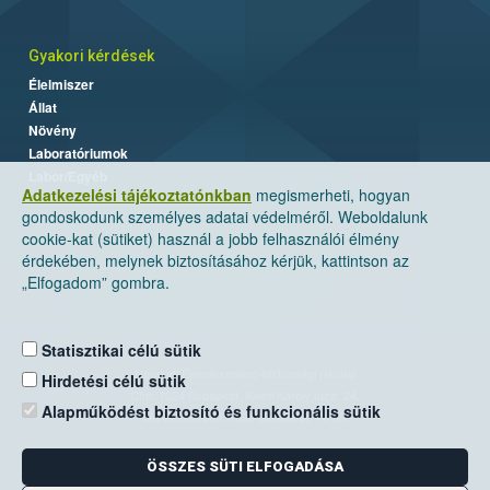
Gyakori kérdések
Élelmiszer
Állat
Növény
Laboratóriumok
Labor/Egyéb
Adatkezelési tájékoztatónkban
megismerheti, hogyan
gondoskodunk személyes adatai védelméről. Weboldalunk
cookie-kat (sütiket) használ a jobb felhasználói élmény
érdekében, melynek biztosításához kérjük, kattintson az
„Elfogadom” gombra.
Statisztikai célú sütik
Nemzeti Élelmiszerlánc-biztonsági Hivatal
Hirdetési célú sütik
Cím: 1024 Budapest, Keleti Károly utca. 24.
Alapműködést biztosító és funkcionális sütik
Levelezési cím: 1525 Budapest. Pf. 30.
ÖSSZES SÜTI ELFOGADÁSA
E-mail:
ugyfelszolgalat@nebih.gov.hu