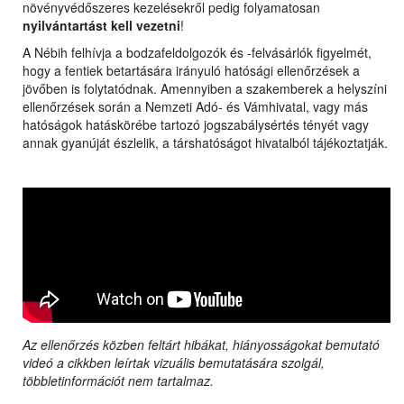
növényvédőszeres kezelésekről pedig folyamatosan
nyilvántartást kell vezetni
!
A Nébih felhívja a bodzafeldolgozók és -felvásárlók figyelmét,
hogy a fentiek betartására irányuló hatósági ellenőrzések a
jövőben is folytatódnak. Amennyiben a szakemberek a helyszíni
ellenőrzések során a Nemzeti Adó- és Vámhivatal, vagy más
hatóságok hatáskörébe tartozó jogszabálysértés tényét vagy
annak gyanúját észlelik, a társhatóságot hivatalból tájékoztatják.
Az ellenőrzés közben feltárt hibákat, hiányosságokat bemutató
videó a cikkben leírtak vizuális bemutatására szolgál,
többletinformációt nem tartalmaz.