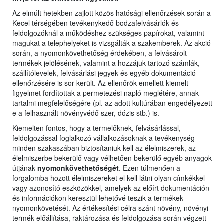
Az elmúlt hetekben zajlott közös hatósági ellenőrzések során a
Kecel térségében tevékenykedő bodzafelvásárlók és -
feldolgozóknál a működéshez szükséges papírokat, valamint
magukat a telephelyeket is vizsgálták a szakemberek. Az akció
során, a nyomonkövethetőség érdekében, a felvásárolt
termékek jelölésének, valamint a hozzájuk tartozó számlák,
szállítólevelek, felvásárlási jegyek és egyéb dokumentáció
ellenőrzésére is sor került. Az ellenőrök emellett kiemelt
figyelmet fordítottak a permetezési napló meglétére, annak
tartalmi megfelelőségére (pl. az adott kultúrában engedélyezett-
e a felhasznált növényvédő szer, dózis stb.) is.
Kiemelten fontos, hogy a termelőknek, felvásárlással,
feldolgozással foglalkozó vállalkozásoknak a tevékenység
minden szakaszában biztosítaniuk kell az élelmiszerek, az
élelmiszerbe bekerülő vagy vélhetően bekerülő egyéb anyagok
útjának
nyomonkövethetőségét
. Ezen túlmenően a
forgalomba hozott élelmiszereket el kell látni olyan címkékkel
vagy azonosító eszközökkel, amelyek az előírt dokumentáción
és információkon keresztül lehetővé teszik a termékek
nyomonkövetését. Az értékesítési célra szánt növény, növényi
termék előállítása, raktározása és feldolgozása során végzett