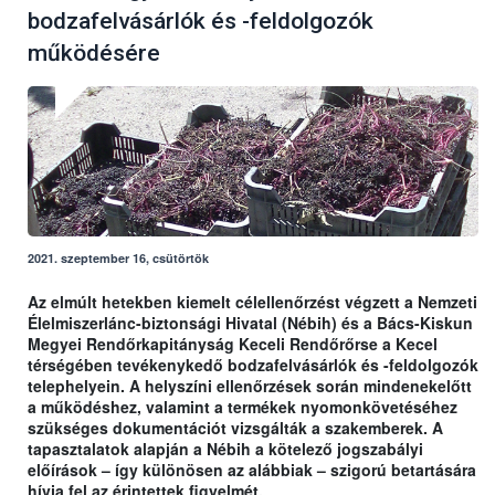
bodzafelvásárlók és -feldolgozók
működésére
2021. szeptember 16, csütörtök
Az elmúlt hetekben kiemelt célellenőrzést végzett a Nemzeti
Élelmiszerlánc-biztonsági Hivatal (Nébih) és a Bács-Kiskun
Megyei Rendőrkapitányság Keceli Rendőrőrse a Kecel
térségében tevékenykedő bodzafelvásárlók és -feldolgozók
telephelyein. A helyszíni ellenőrzések során mindenekelőtt
a működéshez, valamint a termékek nyomonkövetéséhez
szükséges dokumentációt vizsgálták a szakemberek. A
tapasztalatok alapján a Nébih a kötelező jogszabályi
előírások – így különösen az alábbiak – szigorú betartására
hívja fel az érintettek figyelmét.