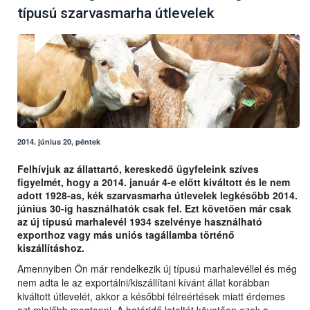
típusú szarvasmarha útlevelek
2014. június 20, péntek
Felhívjuk az állattartó, kereskedő ügyfeleink szíves
figyelmét, hogy a 2014. január 4-e előtt kiváltott és le nem
adott 1928-as, kék szarvasmarha útlevelek legkésőbb 2014.
június 30-ig használhatók csak fel. Ezt követően már csak
az új típusú marhalevél 1934 szelvénye használható
exporthoz vagy más uniós tagállamba történő
kiszállításhoz.
Amennyiben Ön már rendelkezik új típusú marhalevéllel és még
nem adta le az exportálni/kiszállítani kívánt állat korábban
kiváltott útlevelét, akkor a későbbi félreértések miatt érdemes