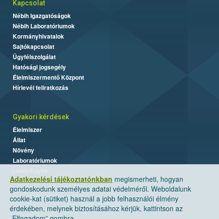
Kapcsolat
Nébih Igazgatóságok
Nébih Laboratóriumok
Kormányhivatalok
Sajtókapcsolat
Ügyfélszolgálat
Hatósági jogsegély
Élelmiszermentő Központ
Hírlevél feliratkozás
Gyakori kérdések
Élelmiszer
Állat
Növény
Laboratóriumok
Labor/Egyéb
Adatkezelési tájékoztatónkban
megismerheti, hogyan
gondoskodunk személyes adatai védelméről. Weboldalunk
cookie-kat (sütiket) használ a jobb felhasználói élmény
érdekében, melynek biztosításához kérjük, kattintson az
„Elfogadom” gombra.