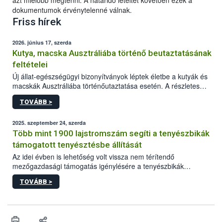
azt mielőbb megtenni. A határidő leteltét követően ezek a
dokumentumok érvénytelenné válnak.
Friss hírek
2026. június 17, szerda
Kutya, macska Ausztráliába történő beutaztatásának
feltételei
Új állat-egészségügyi bizonyítványok léptek életbe a kutyák és
macskák Ausztráliába történőutaztatása esetén. A részletes
feltételek a mellékletekben olvashatók.
TOVÁBB >
2025. szeptember 24, szerda
Több mint 1900 lajstromszám segíti a tenyészbikák
támogatott tenyésztésbe állítását
Az idei évben is lehetőség volt vissza nem térítendő
mezőgazdasági támogatás igénylésére a tenyészbikák
tenyésztésbe állításához. Ennek egyik feltétele a központi
TOVÁBB >
lajstromszám megléte. A lajstromszámok frissített listája már
elérhető.