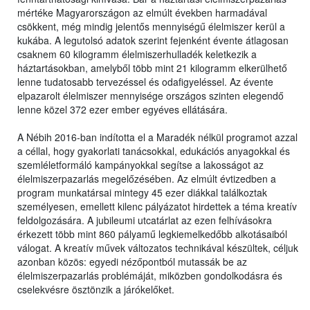
mértéke Magyarországon az elmúlt években harmadával
csökkent, még mindig jelentős mennyiségű élelmiszer kerül a
kukába. A legutolsó adatok szerint fejenként évente átlagosan
csaknem 60 kilogramm élelmiszerhulladék keletkezik a
háztartásokban, amelyből több mint 21 kilogramm elkerülhető
lenne tudatosabb tervezéssel és odafigyeléssel. Az évente
elpazarolt élelmiszer mennyisége országos szinten elegendő
lenne közel 372 ezer ember egyéves ellátására.
A Nébih 2016-ban indította el a Maradék nélkül programot azzal
a céllal, hogy gyakorlati tanácsokkal, edukációs anyagokkal és
szemléletformáló kampányokkal segítse a lakosságot az
élelmiszerpazarlás megelőzésében. Az elmúlt évtizedben a
program munkatársai mintegy 45 ezer diákkal találkoztak
személyesen, emellett kilenc pályázatot hirdettek a téma kreatív
feldolgozására. A jubileumi utcatárlat az ezen felhívásokra
érkezett több mint 860 pályamű legkiemelkedőbb alkotásaiból
válogat. A kreatív művek változatos technikával készültek, céljuk
azonban közös: egyedi nézőpontból mutassák be az
élelmiszerpazarlás problémáját, miközben gondolkodásra és
cselekvésre ösztönzik a járókelőket.