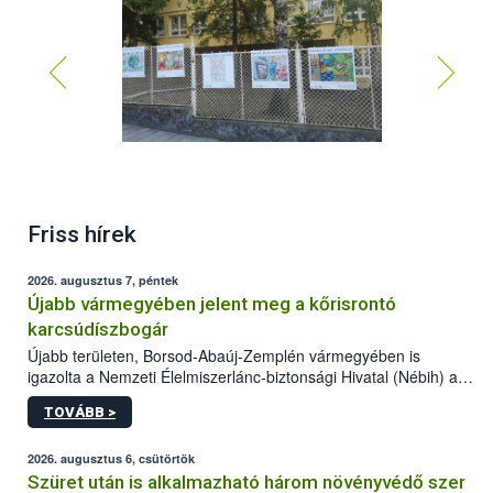
Abasári iskola
Friss hírek
2026. augusztus 7, péntek
Újabb vármegyében jelent meg a kőrisrontó
karcsúdíszbogár
Újabb területen, Borsod-Abaúj-Zemplén vármegyében is
igazolta a Nemzeti Élelmiszerlánc-biztonsági Hivatal (Nébih) a
kőrisrontó karcsúdíszbogár (Agrilus planipennis) jelenlétét. A
TOVÁBB >
kártevőt nem csak színcsapdában találták meg, de már fertőzött
fában is azonosították. A növényvédelmi szakemberek folytatják
az intenzív felderítést, emellett az intézkedéseket a szlovák
2026. augusztus 6, csütörtök
hatósággal is összehangolják a terjedés megállítása érdekében.
Szüret után is alkalmazható három növényvédő szer