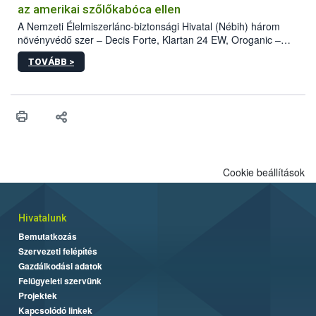
az amerikai szőlőkabóca ellen
A Nemzeti Élelmiszerlánc-biztonsági Hivatal (Nébih) három
növényvédő szer – Decis Forte, Klartan 24 EW, Oroganic –
engedélyokiratát módosította, így azok a szüretet követően,
TOVÁBB >
egészen a vesszőérettség (BBCH 91) stádiumáig
felhasználhatóak a szőlőben. A kiterjesztések célja, hogy a korai
érésű szőlőkben is legyen lehetőség a károsító elleni további
védekezésre. Az Oroganic készítmény kis kiszerelésben kiskerti
felhasználók számára is elérhető és ökológiai termesztésben is
engedélyezett.
Cookie beállítások
Hivatalunk
Bemutatkozás
Szervezeti felépítés
Gazdálkodási adatok
Felügyeleti szervünk
Projektek
Kapcsolódó linkek