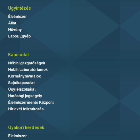
Ügyintézés
Élelmiszer
Állat
Növény
Labor/Egyéb
Kapcsolat
Nébih Igazgatóságok
Nébih Laboratóriumok
Kormányhivatalok
Sajtókapcsolat
Ügyfélszolgálat
Hatósági jogsegély
Élelmiszermentő Központ
Hírlevél feliratkozás
Gyakori kérdések
Élelmiszer