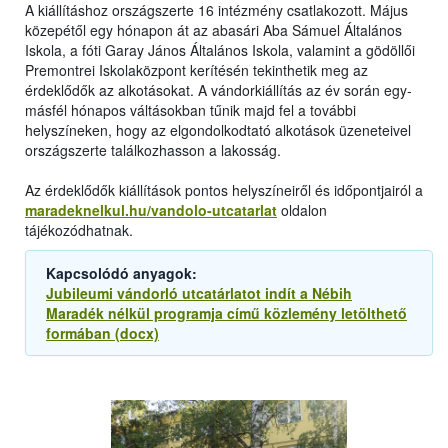
A kiállításhoz országszerte 16 intézmény csatlakozott. Május
közepétől egy hónapon át az abasári Aba Sámuel Általános
Iskola, a fóti Garay János Általános Iskola, valamint a gödöllői
Premontrei Iskolaközpont kerítésén tekinthetik meg az
érdeklődők az alkotásokat. A vándorkiállítás az év során egy-
másfél hónapos váltásokban tűnik majd fel a további
helyszíneken, hogy az elgondolkodtató alkotások üzeneteivel
országszerte találkozhasson a lakosság.
Az érdeklődők kiállítások pontos helyszíneiről és időpontjairól a
maradeknelkul.hu/vandolo-utcatarlat
oldalon
tájékozódhatnak.
Kapcsolódó anyagok:
Jubileumi vándorló utcatárlatot indít a Nébih
Maradék nélkül programja című közlemény letölthető
formában (docx)