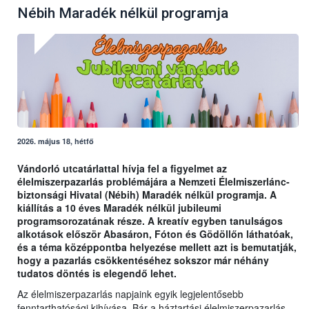
Nébih Maradék nélkül programja
2026. május 18, hétfő
Vándorló utcatárlattal hívja fel a figyelmet az
élelmiszerpazarlás problémájára a Nemzeti Élelmiszerlánc-
biztonsági Hivatal (Nébih) Maradék nélkül programja. A
kiállítás a 10 éves Maradék nélkül jubileumi
programsorozatának része. A kreatív egyben tanulságos
alkotások először Abasáron, Fóton és Gödöllőn láthatóak,
és a téma középpontba helyezése mellett azt is bemutatják,
hogy a pazarlás csökkentéséhez sokszor már néhány
tudatos döntés is elegendő lehet.
Az élelmiszerpazarlás napjaink egyik legjelentősebb
fenntarthatósági kihívása. Bár a háztartási élelmiszerpazarlás