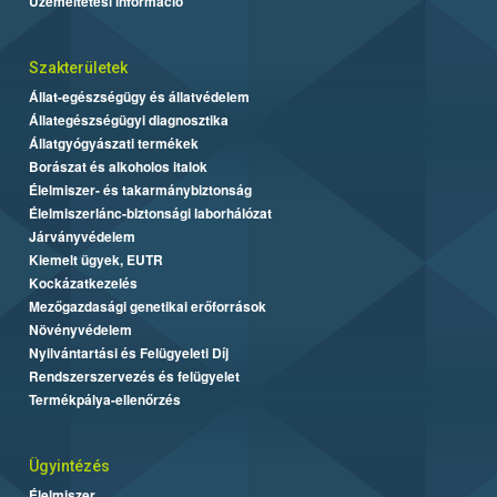
Üzemeltetési információ
Szakterületek
Állat-egészségügy és állatvédelem
Állategészségügyi diagnosztika
Állatgyógyászati termékek
Borászat és alkoholos italok
Élelmiszer- és takarmánybiztonság
Élelmiszerlánc-biztonsági laborhálózat
Járványvédelem
Kiemelt ügyek, EUTR
Kockázatkezelés
Mezőgazdasági genetikai erőforrások
Növényvédelem
Nyilvántartási és Felügyeleti Díj
Rendszerszervezés és felügyelet
Termékpálya-ellenőrzés
Ügyintézés
Élelmiszer