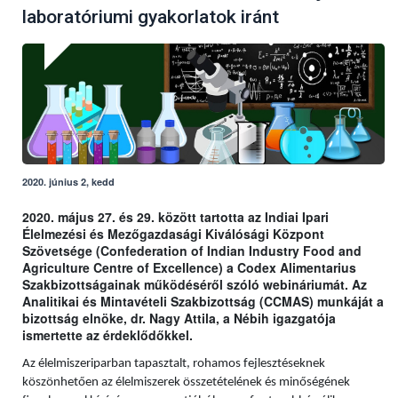
laboratóriumi gyakorlatok iránt
2020. június 2, kedd
2020. május 27. és 29. között tartotta az Indiai Ipari
Élelmezési és Mezőgazdasági Kiválósági Központ
Szövetsége (Confederation of Indian Industry Food and
Agriculture Centre of Excellence) a Codex Alimentarius
Szakbizottságainak működéséről szóló webináriumát. Az
Analitikai és Mintavételi Szakbizottság (CCMAS) munkáját a
bizottság elnöke, dr. Nagy Attila, a Nébih igazgatója
ismertette az érdeklődőkkel.
Az élelmiszeriparban tapasztalt, rohamos fejlesztéseknek
köszönhetően az élelmiszerek összetételének és minőségének