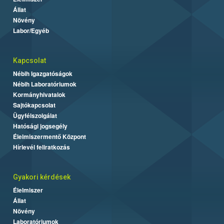
Állat
Növény
Labor/Egyéb
Kapcsolat
Nébih Igazgatóságok
Nébih Laboratóriumok
Kormányhivatalok
Sajtókapcsolat
Ügyfélszolgálat
Hatósági jogsegély
Élelmiszermentő Központ
Hírlevél feliratkozás
Gyakori kérdések
Élelmiszer
Állat
Növény
Laboratóriumok