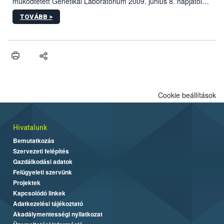
működtetett Genetikai Laboratórium 2009. június 8. napjától
változatlan formában, a NÉBIH Központ 1143 Budapest,
TOVÁBB >
Tábornok u. 2. alatti telephelyén (az Állategészségügyi
Diagnosztikai Igazgatóság épületében) folytatja tevékenységét.
Cookie beállítások
Hivatalunk
Bemutatkozás
Szervezeti felépítés
Gazdálkodási adatok
Felügyeleti szervünk
Projektek
Kapcsolódó linkek
Adatkezelési tájékoztató
Akadálymentességi nyilatkozat