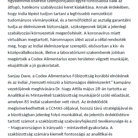
figyelemmel kísérése szempontjából egyre fontosabbá válik az
átfogó, hatékony szabályozási keret kialakítása. Annak érdekében,
hogy India lépést tudjon tartani a legfrissebb nemzetközi
tudományos vívmányokkal, és a termőföldtől az asztalig garantálni
tudja az élelmiszerek biztonságát, szükségesnek látják a jelenlegi
szabályozási környezetük megerősítését. A koronavírus miatt
virtuálisan megtartott, háromnapos ülést azzal a céllal rendezték
meg, hogy az indiai élelmiszeripar szereplői, elsősorban a kis- és
középvállalkozások, illetve a laboratóriumi szakemberek jobban
megértsék a Codex Alimentarius ezen területen végzett munkáját,
elsajátítsák a jó gyakorlatait.
Sanjay Dave, a Codex Alimentarius Főbizottság korábbi elnökének
és az indiai „Nemzeti misszió a biztonságos élelmiszerért” kampány
vezetőjének meghívására
Dr. Nagy Attila
május 28-án tartotta az
Analitikai és Mintavételi Szakbizottság munkájáról szóló előadását,
amelyen 85 indiai szakember vett részt. Az érdeklődők
megismerkedhettek a CCMAS céljaival, hosszú távú stratégiájával és
a bizottságban jelenleg folyó munkákkal, de jelentős érdeklődésre
tartott számot a szakbizottság szabványfejlesztő tevékenysége és a
– Magyarországon is irányadó – mintavételi gyakorlata. A
szakbizottság számára kiemelt fontosságú az analitikai és