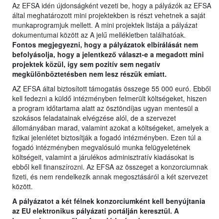
Az EFSA idén újdonságként vezeti be, hogy a pályázók az EFSA
által meghatározott mini projektekben is részt vehetnek a saját
munkaprogramjuk mellett. A mini projektek listája a pályázat
dokumentumai között az A jelű mellékletben találhatóak.
Fontos megjegyezni, hogy a pályázatok elbírálását nem
befolyásolja, hogy a jelentkező választ-e a megadott mini
projektek közül, így sem pozitív sem negatív
megkülönböztetésben nem lesz részük emiatt.
AZ EFSA által biztosított támogatás összege 55 000 euró. Ebből
kell fedezni a küldő intézményben felmerült költségeket, hiszen
a program időtartama alatt az ösztöndíjas ugyan mentesül a
szokásos feladatainak elvégzése alól, de a szervezet
állományában marad, valamint azokat a költségeket, amelyek a
fizikai jelenlétet biztosítják a fogadó intézményben. Ezen túl a
fogadó intézményben megvalósuló munka felügyeletének
költségeit, valamint a járulékos adminisztratív kiadásokat is
ebből kell finanszírozni. Az EFSA az összeget a konzorciumnak
fizeti, és nem rendelkezik annak megosztásáról a két szervezet
között.
A pályázatot a két félnek konzorciumként kell benyújtania
az EU elektronikus pályázati portálján keresztül. A