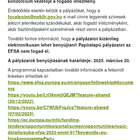
konzorcium vezetője a fogadó intézmény.
Érdeklődés esetén kérjük a pályázókat, hogy a
focalpoint@nebih.gov.hu
e-mail címre legyenek szívesek
jelezni jelentkezési szándékukat, akár fogadó intézményként,
akár ösztöndíjasként szeretnének részt venni a pályázatban.
További fontos információ, hogy
a pályázatot kizárólag
elektronikusan lehet benyújtani! Papíralapú pályázatot az
EFSA nem fogad el.
A pályázatok benyújtásának határideje: 2025. március 20.
A programmal kapcsolatban további információk a felsorolt
linkeken érhetőek el:
https://www.efsa.europa.eu/en/engage/fellowship#docume
nts
https://youtu.be/LtO6nm3QEJM?feature=shared
(20/12/2022)
https://youtu.be/C7WUbFrqJcs?feature=shared
(07/02/2023)
https://ec.europa.eu/info/funding-
tenders/opportunities/portal/screen/opportunities/topic-
details/euba-efsa-2023-enrel-01?keywords=eu-
fora&programmePart=