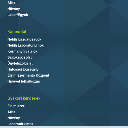
Állat
Növény
Labor/Egyéb
Kapcsolat
Nébih Igazgatóságok
Nébih Laboratóriumok
Kormányhivatalok
Sajtókapcsolat
Ügyfélszolgálat
Hatósági jogsegély
Élelmiszermentő Központ
Hírlevél feliratkozás
Gyakori kérdések
Élelmiszer
Állat
Növény
Laboratóriumok