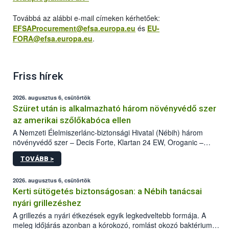
Továbbá az alábbi e-mail címeken kérhetőek:
EFSAProcurement@efsa.europa.eu
és
EU-
FORA@efsa.europa.eu
.
Friss hírek
2026. augusztus 6, csütörtök
Szüret után is alkalmazható három növényvédő szer
az amerikai szőlőkabóca ellen
A Nemzeti Élelmiszerlánc-biztonsági Hivatal (Nébih) három
növényvédő szer – Decis Forte, Klartan 24 EW, Oroganic –
engedélyokiratát módosította, így azok a szüretet követően,
TOVÁBB >
egészen a vesszőérettség (BBCH 91) stádiumáig
felhasználhatóak a szőlőben. A kiterjesztések célja, hogy a korai
érésű szőlőkben is legyen lehetőség a károsító elleni további
2026. augusztus 6, csütörtök
védekezésre. Az Oroganic készítmény kis kiszerelésben kiskerti
Kerti sütögetés biztonságosan: a Nébih tanácsai
felhasználók számára is elérhető és ökológiai termesztésben is
nyári grillezéshez
engedélyezett.
A grillezés a nyári étkezések egyik legkedveltebb formája. A
meleg időjárás azonban a kórokozó, romlást okozó baktériumok