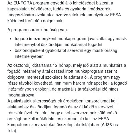
Az EU-FORA program egyedülálló lehetőséget biztosít a
kapcsolatok bővítésére, tudás és gyakorlati módszerek
megosztására azoknak a szervezeteknek, amelyek az EFSA
küldetési területén dolgoznak.
A program során lehetőség van:
fogadó intézményként munkaprogram-javaslattal egy másik
intézményből ösztöndíjas munkatársat fogadni
ösztöndíjasként gyakorlatot szerezni egy másik ország
intézményében
Az ösztöndíj időtartama 12 hónap, mely idő alatt a munkatárs a
fogadó intézmény által összeállított munkaprogram szerint
dolgozva, mentesül szokásos feladatai alól. A program nagy
része távolról követhető, minimum három hónapot kell a fogadó
intézményben eltölteni, de maximális tartózkodási idő nincs
meghatározva.
A pályázatok sikerességének érdekében konzorciumot kell
alakítani az ösztöndíjast fogadó és az őt küldő szervezet
részvételével. Feltétel, hogy a két szervezetnek különböző
országban kell működnie, és szerepelnie kell az EFSA
kompetens szervezeteket összefoglaló listájában (Art36-os
lista).