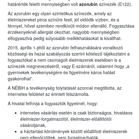
határérték feletti mennyiségben volt
azorubin
színezék (E122).
Az azorubin egy olyan szintetikus színezék, amely az
élelmiszereket piros színűre festi, jól oldódik vízben, és a
fénnyel, hővel szemben rendkívüli módon ellenálló. Fogyasztása
érzékenyeknél allergiát okozhat, nagyobb mennyiségben
elfogyasztva pedig súlyosabb mellékhatásokat is kiválthat.
2015. április 1-jétől az azorubin felhasználására vonatkozó
közösségi és hazai szabályozás szerint kötelező tájékoztatni a
fogyasztókat a nem csomagolt élelmiszerek esetében is a
színezék megnevezéséről, vagy E-számáról, valamint hogy „a
gyermekek tevékenységére és figyelmére káros hatást
gyakorolhat”.
A NÉBIH a tevékenység folytatását azonnal megtiltotta, az
internetes felületet az érintett felszámolta.
A hivatal felhívja a fogyasztók figyelmét, hogy:
internetes vásárlás esetén is csak biztonságos, hivatásos
élelmiszer-forgalmazótól, élelmiszer-előállítótól
vásároljanak,
a háztartási körülmények között előállított élelmiszerek
nem ellenőrzöttek, nem forgalmazhatók,