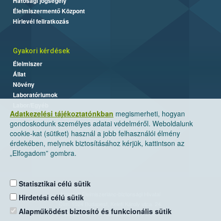
Hatósági jogsegély
Élelmiszermentő Központ
Hírlevél feliratkozás
Gyakori kérdések
Élelmiszer
Állat
Növény
Laboratóriumok
Labor/Egyéb
Adatkezelési tájékoztatónkban
megismerheti, hogyan
gondoskodunk személyes adatai védelméről. Weboldalunk
cookie-kat (sütiket) használ a jobb felhasználói élmény
érdekében, melynek biztosításához kérjük, kattintson az
„Elfogadom” gombra.
Statisztikai célú sütik
Nemzeti Élelmiszerlánc-biztonsági Hivatal
Hirdetési célú sütik
Cím: 1024 Budapest, Keleti Károly utca. 24.
Alapműködést biztosító és funkcionális sütik
Levelezési cím: 1525 Budapest. Pf. 30.