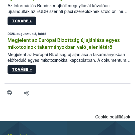
Az Információs Rendszer újbóli megnyitását követően
újraindultak az EUDR szerinti piaci szereplőknek szóló online
képzések.
TOVÁBB >
2026. augusztus 3, hétfő
Megjelent az Európai Bizottság új ajánlása egyes
mikotoxinok takarmányokban való jelenlétéről
Megjelent az Európai Bizottság új ajánlása a takarmányokban
előforduló egyes mikotoxinokkal kapcsolatban. A dokumentum
2027-től új irányértékek alkalmazását írja elő, és a jelenleg
TOVÁBB >
hatályos uniós ajánlások helyébe lép.
Cookie beállítások