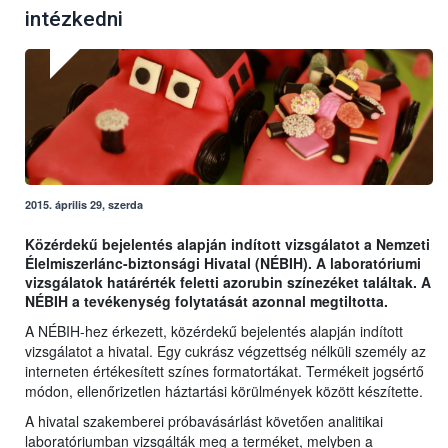
intézkedni
2015. április 29, szerda
Közérdekű bejelentés alapján indított vizsgálatot a Nemzeti
Élelmiszerlánc-biztonsági Hivatal (NÉBIH). A laboratóriumi
vizsgálatok határérték feletti azorubin színezéket találtak. A
NÉBIH a tevékenység folytatását azonnal megtiltotta.
A NÉBIH-hez érkezett, közérdekű bejelentés alapján indított
vizsgálatot a hivatal. Egy cukrász végzettség nélküli személy az
interneten értékesített színes formatortákat. Termékeit jogsértő
módon, ellenőrizetlen háztartási körülmények között készítette.
A hivatal szakemberei próbavásárlást követően analitikai
laboratóriumban vizsgálták meg a terméket, melyben a