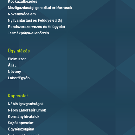
Kockázatkezelés
Mezőgazdasági genetikai erőforrások
Növényvédelem
Nyilvántartási és Felügyeleti Díj
Rendszerszervezés és felügyelet
Termékpálya-ellenőrzés
Ügyintézés
Élelmiszer
Állat
Növény
Labor/Egyéb
Kapcsolat
Nébih Igazgatóságok
Nébih Laboratóriumok
Kormányhivatalok
Sajtókapcsolat
Ügyfélszolgálat