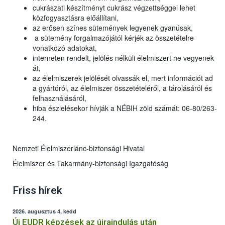
cukrászati készítményt cukrász végzettséggel lehet
közfogyasztásra előállítani,
az erősen színes sütemények legyenek gyanúsak,
a sütemény forgalmazójától kérjék az összetételre
vonatkozó adatokat,
interneten rendelt, jelölés nélküli élelmiszert ne vegyenek
át,
az élelmiszerek jelölését olvassák el, mert információt ad
a gyártóról, az élelmiszer összetételéről, a tárolásáról és
felhasználásáról,
hiba észlelésekor hívják a NÉBIH zöld számát: 06-80/263-
244.
Nemzeti Élelmiszerlánc-biztonsági Hivatal
Élelmiszer és Takarmány-biztonsági Igazgatóság
Friss hírek
2026. augusztus 4, kedd
Új EUDR képzések az újraindulás után