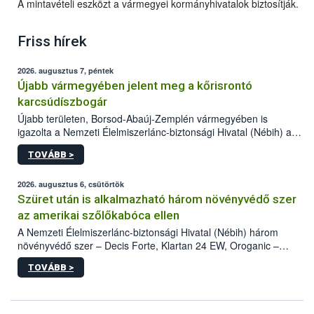
A mintavételi eszközt a vármegyei kormányhivatalok biztosítják.
Friss hírek
2026. augusztus 7, péntek
Újabb vármegyében jelent meg a kőrisrontó
karcsúdíszbogár
Újabb területen, Borsod-Abaúj-Zemplén vármegyében is
igazolta a Nemzeti Élelmiszerlánc-biztonsági Hivatal (Nébih) a
kőrisrontó karcsúdíszbogár (Agrilus planipennis) jelenlétét. A
TOVÁBB >
kártevőt nem csak színcsapdában találták meg, de már fertőzött
fában is azonosították. A növényvédelmi szakemberek folytatják
az intenzív felderítést, emellett az intézkedéseket a szlovák
2026. augusztus 6, csütörtök
hatósággal is összehangolják a terjedés megállítása érdekében.
Szüret után is alkalmazható három növényvédő szer
az amerikai szőlőkabóca ellen
A Nemzeti Élelmiszerlánc-biztonsági Hivatal (Nébih) három
növényvédő szer – Decis Forte, Klartan 24 EW, Oroganic –
engedélyokiratát módosította, így azok a szüretet követően,
TOVÁBB >
egészen a vesszőérettség (BBCH 91) stádiumáig
felhasználhatóak a szőlőben. A kiterjesztések célja, hogy a korai
érésű szőlőkben is legyen lehetőség a károsító elleni további
védekezésre. Az Oroganic készítmény kis kiszerelésben kiskerti