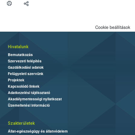
felhasználók számára is elérhető és ökológiai termesztésben is
engedélyezett.
Cookie beállítások
Hivatalunk
Bemutatkozás
Szervezeti felépítés
Gazdálkodási adatok
Felügyeleti szervünk
Projektek
Kapcsolódó linkek
Adatkezelési tájékoztató
Akadálymentességi nyilatkozat
Üzemeltetési információ
Szakterületek
Állat-egészségügy és állatvédelem