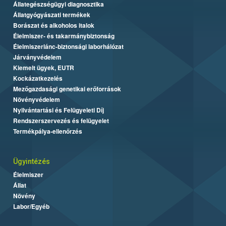
Állategészségügyi diagnosztika
Állatgyógyászati termékek
Borászat és alkoholos italok
Élelmiszer- és takarmánybiztonság
Élelmiszerlánc-biztonsági laborhálózat
Járványvédelem
Kiemelt ügyek, EUTR
Kockázatkezelés
Mezőgazdasági genetikai erőforrások
Növényvédelem
Nyilvántartási és Felügyeleti Díj
Rendszerszervezés és felügyelet
Termékpálya-ellenőrzés
Ügyintézés
Élelmiszer
Állat
Növény
Labor/Egyéb