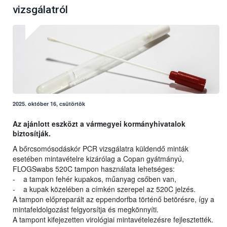
vizsgálatról
2025. október 16, csütörtök
Az ajánlott eszközt a vármegyei kormányhivatalok
biztosítják.
A bőrcsomósodáskór PCR vizsgálatra küldendő minták
esetében mintavételre kizárólag a Copan gyátmányú,
FLOGSwabs 520C tampon használata lehetséges:
- a tampon fehér kupakos, műanyag csőben van,
- a kupak közelében a címkén szerepel az 520C jelzés.
A tampon előpreparált az eppendorfba történő betörésre, így a
mintafeldolgozást felgyorsítja és megkönnyíti.
A tampont kifejezetten virológiai mintavételezésre fejlesztették.