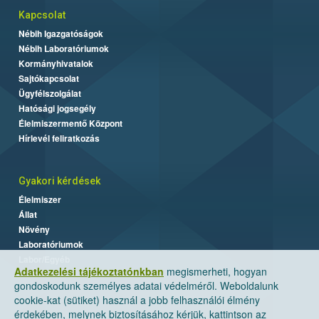
Kapcsolat
Nébih Igazgatóságok
Nébih Laboratóriumok
Kormányhivatalok
Sajtókapcsolat
Ügyfélszolgálat
Hatósági jogsegély
Élelmiszermentő Központ
Hírlevél feliratkozás
Gyakori kérdések
Élelmiszer
Állat
Növény
Laboratóriumok
Labor/Egyéb
Adatkezelési tájékoztatónkban
megismerheti, hogyan
gondoskodunk személyes adatai védelméről. Weboldalunk
cookie-kat (sütiket) használ a jobb felhasználói élmény
érdekében, melynek biztosításához kérjük, kattintson az