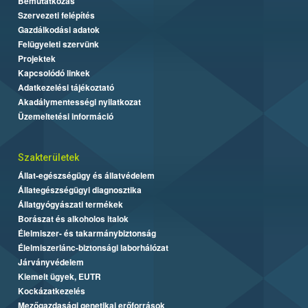
Bemutatkozás
Szervezeti felépítés
Gazdálkodási adatok
Felügyeleti szervünk
Projektek
Kapcsolódó linkek
Adatkezelési tájékoztató
Akadálymentességi nyilatkozat
Üzemeltetési információ
Szakterületek
Állat-egészségügy és állatvédelem
Állategészségügyi diagnosztika
Állatgyógyászati termékek
Borászat és alkoholos italok
Élelmiszer- és takarmánybiztonság
Élelmiszerlánc-biztonsági laborhálózat
Járványvédelem
Kiemelt ügyek, EUTR
Kockázatkezelés
Mezőgazdasági genetikai erőforrások