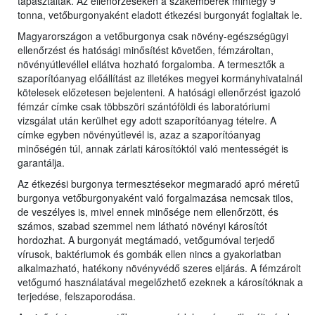
tapasztaltak. Az ellenőrzéseken a szakemberek mintegy 9
tonna, vetőburgonyaként eladott étkezési burgonyát foglaltak le.
Magyarországon a vetőburgonya csak növény-egészségügyi
ellenőrzést és hatósági minősítést követően, fémzároltan,
növényútlevéllel ellátva hozható forgalomba. A termesztők a
szaporítóanyag előállítást az illetékes megyei kormányhivatalnál
kötelesek előzetesen bejelenteni. A hatósági ellenőrzést igazoló
fémzár címke csak többszöri szántóföldi és laboratóriumi
vizsgálat után kerülhet egy adott szaporítóanyag tételre. A
címke egyben növényútlevél is, azaz a szaporítóanyag
minőségén túl, annak zárlati károsítóktól való mentességét is
garantálja.
Az étkezési burgonya termesztésekor megmaradó apró méretű
burgonya vetőburgonyaként való forgalmazása nemcsak tilos,
de veszélyes is, mivel ennek minősége nem ellenőrzött, és
számos, szabad szemmel nem látható növényi károsítót
hordozhat. A burgonyát megtámadó, vetőgumóval terjedő
vírusok, baktériumok és gombák ellen nincs a gyakorlatban
alkalmazható, hatékony növényvédő szeres eljárás. A fémzárolt
vetőgumó használatával megelőzhető ezeknek a károsítóknak a
terjedése, felszaporodása.