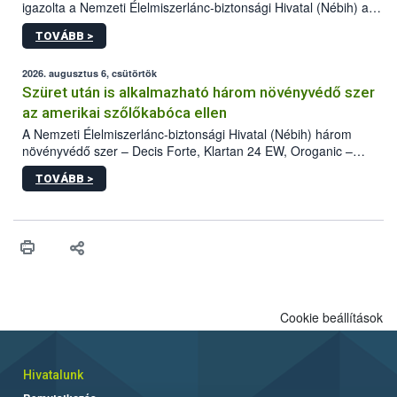
igazolta a Nemzeti Élelmiszerlánc-biztonsági Hivatal (Nébih) a
kőrisrontó karcsúdíszbogár (Agrilus planipennis) jelenlétét. A
TOVÁBB >
kártevőt nem csak színcsapdában találták meg, de már fertőzött
fában is azonosították. A növényvédelmi szakemberek folytatják
az intenzív felderítést, emellett az intézkedéseket a szlovák
2026. augusztus 6, csütörtök
hatósággal is összehangolják a terjedés megállítása érdekében.
Szüret után is alkalmazható három növényvédő szer
az amerikai szőlőkabóca ellen
A Nemzeti Élelmiszerlánc-biztonsági Hivatal (Nébih) három
növényvédő szer – Decis Forte, Klartan 24 EW, Oroganic –
engedélyokiratát módosította, így azok a szüretet követően,
TOVÁBB >
egészen a vesszőérettség (BBCH 91) stádiumáig
felhasználhatóak a szőlőben. A kiterjesztések célja, hogy a korai
érésű szőlőkben is legyen lehetőség a károsító elleni további
védekezésre. Az Oroganic készítmény kis kiszerelésben kiskerti
felhasználók számára is elérhető és ökológiai termesztésben is
engedélyezett.
Cookie beállítások
Hivatalunk