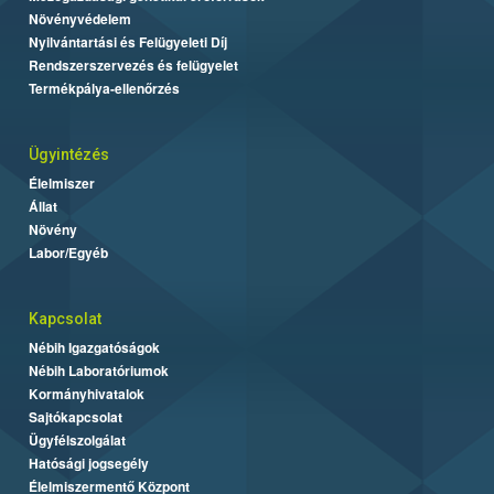
Növényvédelem
Nyilvántartási és Felügyeleti Díj
Rendszerszervezés és felügyelet
Termékpálya-ellenőrzés
Ügyintézés
Élelmiszer
Állat
Növény
Labor/Egyéb
Kapcsolat
Nébih Igazgatóságok
Nébih Laboratóriumok
Kormányhivatalok
Sajtókapcsolat
Ügyfélszolgálat
Hatósági jogsegély
Élelmiszermentő Központ