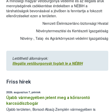
A minőségi magyar vetőburgonya védelme és az illegális áruk
mennyiségének csökkentése érdekében a NÉBIH a
társhatóságok bevonásával a jövőben is fenntartja a fokozott
ellenőrzéseket ezen a területen.
Nemzeti Élelmiszerlánc-biztonsági Hivatal
Növénytermesztési és Kertészeti Igazgatóság
Növény-, Talaj- és Agrárkörnyezet-védelmi Igazgatóság
Letölthető állományok:
Illegális vetőburgonyát foglalt le a NÉBIH
Friss hírek
2026. augusztus 7, péntek
Újabb vármegyében jelent meg a kőrisrontó
karcsúdíszbogár
Újabb területen, Borsod-Abaúj-Zemplén vármegyében is