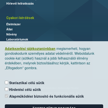
Hírlevél feliratkozás
Gyakori kérdések
Élelmiszer
Állat
Növény
Laboratóriumok
Labor/Egyéb
Adatkezelési tájékoztatónkban
megismerheti, hogyan
gondoskodunk személyes adatai védelméről. Weboldalunk
cookie-kat (sütiket) használ a jobb felhasználói élmény
érdekében, melynek biztosításához kérjük, kattintson az
„Elfogadom” gombra.
Statisztikai célú sütik
Nemzeti Élelmiszerlánc-biztonsági Hivatal
Hirdetési célú sütik
Cím: 1024 Budapest, Keleti Károly utca. 24.
Alapműködést biztosító és funkcionális sütik
Levelezési cím: 1525 Budapest. Pf. 30.