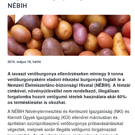
NÉBIH
2015. május 18, hétfő
A tavaszi vetőburgonya ellenőrzéseken mintegy 9 tonna
vetőburgonyaként eladott étkezési burgonyát foglalt le a
Nemzeti Élelmiszerlánc-biztonsági Hivatal (NÉBIH). A fémzár
címkével, növényútlevéllel nem rendelkező, illegálisan
forgalomba hozott vetőgumó tételek használata akár 80%-
os terméskiesést is okozhat.
A NÉBIH Növénytermesztési és Kertészeti Igazgatóság (NKI) és
Kiemelt Ügyek Igazgatóság (KÜI) ellenőrei márciusban és
áprilisban szúrópróbaszerű vetőburgonya próbavásárlásokat
végeztek, melynek során illegális vetőgumó forgalmazást