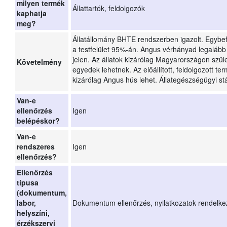
milyen termék
Állattartók, feldolgozók
kaphatja
meg?
Állatállomány BHTE rendszerben igazolt. Egybef
a testfelület 95%-án. Angus vérhányad legalább
jelen. Az állatok kizárólag Magyarországon szület
Követelmény
egyedek lehetnek. Az előállított, feldolgozott 
kizárólag Angus hús lehet. Állategészségügyi s
Van-e
ellenőrzés
Igen
belépéskor?
Van-e
rendszeres
Igen
ellenőrzés?
Ellenőrzés
típusa
(dokumentum,
labor,
Dokumentum ellenőrzés, nyilatkozatok rendelkez
helyszíni,
érzékszervi