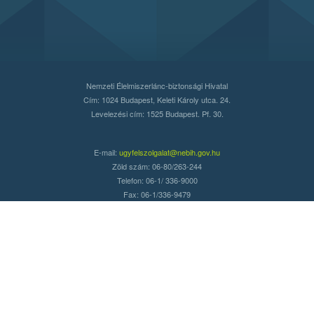
Nemzeti Élelmiszerlánc-biztonsági Hivatal
Cím: 1024 Budapest, Keleti Károly utca. 24.
Levelezési cím: 1525 Budapest. Pf. 30.
E-mail:
ugyfelszolgalat@nebih.gov.hu
Zöld szám: 06-80/263-244
Telefon: 06-1/ 336-9000
Fax: 06-1/336-9479