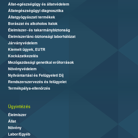
Állat-egészségügy és állatvédelem
Állategészségügyi diagnosztika
Állatgyógyászati termékek
Borászat és alkoholos italok
Élelmiszer- és takarmánybiztonság
Élelmiszerlánc-biztonsági laborhálózat
Járványvédelem
Kiemelt ügyek, EUTR
Kockázatkezelés
Mezőgazdasági genetikai erőforrások
Növényvédelem
Nyilvántartási és Felügyeleti Díj
Rendszerszervezés és felügyelet
Termékpálya-ellenőrzés
Ügyintézés
Élelmiszer
Állat
Növény
Labor/Egyéb