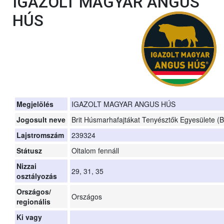
IGAZOLT MAGYAR ANGUS
HÚS
Megjelölés
IGAZOLT MAGYAR ANGUS HÚS
Jogosult neve
Brit Húsmarhafajtákat Tenyésztők Egyesülete (
Lajstromszám
239324
Státusz
Oltalom fennáll
Nizzai
29, 31, 35
osztályozás
Országos/
Országos
regionális
Ki vagy