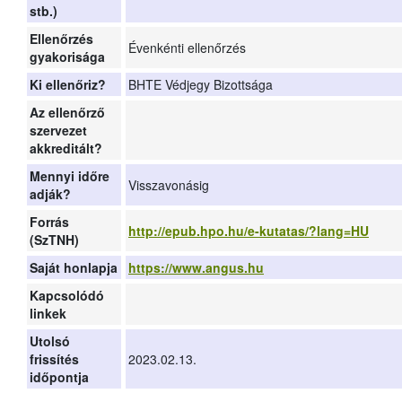
stb.)
Ellenőrzés
Évenkénti ellenőrzés
gyakorisága
Ki ellenőriz?
BHTE Védjegy Bizottsága
Az ellenőrző
szervezet
akkreditált?
Mennyi időre
Visszavonásig
adják?
Forrás
http://epub.hpo.hu/e-kutatas/?lang=HU
(SzTNH)
Saját honlapja
https://www.angus.hu
Kapcsolódó
linkek
Utolsó
frissítés
2023.02.13.
időpontja