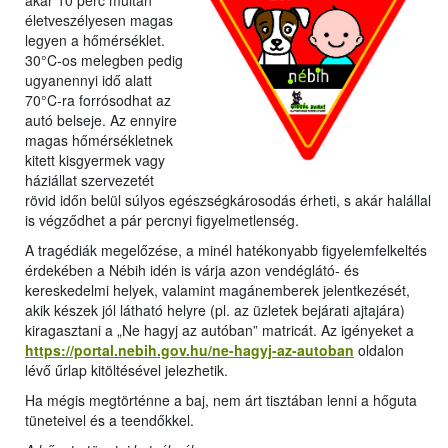
akár 10 perc múltán
életveszélyesen magas
legyen a hőmérséklet.
30°C-os melegben pedig
ugyanennyi idő alatt
70°C-ra forrósodhat az
autó belseje. Az ennyire
magas hőmérsékletnek
kitett kisgyermek vagy
háziállat szervezetét
rövid időn belül súlyos egészségkárosodás érheti, s akár halállal
is végződhet a pár percnyi figyelmetlenség.
A tragédiák megelőzése, a minél hatékonyabb figyelemfelkeltés
érdekében a Nébih idén is várja azon vendéglátó- és
kereskedelmi helyek, valamint magánemberek jelentkezését,
akik készek jól látható helyre (pl. az üzletek bejárati ajtajára)
kiragasztani a „Ne hagyj az autóban” matricát. Az igényeket a
https://portal.nebih.gov.hu/ne-hagyj-az-autoban
oldalon
lévő űrlap kitöltésével jelezhetik.
Ha mégis megtörténne a baj, nem árt tisztában lenni a hőguta
tüneteivel és a teendőkkel.