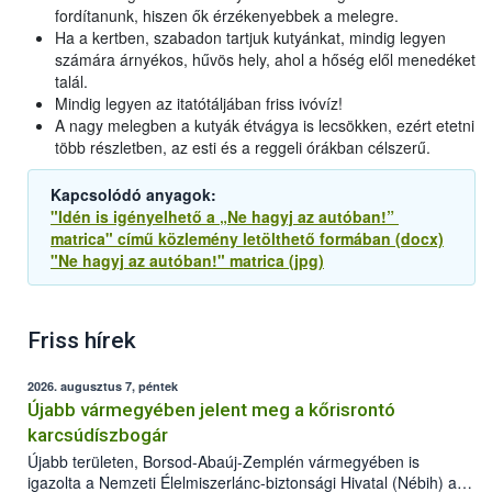
fordítanunk, hiszen ők érzékenyebbek a melegre.
Ha a kertben, szabadon tartjuk kutyánkat, mindig legyen
számára árnyékos, hűvös hely, ahol a hőség elől menedéket
talál.
Mindig legyen az itatótáljában friss ivóvíz!
A nagy melegben a kutyák étvágya is lecsökken, ezért etetni
több részletben, az esti és a reggeli órákban célszerű.
Kapcsolódó anyagok:
"Idén is igényelhető a „Ne hagyj az autóban!”
matrica" című közlemény letölthető formában (docx)
"Ne hagyj az autóban!" matrica (jpg)
Friss hírek
2026. augusztus 7, péntek
Újabb vármegyében jelent meg a kőrisrontó
karcsúdíszbogár
Újabb területen, Borsod-Abaúj-Zemplén vármegyében is
igazolta a Nemzeti Élelmiszerlánc-biztonsági Hivatal (Nébih) a