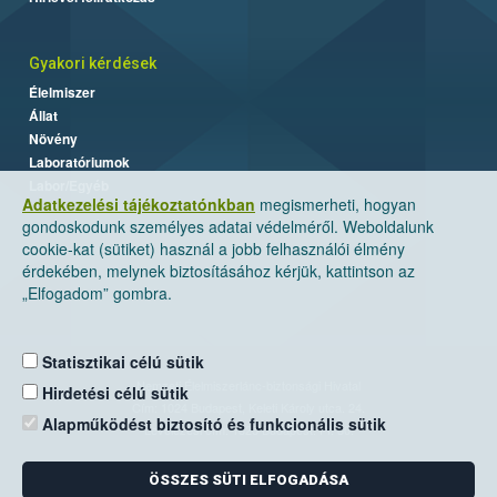
Gyakori kérdések
Élelmiszer
Állat
Növény
Laboratóriumok
Labor/Egyéb
Adatkezelési tájékoztatónkban
megismerheti, hogyan
gondoskodunk személyes adatai védelméről. Weboldalunk
cookie-kat (sütiket) használ a jobb felhasználói élmény
érdekében, melynek biztosításához kérjük, kattintson az
„Elfogadom” gombra.
Statisztikai célú sütik
Nemzeti Élelmiszerlánc-biztonsági Hivatal
Hirdetési célú sütik
Cím: 1024 Budapest, Keleti Károly utca. 24.
Alapműködést biztosító és funkcionális sütik
Levelezési cím: 1525 Budapest. Pf. 30.
ÖSSZES SÜTI ELFOGADÁSA
E-mail:
ugyfelszolgalat@nebih.gov.hu