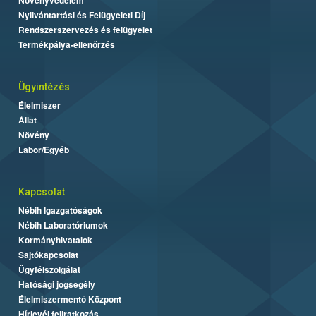
Nyilvántartási és Felügyeleti Díj
Rendszerszervezés és felügyelet
Termékpálya-ellenőrzés
Ügyintézés
Élelmiszer
Állat
Növény
Labor/Egyéb
Kapcsolat
Nébih Igazgatóságok
Nébih Laboratóriumok
Kormányhivatalok
Sajtókapcsolat
Ügyfélszolgálat
Hatósági jogsegély
Élelmiszermentő Központ
Hírlevél feliratkozás