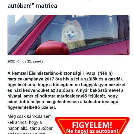
autóban!” matrica
2022. június 22, szerda
A Nemzeti Élelmiszerlánc-biztonsági Hivatal (Nébih)
matricakampánya 2017 óta hívja fel a szülők és a gazdák
figyelmét arra, hogy a hőségben ne hagyják gyermekeiket
és házi kedvencüket az autóban. A nyár beköszöntével a
hivatal ismét elindította matricaigénylő felületét, hogy
minél több helyen megjelenhessen a kulcsfontosságú,
figyelemfelkeltő üzenet.
Még csak kánikula sem
kell ahhoz, hogy a
napon álló, zárt autóban