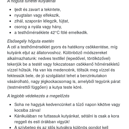
A hőguta tünetei kutyáknál
ijedt és zavart a tekintete,
nyugtalan vagy elfekszik,
zihál, szaporán lélegzik, fújtat,
csorog a nyála vagy hány,
a testhőmérséklete 42°C fölé emelkedik.
Elsősegély hőguta esetén
A cél a testhőmérséklet gyors és hatékony csökkentése, míg
kutyánk eljut az állatorvoshoz. Különböző módszereket
alkalmazhatunk: nedves textillel (lepedővel, törölközővel)
tekerjük be a testét vagy fokozatosan csökkenő hőmérsékletű
vízzel hűtsük. Ha van kis medencénk, töltsük meg vízzel és
fektessük bele, de jó szolgálatot tehet a benzinkutakon
vásárolható, nagy jégkockacsomag is, amelyből tegyünk párat
(testmérettől függően) a kutya teste köré.
A legjobb védekezés a megelőzés
Soha ne hagyjuk kedvencünket a tűző napon kikötve vagy
kocsiba zárva!
Kánikulában ne futtassuk kutyánkat, sétálni is csak a kora
reggeli és esti órákban vigyük!
A szívbeteg és az idős kutyákra különös gondot kell