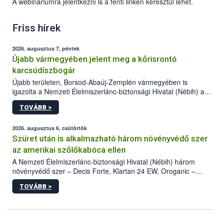
A webináriumra jelentkezni is a fenti linken keresztül lehet.
Friss hírek
2026. augusztus 7, péntek
Újabb vármegyében jelent meg a kőrisrontó
karcsúdíszbogár
Újabb területen, Borsod-Abaúj-Zemplén vármegyében is
igazolta a Nemzeti Élelmiszerlánc-biztonsági Hivatal (Nébih) a
kőrisrontó karcsúdíszbogár (Agrilus planipennis) jelenlétét. A
TOVÁBB >
kártevőt nem csak színcsapdában találták meg, de már fertőzött
fában is azonosították. A növényvédelmi szakemberek folytatják
az intenzív felderítést, emellett az intézkedéseket a szlovák
2026. augusztus 6, csütörtök
hatósággal is összehangolják a terjedés megállítása érdekében.
Szüret után is alkalmazható három növényvédő szer
az amerikai szőlőkabóca ellen
A Nemzeti Élelmiszerlánc-biztonsági Hivatal (Nébih) három
növényvédő szer – Decis Forte, Klartan 24 EW, Oroganic –
engedélyokiratát módosította, így azok a szüretet követően,
TOVÁBB >
egészen a vesszőérettség (BBCH 91) stádiumáig
felhasználhatóak a szőlőben. A kiterjesztések célja, hogy a korai
érésű szőlőkben is legyen lehetőség a károsító elleni további
védekezésre. Az Oroganic készítmény kis kiszerelésben kiskerti