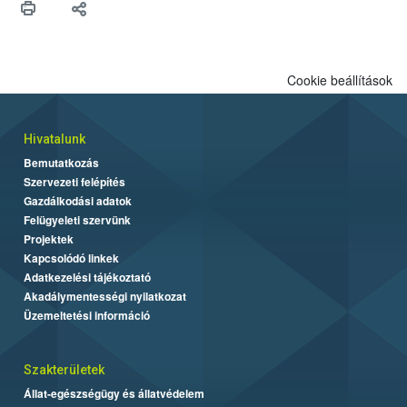
felhasználók számára is elérhető és ökológiai termesztésben is
engedélyezett.
Cookie beállítások
Hivatalunk
Bemutatkozás
Szervezeti felépítés
Gazdálkodási adatok
Felügyeleti szervünk
Projektek
Kapcsolódó linkek
Adatkezelési tájékoztató
Akadálymentességi nyilatkozat
Üzemeltetési információ
Szakterületek
Állat-egészségügy és állatvédelem