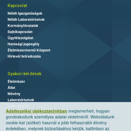
Kapcsolat
Nébih Igazgatóságok
Nébih Laboratóriumok
Kormányhivatalok
Sajtókapcsolat
Ügyfélszolgálat
Hatósági jogsegély
Élelmiszermentő Központ
Hírlevél feliratkozás
Gyakori kérdések
Élelmiszer
Állat
Növény
Laboratóriumok
Labor/Egyéb
Adatkezelési tájékoztatónkban
megismerheti, hogyan
gondoskodunk személyes adatai védelméről. Weboldalunk
cookie-kat (sütiket) használ a jobb felhasználói élmény
érdekében, melynek biztosításához kérjük, kattintson az