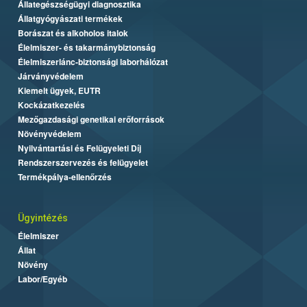
Állategészségügyi diagnosztika
Állatgyógyászati termékek
Borászat és alkoholos italok
Élelmiszer- és takarmánybiztonság
Élelmiszerlánc-biztonsági laborhálózat
Járványvédelem
Kiemelt ügyek, EUTR
Kockázatkezelés
Mezőgazdasági genetikai erőforrások
Növényvédelem
Nyilvántartási és Felügyeleti Díj
Rendszerszervezés és felügyelet
Termékpálya-ellenőrzés
Ügyintézés
Élelmiszer
Állat
Növény
Labor/Egyéb