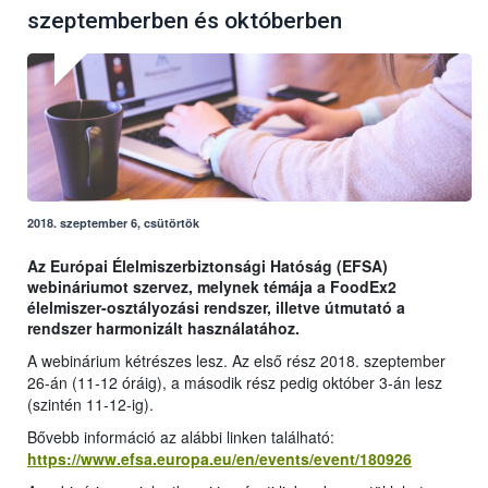
szeptemberben és októberben
2018. szeptember 6, csütörtök
Az Európai Élelmiszerbiztonsági Hatóság (EFSA)
webináriumot szervez, melynek témája a FoodEx2
élelmiszer-osztályozási rendszer, illetve útmutató a
rendszer harmonizált használatához.
A webinárium kétrészes lesz. Az első rész 2018. szeptember
26-án (11-12 óráig), a második rész pedig október 3-án lesz
(szintén 11-12-ig).
Bővebb információ az alábbi linken található:
https://www.efsa.europa.eu/en/events/event/180926