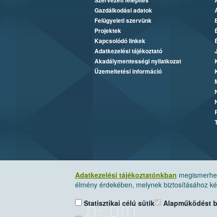
Szervezeti felépítés
Gazdálkodási adatok
Felügyeleti szervünk
Projektek
Kapcsolódó linkek
Adatkezelési tájékoztató
Akadálymentességi nyilatkozat
Üzemeltetési információ
Adatkezelési tájékoztatónkban
megismerheti
élmény érdekében, melynek biztosításához kér
Statisztikai célú sütik
Alapműködést biz