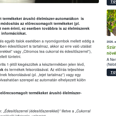
TO
kőris
jelen
talál
azono
lt termékeket árusító élelmiszer-automatákon is
folyta
A módosítás az előrecsomagolt termékeket (pl.
intéz
nem érinti, ez esetben továbbra is az élelmiszerek
össze
 információkat.
érdek
 és egyéb italok esetében a nyomógombok mellett eddig a
2026. 
en édesítőszert is tartalmaz, akkor az erre való utalást
Szür
ekkel” vagy „Citromos tea cukorral és édesítőszerrel”),
növé
lett tüntetni.
szől
A Nem
(Nébi
lis 1-jétől kiegészültek a késztermékben jelen lévő,
Klart
ok
és termékek felsorolásával. Az előírás teljesítése
TO
módos
ek felsorolásával (pl. „tejet tartalmaz”) vagy egy
egész
lvashatóan szerepel az automatán elhelyezett külön
felha
célja
előrecsomagolt termékeket árusító élelmiszer-
lehet
Az Or
felha
terme
: „
Édesítőszerrel (édesítőszerekkel)”
illetve a „
Cukorral