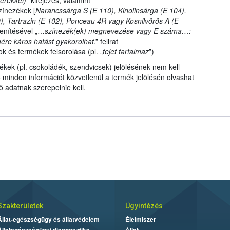
erekkel)
” kifejezés, valamint
zínezékek [
Narancssárga S (E 110), Kinolinsárga (E 104),
), Tartrazin (E 102), Ponceau 4R vagy Kosnilvörös
A
(E
elenítésével „…
színezék(ek) megnevezése vagy E száma…:
ére káros hatást gyakorolhat
.” felirat
ok és termékek felsorolása (pl. „
tejet tartalmaz
”)
kek (pl. csokoládék, szendvicsek) jelölésének nem kell
 minden információt közvetlenül a termék jelölésén olvashat
 adatnak szerepelnie kell.
Szakterületek
Ügyintézés
Állat-egészségügy és állatvédelem
Élelmiszer