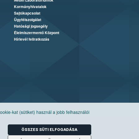
Nébih Laboratóriumok
Kormányhivatalok
Sajtókapcsolat
Ügyfélszolgálat
Hatósági jogsegély
Élelmiszermentő Központ
Hírlevél feliratkozás
ie-kat (sütiket) használ a jobb felhasználói
ÖSSZES SÜTI ELFOGADÁSA