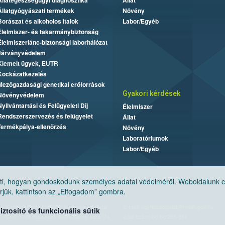
Állategészségügyi diagnosztika
Állat
Állatgyógyászati termékek
Növény
Borászat és alkoholos italok
Labor/Egyéb
Élelmiszer- és takarmánybiztonság
Élelmiszerlánc-biztonsági laborhálózat
Járványvédelem
Kiemelt ügyek, EUTR
Kockázatkezelés
Mezőgazdasági genetikai erőforrások
Gyakori kérdések
Növényvédelem
Nyilvántartási és Felügyeleti Díj
Élelmiszer
Rendszerszervezés és felügyelet
Állat
Termékpálya-ellenőrzés
Növény
Laboratóriumok
Labor/Egyéb
, hogyan gondoskodunk személyes adatai védelméről. Weboldalunk cook
jük, kattintson az „Elfogadom” gombra.
Nemzeti Élelmiszerlánc-biztonsági Hivatal
E-mail:
ugyfelszolgalat@nebih.gov.hu
tosító és funkcionális sütik
Cím: 1024 Budapest, Keleti Károly utca. 24.
Zöld szám: 06-80/263-244