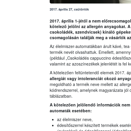
2017. április 27, csütörtök
2017. április 1-jétől a nem előrecsomago
kötelező jelölni az allergén anyagokat. 
csokoládék, szendvicsek) kínáló gépeket 
csomagolásán találják meg a vásárlók az
Az élelmiszer-automatákban árult kávé, tea
termék nevét olvashattuk. Emellett, amennyib
(például „Csokoládés cappuccino édesítőszer
valamint az azoszínezékek jelenlétét is fel kel
A kötelezően feltüntetendő elemek 2017. ápri
allergiát vagy intoleranciát okozó anyag
megoldható a termék neve mellett az allergén
kódrendszerrel, amelynek magyarázata jól o
táblázatban.
A kötelezően jelölendő információk nem 
automaták esetében:
az élelmiszer neve,
édesítőszerrel készített termékek esetén