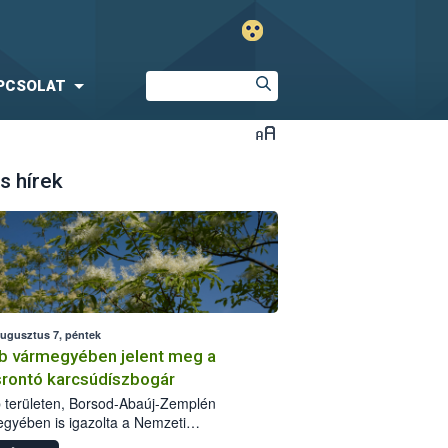
PCSOLAT
s hírek
augusztus 7, péntek
b vármegyében jelent meg a
srontó karcsúdíszbogár
 területen, Borsod-Abaúj-Zemplén
gyében is igazolta a Nemzeti
iszerlánc-biztonsági Hivatal (Nébih) a