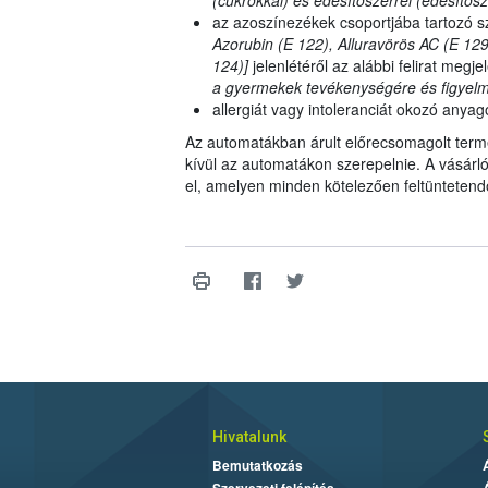
(cukrokkal) és édesítőszerrel (édesítősz
az azoszínezékek csoportjába tartozó s
Azorubin (E 122), Alluravörös AC (E 129
124)]
jelenlétéről az alábbi felirat megj
a gyermekek tevékenységére és figyelm
allergiát vagy intoleranciát okozó anyag
Az automatákban árult előrecsomagolt termé
kívül az automatákon szerepelnie. A vásárló
el, amelyen minden kötelezően feltüntetendő
Hivatalunk
Bemutatkozás