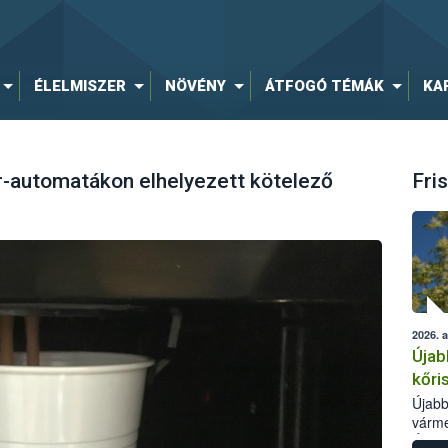
ÉLELMISZER
NÖVÉNY
ÁTFOGÓ TÉMÁK
KA
r-automatákon elhelyezett kötelező
Fris
2026. 
Újab
kőri
Újabb
várme
Élelm