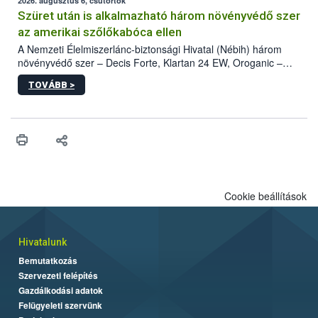
az intenzív felderítést, emellett az intézkedéseket a szlovák
2026. augusztus 6, csütörtök
hatósággal is összehangolják a terjedés megállítása érdekében.
Szüret után is alkalmazható három növényvédő szer
az amerikai szőlőkabóca ellen
A Nemzeti Élelmiszerlánc-biztonsági Hivatal (Nébih) három
növényvédő szer – Decis Forte, Klartan 24 EW, Oroganic –
engedélyokiratát módosította, így azok a szüretet követően,
TOVÁBB >
egészen a vesszőérettség (BBCH 91) stádiumáig
felhasználhatóak a szőlőben. A kiterjesztések célja, hogy a korai
érésű szőlőkben is legyen lehetőség a károsító elleni további
védekezésre. Az Oroganic készítmény kis kiszerelésben kiskerti
felhasználók számára is elérhető és ökológiai termesztésben is
engedélyezett.
Cookie beállítások
Hivatalunk
Bemutatkozás
Szervezeti felépítés
Gazdálkodási adatok
Felügyeleti szervünk