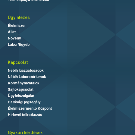
Ügyintézés
Élelmiszer
Állat
Növény
Labor/Egyéb
Kapcsolat
Nébih Igazgatóságok
Nébih Laboratóriumok
Kormányhivatalok
Sajtókapcsolat
Ügyfélszolgálat
Hatósági jogsegély
Élelmiszermentő Központ
Hírlevél feliratkozás
Gyakori kérdések