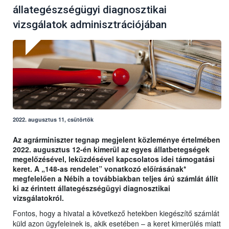
állategészségügyi diagnosztikai
vizsgálatok adminisztrációjában
2022. augusztus 11, csütörtök
Az agrárminiszter tegnap megjelent közleménye értelmében
2022. augusztus 12-én kimerül az egyes állatbetegségek
megelőzésével, leküzdésével kapcsolatos idei támogatási
keret. A „148-as rendelet” vonatkozó előírásának*
megfelelően a Nébih a továbbiakban teljes árú számlát állít
ki az érintett állategészségügyi diagnosztikai
vizsgálatokról.
Fontos, hogy a hivatal a következő hetekben kiegészítő számlát
küld azon ügyfeleinek is, akik esetében – a keret kimerülés miatt