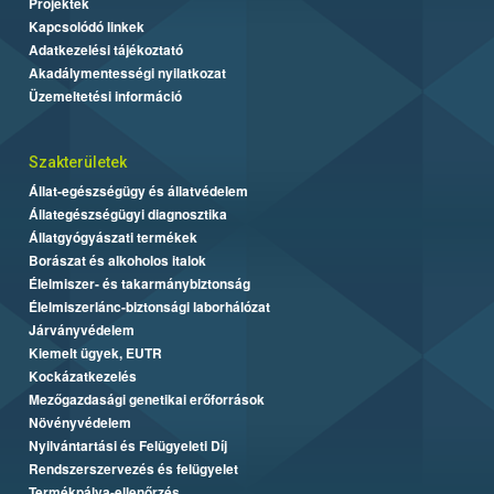
Projektek
Kapcsolódó linkek
Adatkezelési tájékoztató
Akadálymentességi nyilatkozat
Üzemeltetési információ
Szakterületek
Állat-egészségügy és állatvédelem
Állategészségügyi diagnosztika
Állatgyógyászati termékek
Borászat és alkoholos italok
Élelmiszer- és takarmánybiztonság
Élelmiszerlánc-biztonsági laborhálózat
Járványvédelem
Kiemelt ügyek, EUTR
Kockázatkezelés
Mezőgazdasági genetikai erőforrások
Növényvédelem
Nyilvántartási és Felügyeleti Díj
Rendszerszervezés és felügyelet
Termékpálya-ellenőrzés