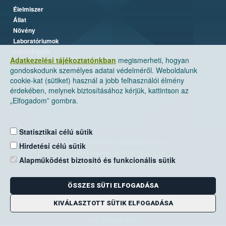
Élelmiszer
Állat
Növény
Laboratóriumok
Labor/Egyéb
Adatkezelési tájékoztatónkban
megismerheti, hogyan
gondoskodunk személyes adatai védelméről. Weboldalunk
cookie-kat (sütiket) használ a jobb felhasználói élmény
érdekében, melynek biztosításához kérjük, kattintson az
„Elfogadom” gombra.
Statisztikai célú sütik
Nemzeti Élelmiszerlánc-biztonsági Hivatal
Hirdetési célú sütik
Cím: 1024 Budapest, Keleti Károly utca. 24.
Alapműködést biztosító és funkcionális sütik
Levelezési cím: 1525 Budapest. Pf. 30.
ÖSSZES SÜTI ELFOGADÁSA
E-mail:
ugyfelszolgalat@nebih.gov.hu
Zöld szám: 06-80/263-244
KIVÁLASZTOTT SÜTIK ELFOGADÁSA
Telefon: 06-1/ 336-9000
Fax: 06-1/336-9479