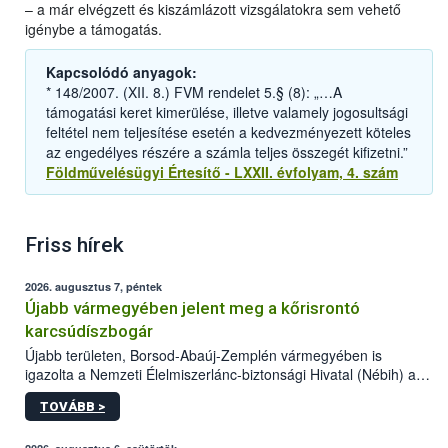
– a már elvégzett és kiszámlázott vizsgálatokra sem vehető
igénybe a támogatás.
Kapcsolódó anyagok:
* 148/2007. (XII. 8.) FVM rendelet 5.§ (8): „…A
támogatási keret kimerülése, illetve valamely jogosultsági
feltétel nem teljesítése esetén a kedvezményezett köteles
az engedélyes részére a számla teljes összegét kifizetni.”
Földművelésügyi Értesítő - LXXII. évfolyam, 4. szám
Friss hírek
2026. augusztus 7, péntek
Újabb vármegyében jelent meg a kőrisrontó
karcsúdíszbogár
Újabb területen, Borsod-Abaúj-Zemplén vármegyében is
igazolta a Nemzeti Élelmiszerlánc-biztonsági Hivatal (Nébih) a
kőrisrontó karcsúdíszbogár (Agrilus planipennis) jelenlétét. A
TOVÁBB >
kártevőt nem csak színcsapdában találták meg, de már fertőzött
fában is azonosították. A növényvédelmi szakemberek folytatják