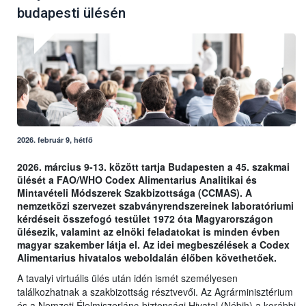
budapesti ülésén
2026. február 9, hétfő
2026. március 9-13. között tartja Budapesten a 45. szakmai
ülését a FAO/WHO Codex Alimentarius Analitikai és
Mintavételi Módszerek Szakbizottsága (CCMAS). A
nemzetközi szervezet szabványrendszereinek laboratóriumi
kérdéseit összefogó testület 1972 óta Magyarországon
ülésezik, valamint az elnöki feladatokat is minden évben
magyar szakember látja el. Az idei megbeszélések a Codex
Alimentarius hivatalos weboldalán élőben követhetőek.
A tavalyi virtuális ülés után idén ismét személyesen
találkozhatnak a szakbizottság résztvevői. Az Agrárminisztérium
és a Nemzeti Élelmiszerlánc-biztonsági Hivatal (Nébih) a korábbi