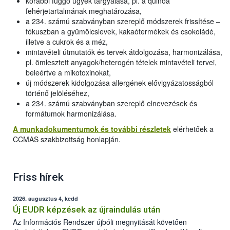
korábbi függő ügyek tárgyalása, pl. a quinoa
fehérjetartalmának meghatározása,
a 234. számú szabványban szereplő módszerek frissítése –
fókuszban a gyümölcslevek, kakaótermékek és csokoládé,
illetve a cukrok és a méz,
mintavételi útmutatók és tervek átdolgozása, harmonizálása,
pl. ömlesztett anyagok/heterogén tételek mintavételi tervei,
beleértve a mikotoxinokat,
új módszerek kidolgozása allergének elővigyázatosságból
történő jelöléséhez,
a 234. számú szabványban szereplő elnevezések és
formátumok harmonizálása.
A munkadokumentumok és további részletek
elérhetőek a
CCMAS szakbizottság honlapján.
Friss hírek
2026. augusztus 4, kedd
Új EUDR képzések az újraindulás után
Az Információs Rendszer újbóli megnyitását követően