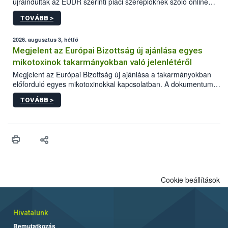
újraindultak az EUDR szerinti piaci szereplőknek szóló online
képzések.
TOVÁBB >
2026. augusztus 3, hétfő
Megjelent az Európai Bizottság új ajánlása egyes
mikotoxinok takarmányokban való jelenlétéről
Megjelent az Európai Bizottság új ajánlása a takarmányokban
előforduló egyes mikotoxinokkal kapcsolatban. A dokumentum
2027-től új irányértékek alkalmazását írja elő, és a jelenleg
TOVÁBB >
hatályos uniós ajánlások helyébe lép.
Cookie beállítások
Hivatalunk
Bemutatkozás