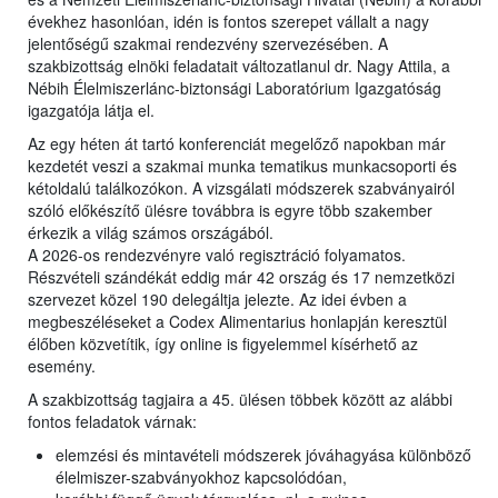
évekhez hasonlóan, idén is fontos szerepet vállalt a nagy
jelentőségű szakmai rendezvény szervezésében. A
szakbizottság elnöki feladatait változatlanul dr. Nagy Attila, a
Nébih Élelmiszerlánc-biztonsági Laboratórium Igazgatóság
igazgatója látja el.
Az egy héten át tartó konferenciát megelőző napokban már
kezdetét veszi a szakmai munka tematikus munkacsoporti és
kétoldalú találkozókon. A vizsgálati módszerek szabványairól
szóló előkészítő ülésre továbbra is egyre több szakember
érkezik a világ számos országából.
A 2026-os rendezvényre való regisztráció folyamatos.
Részvételi szándékát eddig már 42 ország és 17 nemzetközi
szervezet közel 190 delegáltja jelezte. Az idei évben a
megbeszéléseket a Codex Alimentarius honlapján keresztül
élőben közvetítik, így online is figyelemmel kísérhető az
esemény.
A szakbizottság tagjaira a 45. ülésen többek között az alábbi
fontos feladatok várnak:
elemzési és mintavételi módszerek jóváhagyása különböző
élelmiszer-szabványokhoz kapcsolódóan,