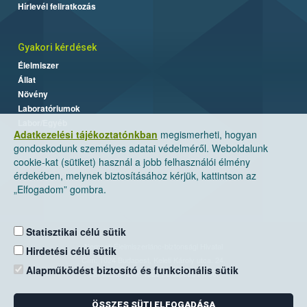
Hírlevél feliratkozás
Gyakori kérdések
Élelmiszer
Állat
Növény
Laboratóriumok
Labor/Egyéb
Adatkezelési tájékoztatónkban
megismerheti, hogyan
gondoskodunk személyes adatai védelméről. Weboldalunk
cookie-kat (sütiket) használ a jobb felhasználói élmény
érdekében, melynek biztosításához kérjük, kattintson az
„Elfogadom” gombra.
Statisztikai célú sütik
Nemzeti Élelmiszerlánc-biztonsági Hivatal
Hirdetési célú sütik
Cím: 1024 Budapest, Keleti Károly utca. 24.
Alapműködést biztosító és funkcionális sütik
Levelezési cím: 1525 Budapest. Pf. 30.
ÖSSZES SÜTI ELFOGADÁSA