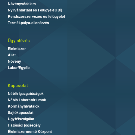
Növényvédelem
Nyilvántartási és Felügyeleti Díj
Rendszerszervezés és felügyelet
Termékpálya-ellenőrzés
Ügyintézés
Élelmiszer
Állat
Növény
Labor/Egyéb
Kapcsolat
Nébih Igazgatóságok
Nébih Laboratóriumok
Kormányhivatalok
Sajtókapcsolat
Ügyfélszolgálat
Hatósági jogsegély
Élelmiszermentő Központ