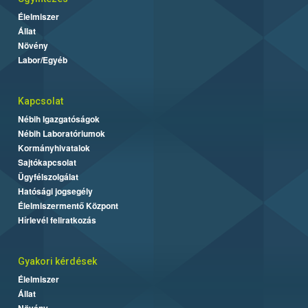
Élelmiszer
Állat
Növény
Labor/Egyéb
Kapcsolat
Nébih Igazgatóságok
Nébih Laboratóriumok
Kormányhivatalok
Sajtókapcsolat
Ügyfélszolgálat
Hatósági jogsegély
Élelmiszermentő Központ
Hírlevél feliratkozás
Gyakori kérdések
Élelmiszer
Állat
Növény