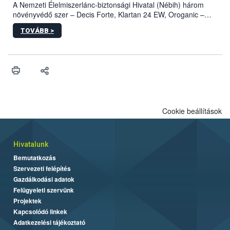
A Nemzeti Élelmiszerlánc-biztonsági Hivatal (Nébih) három
növényvédő szer – Decis Forte, Klartan 24 EW, Oroganic –
engedélyokiratát módosította, így azok a szüretet követően,
TOVÁBB >
egészen a vesszőérettség (BBCH 91) stádiumáig
felhasználhatóak a szőlőben. A kiterjesztések célja, hogy a korai
érésű szőlőkben is legyen lehetőség a károsító elleni további
védekezésre. Az Oroganic készítmény kis kiszerelésben kiskerti
felhasználók számára is elérhető és ökológiai termesztésben is
engedélyezett.
Cookie beállítások
Hivatalunk
Bemutatkozás
Szervezeti felépítés
Gazdálkodási adatok
Felügyeleti szervünk
Projektek
Kapcsolódó linkek
Adatkezelési tájékoztató