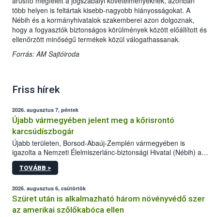
árusító megfelelt a jogszabályi követelményeknek, azonban
több helyen is feltártak kisebb-nagyobb hiányosságokat. A
Nébih és a kormányhivatalok szakemberei azon dolgoznak,
hogy a fogyasztók biztonságos körülmények között előállított és
ellenőrzött minőségű termékek közül válogathassanak.
Forrás: AM Sajtóiroda
Friss hírek
2026. augusztus 7, péntek
Újabb vármegyében jelent meg a kőrisrontó
karcsúdíszbogár
Újabb területen, Borsod-Abaúj-Zemplén vármegyében is
igazolta a Nemzeti Élelmiszerlánc-biztonsági Hivatal (Nébih) a
kőrisrontó karcsúdíszbogár (Agrilus planipennis) jelenlétét. A
TOVÁBB >
kártevőt nem csak színcsapdában találták meg, de már fertőzött
fában is azonosították. A növényvédelmi szakemberek folytatják
az intenzív felderítést, emellett az intézkedéseket a szlovák
2026. augusztus 6, csütörtök
hatósággal is összehangolják a terjedés megállítása érdekében.
Szüret után is alkalmazható három növényvédő szer
az amerikai szőlőkabóca ellen