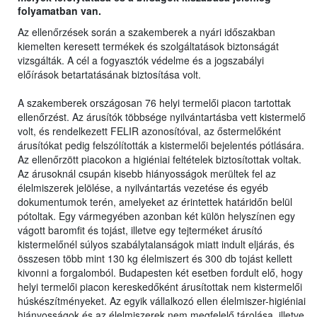
folyamatban van.
Az ellenőrzések során a szakemberek a nyári időszakban
kiemelten keresett termékek és szolgáltatások biztonságát
vizsgálták. A cél a fogyasztók védelme és a jogszabályi
előírások betartatásának biztosítása volt.
A szakemberek országosan 76 helyi termelői piacon tartottak
ellenőrzést. Az árusítók többsége nyilvántartásba vett kistermelő
volt, és rendelkezett FELIR azonosítóval, az őstermelőként
árusítókat pedig felszólították a kistermelői bejelentés pótlására.
Az ellenőrzött piacokon a higiéniai feltételek biztosítottak voltak.
Az árusoknál csupán kisebb hiányosságok merültek fel az
élelmiszerek jelölése, a nyilvántartás vezetése és egyéb
dokumentumok terén, amelyeket az érintettek határidőn belül
pótoltak. Egy vármegyében azonban két külön helyszínen egy
vágott baromfit és tojást, illetve egy tejterméket árusító
kistermelőnél súlyos szabálytalanságok miatt indult eljárás, és
összesen több mint 130 kg élelmiszert és 300 db tojást kellett
kivonni a forgalomból. Budapesten két esetben fordult elő, hogy
helyi termelői piacon kereskedőként árusítottak nem kistermelői
húskészítményeket. Az egyik vállalkozó ellen élelmiszer-higiéniai
hiányosságok és az élelmiszerek nem megfelelő tárolása, illetve