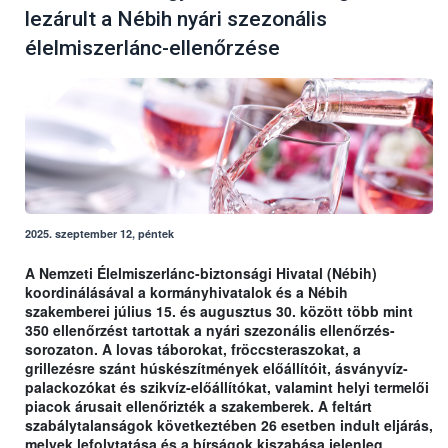
lezárult a Nébih nyári szezonális
élelmiszerlánc-ellenőrzése
2025. szeptember 12, péntek
A Nemzeti Élelmiszerlánc-biztonsági Hivatal (Nébih)
koordinálásával a kormányhivatalok és a Nébih
szakemberei július 15. és augusztus 30. között több mint
350 ellenőrzést tartottak a nyári szezonális ellenőrzés-
sorozaton. A lovas táborokat, fröccsteraszokat, a
grillezésre szánt húskészítmények előállítóit, ásványvíz-
palackozókat és szikvíz-előállítókat, valamint helyi termelői
piacok árusait ellenőrizték a szakemberek. A feltárt
szabálytalanságok következtében 26 esetben indult eljárás,
melyek lefolytatása és a bírságok kiszabása jelenleg