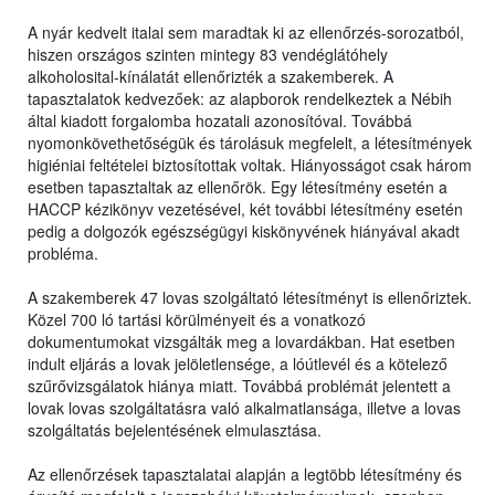
A nyár kedvelt italai sem maradtak ki az ellenőrzés-sorozatból,
hiszen országos szinten mintegy 83 vendéglátóhely
alkoholosital-kínálatát ellenőrizték a szakemberek. A
tapasztalatok kedvezőek: az alapborok rendelkeztek a Nébih
által kiadott forgalomba hozatali azonosítóval. Továbbá
nyomonkövethetőségük és tárolásuk megfelelt, a létesítmények
higiéniai feltételei biztosítottak voltak. Hiányosságot csak három
esetben tapasztaltak az ellenőrök. Egy létesítmény esetén a
HACCP kézikönyv vezetésével, két további létesítmény esetén
pedig a dolgozók egészségügyi kiskönyvének hiányával akadt
probléma.
A szakemberek 47 lovas szolgáltató létesítményt is ellenőriztek.
Közel 700 ló tartási körülményeit és a vonatkozó
dokumentumokat vizsgálták meg a lovardákban. Hat esetben
indult eljárás a lovak jelöletlensége, a lóútlevél és a kötelező
szűrővizsgálatok hiánya miatt. Továbbá problémát jelentett a
lovak lovas szolgáltatásra való alkalmatlansága, illetve a lovas
szolgáltatás bejelentésének elmulasztása.
Az ellenőrzések tapasztalatai alapján a legtöbb létesítmény és