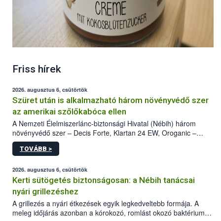
Friss hírek
2026. augusztus 6, csütörtök
Szüret után is alkalmazható három növényvédő szer
az amerikai szőlőkabóca ellen
A Nemzeti Élelmiszerlánc-biztonsági Hivatal (Nébih) három
növényvédő szer – Decis Forte, Klartan 24 EW, Oroganic –
engedélyokiratát módosította, így azok a szüretet követően,
TOVÁBB >
egészen a vesszőérettség (BBCH 91) stádiumáig
felhasználhatóak a szőlőben. A kiterjesztések célja, hogy a korai
érésű szőlőkben is legyen lehetőség a károsító elleni további
2026. augusztus 6, csütörtök
védekezésre. Az Oroganic készítmény kis kiszerelésben kiskerti
Kerti sütögetés biztonságosan: a Nébih tanácsai
felhasználók számára is elérhető és ökológiai termesztésben is
nyári grillezéshez
engedélyezett.
A grillezés a nyári étkezések egyik legkedveltebb formája. A
meleg időjárás azonban a kórokozó, romlást okozó baktériumok