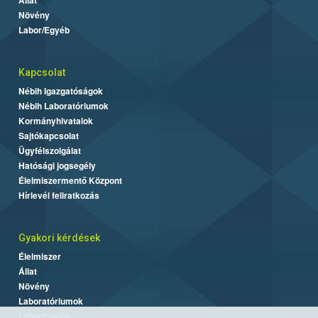
Növény
Labor/Egyéb
Kapcsolat
Nébih Igazgatóságok
Nébih Laboratóriumok
Kormányhivatalok
Sajtókapcsolat
Ügyfélszolgálat
Hatósági jogsegély
Élelmiszermentő Központ
Hírlevél feliratkozás
Gyakori kérdések
Élelmiszer
Állat
Növény
Laboratóriumok
Labor/Egyéb