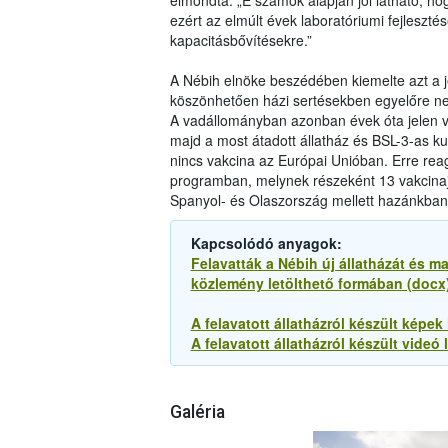
elmondta: „E számok alapján jól látható, ho
ezért az elmúlt évek laboratóriumi fejlesztés
kapacitásbővítésekre.”
A Nébih elnöke beszédében kiemelte azt a j
köszönhetően házi sertésekben egyelőre nem
A vadállományban azonban évek óta jelen v
majd a most átadott állatház és BSL-3-as k
nincs vakcina az Európai Unióban. Erre rea
programban, melynek részeként 13 vakcinaje
Spanyol- és Olaszország mellett hazánkban,
Kapcsolódó anyagok:
Felavatták a Nébih új állatházát és 
közlemény letölthető formában (docx
A felavatott állatházról készült képek
A felavatott állatházról készült videó l
Galéria