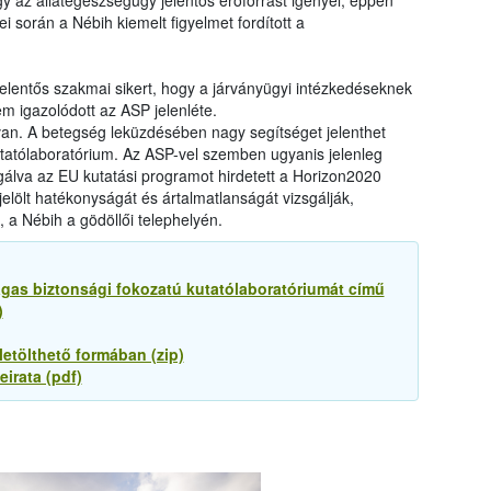
gy az állategészségügy jelentős erőforrást igényel, éppen
ei során a Nébih kiemelt figyelmet fordított a
elentős szakmai sikert, hogy a járványügyi intézkedéseknek
 igazolódott az ASP jelenléte.
an. A betegség leküzdésében nagy segítséget jelenthet
utatólaboratórium. Az ASP-vel szemben ugyanis jelenleg
gálva az EU kutatási programot hirdetett a Horizon2020
lölt hatékonyságát és ártalmatlanságát vizsgálják,
 a Nébih a gödöllői telephelyén.
magas biztonsági fokozatú kutatólaboratóriumát című
)
 letölthető formában (zip)
eirata (pdf)