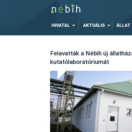
HIVATAL
AKTUÁLIS
ÁLLAT
Felavatták a Nébih új állathá
kutatólaboratóriumát