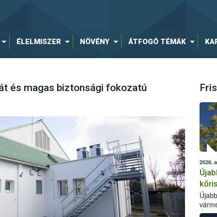
ÉLELMISZER
NÖVÉNY
ÁTFOGÓ TÉMÁK
KA
zát és magas biztonsági fokozatú
Fris
2026. 
Újab
kőri
Újabb
várme
Élelm