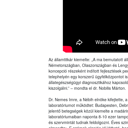
Az államtitkár kiemelte: „A ma bemutatott 
Németországban, Olaszországban és Lengyel
koncepció részeként indított fejlesztések p
telephelyén egy korszerű ügyfélközpontot i
állategészségügyi diagnosztikához kapcsoló
kiszolgálni.” – mondta el dr. Nobilis Márton.
Dr. Nemes Imre, a Nébih elnöke kifejtette, a
laboratóriumot működtet: Budapesten, Debr
jelentő betegségek közül kiemelte a madárin
laboratóriumaiban naponta 8-10 ezer tampon
és szervmintát tudnak feldolgozni. Éves szin