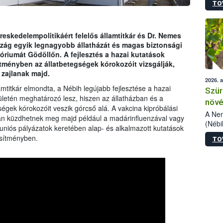
TO
kőris
jelen
talál
azono
ereskedelempolitikáért felelős államtitkár és Dr. Nemes
folyta
szág egyik legnagyobb állatházát és magas biztonsági
intéz
óriumát Gödöllőn. A fejlesztés a hazai kutatások
össze
ítményben az állatbetegségek kórokozóit vizsgálják,
érdek
 zajlanak majd.
2026. 
mtitkár elmondta, a Nébih legújabb fejlesztése a hazai
Szür
rületén meghatározó lesz, hiszen az állatházban és a
növé
ségek kórokozóit veszik górcső alá. A vakcina kipróbálási
szől
A Nem
n küzdhetnek meg majd például a madárinfluenzával vagy
(Nébi
i uniós pályázatok keretében alap- és alkalmazott kutatások
Klart
esítményben.
TO
módos
egész
felha
célja
lehet
Az Or
felha
terme