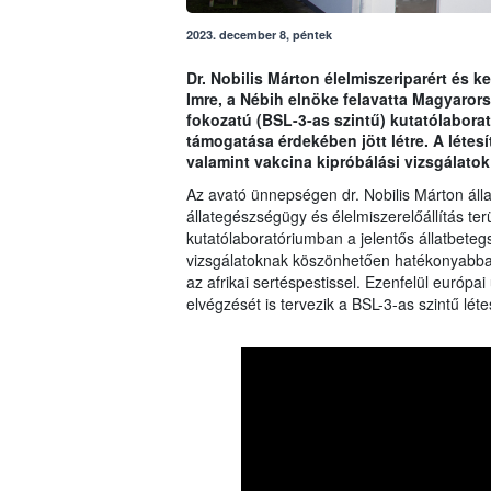
2023. december 8, péntek
Dr. Nobilis Márton élelmiszeriparért és k
Imre, a Nébih elnöke felavatta Magyaror
fokozatú (BSL-3-as szintű) kutatólaborat
támogatása érdekében jött létre. A létes
valamint vakcina kipróbálási vizsgálatok
Az avató ünnepségen dr. Nobilis Márton álla
állategészségügy és élelmiszerelőállítás te
kutatólaboratóriumban a jelentős állatbeteg
vizsgálatoknak köszönhetően hatékonyabba
az afrikai sertéspestissel. Ezenfelül európa
elvégzését is tervezik a BSL-3-as szintű lét