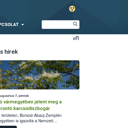
PCSOLAT
s hírek
augusztus 7, péntek
b vármegyében jelent meg a
srontó karcsúdíszbogár
 területen, Borsod-Abaúj-Zemplén
gyében is igazolta a Nemzeti
iszerlánc-biztonsági Hivatal (Nébih) a