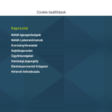
Cookie beállítások
Kapcsolat
Nébih Igazgatóságok
Nébih Laboratóriumok
Kormányhivatalok
Sajtókapcsolat
Ügyfélszolgálat
Hatósági jogsegély
Élelmiszermentő Központ
Hírlevél feliratkozás