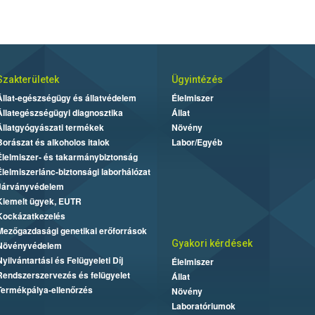
Szakterületek
Ügyintézés
Állat-egészségügy és állatvédelem
Élelmiszer
Állategészségügyi diagnosztika
Állat
Állatgyógyászati termékek
Növény
Borászat és alkoholos italok
Labor/Egyéb
Élelmiszer- és takarmánybiztonság
Élelmiszerlánc-biztonsági laborhálózat
Járványvédelem
Kiemelt ügyek, EUTR
Kockázatkezelés
Mezőgazdasági genetikai erőforrások
Gyakori kérdések
Növényvédelem
Nyilvántartási és Felügyeleti Díj
Élelmiszer
Rendszerszervezés és felügyelet
Állat
Termékpálya-ellenőrzés
Növény
Laboratóriumok