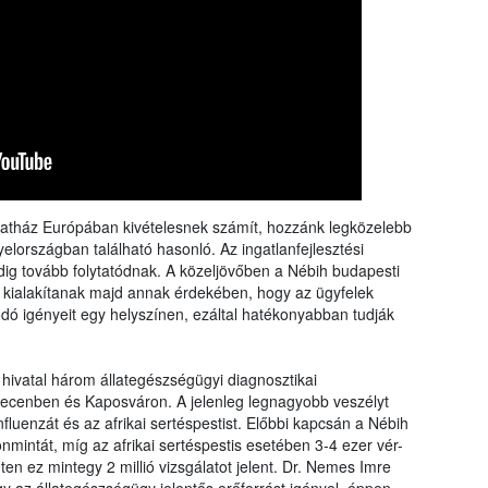
állatház Európában kivételesnek számít, hozzánk legközelebb
országban található hasonló. Az ingatlanfejlesztési
edig tovább folytatódnak. A közeljövőben a Nébih budapesti
s kialakítanak majd annak érdekében, hogy az ügyfelek
dó igényeit egy helyszínen, ezáltal hatékonyabban tudják
 hivatal három állategészségügyi diagnosztikai
ecenben és Kaposváron. A jelenleg legnagyobb veszélyt
fluenzát és az afrikai sertéspestist. Előbbi kapcsán a Nébih
mintát, míg az afrikai sertéspestis esetében 3-4 ezer vér-
ten ez mintegy 2 millió vizsgálatot jelent. Dr. Nemes Imre