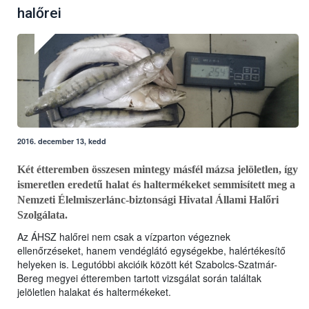
halőrei
2016. december 13, kedd
Két étteremben összesen mintegy másfél mázsa jelöletlen, így
ismeretlen eredetű halat és haltermékeket semmisített meg a
Nemzeti Élelmiszerlánc-biztonsági Hivatal Állami Halőri
Szolgálata.
Az ÁHSZ halőrei nem csak a vízparton végeznek
ellenőrzéseket, hanem vendéglátó egységekbe, halértékesítő
helyeken is. Legutóbbi akcióik között két Szabolcs-Szatmár-
Bereg megyei étteremben tartott vizsgálat során találtak
jelöletlen halakat és haltermékeket.