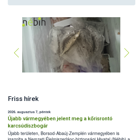
Friss hírek
2026. augusztus 7, péntek
Újabb vármegyében jelent meg a kőrisrontó
karcsúdíszbogár
Újabb területen, Borsod-Abaúj-Zemplén vármegyében is
igazolta a Nemzeti Élelmiszerlánc-biztonsági Hivatal (Nébih) a