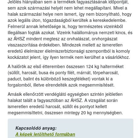
Jelölés hiányában sem a termékek fagyasztásának időpontját,
sem azok származási helyét nem lehet megállapítani. Mivel a
halak származási helye nem ismert, így nem bizonyítható, hogy
azok legális úton, tógazdaságból kerültek a kereskedelembe.
Felmerül annak lehetősége is, hogy természetes vizeinkből
illegálisan fogták azokat. Vizeink halállománya nemzeti kincs, és
az ÁHSZ mindent megtesz az orvhalászat, orvhorgászat
visszaszorítása érdekében. Mindezek mellett az ismeretlen
eredetű élelmiszer élelmiszerbiztonsági szempontból is komoly
kockázatot jelent, így ilyen termék nem kerülhet a vásárlókhoz.
A halőrök az első étteremben összesen 124 kg halterméket
(süllőt, harcsát, busa és ponty filét, márnát, törpeharcsát,
paduct, balint és különböző keszegféléket) vontak ki a
forgalomból, illetve elrendelték azok megsemmisítését.
Amásik ellenőrzött vendéglátó egységben szintén jelöletlen
halakat talált a fagyasztóban az ÁHSZ. A vizsgálat során
ismeretlen eredetű harcsát, süllőt és pontyot kellett
megsemmisíttetni, összesen mintegy 20 kg mennyiségben.
Kapcsolódó anyag:
A képek letölthető formában