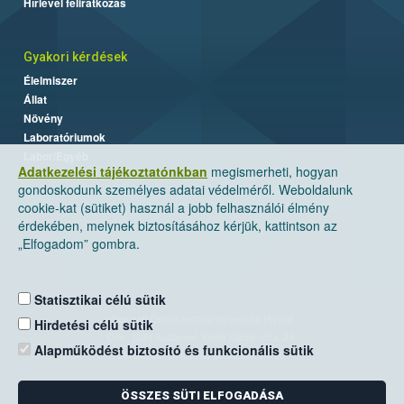
Hírlevél feliratkozás
Gyakori kérdések
Élelmiszer
Állat
Növény
Laboratóriumok
Labor/Egyéb
Adatkezelési tájékoztatónkban
megismerheti, hogyan
gondoskodunk személyes adatai védelméről. Weboldalunk
cookie-kat (sütiket) használ a jobb felhasználói élmény
érdekében, melynek biztosításához kérjük, kattintson az
„Elfogadom” gombra.
Statisztikai célú sütik
Nemzeti Élelmiszerlánc-biztonsági Hivatal
Hirdetési célú sütik
Cím: 1024 Budapest, Keleti Károly utca. 24.
Alapműködést biztosító és funkcionális sütik
Levelezési cím: 1525 Budapest. Pf. 30.
ÖSSZES SÜTI ELFOGADÁSA
E-mail:
ugyfelszolgalat@nebih.gov.hu