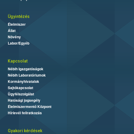
Ügyintézés
Élelmiszer
Állat
Növény
Labor/Egyéb
Kapcsolat
Nébih Igazgatóságok
Nébih Laboratóriumok
Kormányhivatalok
Sajtókapcsolat
Ügyfélszolgálat
Hatósági jogsegély
Élelmiszermentő Központ
Hírlevél feliratkozás
Gyakori kérdések