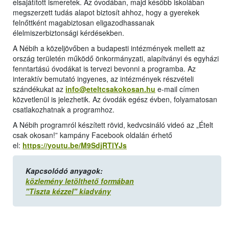
elsajátított ismeretek. Az óvodában, majd később iskolában
megszerzett tudás alapot biztosít ahhoz, hogy a gyerekek
felnőttként magabiztosan eligazodhassanak
élelmiszerbiztonsági kérdésekben.
A Nébih a közeljövőben a budapesti intézmények mellett az
ország területén működő önkormányzati, alapítványi és egyházi
fenntartású óvodákat is tervezi bevonni a programba. Az
interaktív bemutató ingyenes, az intézmények részvételi
szándékukat az
info@eteltcsakokosan.hu
e-mail címen
közvetlenül is jelezhetik. Az óvodák egész évben, folyamatosan
csatlakozhatnak a programhoz.
A Nébih programról készített rövid, kedvcsináló videó az „Ételt
csak okosan!” kampány Facebook oldalán érhető
el:
https://youtu.be/M9SdjRTlYJs
Kapcsolódó anyagok:
közlemény letölthető formában
"Tiszta kézzel" kiadvány