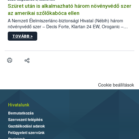
hatósággal is összehangolják a terjedés megállítása érdekében.
Szüret után is alkalmazható három növényvédő szer
az amerikai szőlőkabóca ellen
A Nemzeti Élelmiszerlánc-biztonsági Hivatal (Nébih) három
növényvédő szer – Decis Forte, Klartan 24 EW, Oroganic –
engedélyokiratát módosította, így azok a szüretet követően,
TOVÁBB >
egészen a vesszőérettség (BBCH 91) stádiumáig
felhasználhatóak a szőlőben. A kiterjesztések célja, hogy a korai
érésű szőlőkben is legyen lehetőség a károsító elleni további
védekezésre. Az Oroganic készítmény kis kiszerelésben kiskerti
felhasználók számára is elérhető és ökológiai termesztésben is
engedélyezett.
Cookie beállítások
Hivatalunk
Bemutatkozás
Szervezeti felépítés
Gazdálkodási adatok
Felügyeleti szervünk
Projektek