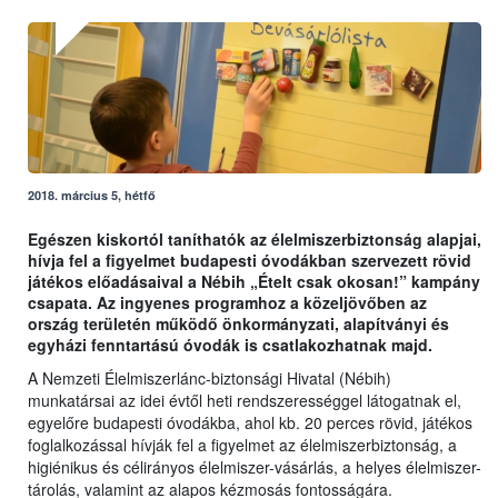
2018. március 5, hétfő
Egészen kiskortól taníthatók az élelmiszerbiztonság alapjai,
hívja fel a figyelmet budapesti óvodákban szervezett rövid
játékos előadásaival a Nébih „Ételt csak okosan!” kampány
csapata. Az ingyenes programhoz a közeljövőben az
ország területén működő önkormányzati, alapítványi és
egyházi fenntartású óvodák is csatlakozhatnak majd.
A Nemzeti Élelmiszerlánc-biztonsági Hivatal (Nébih)
munkatársai az idei évtől heti rendszerességgel látogatnak el,
egyelőre budapesti óvodákba, ahol kb. 20 perces rövid, játékos
foglalkozással hívják fel a figyelmet az élelmiszerbiztonság, a
higiénikus és célirányos élelmiszer-vásárlás, a helyes élelmiszer-
tárolás, valamint az alapos kézmosás fontosságára.