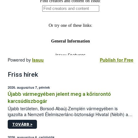
Powered by
Issuu
Publish for Free
Friss hírek
2026. augusztus 7, péntek
Újabb vármegyében jelent meg a kőrisrontó
karcsúdíszbogár
Újabb területen, Borsod-Abaúj-Zemplén vármegyében is
igazolta a Nemzeti Élelmiszerlánc-biztonsági Hivatal (Nébih) a
kőrisrontó karcsúdíszbogár (Agrilus planipennis) jelenlétét. A
TOVÁBB >
kártevőt nem csak színcsapdában találták meg, de már fertőzött
fában is azonosították. A növényvédelmi szakemberek folytatják
az intenzív felderítést, emellett az intézkedéseket a szlovák
2026. augusztus 6, csütörtök