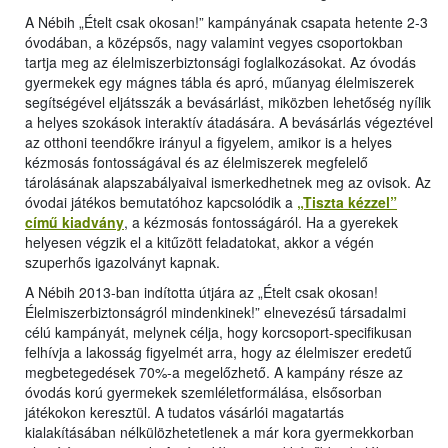
A Nébih „Ételt csak okosan!” kampányának csapata hetente 2-3
óvodában, a középsős, nagy valamint vegyes csoportokban
tartja meg az élelmiszerbiztonsági foglalkozásokat. Az óvodás
gyermekek egy mágnes tábla és apró, műanyag élelmiszerek
segítségével eljátsszák a bevásárlást, miközben lehetőség nyílik
a helyes szokások interaktív átadására. A bevásárlás végeztével
az otthoni teendőkre irányul a figyelem, amikor is a helyes
kézmosás fontosságával és az élelmiszerek megfelelő
tárolásának alapszabályaival ismerkedhetnek meg az ovisok. Az
óvodai játékos bemutatóhoz kapcsolódik a
„Tiszta kézzel”
című kiadvány
, a kézmosás fontosságáról. Ha a gyerekek
helyesen végzik el a kitűzött feladatokat, akkor a végén
szuperhős igazolványt kapnak.
A Nébih 2013-ban indította útjára az „Ételt csak okosan!
Élelmiszerbiztonságról mindenkinek!” elnevezésű társadalmi
célú kampányát, melynek célja, hogy korcsoport-specifikusan
felhívja a lakosság figyelmét arra, hogy az élelmiszer eredetű
megbetegedések 70%-a megelőzhető. A kampány része az
óvodás korú gyermekek szemléletformálása, elsősorban
játékokon keresztül. A tudatos vásárlói magatartás
kialakításában nélkülözhetetlenek a már kora gyermekkorban