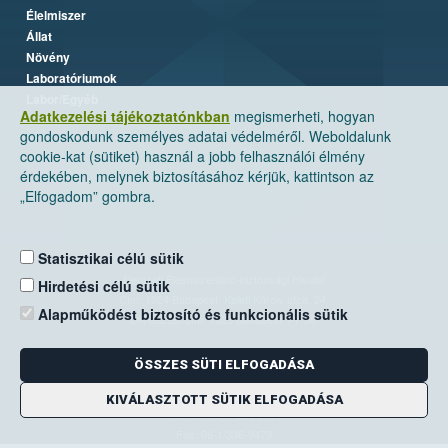
Élelmiszer
Állat
Növény
Laboratóriumok
Labor/Egyéb
Adatkezelési tájékoztatónkban
megismerheti, hogyan
gondoskodunk személyes adatai védelméről. Weboldalunk
cookie-kat (sütiket) használ a jobb felhasználói élmény
érdekében, melynek biztosításához kérjük, kattintson az
„Elfogadom” gombra.
Statisztikai célú sütik
Nemzeti Élelmiszerlánc-biztonsági Hivatal
Hirdetési célú sütik
Cím: 1024 Budapest, Keleti Károly utca. 24.
Alapműködést biztosító és funkcionális sütik
Levelezési cím: 1525 Budapest. Pf. 30.
ÖSSZES SÜTI ELFOGADÁSA
E-mail:
ugyfelszolgalat@nebih.gov.hu
Zöld szám: 06-80/263-244
KIVÁLASZTOTT SÜTIK ELFOGADÁSA
Telefon: 06-1/ 336-9000
Fax: 06-1/336-9479