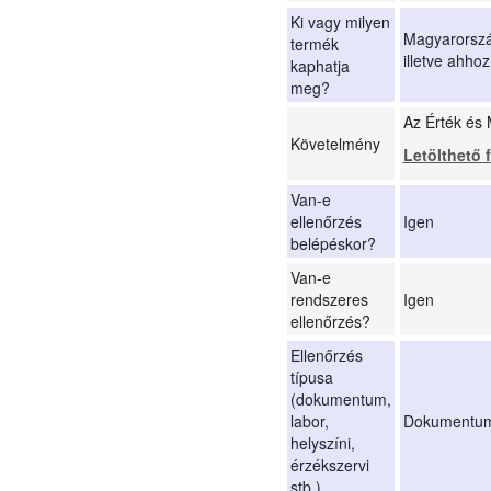
Ki vagy milyen
Magyarország
termék
illetve ahhoz
kaphatja
meg?
Az Érték és
Követelmény
Letölthető
Van-e
ellenőrzés
Igen
belépéskor?
Van-e
rendszeres
Igen
ellenőrzés?
Ellenőrzés
típusa
(dokumentum,
labor,
Dokumentu
helyszíni,
érzékszervi
stb.)