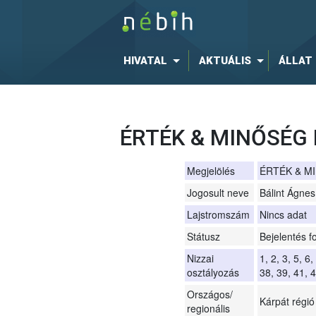
HIVATAL
AKTUÁLIS
ÁLLAT
ÉRTÉK & MINŐSÉG
Megjelölés
ÉRTÉK & M
Jogosult neve
Bálint Ágnes
Lajstromszám
Nincs adat
Státusz
Bejelentés 
Nizzai
1, 2, 3, 5, 6
osztályozás
38, 39, 41, 4
Országos/
Kárpát régió
regionális