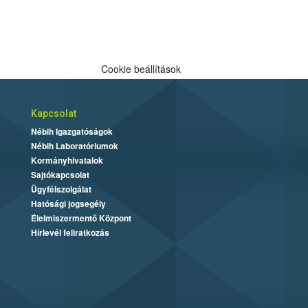
Cookie beállítások
Kapcsolat
Nébih Igazgatóságok
Nébih Laboratóriumok
Kormányhivatalok
Sajtókapcsolat
Ügyfélszolgálat
Hatósági jogsegély
Élelmiszermentő Központ
Hírlevél feliratkozás