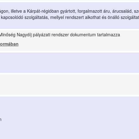
on, illetve a Kárpát-régióban gyártott, forgalmazott áru, árucsalád, szo
 kapcsolódó szolgáltatás, mellyel rendszert alkothat és önálló szolgálta
 Minőség Nagydíj pályázati rendszer dokumentum tartalmazza
 formában
m