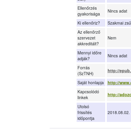
Ellenőrzés
Nincs adat
gyakorisága
Ki ellenőriz?
Szakmai zsű
Az ellenőrző
szervezet
Nem
akkreditált?
Mennyi időre
Nincs adat
adják?
Forrás
http://epub
(SzTNH)
Saját honlapja
http://www
Kapcsolódó
http://ado
linkek
Utolsó
frissítés
2018.08.02.
időpontja