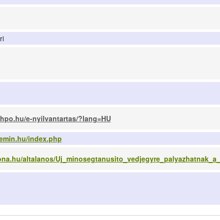
ri
.hpo.hu/e-nyilvantartas/?lang=HU
.emin.hu/index.php
zona.hu/altalanos/Uj_minosegtanusito_vedjegyre_palyazhatnak_