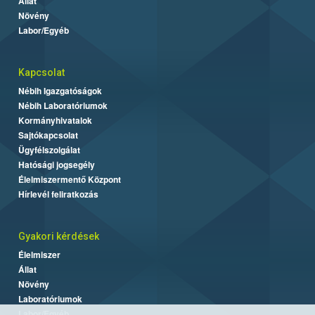
Állat
Növény
Labor/Egyéb
Kapcsolat
Nébih Igazgatóságok
Nébih Laboratóriumok
Kormányhivatalok
Sajtókapcsolat
Ügyfélszolgálat
Hatósági jogsegély
Élelmiszermentő Központ
Hírlevél feliratkozás
Gyakori kérdések
Élelmiszer
Állat
Növény
Laboratóriumok
Labor/Egyéb