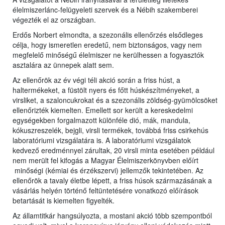
élelmiszerlánc-felügyeleti szervek és a Nébih szakemberei
végezték el az országban.
Erdős Norbert elmondta, a szezonális ellenőrzés elsődleges
célja, hogy ismeretlen eredetű, nem biztonságos, vagy nem
megfelelő minőségű élelmiszer ne kerülhessen a fogyasztók
asztalára az ünnepek alatt sem.
Az ellenőrök az év végi téli akció során a friss húst, a
haltermékeket, a füstölt nyers és főtt húskészítményeket, a
virsliket, a szaloncukrokat és a szezonális zöldség-gyümölcsöket
ellenőrizték kiemelten. Emellett sor került a kereskedelmi
egységekben forgalmazott különféle dió, mák, mandula,
kókuszreszelék, bejgli, virsli termékek, továbbá friss csirkehús
laboratóriumi vizsgálatára is. A laboratóriumi vizsgálatok
kedvező eredménnyel zárultak, 20 virsli minta esetében például
nem merült fel kifogás a Magyar Élelmiszerkönyvben előírt
minőségi (kémiai és érzékszervi) jellemzők tekintetében. Az
ellenőrök a tavaly életbe lépett, a friss húsok származásának a
vásárlás helyén történő feltüntetésére vonatkozó előírások
betartását is kiemelten figyelték.
Az államtitkár hangsúlyozta, a mostani akció több szempontból