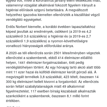
egyedi volt, mivel a koronavírus járvány elleni védekezés miatt,
valamennyi vizsgálat alkalmával fokozott figyelem irányult a
higiéniai előírások szigorú betartására. A megváltozott
helyzethez igazodva kiemelten ellenőrizték a kiszállítást végző
vendéglátó egységeket.
Erdős Norbert kiemelte, a korábbi években tapasztaltakhoz
képest javultak az eredmények, csökkent (a 2019-es 4,2
százalékról 3,6 százalékra) a higiéniai és (a 2019-es 2,7
százalékról 1,9 százalékra) a nyomon-követhetőségre
vonatkozó hiányosságok előfordulási aránya.
A 2020-as téli ellenőrzés során 2501 létesítményben végeztek
ellenőrzést a szakemberek, ebből 414 élelmiszer-előállító
helyen, 1441 élelmiszer-forgalmazásban, 646 pedig
vendéglátóhelyen történt. Az egy hónapig tartó akció alatt több
mint 11 ezer hazai és külföldi élelmiszer került górcső alá. A
megvizsgált termékek 3,8 százalékát, 423 tételt, összesen 14
300 kg élelmiszert kellett kivonni a forgalomból. Az ellenőrzés
során feltárt szabálytalanságok miatt 49 alkalommal
figyelmeztetést, 117 esetben bírság kiszabását alkalmazták
szankcióként a szakemberek, összesen 8,1 millió forint
értékben.