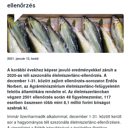
ellenőrzés
2021. január 12, kedd
A korábbi évekhez képest javuló eredményekkel zárult a
2020-as téli szezonális élelmiszerlánc-ellenőrzés. A
december 1-31. között zajlott ellenőrzés-sorozatot Erdős
Norbert, az Agrárminisztérium élelmiszerlánc-felügyeletért
felelős államtitkára rendelte el. Az élelmiszerláncban
végzett 2501 ellenőrzés során 49 figyelmeztetést, 117
esetben összesen több mint 8,1 millió forint bírságot
szabtak ki.
Immár tizenharmadik alkalommal, december 1-31. között került
sor a hagyományos téli szezonális élelmiszerlánc-ellenőrzésre.
A vizsgálatot a Nébih irányításával a területileg illetékes