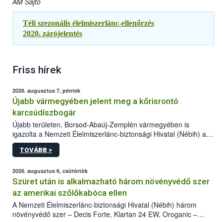
AM Sajtó
Téli szezonális élelmiszerlánc-ellenőrzés
2020.
zárójelentés
Friss hírek
2026. augusztus 7, péntek
Újabb vármegyében jelent meg a kőrisrontó
karcsúdíszbogár
Újabb területen, Borsod-Abaúj-Zemplén vármegyében is
igazolta a Nemzeti Élelmiszerlánc-biztonsági Hivatal (Nébih) a
kőrisrontó karcsúdíszbogár (Agrilus planipennis) jelenlétét. A
TOVÁBB >
kártevőt nem csak színcsapdában találták meg, de már fertőzött
fában is azonosították. A növényvédelmi szakemberek folytatják
az intenzív felderítést, emellett az intézkedéseket a szlovák
2026. augusztus 6, csütörtök
hatósággal is összehangolják a terjedés megállítása érdekében.
Szüret után is alkalmazható három növényvédő szer
az amerikai szőlőkabóca ellen
A Nemzeti Élelmiszerlánc-biztonsági Hivatal (Nébih) három
növényvédő szer – Decis Forte, Klartan 24 EW, Oroganic –