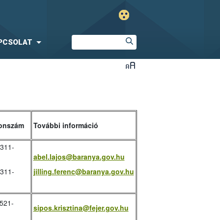
PCSOLAT
onszám
További információ
/311-
abel.lajos@baranya.gov.hu
/311-
jilling.ferenc@baranya.gov.hu
521-
sipos.krisztina@fejer.gov.hu