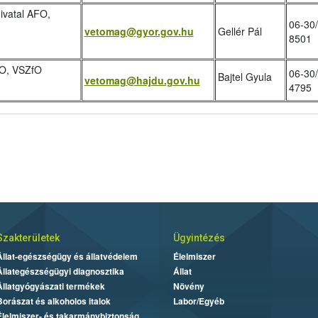
vatal AFO,
06-30
vetomag@gyor.gov.hu
Gellér Pál
8501
FO, VSZfO
06-30
Bajtel Gyula
vetomag@hajdu.gov.hu
4795
Szakterületek
Ügyintézés
Állat-egészségügy és állatvédelem
Élelmiszer
Állategészségügyi diagnosztika
Állat
Állatgyógyászati termékek
Növény
Borászat és alkoholos italok
Labor/Egyéb
Élelmiszer- és takarmánybiztonság