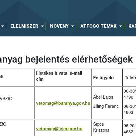
ÉLELMISZER
NÖVÉNY
ÁTFOGÓ TÉMÁK
KA
anyag bejelentés elérhetőségek
Illetékes hivatal e-mail
me
Felügyelő
Telef
cím
06-30
Ábel Lajos
4796
 VSZfO
vetomag@baranya.gov.hu
Jilling Ferenc
06-30
4803
ZfO
Sipos
06 20/
vetomag@fejer.gov.hu
Krisztina
4682