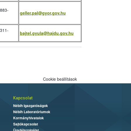
/883-
geller.pal@gyor.gov.hu
/311-
bajtel.gyula@hajdu.gov.hu
Cookie beállítások
Kapcsolat
Nébih Igazgatóságok
Nébih Laboratóriumok
Kormányhivatalok
Sajtókapcsolat
Ügyfélszolgálat