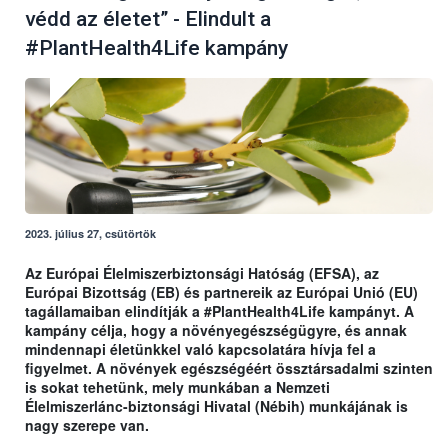
védd az életet” - Elindult a
#PlantHealth4Life kampány
2023. július 27, csütörtök
Az Európai Élelmiszerbiztonsági Hatóság (EFSA), az
Európai Bizottság (EB) és partnereik az Európai Unió (EU)
tagállamaiban elindítják a #PlantHealth4Life kampányt. A
kampány célja, hogy a növényegészségügyre, és annak
mindennapi életünkkel való kapcsolatára hívja fel a
figyelmet. A növények egészségéért össztársadalmi szinten
is sokat tehetünk, mely munkában a Nemzeti
Élelmiszerlánc-biztonsági Hivatal (Nébih) munkájának is
nagy szerepe van.