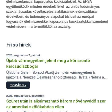
élelmiszerlánccal kapcsolatos kockázatokról. Az EFSA
együttműködik minden érdekelt féllel az uniós tudományos
szaktanácsadás következetes alakításának előmozdítása
érdekében, és tudományos alapokat biztosít az európai
fogyasztók élelmiszerekkel kapcsolatos kockázatokkal szembeni
védelmében – a termőföldtől az asztalig.
Friss hírek
2026. augusztus 7, péntek
Újabb vármegyében jelent meg a kőrisrontó
karcsúdíszbogár
Újabb területen, Borsod-Abaúj-Zemplén vármegyében is
igazolta a Nemzeti Élelmiszerlánc-biztonsági Hivatal (Nébih) a
kőrisrontó karcsúdíszbogár (Agrilus planipennis) jelenlétét. A
TOVÁBB >
kártevőt nem csak színcsapdában találták meg, de már fertőzött
fában is azonosították. A növényvédelmi szakemberek folytatják
az intenzív felderítést, emellett az intézkedéseket a szlovák
2026. augusztus 6, csütörtök
hatósággal is összehangolják a terjedés megállítása érdekében.
Szüret után is alkalmazható három növényvédő szer
az amerikai szőlőkabóca ellen