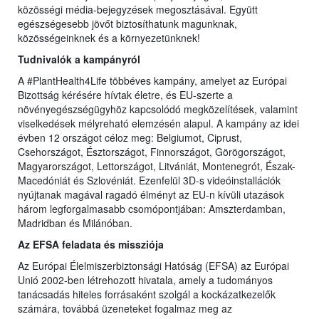
közösségi média-bejegyzések megosztásával. Együtt
egészségesebb jövőt biztosíthatunk magunknak,
közösségeinknek és a környezetünknek!
Tudnivalók a kampányról
A #PlantHealth4Life többéves kampány, amelyet az Európai
Bizottság kérésére hívtak életre, és EU-szerte a
növényegészségügyhöz kapcsolódó megközelítések, valamint
viselkedések mélyreható elemzésén alapul. A kampány az idei
évben 12 országot céloz meg: Belgiumot, Ciprust,
Csehországot, Észtországot, Finnországot, Görögországot,
Magyarországot, Lettországot, Litvániát, Montenegrót, Észak-
Macedóniát és Szlovéniát. Ezenfelül 3D-s videóinstallációk
nyújtanak magával ragadó élményt az EU-n kívüli utazások
három legforgalmasabb csomópontjában: Amszterdamban,
Madridban és Milánóban.
Az EFSA feladata és missziója
Az Európai Élelmiszerbiztonsági Hatóság (EFSA) az Európai
Unió 2002-ben létrehozott hivatala, amely a tudományos
tanácsadás hiteles forrásaként szolgál a kockázatkezelők
számára, továbbá üzeneteket fogalmaz meg az