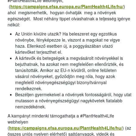
#PlantHealth4Life webhelyet,
(
https://campaigns.efsa.europa.eu/PlantHealth4Life/hu/
)
ahol megismerhetik, hogyan óvhatják meg a növények
egészségét. Most néhány tippet olvashatnak a teljesség igénye
nélkül:
Az Unión kívülre utazik? Ha beleszeret egy egzotikus
növénybe, fényképezze le, viszont a magokat ne vigye
haza. Ellenkező esetben új, a poggyászában utazó
kártevőket terjeszthet el.
A kártevők és betegségek a megvásárolt növényekkel is
bejuthatnak, ha azokat nem megfelelően ellenőrizték, és
tanúsították. Amikor az EU-n kívülről, online felületen
vásárol növényeket, győződjön meg róla, hogy azok
megfelelő növényegészségügyi bizonyítvánnyal
rendelkeznek.
Beszéljen gyermekeivel a növények fontosságáról, hogy utat
mutasson a növényegészségügyi nagykövetek fiatalabb
nemzedékének.
A kampányt mindenki támogathatja a #PlantHealth4Life
webhelyen
(
https://campaigns.efsa.europa.eu/PlantHealth4Life/hu/
) (az
összes uniós nyelven elérhető) sajtóanyagok, videók és