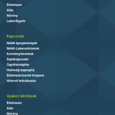
Élelmiszer
Állat
Növény
Labor/Egyéb
Kapcsolat
Nébih Igazgatóságok
Nébih Laboratóriumok
Kormányhivatalok
Sajtókapcsolat
Ügyfélszolgálat
Hatósági jogsegély
Élelmiszermentő Központ
Hírlevél feliratkozás
Gyakori kérdések
Élelmiszer
Állat
Növény