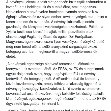
A növények jelentik a földi élet gerincét: biztosítják számunkra a
levegőt, amit belélegzünk és a táplálékot, amit megeszünk.
Napjainkban a növényekre hatalmas nyomás nehezedik az
éghajlatváltozás és az olyan emberi tevékenységek miatt, mint a
kereskedelem és az utazás. A növényi kártevők jelentős
gazdasági és környezeti veszteségeket okozhatnak. Például a
Xylella fastidiosa károsító olajfák millióit pusztította el az
olaszországi Puglia régióban, és egész Dél-Európában.
Magyarországon szerencsére ilyen veszélyes növényi károsító
még nem fordul elő, a szőlő aranyszínű sárgaságát okozó
betegség azonban megkeseríti a magyar szőlőtermesztők
életét.
„A növények egészsége alapvető fontosságú jólétünk és
környezetünk szempontjából. Az EFSA, az EK és a tagállamok
együtt dolgoznak azért, hogy megóvják az EU-t a növényi
kártevőktől és betegségektől. A #PlantHealth4Life kampány
közös kezdeményezés, amely felhívja a lakosság figyelmét a
növényegészségügyi kockázatokra. Unió-szerte az emberek
bevonásával arra törekszünk, hogy kollektív felelősség alakuljon
ki a növények egészségének megőrzéséért” – mondta az EFSA
ügyvezető igazgatója, Bernhard Url.
„Mivel a One-Health program kiemelt helyet foglal el az Európai