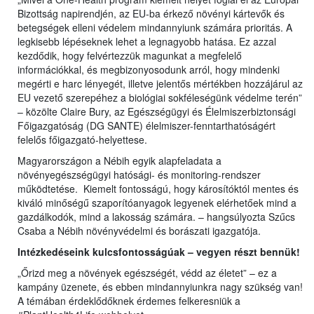
Bizottság napirendjén, az EU-ba érkező növényi kártevők és
betegségek elleni védelem mindannyiunk számára prioritás. A
legkisebb lépéseknek lehet a legnagyobb hatása. Ez azzal
kezdődik, hogy felvértezzük magunkat a megfelelő
információkkal, és megbizonyosodunk arról, hogy mindenki
megérti e harc lényegét, illetve jelentős mértékben hozzájárul az
EU vezető szerepéhez a biológiai sokféleségünk védelme terén”
– közölte Claire Bury, az Egészségügyi és Élelmiszerbiztonsági
Főigazgatóság (DG SANTE) élelmiszer-fenntarthatóságért
felelős főigazgató-helyettese.
Magyarországon a Nébih egyik alapfeladata a
növényegészségügyi hatósági- és monitoring-rendszer
működtetése. Kiemelt fontosságú, hogy károsítóktól mentes és
kiváló minőségű szaporítóanyagok legyenek elérhetőek mind a
gazdálkodók, mind a lakosság számára. – hangsúlyozta Szűcs
Csaba a Nébih növényvédelmi és borászati igazgatója.
Intézkedéseink kulcsfontosságúak – vegyen részt bennük!
„Őrizd meg a növények egészségét, védd az életet” – ez a
kampány üzenete, és ebben mindannyiunkra nagy szükség van!
A témában érdeklődőknek érdemes felkeresniük a