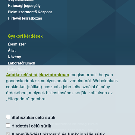
Hatósági jogsegély
Élelmiszermentő Központ
Hírlevél feliratkozás
Gyakori kérdések
Élelmiszer
Állat
Növény
Laboratóriumok
Labor/Egyéb
Adatkezelési tájékoztatónkban
megismerheti, hogyan
gondoskodunk személyes adatai védelméről. Weboldalunk
cookie-kat (sütiket) használ a jobb felhasználói élmény
érdekében, melynek biztosításához kérjük, kattintson az
„Elfogadom” gombra.
Statisztikai célú sütik
Nemzeti Élelmiszerlánc-biztonsági Hivatal
Hirdetési célú sütik
Cím: 1024 Budapest, Keleti Károly utca. 24.
Alapműködést biztosító és funkcionális sütik