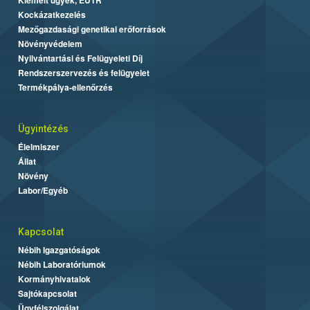
Kockázatkezelés
Mezőgazdasági genetikai erőforrások
Növényvédelem
Nyilvántartási és Felügyeleti Díj
Rendszerszervezés és felügyelet
Termékpálya-ellenőrzés
Ügyintézés
Élelmiszer
Állat
Növény
Labor/Egyéb
Kapcsolat
Nébih Igazgatóságok
Nébih Laboratóriumok
Kormányhivatalok
Sajtókapcsolat
Ügyfélszolgálat