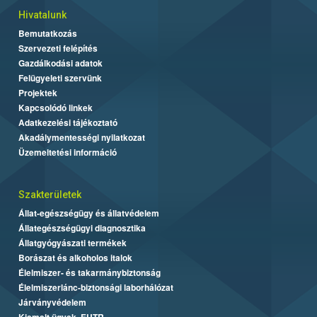
Hivatalunk
Bemutatkozás
Szervezeti felépítés
Gazdálkodási adatok
Felügyeleti szervünk
Projektek
Kapcsolódó linkek
Adatkezelési tájékoztató
Akadálymentességi nyilatkozat
Üzemeltetési információ
Szakterületek
Állat-egészségügy és állatvédelem
Állategészségügyi diagnosztika
Állatgyógyászati termékek
Borászat és alkoholos italok
Élelmiszer- és takarmánybiztonság
Élelmiszerlánc-biztonsági laborhálózat
Járványvédelem
Kiemelt ügyek, EUTR