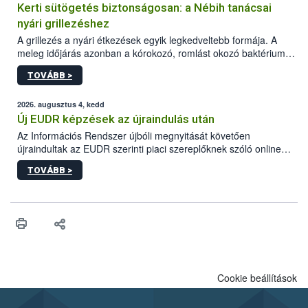
Kerti sütögetés biztonságosan: a Nébih tanácsai
nyári grillezéshez
A grillezés a nyári étkezések egyik legkedveltebb formája. A
meleg időjárás azonban a kórokozó, romlást okozó baktériumok
gyorsabb szaporodásának is kedvez. A szabadtéri sütögetés
TOVÁBB >
ezért nem csupán a megfelelő sütési technikáról szól: legalább
ilyen fontos az alapanyagok biztonságos kezelése, az alapvető
higiéniai szabályok betartása, a megfelelő hőkezelés, valamint a
2026. augusztus 4, kedd
maradékok szakszerű tárolása. A Nemzeti Élelmiszerlánc-
Új EUDR képzések az újraindulás után
biztonsági Hivatal (Nébih) Oktatási Programja összegyűjtötte a
Az Információs Rendszer újbóli megnyitását követően
biztonságos grillezés legfontosabb tudnivalóit.
újraindultak az EUDR szerinti piaci szereplőknek szóló online
képzések.
TOVÁBB >
Cookie beállítások