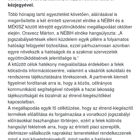
kézjegyével.
Több hónapig tartó egyeztetést követően, aláírásával is
megerősítette a két érintett szervezet elnöke a NÉBIH és a
MÉKISZ között létrejött együttműködési megállapodást október
elején. Oravecz Márton, a NÉBIH elnöke hangsúlyozta: „A
jogszabálysértések elleni küzdelem egyik pillére a folyamatos
hatósági felügyelet biztosítása, ezzel párhuzamosan azonban
egyre növekszik a hatóságok és a szakmai szervezetek
együttműködésének jelentősége is.”
A kitűzött célok hatékony megvalósítása érdekében a felek
kölcsönös információcserére, valamint a vásárlók sokoldalú és
rendszeres tájékoztatására törekszenek. A partnerek kiemelt
figyelmet fordítanak arra is, hogy a közös, célirányos
kommunikáció segítségével növeljék a hazai lakosság
tájékozottságát és bizalmát az étrend-kiegészítőkkel
kapcsolatban.
A megállapodás egyik fő célkitűzése, hogy az étrend-kiegészítő
termékek előállítása és forgalmazása a vonatkozó jogszabályi
előírásokkal összhangban történjen, ezért a felek különös
hangsúlyt fektetnek arra, hogy az érintett piaci szereplők,
élelmiszer-vállalkozók naprakész ismeretekkel rendelkezzenek
mind a jogi követelményekről, mind pedig a hatósági