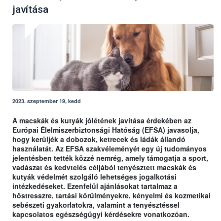
javítása
2023. szeptember 19, kedd
A macskák és kutyák jólétének javítása érdekében az
Európai Élelmiszerbiztonsági Hatóság (EFSA) javasolja,
hogy kerüljék a dobozok, ketrecek és ládák állandó
használatát. Az EFSA szakvéleményét egy új tudományos
jelentésben tették közzé nemrég, amely támogatja a sport,
vadászat és kedvtelés céljából tenyésztett macskák és
kutyák védelmét szolgáló lehetséges jogalkotási
intézkedéseket. Ezenfelül ajánlásokat tartalmaz a
hőstresszre, tartási körülményekre, kényelmi és kozmetikai
sebészeti gyakorlatokra, valamint a tenyésztéssel
kapcsolatos egészségügyi kérdésekre vonatkozóan.