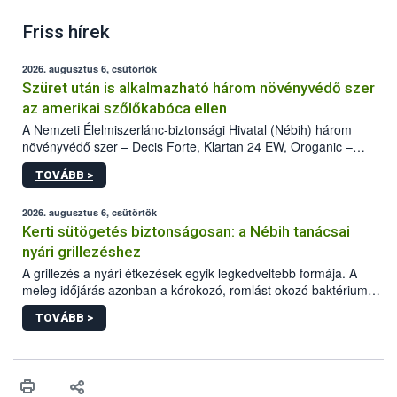
Friss hírek
2026. augusztus 6, csütörtök
Szüret után is alkalmazható három növényvédő szer
az amerikai szőlőkabóca ellen
A Nemzeti Élelmiszerlánc-biztonsági Hivatal (Nébih) három
növényvédő szer – Decis Forte, Klartan 24 EW, Oroganic –
engedélyokiratát módosította, így azok a szüretet követően,
TOVÁBB >
egészen a vesszőérettség (BBCH 91) stádiumáig
felhasználhatóak a szőlőben. A kiterjesztések célja, hogy a korai
érésű szőlőkben is legyen lehetőség a károsító elleni további
2026. augusztus 6, csütörtök
védekezésre. Az Oroganic készítmény kis kiszerelésben kiskerti
Kerti sütögetés biztonságosan: a Nébih tanácsai
felhasználók számára is elérhető és ökológiai termesztésben is
nyári grillezéshez
engedélyezett.
A grillezés a nyári étkezések egyik legkedveltebb formája. A
meleg időjárás azonban a kórokozó, romlást okozó baktériumok
gyorsabb szaporodásának is kedvez. A szabadtéri sütögetés
TOVÁBB >
ezért nem csupán a megfelelő sütési technikáról szól: legalább
ilyen fontos az alapanyagok biztonságos kezelése, az alapvető
higiéniai szabályok betartása, a megfelelő hőkezelés, valamint a
maradékok szakszerű tárolása. A Nemzeti Élelmiszerlánc-
biztonsági Hivatal (Nébih) Oktatási Programja összegyűjtötte a