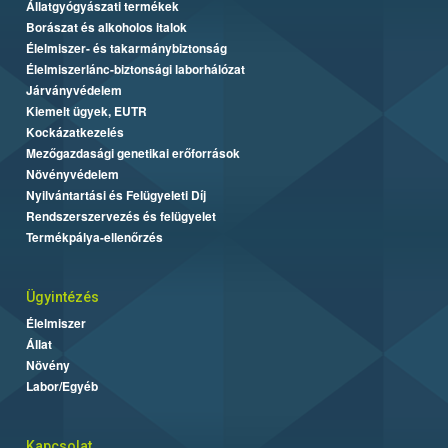
Állatgyógyászati termékek
Borászat és alkoholos italok
Élelmiszer- és takarmánybiztonság
Élelmiszerlánc-biztonsági laborhálózat
Járványvédelem
Kiemelt ügyek, EUTR
Kockázatkezelés
Mezőgazdasági genetikai erőforrások
Növényvédelem
Nyilvántartási és Felügyeleti Díj
Rendszerszervezés és felügyelet
Termékpálya-ellenőrzés
Ügyintézés
Élelmiszer
Állat
Növény
Labor/Egyéb
Kapcsolat