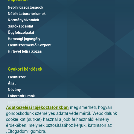
Nébih Igazgatóságok
Nébih Laboratóriumok
Kormányhivatalok
Sajtókapcsolat
Ügyfélszolgálat
Hatósági jogsegély
Élelmiszermentő Központ
Hírlevél feliratkozás
Gyakori kérdések
Élelmiszer
Állat
Növény
Laboratóriumok
Labor/Egyéb
Adatkezelési tájékoztatónkban
megismerheti, hogyan
gondoskodunk személyes adatai védelméről. Weboldalunk
cookie-kat (sütiket) használ a jobb felhasználói élmény
érdekében, melynek biztosításához kérjük, kattintson az
„Elfogadom” gombra.