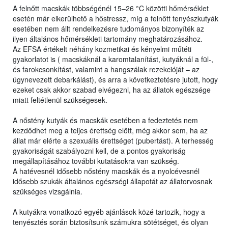
A felnőtt macskák többségénél 15–26 °C közötti hőmérséklet
esetén már elkerülhető a hőstressz, míg a felnőtt tenyészkutyák
esetében nem állt rendelkezésre tudományos bizonyíték az
ilyen általános hőmérsékleti tartomány meghatározásához.
Az EFSA értékelt néhány kozmetikai és kényelmi műtéti
gyakorlatot is ( macskáknál a karomtalanítást, kutyáknál a fül-,
és farokcsonkítást, valamint a hangszálak rezekcióját – az
úgynevezett debarkálást), és arra a következtetésre jutott, hogy
ezeket csak akkor szabad elvégezni, ha az állatok egészsége
miatt feltétlenül szükségesek.
A nőstény kutyák és macskák esetében a fedeztetés nem
kezdődhet meg a teljes érettség előtt, még akkor sem, ha az
állat már elérte a szexuális érettséget (pubertást). A terhesség
gyakoriságát szabályozni kell, de a pontos gyakoriság
megállapításához további kutatásokra van szükség.
A hatévesnél idősebb nőstény macskák és a nyolcévesnél
idősebb szukák általános egészségi állapotát az állatorvosnak
szükséges vizsgálnia.
A kutyákra vonatkozó egyéb ajánlások közé tartozik, hogy a
tenyésztés során biztosítsunk számukra sötétséget, és olyan