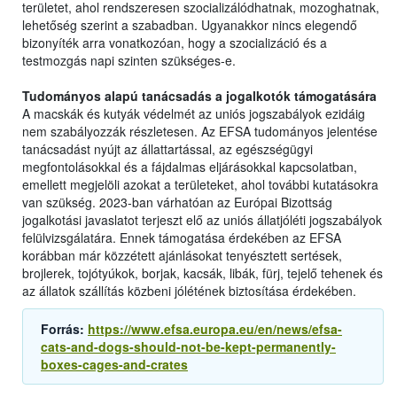
területet, ahol rendszeresen szocializálódhatnak, mozoghatnak,
lehetőség szerint a szabadban. Ugyanakkor nincs elegendő
bizonyíték arra vonatkozóan, hogy a szocializáció és a
testmozgás napi szinten szükséges-e.
Tudományos alapú tanácsadás a jogalkotók támogatására
A macskák és kutyák védelmét az uniós jogszabályok ezidáig
nem szabályozzák részletesen. Az EFSA tudományos jelentése
tanácsadást nyújt az állattartással, az egészségügyi
megfontolásokkal és a fájdalmas eljárásokkal kapcsolatban,
emellett megjelöli azokat a területeket, ahol további kutatásokra
van szükség. 2023-ban várhatóan az Európai Bizottság
jogalkotási javaslatot terjeszt elő az uniós állatjóléti jogszabályok
felülvizsgálatára. Ennek támogatása érdekében az EFSA
korábban már közzétett ajánlásokat tenyésztett sertések,
brojlerek, tojótyúkok, borjak, kacsák, libák, fürj, tejelő tehenek és
az állatok szállítás közbeni jólétének biztosítása érdekében.
Forrás:
https://www.efsa.europa.eu/en/news/efsa-
cats-and-dogs-should-not-be-kept-permanently-
boxes-cages-and-crates