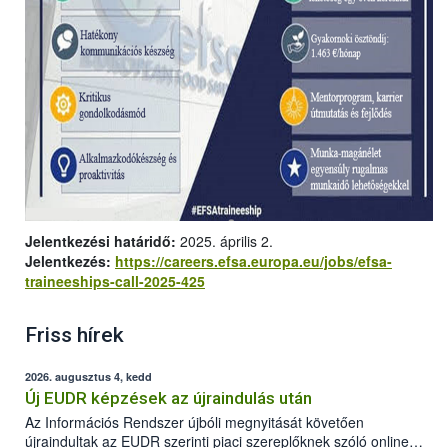
Jelentkezési határidő:
2025. április 2.
Jelentkezés:
https://careers.efsa.europa.eu/jobs/efsa-
traineeships-call-2025-425
Friss hírek
2026. augusztus 4, kedd
Új EUDR képzések az újraindulás után
Az Információs Rendszer újbóli megnyitását követően
újraindultak az EUDR szerinti piaci szereplőknek szóló online