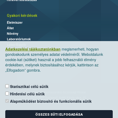
Gyakori kérdések
Élelmiszer
Állat
Növény
Laboratóriumok
Labor/Egyéb
Adatkezelési tájékoztatónkban
megismerheti, hogyan
gondoskodunk személyes adatai védelméről. Weboldalunk
cookie-kat (sütiket) használ a jobb felhasználói élmény
érdekében, melynek biztosításához kérjük, kattintson az
„Elfogadom” gombra.
Statisztikai célú sütik
Nemzeti Élelmiszerlánc-biztonsági Hivatal
Hirdetési célú sütik
Cím: 1024 Budapest, Keleti Károly utca. 24.
Alapműködést biztosító és funkcionális sütik
Levelezési cím: 1525 Budapest. Pf. 30.
ÖSSZES SÜTI ELFOGADÁSA
E-mail:
ugyfelszolgalat@nebih.gov.hu