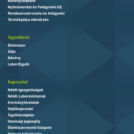
Növényvédelem
Nyilvántartási és Felügyeleti Díj
Rendszerszervezés és felügyelet
Termékpálya-ellenőrzés
Ügyintézés
Élelmiszer
Állat
Növény
Labor/Egyéb
Kapcsolat
Nébih Igazgatóságok
Nébih Laboratóriumok
Kormányhivatalok
Sajtókapcsolat
Ügyfélszolgálat
Hatósági jogsegély
Élelmiszermentő Központ
Hírlevél feliratkozás