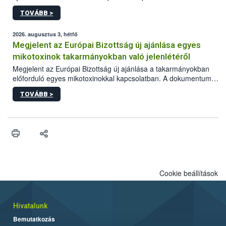
képzések.
TOVÁBB >
2026. augusztus 3, hétfő
Megjelent az Európai Bizottság új ajánlása egyes
mikotoxinok takarmányokban való jelenlétéről
Megjelent az Európai Bizottság új ajánlása a takarmányokban
előforduló egyes mikotoxinokkal kapcsolatban. A dokumentum
2027-től új irányértékek alkalmazását írja elő, és a jelenleg
TOVÁBB >
hatályos uniós ajánlások helyébe lép.
Cookie beállítások
Hivatalunk
Bemutatkozás