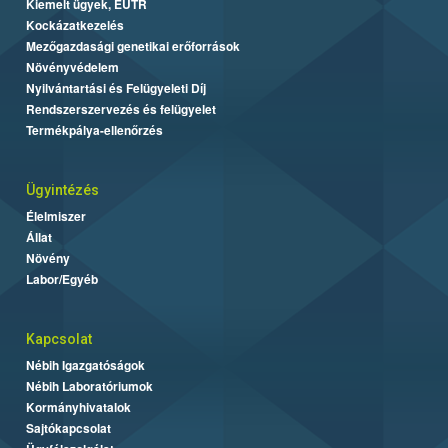
Kiemelt ügyek, EUTR
Kockázatkezelés
Mezőgazdasági genetikai erőforrások
Növényvédelem
Nyilvántartási és Felügyeleti Díj
Rendszerszervezés és felügyelet
Termékpálya-ellenőrzés
Ügyintézés
Élelmiszer
Állat
Növény
Labor/Egyéb
Kapcsolat
Nébih Igazgatóságok
Nébih Laboratóriumok
Kormányhivatalok
Sajtókapcsolat