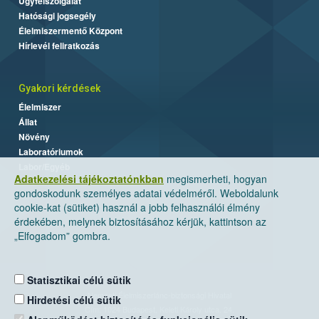
Ügyfélszolgálat
Hatósági jogsegély
Élelmiszermentő Központ
Hírlevél feliratkozás
Gyakori kérdések
Élelmiszer
Állat
Növény
Laboratóriumok
Labor/Egyéb
Adatkezelési tájékoztatónkban
megismerheti, hogyan
gondoskodunk személyes adatai védelméről. Weboldalunk
cookie-kat (sütiket) használ a jobb felhasználói élmény
érdekében, melynek biztosításához kérjük, kattintson az
„Elfogadom” gombra.
Statisztikai célú sütik
Nemzeti Élelmiszerlánc-biztonsági Hivatal
Hirdetési célú sütik
Cím: 1024 Budapest, Keleti Károly utca. 24.