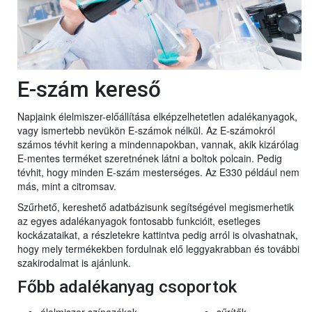
E-szám kereső
Napjaink élelmiszer-előállítása elképzelhetetlen adalékanyagok,
vagy ismertebb nevükön E-számok nélkül. Az E-számokról
számos tévhit kering a mindennapokban, vannak, akik kizárólag
E-mentes terméket szeretnének látni a boltok polcain. Pedig
tévhit, hogy minden E-szám mesterséges. Az E330 például nem
más, mint a citromsav.
Szűrhető, kereshető adatbázisunk segítségével megismerhetik
az egyes adalékanyagok fontosabb funkcióit, esetleges
kockázataikat, a részletekre kattintva pedig arról is olvashatnak,
hogy mely termékekben fordulnak elő leggyakrabban és további
szakirodalmat is ajánlunk.
Főbb adalékanyag csoportok