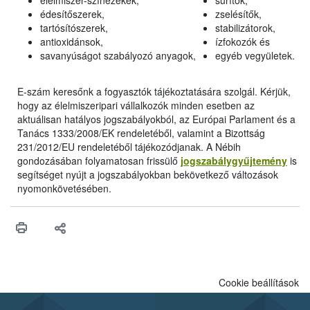
élelmiszer-színezékek,
sűrítők,
édesítőszerek,
zselésítők,
tartósítószerek,
stabilizátorok,
antioxidánsok,
ízfokozók és
savanyúságot szabályozó anyagok,
egyéb vegyületek.
E-szám keresőnk a fogyasztók tájékoztatására szolgál. Kérjük,
hogy az élelmiszeripari vállalkozók minden esetben az
aktuálisan hatályos jogszabályokból, az Európai Parlament és a
Tanács 1333/2008/EK rendeletéből, valamint a Bizottság
231/2012/EU rendeletéből tájékozódjanak. A Nébih
gondozásában folyamatosan frissülő
jogszabálygyűjtemény
is
segítséget nyújt a jogszabályokban bekövetkező változások
nyomonkövetésében.
Cookie beállítások