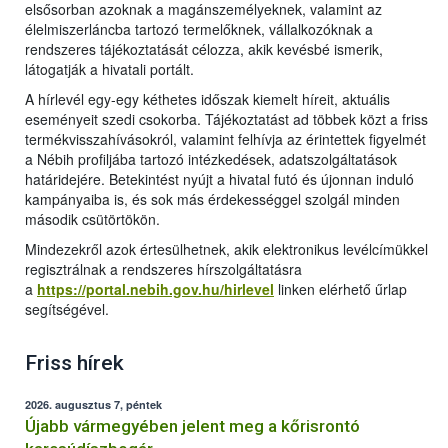
elsősorban azoknak a magánszemélyeknek, valamint az
élelmiszerláncba tartozó termelőknek, vállalkozóknak a
rendszeres tájékoztatását célozza, akik kevésbé ismerik,
látogatják a hivatali portált.
A hírlevél egy-egy kéthetes időszak kiemelt híreit, aktuális
eseményeit szedi csokorba. Tájékoztatást ad többek közt a friss
termékvisszahívásokról, valamint felhívja az érintettek figyelmét
a Nébih profiljába tartozó intézkedések, adatszolgáltatások
határidejére. Betekintést nyújt a hivatal futó és újonnan induló
kampányaiba is, és sok más érdekességgel szolgál minden
második csütörtökön.
Mindezekről azok értesülhetnek, akik elektronikus levélcímükkel
regisztrálnak a rendszeres hírszolgáltatásra
a
https://portal.nebih.gov.hu/hirlevel
linken elérhető űrlap
segítségével.
Friss hírek
2026. augusztus 7, péntek
Újabb vármegyében jelent meg a kőrisrontó