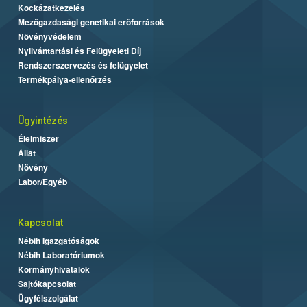
Kockázatkezelés
Mezőgazdasági genetikai erőforrások
Növényvédelem
Nyilvántartási és Felügyeleti Díj
Rendszerszervezés és felügyelet
Termékpálya-ellenőrzés
Ügyintézés
Élelmiszer
Állat
Növény
Labor/Egyéb
Kapcsolat
Nébih Igazgatóságok
Nébih Laboratóriumok
Kormányhivatalok
Sajtókapcsolat
Ügyfélszolgálat