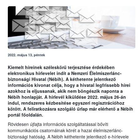
2022. május 13, péntek
Kiemelt híreinek széleskörű terjesztése érdekében
elektronikus hírlevelet indít a Nemzeti Élelmiszerlánc-
biztonsági Hivatal (Nébih). A kéthetente jelentkező
információs kivonat célja, hogy a hivatal legfrissebb hírei
azokhoz is eljussanak, akik nem böngészik naponta a
Nébih honlapját. A hírlevél kiküldése 2022. május 26-án
indul, rendszeres kézbesítése egyszeri regisztrációhoz
kötött. A feliratkozásra szolgáló űrlap már elérhető a Nébih
portál főoldalán.
Rövidesen újfajta információs szolgáltatással bővíti
kommunikációs csatornáinak körét a hazai élelmiszerlánc-
biztonsági hatóság. A Nébih kéthetente jelentkező e-hírlevele