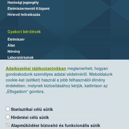
Hatósági jogsegély
Élelmiszermentő Központ
Hírlevél feliratkozás
Gyakori kérdések
Élelmiszer
Állat
Növény
Laboratóriumok
Labor/Egyéb
Adatkezelési tájékoztatónkban
megismerheti, hogyan
gondoskodunk személyes adatai védelméről. Weboldalunk
cookie-kat (sütiket) használ a jobb felhasználói élmény
érdekében, melynek biztosításához kérjük, kattintson az
„Elfogadom” gombra.
Statisztikai célú sütik
Nemzeti Élelmiszerlánc-biztonsági Hivatal
Hirdetési célú sütik
Cím: 1024 Budapest, Keleti Károly utca. 24.
Alapműködést biztosító és funkcionális sütik
Levelezési cím: 1525 Budapest. Pf. 30.