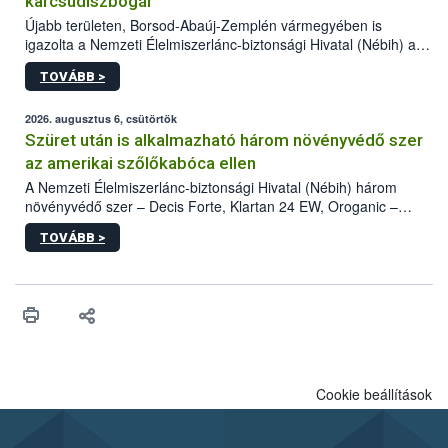
karcsúdíszbogár
Újabb területen, Borsod-Abaúj-Zemplén vármegyében is
igazolta a Nemzeti Élelmiszerlánc-biztonsági Hivatal (Nébih) a
kőrisrontó karcsúdíszbogár (Agrilus planipennis) jelenlétét. A
TOVÁBB >
kártevőt nem csak színcsapdában találták meg, de már fertőzött
fában is azonosították. A növényvédelmi szakemberek folytatják
az intenzív felderítést, emellett az intézkedéseket a szlovák
2026. augusztus 6, csütörtök
hatósággal is összehangolják a terjedés megállítása érdekében.
Szüret után is alkalmazható három növényvédő szer
az amerikai szőlőkabóca ellen
A Nemzeti Élelmiszerlánc-biztonsági Hivatal (Nébih) három
növényvédő szer – Decis Forte, Klartan 24 EW, Oroganic –
engedélyokiratát módosította, így azok a szüretet követően,
TOVÁBB >
egészen a vesszőérettség (BBCH 91) stádiumáig
felhasználhatóak a szőlőben. A kiterjesztések célja, hogy a korai
érésű szőlőkben is legyen lehetőség a károsító elleni további
védekezésre. Az Oroganic készítmény kis kiszerelésben kiskerti
felhasználók számára is elérhető és ökológiai termesztésben is
engedélyezett.
Cookie beállítások