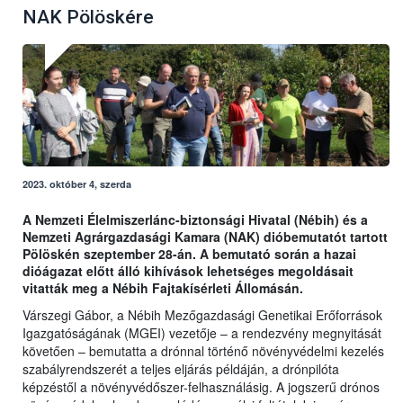
NAK Pölöskére
2023. október 4, szerda
A Nemzeti Élelmiszerlánc-biztonsági Hivatal (Nébih) és a
Nemzeti Agrárgazdasági Kamara (NAK) dióbemutatót tartott
Pölöskén szeptember 28-án. A bemutató során a hazai
dióágazat előtt álló kihívások lehetséges megoldásait
vitatták meg a Nébih Fajtakísérleti Állomásán.
Várszegi Gábor, a Nébih Mezőgazdasági Genetikai Erőforrások
Igazgatóságának (MGEI) vezetője – a rendezvény megnyitását
követően – bemutatta a drónnal történő növényvédelmi kezelés
szabályrendszerét a teljes eljárás példáján, a drónpilóta
képzéstől a növényvédőszer-felhasználásig. A jogszerű drónos