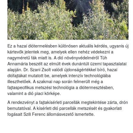
Ez a hazai diótermelésben különösen aktuális kérdés, ugyanis új
kártevők jelentek meg, amelyek ellen nehéz védekezni a
nagyméretű fák miatt is. A dió növényvédelméről Tüh
Annamária beszélt az elmúlt évek dunántúli üzemi tapasztalatai
alapján. Dr. Szani Zsolt valódi újdonságértékkel bíró, hazai
diófajtákat mutatott be, amelyek intenzív technológiába
illeszthetőek. A szakmai nap során felmerült még a
fajtaspecifikus metszési technológia a diótermesztésben,
valamint a dió piaci körképe.
A rendezvényt a fajtakísérleti parcellák megtekintése zárta, drón
bemutatóval. A kísérleti dió parcellák metszését és gyakorlati
fogásait Szili Ferenc állomásvezető ismertette.