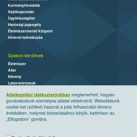
Kormányhivatalok
Sajtókapcsolat
Ügyfélszolgálat
Hatósági jogsegély
Élelmiszermentő Központ
Hírlevél feliratkozás
Gyakori kérdések
Élelmiszer
Állat
Növény
Laboratóriumok
Labor/Egyéb
Adatkezelési tájékoztatónkban
megismerheti, hogyan
gondoskodunk személyes adatai védelméről. Weboldalunk
cookie-kat (sütiket) használ a jobb felhasználói élmény
érdekében, melynek biztosításához kérjük, kattintson az
„Elfogadom” gombra.