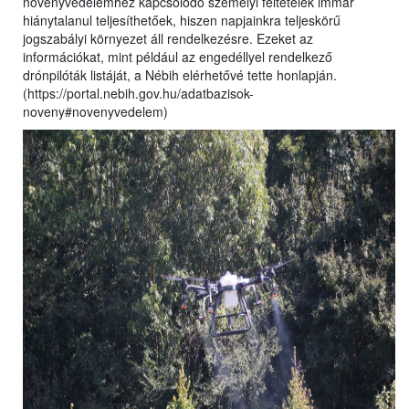
növényvédelemhez kapcsolódó személyi feltételek immár
hiánytalanul teljesíthetőek, hiszen napjainkra teljeskörű
jogszabályi környezet áll rendelkezésre. Ezeket az
információkat, mint például az engedéllyel rendelkező
drónpilóták listáját, a Nébih elérhetővé tette honlapján.
(https://portal.nebih.gov.hu/adatbazisok-
noveny#novenyvedelem)