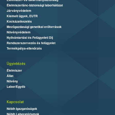
Élelmiszerlánc-biztonsági laborhálózat
Járványvédelem
Kiemelt ügyek, EUTR
Kockázatkezelés
Mezőgazdasági genetikai erőforrások
Növényvédelem
Nyilvántartási és Felügyeleti Díj
Rendszerszervezés és felügyelet
Termékpálya-ellenőrzés
Ügyintézés
Élelmiszer
Állat
Növény
Labor/Egyéb
Kapcsolat
Nébih Igazgatóságok
Nébih Laboratóriumok