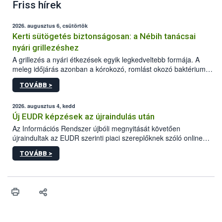
Friss hírek
2026. augusztus 6, csütörtök
Kerti sütögetés biztonságosan: a Nébih tanácsai
nyári grillezéshez
A grillezés a nyári étkezések egyik legkedveltebb formája. A
meleg időjárás azonban a kórokozó, romlást okozó baktériumok
gyorsabb szaporodásának is kedvez. A szabadtéri sütögetés
TOVÁBB >
ezért nem csupán a megfelelő sütési technikáról szól: legalább
ilyen fontos az alapanyagok biztonságos kezelése, az alapvető
higiéniai szabályok betartása, a megfelelő hőkezelés, valamint a
2026. augusztus 4, kedd
maradékok szakszerű tárolása. A Nemzeti Élelmiszerlánc-
Új EUDR képzések az újraindulás után
biztonsági Hivatal (Nébih) Oktatási Programja összegyűjtötte a
Az Információs Rendszer újbóli megnyitását követően
biztonságos grillezés legfontosabb tudnivalóit.
újraindultak az EUDR szerinti piaci szereplőknek szóló online
képzések.
TOVÁBB >