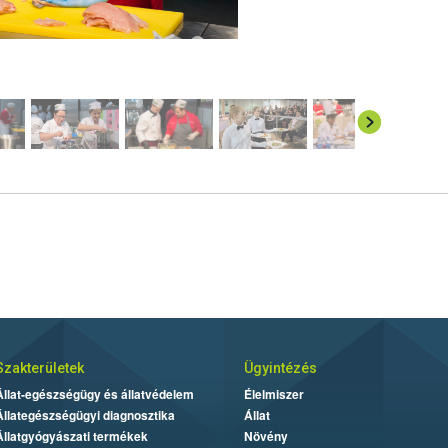
Szakterületek
Ügyintézés
Állat-egészségügy és állatvédelem
Élelmiszer
Állategészségügyi diagnosztika
Állat
Állatgyógyászati termékek
Növény