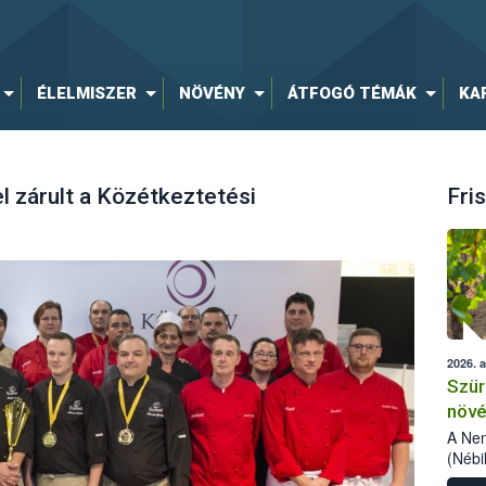
ÉLELMISZER
NÖVÉNY
ÁTFOGÓ TÉMÁK
KA
 zárult a Közétkeztetési
Fris
2026. 
Szür
növé
szől
A Nem
(Nébi
Klart