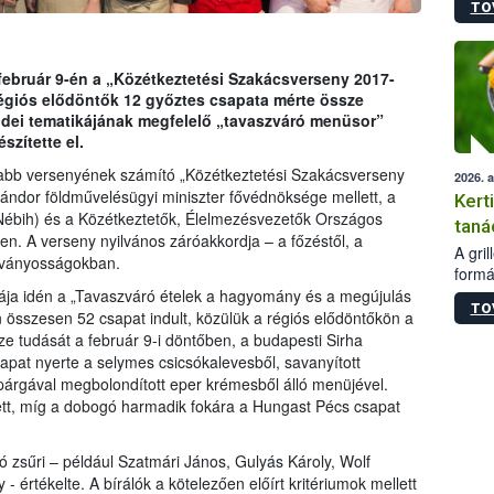
TO
módos
egész
felha
célja
 február 9-én a „Közétkeztetési Szakácsverseny 2017-
lehet
égiós elődöntők 12 győztes csapata mérte össze
Az Or
 idei tematikájának megfelelő „tavaszváró menüsor”
felha
szítette el.
terme
sabb versenyének számító „Közétkeztetési Szakácsverseny
2026. 
ándor földművelésügyi miniszter fővédnöksége mellett, a
Kert
(Nébih) és a Közétkeztetők, Élelmezésvezetők Országos
taná
 A verseny nyilvános záróakkordja – a főzéstől, a
A gri
látványosságokban.
formá
romlá
mája idén a „Tavaszváró ételek a hagyomány és a megújulás
TO
szapo
 összesen 52 csapat indult, közülük a régiós elődöntőkön a
sütög
e tudását a február 9-i döntőben, a budapesti Sirha
techni
sapat nyerte a selymes csicsókalevesből, savanyított
alapa
spárgával megbolondított eper krémesből álló menüjével.
higié
tt, míg a dobogó harmadik fokára a Hungast Pécs csapat
hőkez
tárol
ló zsűri – például Szatmári János, Gulyás Károly, Wolf
Hivat
a biz
értékelte. A bírálók a kötelezően előírt kritériumok mellett