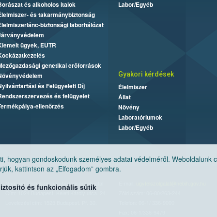
Borászat és alkoholos italok
Labor/Egyéb
Élelmiszer- és takarmánybiztonság
Élelmiszerlánc-biztonsági laborhálózat
Járványvédelem
Kiemelt ügyek, EUTR
Kockázatkezelés
Mezőgazdasági genetikai erőforrások
Gyakori kérdések
Növényvédelem
Nyilvántartási és Felügyeleti Díj
Élelmiszer
Rendszerszervezés és felügyelet
Állat
Termékpálya-ellenőrzés
Növény
Laboratóriumok
Labor/Egyéb
, hogyan gondoskodunk személyes adatai védelméről. Weboldalunk cook
jük, kattintson az „Elfogadom” gombra.
Nemzeti Élelmiszerlánc-biztonsági Hivatal
E-mail:
ugyfelszolgalat@nebih.gov.hu
tosító és funkcionális sütik
Cím: 1024 Budapest, Keleti Károly utca. 24.
Zöld szám: 06-80/263-244
Levelezési cím: 1525 Budapest. Pf. 30.
Telefon: 06-1/ 336-9000
Fax: 06-1/336-9479