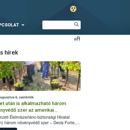
PCSOLAT
s hírek
augusztus 6, csütörtök
et után is alkalmazható három
nyvédő szer az amerikai
őkabóca ellen
zeti Élelmiszerlánc-biztonsági Hivatal
h) három növényvédő szer – Decis Forte,
an 24 EW, Oroganic – engedélyokiratát