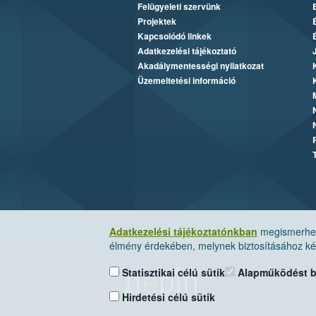
Felügyeleti szervünk
Projektek
Kapcsolódó linkek
Adatkezelési tájékoztató
Akadálymentességi nyilatkozat
Üzemeltetési információ
Adatkezelési tájékoztatónkban
megismerheti
élmény érdekében, melynek biztosításához kér
Statisztikai célú sütik
Alapműködést biz
Hirdetési célú sütik