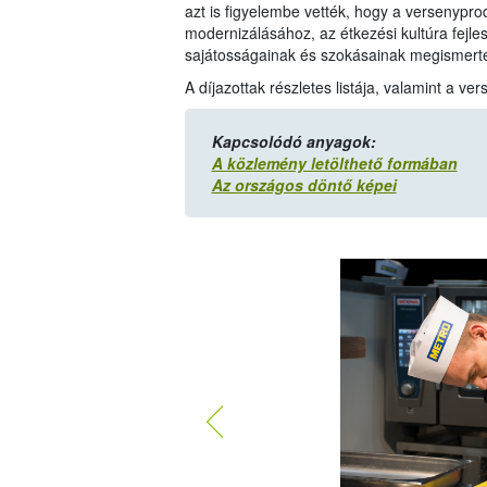
azt is figyelembe vették, hogy a versenypr
modernizálásához, az étkezési kultúra fejles
sajátosságainak és szokásainak megismert
A díjazottak részletes listája, valamint a v
Kapcsolódó anyagok:
A közlemény letölthető formában
Az országos döntő képei