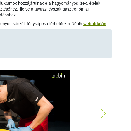
oduktumok hozzájárulnak-e a hagyományos ízek, ételek
ztéséhez, illetve a tavaszi évszak gasztronómiai
etéséhez.
ersenyen készült fényképek elérhetőek a Nébih
weboldalán
.