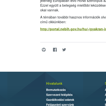
jelenleg Európában levő H5N8 szerotípus az
Ezzel együtt a betegség mielőbbi leküzdése
okai vannak.
A témában további hasznos információk olv
című cikkünkben:
http://portal.nebih.gov.hu/hu/-/gyakran-
Hivatalunk
Bemutatkozás
Szervezeti felépítés
Gazdálkodási adatok
Felügyeleti szervünk