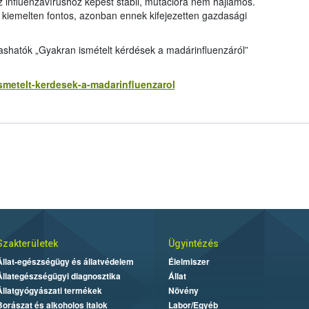
 influenzavírushoz képest stabil, mutációra nem hajlamos.
 kiemelten fontos, azonban ennek kifejezetten gazdasági
ashatók „Gyakran ismételt kérdések a madárinfluenzáról”
ismetelt-kerdesek-a-madarinfluenzarol
Szakterületek
Ügyintézés
Állat-egészségügy és állatvédelem
Élelmiszer
Állategészségügyi diagnosztika
Állat
Állatgyógyászati termékek
Növény
Borászat és alkoholos italok
Labor/Egyéb