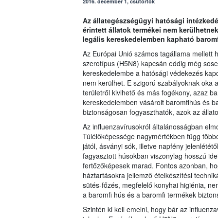
2016. december 1, csütörtök
Az állategészségügyi hatósági intézke
érintett állatok termékei nem kerülhet
legális kereskedelemben kapható baromfi
Az Európai Unió számos tagállama mellett h
szerotípus (H5N8) kapcsán eddig még sosem
kereskedelembe a hatósági védekezés kapcsá
nem kerülhet. E szigorú szabályoknak oka a 
területről kivihető és más fogékony, azaz b
kereskedelemben vásárolt baromfihús és bar
biztonságosan fogyaszthatók, azok az állato
Az influenzavírusokról általánosságban elm
Túlélőképessége nagymértékben függ többek 
jától, ásványi sók, illetve napfény jelenlété
fagyasztott húsokban viszonylag hosszú idei
fertőzőképesek marad. Fontos azonban, hogy
háztartásokra jellemző ételkészítési technik
sütés-főzés, megfelelő konyhai higiénia, ne
a baromfi hús és a baromfi termékek bizton
Szintén ki kell emelni, hogy bár az influenz