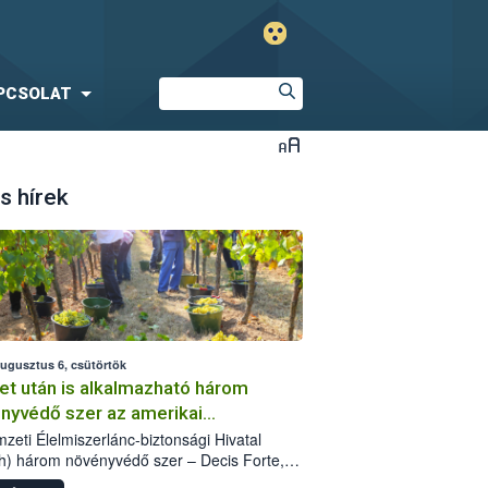
PCSOLAT
s hírek
augusztus 6, csütörtök
et után is alkalmazható három
nyvédő szer az amerikai
őkabóca ellen
zeti Élelmiszerlánc-biztonsági Hivatal
h) három növényvédő szer – Decis Forte,
an 24 EW, Oroganic – engedélyokiratát