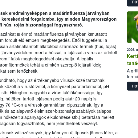
TO
módos
egész
dések eredményeképpen a madárinfluenza járványban
felha
nek kereskedelmi forgalomba, így minden Magyarországon
célja
 hús, tojás biztonsággal fogyasztható.
lehet
Az Or
azánkat is érintő madárinfluenza járványban kimutatott
felha
 fordult elő emberi megbetegedés. Ettől függetlenül a
terme
n ártalmatlanított állatokból származó termék (hús, tojás)
2026. 
járványvédelem, mert a hússal, a tojással a vírus az érintett
Kert
aromfi fajok megbetegedését okozhatja. A legális
taná
omfitermékek tehát a címkén szereplő lejárati ideig
A gri
kat sem fertőzhetik.
formá
ondható, hogy az érzékenyebb vírusok közé tartoznak.
romlá
között a vírustörzstől, a környezet páratartalmától, pH-
TO
szapo
től stb. Hidegben nagyobb a vírus túlélőképessége, így
sütög
g, hűtőben tartott tojásban pedig akár 20 napig is
techni
 70 °C-on a vírusok garantáltan elpusztulnak, így a
alapa
ák és az alapvető élelmiszer-biztonsági szabályok (alapos
higié
m hőkezelt alapanyagok elkülönítése stb.) betartása mellett
hőkez
tárol
ságosan fogyaszthatók, nem jelenthetnek veszélyt.
Hivat
avírusok változékonyak, így könnyen új típusok jönnek létre, a
a biz