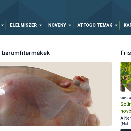
ÉLELMISZER
NÖVÉNY
ÁTFOGÓ TÉMÁK
KA
a baromfitermékek
Fris
2026. 
Szür
növé
szől
A Nem
(Nébi
Klart