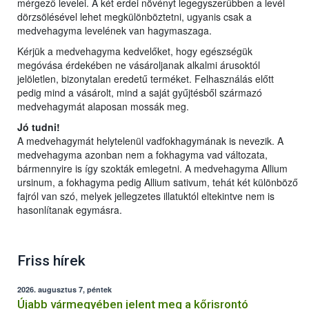
mérgező levelei. A két erdei növényt legegyszerűbben a levél
dörzsölésével lehet megkülönböztetni, ugyanis csak a
medvehagyma levelének van hagymaszaga.
Kérjük a medvehagyma kedvelőket, hogy egészségük
megóvása érdekében ne vásároljanak alkalmi árusoktól
jelöletlen, bizonytalan eredetű terméket. Felhasználás előtt
pedig mind a vásárolt, mind a saját gyűjtésből származó
medvehagymát alaposan mossák meg.
Jó tudni!
A medvehagymát helytelenül vadfokhagymának is nevezik. A
medvehagyma azonban nem a fokhagyma vad változata,
bármennyire is így szokták emlegetni. A medvehagyma Allium
ursinum, a fokhagyma pedig Allium sativum, tehát két különböző
fajról van szó, melyek jellegzetes illatuktól eltekintve nem is
hasonlítanak egymásra.
Friss hírek
2026. augusztus 7, péntek
Újabb vármegyében jelent meg a kőrisrontó