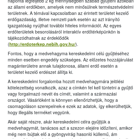
naponta legfeljebb 2 kg mennyiségben szabad gyűjteni azokban
az állami erdőkben, amelyek nem minősülnek természetvédelmi
területnek. A témával kapcsolatban az érintett területet kezelő
erdőgazdaság, illetve nemzeti park esetén az azt irányító
igazgatóság nyújthat további hiteles információt. Az egyes
erdőterületek besorolásáról interaktív erdőtérképünkön is
tájékozódhatnak az érdeklődők
(
http://erdoterkep.nebih.gov.hu/
).
Fontos, hogy a medvehagyma kereskedelmi célú gyűjtéséhez
minden esetben engedély szükséges. Az előzetes hozzájárulást
magánterületre annak tulajdonosa, állami erdő esetén a
területet kezelő erdészet állítja ki.
A kereskedelmi forgalomba hozott medvehagymára jelölési
kötelezettség vonatkozik, azaz a címkén fel kell tüntetni a gyűjtő
vagy forgalmazó nevét és címét, valamint a származási
országot. Vásárlóként is könnyen ellenőrizhetjük, hogy a
csomagoláson szerepelnek-e ezek az adatok, így elkerülhetjük,
hogy illegális terméket vegyünk.
Akár saját részre, akár kereskedelmi célra gyűjtjük a
medvehagymát, tanácsos azt a szezon elejére időzíteni, amikor
még nem bújtak elő a gyöngyvirág hasonló küllemű, ám