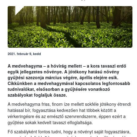
2021. február 9, kedd
A medvehagyma – a hóvirág mellett – a kora tavaszi erdő
egyik jellegzetes növénye. A jótékony hatású növény
gyűjtési szezonja március végére, április elejére esik.
Cikkünkben a medvehagymával kapcsolatos legfontosabb
tudnivalókat, elsősorban a gyűjtésére vonatkozó
szabályokat foglaljuk össze.
A medvehagyma friss, finom íze mellett sokféle jótékony étrendi
hatással bír, fogyasztása kedvezően hat többek között a
vérkeringésre és az emésztő szervrendszerre, éppen ezért a
gyűjtése sokak kedvelt tavaszi elfoglaltsága.
Fő szabályként fontos tudni, hogy a növényt saját fogyasztásra,