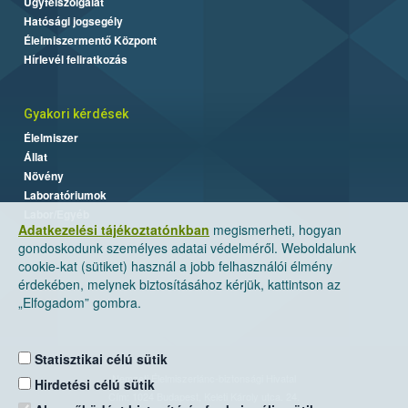
Ügyfélszolgálat
Hatósági jogsegély
Élelmiszermentő Központ
Hírlevél feliratkozás
Gyakori kérdések
Élelmiszer
Állat
Növény
Laboratóriumok
Labor/Egyéb
Adatkezelési tájékoztatónkban
megismerheti, hogyan
gondoskodunk személyes adatai védelméről. Weboldalunk
cookie-kat (sütiket) használ a jobb felhasználói élmény
érdekében, melynek biztosításához kérjük, kattintson az
„Elfogadom” gombra.
Statisztikai célú sütik
Nemzeti Élelmiszerlánc-biztonsági Hivatal
Hirdetési célú sütik
Cím: 1024 Budapest, Keleti Károly utca. 24.