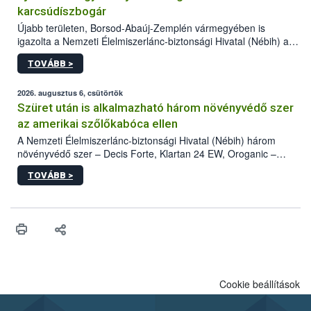
karcsúdíszbogár
Újabb területen, Borsod-Abaúj-Zemplén vármegyében is
igazolta a Nemzeti Élelmiszerlánc-biztonsági Hivatal (Nébih) a
kőrisrontó karcsúdíszbogár (Agrilus planipennis) jelenlétét. A
TOVÁBB >
kártevőt nem csak színcsapdában találták meg, de már fertőzött
fában is azonosították. A növényvédelmi szakemberek folytatják
az intenzív felderítést, emellett az intézkedéseket a szlovák
2026. augusztus 6, csütörtök
hatósággal is összehangolják a terjedés megállítása érdekében.
Szüret után is alkalmazható három növényvédő szer
az amerikai szőlőkabóca ellen
A Nemzeti Élelmiszerlánc-biztonsági Hivatal (Nébih) három
növényvédő szer – Decis Forte, Klartan 24 EW, Oroganic –
engedélyokiratát módosította, így azok a szüretet követően,
TOVÁBB >
egészen a vesszőérettség (BBCH 91) stádiumáig
felhasználhatóak a szőlőben. A kiterjesztések célja, hogy a korai
érésű szőlőkben is legyen lehetőség a károsító elleni további
védekezésre. Az Oroganic készítmény kis kiszerelésben kiskerti
felhasználók számára is elérhető és ökológiai termesztésben is
engedélyezett.
Cookie beállítások