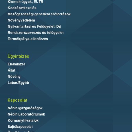
Kiemelt ügyek, EUTR
Kockázatkezelés
Mezőgazdasági genetikai erőforrások
Növényvédelem
Nyilvántartási és Felügyeleti Díj
Rendszerszervezés és felügyelet
Termékpálya-ellenőrzés
Ügyintézés
Élelmiszer
Állat
Növény
Labor/Egyéb
Kapcsolat
Nébih Igazgatóságok
Nébih Laboratóriumok
Kormányhivatalok
Sajtókapcsolat