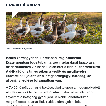
madárinfluenza
2023. március 7, kedd
Békés vármegyében lúdtelepen, míg Komárom-
Esztergomban fogságban tartott madaraknál igazolta a
madárinfluenza vírusának jelenlétét a Nébih laboratóriuma.
A dél-alföldi vármegyében a védő- és megfigyelési
körzeteket kijelölte az állategészségügyi hatóság, az
állomány leölése folyamatban van.
A 7.400 tömőludat tartó békéscsabai telepen a megemelkedett
elhullás és az idegrendszeri tünetek hívták fel az állattartó
figyelmét a betegség gyanújára. A Nébih laboratóriuma
megerősítette a vírus H5N1 altípusának jelenlétét.