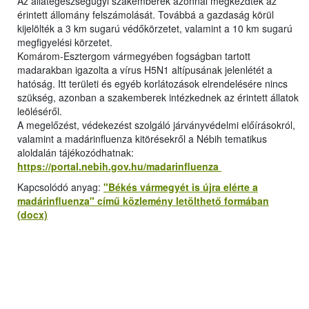
Az állategészségügyi szakemberek azonnal megkezdték az
érintett állomány felszámolását. Továbbá a gazdaság körül
kijelölték a 3 km sugarú védőkörzetet, valamint a 10 km sugarú
megfigyelési körzetet.
Komárom-Esztergom vármegyében fogságban tartott
madarakban igazolta a vírus H5N1 altípusának jelenlétét a
hatóság. Itt területi és egyéb korlátozások elrendelésére nincs
szükség, azonban a szakemberek intézkednek az érintett állatok
leöléséről.
A megelőzést, védekezést szolgáló járványvédelmi előírásokról,
valamint a madárinfluenza kitörésekről a Nébih tematikus
aloldalán tájékozódhatnak:
https://portal.nebih.gov.hu/madarinfluenza
Kapcsolódó anyag:
"Békés vármegyét is újra elérte a
madárinfluenza" című közlemény letölthető formában
(docx)