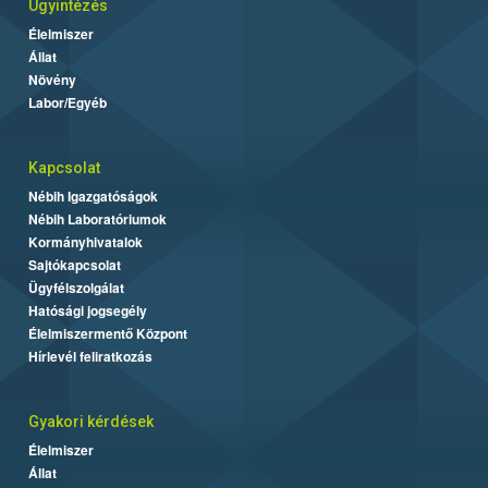
Ügyintézés
Élelmiszer
Állat
Növény
Labor/Egyéb
Kapcsolat
Nébih Igazgatóságok
Nébih Laboratóriumok
Kormányhivatalok
Sajtókapcsolat
Ügyfélszolgálat
Hatósági jogsegély
Élelmiszermentő Központ
Hírlevél feliratkozás
Gyakori kérdések
Élelmiszer
Állat