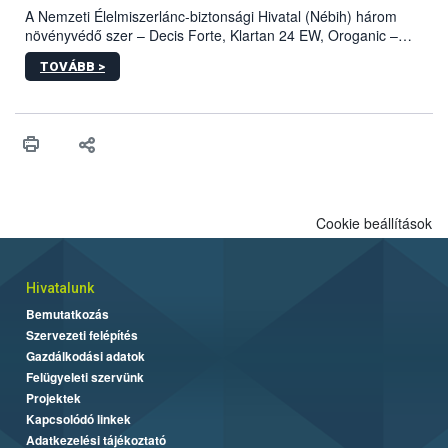
A Nemzeti Élelmiszerlánc-biztonsági Hivatal (Nébih) három
növényvédő szer – Decis Forte, Klartan 24 EW, Oroganic –
engedélyokiratát módosította, így azok a szüretet követően,
TOVÁBB >
egészen a vesszőérettség (BBCH 91) stádiumáig
felhasználhatóak a szőlőben. A kiterjesztések célja, hogy a korai
érésű szőlőkben is legyen lehetőség a károsító elleni további
védekezésre. Az Oroganic készítmény kis kiszerelésben kiskerti
felhasználók számára is elérhető és ökológiai termesztésben is
engedélyezett.
Cookie beállítások
Hivatalunk
Bemutatkozás
Szervezeti felépítés
Gazdálkodási adatok
Felügyeleti szervünk
Projektek
Kapcsolódó linkek
Adatkezelési tájékoztató