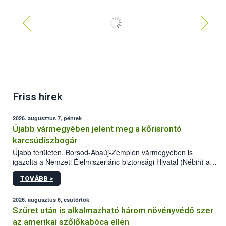
Friss hírek
2026. augusztus 7, péntek
Újabb vármegyében jelent meg a kőrisrontó
karcsúdíszbogár
Újabb területen, Borsod-Abaúj-Zemplén vármegyében is
igazolta a Nemzeti Élelmiszerlánc-biztonsági Hivatal (Nébih) a
kőrisrontó karcsúdíszbogár (Agrilus planipennis) jelenlétét. A
TOVÁBB >
kártevőt nem csak színcsapdában találták meg, de már fertőzött
fában is azonosították. A növényvédelmi szakemberek folytatják
az intenzív felderítést, emellett az intézkedéseket a szlovák
2026. augusztus 6, csütörtök
hatósággal is összehangolják a terjedés megállítása érdekében.
Szüret után is alkalmazható három növényvédő szer
az amerikai szőlőkabóca ellen