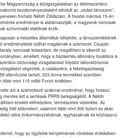
e be Magyarország a közigazgatásban az élelmiszerlánc
ormabontó kezdeményezésként elindult az „utolsó láncszem”,
yenesen hívható Nébih Zöldszám. A hivatal március 15-én
 felmérés eredményei is alátámasztják: a magyarok nemcsak
ak színvonalát stabilnak érzik.
csán a helyettes államtitkár kifejtette, a láncszemléletnek
zó eredménylistát tudhat magáénak a szervezet. Csupán
valy nemcsak lelassítani, de megállítani is sikerült az
állományban, amellett, hogy a házisertés-állomány továbbra is
zerlánc-biztonsági vizsgálatokat folytató laboratóriumai
 vizsgálatot végeztek, a csalásokra, a feketegazdaság
59 ellenőrzést tartott, 203 tonna termékkel szemben
 több mint 115 millió Forint értékben.
emelte azt a számottevő szakmai eredményt, hogy hosszú
g mentes lett a sertések PRRS betegségétől. A Nébih
állítani eredeti élőhelyükre, természetes vizeinkbe. Az
edig 596 köbmétert, valamint több mint 300 bútort és akác
zérdekű célra önkormányzatoknak, egyházaknak és közhasznú
t érdemel, hogy az ügyfelek kényelmének növelése érdekében