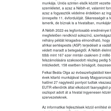
munkája. Uniós szinten elsők között vezett
szemléletet, a azaz a Nébih-et, valamint f
azaz a fogyasztók védelme érdekben az ing
ünnepelte 11. évfordulóját. Sikerességét a
ismerik, de bíznak is a hivatalban, munkáján
A Nébih 2022-es legfontosabb eredményei kap
megfelelően rendkívül sokszínű, szerteága
néhány példát kiragadva elmondható, hogy ta
afrikai sertéspestis (ASP) terjedését a vad
védett maradt a betegségtől. A Nébih élelmis
több mint 167 ezer mintán csaknem 2 millió
felszámolására szakosodott részleg pedig 5
intézkedett, 158 esetben bírságolt, összesen
Felkai Beáta Olga az évösszefoglalóból ki
évek kitartó munkájával tavaly Magyarorszá
halőrei 27 nagytestű pontyot tudtak visszasz
EUTR ellenőrök által elkobzott faanyagból p
oszlopot adott át a hivatal ingyenesen kö
szervezeteknek.
Az informatikai fejlesztések közül említés