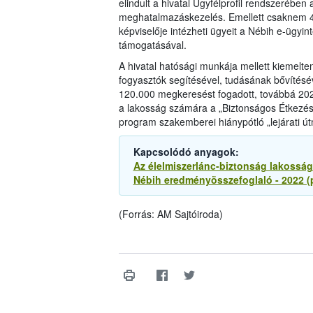
elindult a hivatal Ügyfélprofil rendszerében 
meghatalmazáskezelés. Emellett csaknem 4
képviselője intézheti ügyeit a Nébih e-ügyin
támogatásával.
A hivatal hatósági munkája mellett kiemelte
fogyasztók segítésével, tudásának bővítésév
120.000 megkeresést fogadott, továbbá 2022
a lakosság számára a „Biztonságos Étkezés 
program szakemberei hiánypótló „lejárati útm
Kapcsolódó anyagok:
Az élelmiszerlánc-biztonság lakossági
Nébih eredményösszefoglaló - 2022 (
(Forrás: AM Sajtóiroda)