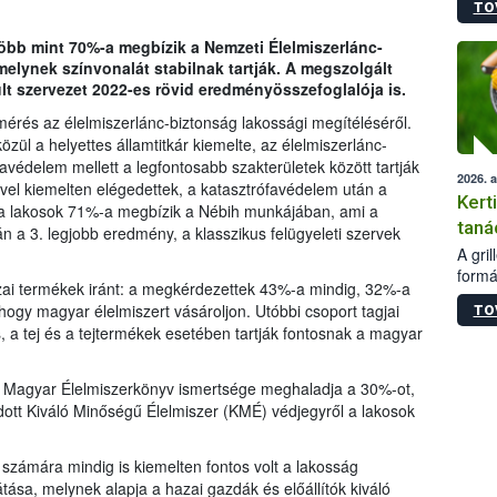
TO
módos
egész
több mint 70%-a megbízik a Nemzeti Élelmiszerlánc-
felha
elynek színvonalát stabilnak tartják. A megszolgált
célja
lt szervezet 2022-es rövid eredményösszefoglalója is.
lehet
Az Or
mérés az élelmiszerlánc-biztonság lakossági megítéléséről.
felha
zül a helyettes államtitkár kiemelte, az élelmiszerlánc-
terme
védelem mellett a legfontosabb szakterületek között tartják
2026. 
el kiemelten elégedettek, a katasztrófavédelem után a
Kert
t a lakosok 71%-a megbízik a Nébih munkájában, ami a
taná
 a 3. legjobb eredmény, a klasszikus felügyeleti szervek
A gri
formá
zai termékek iránt: a megkérdezettek 43%-a mindig, 32%-a
romlá
hogy magyar élelmiszert vásároljon. Utóbbi csoport tagjai
TO
szapo
 a tej és a tejtermékek esetében tartják fontosnak a magyar
sütög
techni
alapa
Magyar Élelmiszerkönyv ismertsége meghaladja a 30%-ot,
higié
ott Kiváló Minőségű Élelmiszer (KMÉ) védjegyről a lakosok
hőkez
tárol
Hivat
számára mindig is kiemelten fontos volt a lakosság
a biz
átása, melynek alapja a hazai gazdák és előállítók kiváló