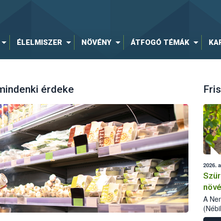
ÉLELMISZER
NÖVÉNY
ÁTFOGÓ TÉMÁK
KA
 mindenki érdeke
Fris
2026. 
Szür
növé
szől
A Nem
(Nébi
Klart