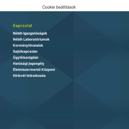
Cookie beállítások
Kapcsolat
Nébih Igazgatóságok
Nébih Laboratóriumok
Kormányhivatalok
Sajtókapcsolat
Ügyfélszolgálat
Hatósági jogsegély
Élelmiszermentő Központ
Hírlevél feliratkozás