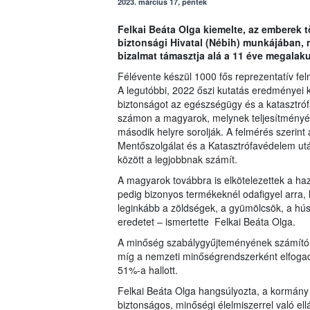
2023. március 17, péntek
Felkai Beáta Olga kiemelte, az emberek 
biztonsági Hivatal (Nébih) munkájában, m
bizalmat támasztja alá a 11 éve megalaku
Félévente készül 1000 fős reprezentatív fel
A legutóbbi, 2022 őszi kutatás eredményei kö
biztonságot az egészségügy és a katasztrófa
számon a magyarok, melynek teljesítményév
második helyre sorolják. A felmérés szerin
Mentőszolgálat és a Katasztrófavédelem után
között a legjobbnak számít.
A magyarok továbbra is elkötelezettek a ha
pedig bizonyos termékeknél odafigyel arra, 
leginkább a zöldségek, a gyümölcsök, a hús,
eredetet – ismertette Felkai Beáta Olga.
A minőség szabálygyűjteményének számító 
míg a nemzeti minőségrendszerként elfogad
51%-a hallott.
Felkai Beáta Olga hangsúlyozta, a kormány 
biztonságos, minőségi élelmiszerrel való ell