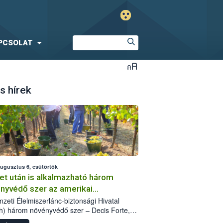
PCSOLAT
s hírek
augusztus 6, csütörtök
et után is alkalmazható három
nyvédő szer az amerikai
őkabóca ellen
zeti Élelmiszerlánc-biztonsági Hivatal
h) három növényvédő szer – Decis Forte,
an 24 EW, Oroganic – engedélyokiratát