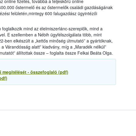
az online fizetés, továbbá a teljeskörű online
00.000 őstermelő és az őstermelők családi gazdáságának
tézési felületén,mintegy 600 falugazdász ügyintézői
n foglalkozik mind az élelmiszerlánc-szereplők, mind a
el. E szellemben a Nébih ügyfélszolgálata több, mint
-ben elkészült a „kettős minőség útmutató” a gyártóknak,
a Várandósság alatt” kiadvány, míg a „Maradék nélkül”
utatót” állítottak össze – foglalta össze Felkai Beáta Olga.
 megítélését - összefoglaló (pdf)
pdf)