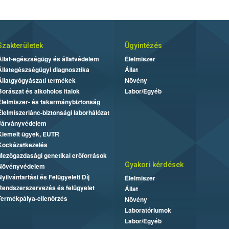
Szakterületek
Ügyintézés
Állat-egészségügy és állatvédelem
Élelmiszer
Állategészségügyi diagnosztika
Állat
Állatgyógyászati termékek
Növény
Borászat és alkoholos italok
Labor/Egyéb
Élelmiszer- és takarmánybiztonság
Élelmiszerlánc-biztonsági laborhálózat
Járványvédelem
Kiemelt ügyek, EUTR
Kockázatkezelés
Mezőgazdasági genetikai erőforrások
Gyakori kérdések
Növényvédelem
Nyilvántartási és Felügyeleti Díj
Élelmiszer
Rendszerszervezés és felügyelet
Állat
Termékpálya-ellenőrzés
Növény
Laboratóriumok
Labor/Egyéb