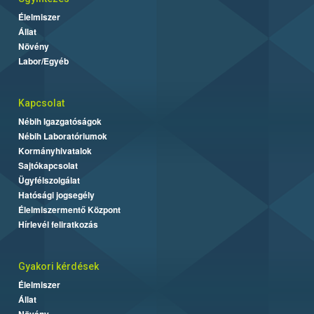
Élelmiszer
Állat
Növény
Labor/Egyéb
Kapcsolat
Nébih Igazgatóságok
Nébih Laboratóriumok
Kormányhivatalok
Sajtókapcsolat
Ügyfélszolgálat
Hatósági jogsegély
Élelmiszermentő Központ
Hírlevél feliratkozás
Gyakori kérdések
Élelmiszer
Állat
Növény