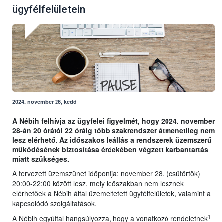
ügyfélfelületein
2024. november 26, kedd
A Nébih felhívja az ügyfelei figyelmét, hogy 2024. november
28-án 20 órától 22 óráig több szakrendszer átmenetileg nem
lesz elérhető. Az időszakos leállás a rendszerek üzemszerű
működésének biztosítása érdekében végzett karbantartás
miatt szükséges.
A tervezett üzemszünet időpontja: november 28. (csütörtök)
20:00-22:00 között lesz, mely időszakban nem lesznek
elérhetőek a Nébih által üzemeltetett ügyfélfelületek, valamint a
kapcsolódó szolgáltatások.
1
A Nébih egyúttal hangsúlyozza, hogy a vonatkozó rendeletnek