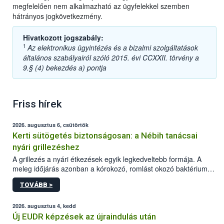
megfelelően nem alkalmazható az ügyfelekkel szemben
hátrányos jogkövetkezmény.
Hivatkozott jogszabály:
1
Az elektronikus ügyintézés és a bizalmi szolgáltatások
általános szabályairól szóló 2015. évi CCXXII. törvény a
9.§ (4) bekezdés a) pontja
Friss hírek
2026. augusztus 6, csütörtök
Kerti sütögetés biztonságosan: a Nébih tanácsai
nyári grillezéshez
A grillezés a nyári étkezések egyik legkedveltebb formája. A
meleg időjárás azonban a kórokozó, romlást okozó baktériumok
gyorsabb szaporodásának is kedvez. A szabadtéri sütögetés
TOVÁBB >
ezért nem csupán a megfelelő sütési technikáról szól: legalább
ilyen fontos az alapanyagok biztonságos kezelése, az alapvető
higiéniai szabályok betartása, a megfelelő hőkezelés, valamint a
2026. augusztus 4, kedd
maradékok szakszerű tárolása. A Nemzeti Élelmiszerlánc-
Új EUDR képzések az újraindulás után