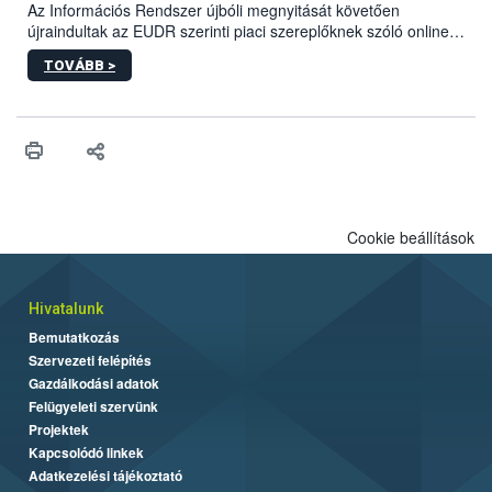
biztonsági Hivatal (Nébih) Oktatási Programja összegyűjtötte a
Az Információs Rendszer újbóli megnyitását követően
biztonságos grillezés legfontosabb tudnivalóit.
újraindultak az EUDR szerinti piaci szereplőknek szóló online
képzések.
TOVÁBB >
Cookie beállítások
Hivatalunk
Bemutatkozás
Szervezeti felépítés
Gazdálkodási adatok
Felügyeleti szervünk
Projektek
Kapcsolódó linkek
Adatkezelési tájékoztató