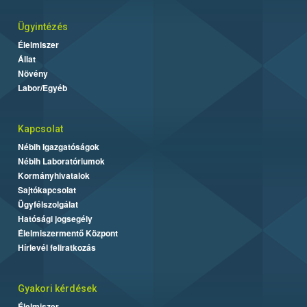
Ügyintézés
Élelmiszer
Állat
Növény
Labor/Egyéb
Kapcsolat
Nébih Igazgatóságok
Nébih Laboratóriumok
Kormányhivatalok
Sajtókapcsolat
Ügyfélszolgálat
Hatósági jogsegély
Élelmiszermentő Központ
Hírlevél feliratkozás
Gyakori kérdések
Élelmiszer