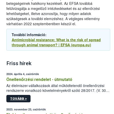
betegségeinek hatékony kezelését. Az EFSA továbbá
felülvizsgálja a megelőző intézkedéseket és az ellenőrzési
lehetőségeket, illetve azonosítja, hogy milyen adatok
szükségesek a további elemzéshez. A végleges vélemény
várhatóan 2022 szeptemberében készül el.
További információ:
Antimicrobial resistance: What is the risk of spread
through animal transport? | EFSA (europa.eu)
Friss hírek
2024. április 4, csütörtök
Önellenőrzési rendelet - útmutató
Az élelmiszer-vállalkozások által működtetendő önellenőrzési
rendszerre vonatkozó követelményekről szóló 28/2017. (V. 30.)
FM rendelet (a továbbiakban: rendelet) 2023 novemberi
TOVÁBB >
módosítása komoly változást jelent a közép- és
nagyvállalkozások önellenőrzési tevékenységében.
2023. november 23, csütörtök