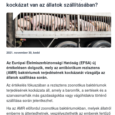
kockázat van az állatok szállításában?
2021. november 30, kedd
Az Európai Élelmiszerbiztonsági Hatóság (EFSA) új
értékelésen dolgozik, mely az antibiotikum rezisztens
(AMR) baktériumok terjedésének kockázatát vizsgálja az
állatok szállítása során.
Az értékelés fókuszában a rezisztens zoonotikus baktériumok
terjedésének kockázata áll, amely a baromfik, a sertések és a
szarvasmarhák más gazdaságokba vagy vágóhidakra történő
szállítása során jelentkezhet.
Ha az AMR előfordul zoonotikus baktériumokban, melyek állatról
emberre is átterjedhetnek, veszélyeztethetik az emberek fertőző