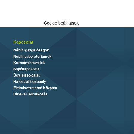
Cookie beállítások
Kapcsolat
Nébih Igazgatóságok
Nébih Laboratóriumok
Kormányhivatalok
Sajtókapcsolat
Ügyfélszolgálat
Hatósági jogsegély
Élelmiszermentő Központ
Hírlevél feliratkozás