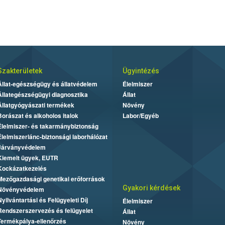
Szakterületek
Ügyintézés
Állat-egészségügy és állatvédelem
Élelmiszer
Állategészségügyi diagnosztika
Állat
Állatgyógyászati termékek
Növény
Borászat és alkoholos italok
Labor/Egyéb
Élelmiszer- és takarmánybiztonság
Élelmiszerlánc-biztonsági laborhálózat
Járványvédelem
Kiemelt ügyek, EUTR
Kockázatkezelés
Mezőgazdasági genetikai erőforrások
Gyakori kérdések
Növényvédelem
Nyilvántartási és Felügyeleti Díj
Élelmiszer
Rendszerszervezés és felügyelet
Állat
Termékpálya-ellenőrzés
Növény