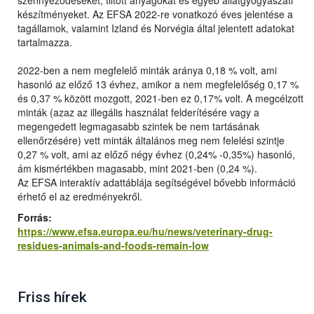
szennyeződéseket, tiltott anyagokat és egyéb állatgyógyászati
készítményeket. Az EFSA 2022-re vonatkozó éves jelentése a
tagállamok, valamint Izland és Norvégia által jelentett adatokat
tartalmazza.
2022-ben a nem megfelelő minták aránya 0,18 % volt, ami
hasonló az előző 13 évhez, amikor a nem megfelelőség 0,17 %
és 0,37 % között mozgott, 2021-ben ez 0,17% volt. A megcélzott
minták (azaz az illegális használat felderítésére vagy a
megengedett legmagasabb szintek be nem tartásának
ellenőrzésére) vett minták általános meg nem felelési szintje
0,27 % volt, ami az előző négy évhez (0,24% -0,35%) hasonló,
ám kismértékben magasabb, mint 2021-ben (0,24 %).
Az EFSA interaktív adattáblája segítségével bővebb információ
érhető el az eredményekről.
Forrás:
https://www.efsa.europa.eu/hu/news/veterinary-drug-
residues-animals-and-foods-remain-low
Friss hírek