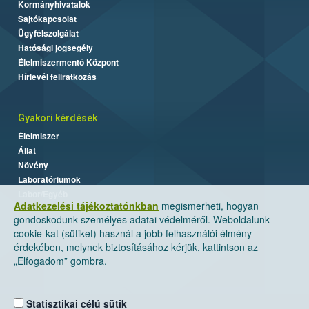
Kormányhivatalok
Sajtókapcsolat
Ügyfélszolgálat
Hatósági jogsegély
Élelmiszermentő Központ
Hírlevél feliratkozás
Gyakori kérdések
Élelmiszer
Állat
Növény
Laboratóriumok
Labor/Egyéb
Adatkezelési tájékoztatónkban
megismerheti, hogyan
gondoskodunk személyes adatai védelméről. Weboldalunk
cookie-kat (sütiket) használ a jobb felhasználói élmény
érdekében, melynek biztosításához kérjük, kattintson az
„Elfogadom” gombra.
Statisztikai célú sütik