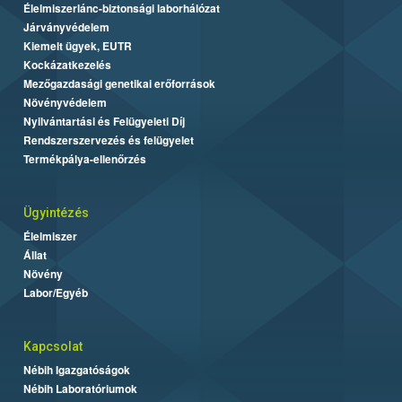
Élelmiszerlánc-biztonsági laborhálózat
Járványvédelem
Kiemelt ügyek, EUTR
Kockázatkezelés
Mezőgazdasági genetikai erőforrások
Növényvédelem
Nyilvántartási és Felügyeleti Díj
Rendszerszervezés és felügyelet
Termékpálya-ellenőrzés
Ügyintézés
Élelmiszer
Állat
Növény
Labor/Egyéb
Kapcsolat
Nébih Igazgatóságok
Nébih Laboratóriumok