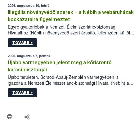
2026. augusztus 10, hétfő
Illegális növényvédő szerek – a Nébih a webáruházak
kockázataira figyelmeztet
Egyre gyakoribbak a Nemzeti Élelmiszerlánc-biztonsági
Hivatalhoz (Nébih) növényvédő szert árusító, jellemzően külföldi
honlapok kapcsán érkező bejelentések. Emellett az ilyen
TOVÁBB >
termékeket kínáló kéretlen online reklámok mennyisége is
számottevően megnövekedett az elmúlt időszakban. A Nébih
összegyűjtötte az illegális növényvédő szerek kapcsán
2026. augusztus 7, péntek
előforduló árulkodó jeleket, valamint a webáruházakból való
Újabb vármegyében jelent meg a kőrisrontó
vásárlás kockázatait.
karcsúdíszbogár
Újabb területen, Borsod-Abaúj-Zemplén vármegyében is
igazolta a Nemzeti Élelmiszerlánc-biztonsági Hivatal (Nébih) a
kőrisrontó karcsúdíszbogár (Agrilus planipennis) jelenlétét. A
TOVÁBB >
kártevőt nem csak színcsapdában találták meg, de már fertőzött
fában is azonosították. A növényvédelmi szakemberek folytatják
az intenzív felderítést, emellett az intézkedéseket a szlovák
hatósággal is összehangolják a terjedés megállítása érdekében.