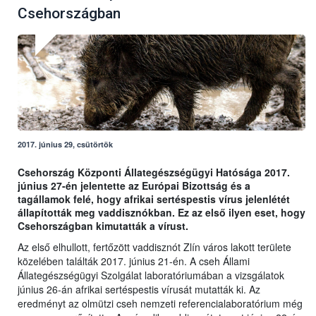
Csehországban
2017. június 29, csütörtök
Csehország Központi Állategészségügyi Hatósága 2017.
június 27-én jelentette az Európai Bizottság és a
tagállamok felé, hogy afrikai sertéspestis vírus jelenlétét
állapították meg vaddisznókban. Ez az első ilyen eset, hogy
Csehországban kimutatták a vírust.
Az első elhullott, fertőzött vaddisznót Zlín város lakott területe
közelében találták 2017. június 21-én. A cseh Állami
Állategészségügyi Szolgálat laboratóriumában a vizsgálatok
június 26-án afrikai sertéspestis vírusát mutatták ki. Az
eredményt az olmützi cseh nemzeti referencialaboratórium még