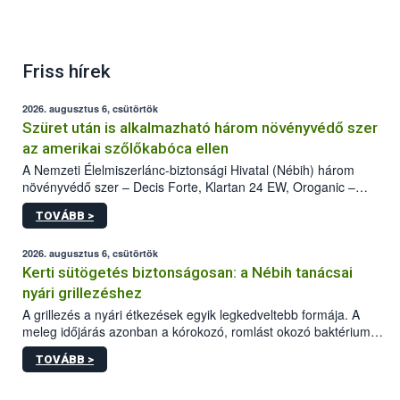
Friss hírek
2026. augusztus 6, csütörtök
Szüret után is alkalmazható három növényvédő szer
az amerikai szőlőkabóca ellen
A Nemzeti Élelmiszerlánc-biztonsági Hivatal (Nébih) három
növényvédő szer – Decis Forte, Klartan 24 EW, Oroganic –
engedélyokiratát módosította, így azok a szüretet követően,
TOVÁBB >
egészen a vesszőérettség (BBCH 91) stádiumáig
felhasználhatóak a szőlőben. A kiterjesztések célja, hogy a korai
érésű szőlőkben is legyen lehetőség a károsító elleni további
2026. augusztus 6, csütörtök
védekezésre. Az Oroganic készítmény kis kiszerelésben kiskerti
Kerti sütögetés biztonságosan: a Nébih tanácsai
felhasználók számára is elérhető és ökológiai termesztésben is
nyári grillezéshez
engedélyezett.
A grillezés a nyári étkezések egyik legkedveltebb formája. A
meleg időjárás azonban a kórokozó, romlást okozó baktériumok
gyorsabb szaporodásának is kedvez. A szabadtéri sütögetés
TOVÁBB >
ezért nem csupán a megfelelő sütési technikáról szól: legalább
ilyen fontos az alapanyagok biztonságos kezelése, az alapvető
higiéniai szabályok betartása, a megfelelő hőkezelés, valamint a