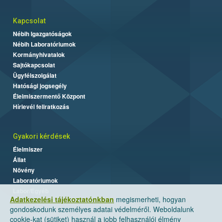
Kapcsolat
Nébih Igazgatóságok
Nébih Laboratóriumok
Kormányhivatalok
Sajtókapcsolat
Ügyfélszolgálat
Hatósági jogsegély
Élelmiszermentő Központ
Hírlevél feliratkozás
Gyakori kérdések
Élelmiszer
Állat
Növény
Laboratóriumok
Labor/Egyéb
Adatkezelési tájékoztatónkban
megismerheti, hogyan
gondoskodunk személyes adatai védelméről. Weboldalunk
cookie-kat (sütiket) használ a jobb felhasználói élmény