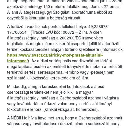
aznap megerősítette. A második vaddisznótetemet június 22-én,
az előzőtől mintegy 150 méterre találták meg. Június 27-én az
Állami Állategészségügyi Szolgálat laboratóriuma ebből az
egyedből is kimutatta a betegség vírusát.
A fertőzött vaddisznók pontos fellelési helye: 49,228973°
17,700554° (Traces LVU kód: 00072 – Zlín). A cseh
állategészségügyi hatóság a 2002/60/EC irányelvben
foglaltaknak megfelelően szakértői csoportot jelölt ki a fertőzött
terület kockázatbecslés alapján történő kijelölésére (információk:
https://www.svscr.cz/africky-mor-prasat-aktualni-
informace/
). Az afrikai sertéspestis vaddisznókban történt
megállapítása esetén az említett irányelv értelmében a fertőzött
területről sertés, sertéssperma, -embrió vagy -petesejt nem
szállítható ki közösségi kereskedelem céljára.
Mindaddig, amíg a kereskedelmi korlátozások alá eső
csehországi területeket nem jelölik ki, a magyar
állategészségügyi hatóság a Csehországból azonnali vágásra
vagy továbbtartásra érkező valamennyi sertésszállítmányt
fokozottan ellenőrzi (klinikai vizsgálat, hőmérőzés).
A NÉBIH felhívja figyelmet arra, hogy a Csehországból azonnali
vágásra vagy továbbtartásra érkező minden sertésszállítmány