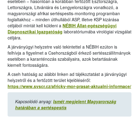
esetében – hasonlóan a korábban fertőzött Észtországra,
Lettországra, Litvániára és Lengyelországra vonatkozó, a
magyarországi afrikai sertéspestis-monitoring programban
foglaltakhoz – minden útihullából ASP, illetve KSP kizárása
céljából mintát kell küldeni a
NÉBIH Állat-egészségügyi
Diagnosztikai Igazgatóság
laboratóriumába virológiai vizsgálat
céljára.
A járványügyi helyzetre való tekintettel a NÉBIH ezúton is
felhívja a figyelmet a Csehországból érkező sertésszállítmányok
esetében a karanténozás szabályaira, azok betartásának
kiemelt fontosságára.
A cseh hatóság az alábbi linken ad tájékoztatást a járványügyi
helyzetről és a fertőzött terület kijelöléséről:
https://www.svscr.cz/africky-mor-prasat-aktualni-informace/
Kapcsolódó anyag:
Ismét megjelent Magyarország
határában a sertéspestis