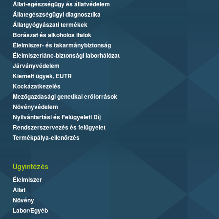
Állat-egészségügy és állatvédelem
Állategészségügyi diagnosztika
Állatgyógyászati termékek
Borászat és alkoholos italok
Élelmiszer- és takarmánybiztonság
Élelmiszerlánc-biztonsági laborhálózat
Járványvédelem
Kiemelt ügyek, EUTR
Kockázatkezelés
Mezőgazdasági genetikai erőforrások
Növényvédelem
Nyilvántartási és Felügyeleti Díj
Rendszerszervezés és felügyelet
Termékpálya-ellenőrzés
Ügyintézés
Élelmiszer
Állat
Növény
Labor/Egyéb