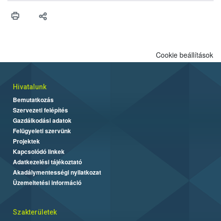
maradékok szakszerű tárolása. A Nemzeti Élelmiszerlánc-
biztonsági Hivatal (Nébih) Oktatási Programja összegyűjtötte a
biztonságos grillezés legfontosabb tudnivalóit.
Cookie beállítások
Hivatalunk
Bemutatkozás
Szervezeti felépítés
Gazdálkodási adatok
Felügyeleti szervünk
Projektek
Kapcsolódó linkek
Adatkezelési tájékoztató
Akadálymentességi nyilatkozat
Üzemeltetési információ
Szakterületek