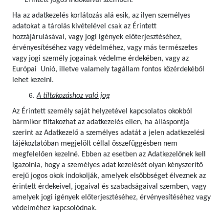
Érintett jogos indokaival szemben.
Ha az adatkezelés korlátozás alá esik, az ilyen személyes
adatokat a tárolás kivételével csak az Érintett
hozzájárulásával, vagy jogi igények előterjesztéséhez,
érvényesítéséhez vagy védelméhez, vagy más természetes
vagy jogi személy jogainak védelme érdekében, vagy az
Európai Unió, illetve valamely tagállam fontos közérdekéből
lehet kezelni.
A tiltakozáshoz való jog
Az Érintett személy saját helyzetével kapcsolatos okokból
bármikor tiltakozhat az adatkezelés ellen, ha álláspontja
szerint az Adatkezelő a személyes adatát a jelen adatkezelési
tájékoztatóban megjelölt céllal összefüggésben nem
megfelelően kezelné. Ebben az esetben az Adatkezelőnek kell
igazolnia, hogy a személyes adat kezelését olyan kényszerítő
erejű jogos okok indokolják, amelyek elsőbbséget élveznek az
érintett érdekeivel, jogaival és szabadságaival szemben, vagy
amelyek jogi igények előterjesztéséhez, érvényesítéséhez vagy
védelméhez kapcsolódnak.