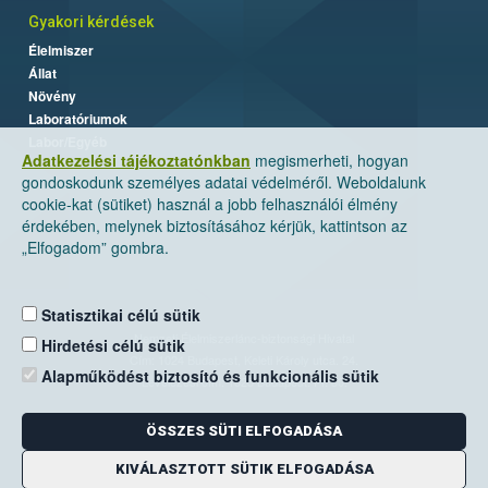
Gyakori kérdések
Élelmiszer
Állat
Növény
Laboratóriumok
Labor/Egyéb
Adatkezelési tájékoztatónkban
megismerheti, hogyan
gondoskodunk személyes adatai védelméről. Weboldalunk
cookie-kat (sütiket) használ a jobb felhasználói élmény
érdekében, melynek biztosításához kérjük, kattintson az
„Elfogadom” gombra.
Statisztikai célú sütik
Nemzeti Élelmiszerlánc-biztonsági Hivatal
Hirdetési célú sütik
Cím: 1024 Budapest, Keleti Károly utca. 24.
Alapműködést biztosító és funkcionális sütik
Levelezési cím: 1525 Budapest. Pf. 30.
ÖSSZES SÜTI ELFOGADÁSA
E-mail:
ugyfelszolgalat@nebih.gov.hu
Zöld szám: 06-80/263-244
KIVÁLASZTOTT SÜTIK ELFOGADÁSA
Telefon: 06-1/ 336-9000