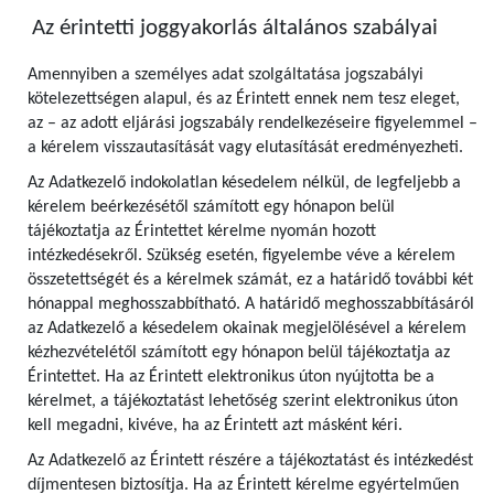
Az érintetti joggyakorlás általános szabályai
Amennyiben a személyes adat szolgáltatása jogszabályi
kötelezettségen alapul, és az Érintett ennek nem tesz eleget,
az – az adott eljárási jogszabály rendelkezéseire figyelemmel –
a kérelem visszautasítását vagy elutasítását eredményezheti.
Az Adatkezelő indokolatlan késedelem nélkül, de legfeljebb a
kérelem beérkezésétől számított egy hónapon belül
tájékoztatja az Érintettet kérelme nyomán hozott
intézkedésekről. Szükség esetén, figyelembe véve a kérelem
összetettségét és a kérelmek számát, ez a határidő további két
hónappal meghosszabbítható. A határidő meghosszabbításáról
az Adatkezelő a késedelem okainak megjelölésével a kérelem
kézhezvételétől számított egy hónapon belül tájékoztatja az
Érintettet. Ha az Érintett elektronikus úton nyújtotta be a
kérelmet, a tájékoztatást lehetőség szerint elektronikus úton
kell megadni, kivéve, ha az Érintett azt másként kéri.
Az Adatkezelő az Érintett részére a tájékoztatást és intézkedést
díjmentesen biztosítja. Ha az Érintett kérelme egyértelműen