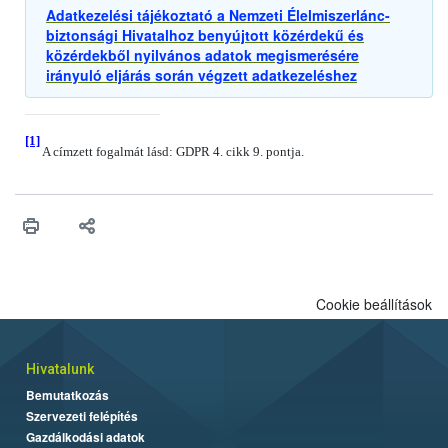
Adatkezelési tájékoztató a Nemzeti Élelmiszerlánc-
biztonsági Hivatalhoz benyújtott közérdekű és
közérdekből nyilvános adatok megismerésére
irányuló eljárás során végzett adatkezeléshez
[1]
A címzett fogalmát lásd: GDPR 4. cikk 9. pontja.
Cookie beállítások
Hivatalunk
Bemutatkozás
Szervezeti felépítés
Gazdálkodási adatok