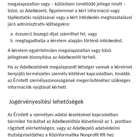
megalapozatlan vagy – különösen ismétlődő jellege miatt –
túlzó, az Adatkezelő, figyelemmel a kért információ vagy
tájékoztatás nyújtásával vagy a kért intézkedés meghozatalával
járó adminisztratív költségekre:
észszerű összegű díjat számíthat fel, vagy
megtagadhatja a kérelem alapján történő intézkedést.
A kérelem egyértelműen megalapozatlan vagy túlzó
jellegének bizonyítása az Adatkezelőt terheli.
Ha az Adatkezelőnek megalapozott kétségei vannak a kérelmet
benyújtó természetes személy kilétével kapcsolatban, további,
az Érintett személyazonosságának megerősítéséhez szükséges
információk nyújtását kérheti.
Jogérvényesítési lehetőségek
Az Érintett a személyes adatai kezelésével kapcsolatban
bármikor fordulhat az Adatkezelőhöz közvetlenül az 1. pontban
rögzített elérhetőségen, vagy az Adatkezelő adatvédelmi
tisztségviselőjéhez a Közinformatika Nonprofit Kft-hez