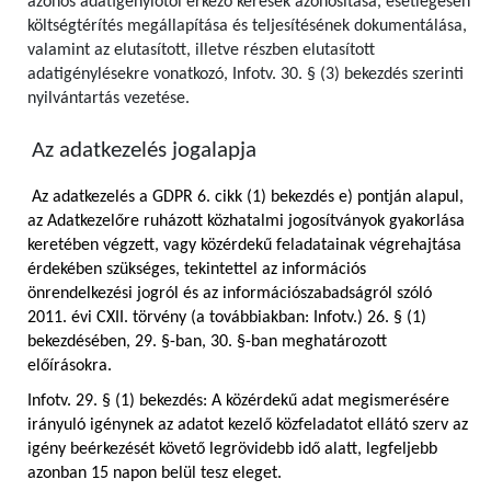
azonos adatigénylőtől érkező kérések azonosítása, esetlegesen
költségtérítés megállapítása és teljesítésének dokumentálása,
valamint az elutasított, illetve részben elutasított
adatigénylésekre vonatkozó, Infotv. 30. § (3) bekezdés szerinti
nyilvántartás vezetése.
Az adatkezelés jogalapja
Az adatkezelés a GDPR 6. cikk (1) bekezdés e) pontján alapul,
az Adatkezelőre ruházott közhatalmi jogosítványok gyakorlása
keretében végzett, vagy közérdekű feladatainak végrehajtása
érdekében szükséges, tekintettel az információs
önrendelkezési jogról és az információszabadságról szóló
2011. évi CXII. törvény (a továbbiakban: Infotv.) 26. § (1)
bekezdésében, 29. §-ban, 30. §-ban meghatározott
előírásokra.
Infotv. 29. § (1) bekezdés: A közérdekű adat megismerésére
irányuló igénynek az adatot kezelő közfeladatot ellátó szerv az
igény beérkezését követő legrövidebb idő alatt, legfeljebb
azonban 15 napon belül tesz eleget.