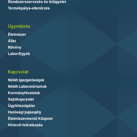
Rendszerszervezés és felügyelet
Termékpálya-ellenőrzés
Ügyintézés
Élelmiszer
Állat
Növény
Labor/Egyéb
Kapcsolat
Nébih Igazgatóságok
Nébih Laboratóriumok
Kormányhivatalok
Sajtókapcsolat
Ügyfélszolgálat
Hatósági jogsegély
Élelmiszermentő Központ
Hírlevél feliratkozás