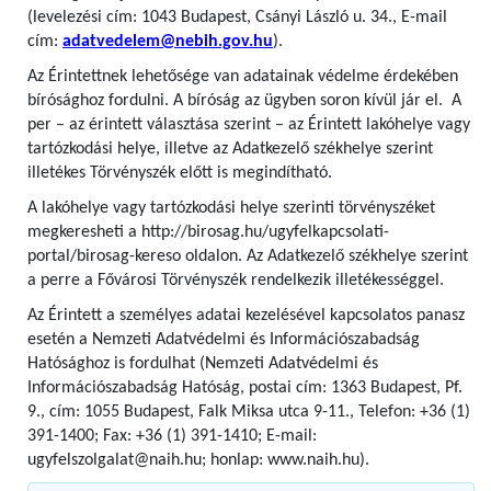
(levelezési cím: 1043 Budapest, Csányi László u. 34., E-mail
cím:
adatvedelem@nebih.gov.hu
).
Az Érintettnek lehetősége van adatainak védelme érdekében
bírósághoz fordulni. A bíróság az ügyben soron kívül jár el. A
per – az érintett választása szerint – az Érintett lakóhelye vagy
tartózkodási helye, illetve az Adatkezelő székhelye szerint
illetékes Törvényszék előtt is megindítható.
A lakóhelye vagy tartózkodási helye szerinti törvényszéket
megkeresheti a http://birosag.hu/ugyfelkapcsolati-
portal/birosag-kereso oldalon. Az Adatkezelő székhelye szerint
a perre a Fővárosi Törvényszék rendelkezik illetékességgel.
Az Érintett a személyes adatai kezelésével kapcsolatos panasz
esetén a Nemzeti Adatvédelmi és Információszabadság
Hatósághoz is fordulhat (Nemzeti Adatvédelmi és
Információszabadság Hatóság, postai cím: 1363 Budapest, Pf.
9., cím: 1055 Budapest, Falk Miksa utca 9-11., Telefon: +36 (1)
391-1400; Fax: +36 (1) 391-1410; E-mail:
ugyfelszolgalat@naih.hu; honlap: www.naih.hu).