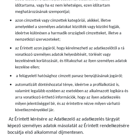
időtartama, vagy ha ez nem lehetséges, ezen időtartam
meghatározásának szempontjai;
azon címzettek vagy címzettek kategóriái, akikkel, illetve
amelyekkel a személyes adatokat közölték vagy közölni fogják,
ideértve különösen a harmadik országbeli címzetteket, illetve a
nemzetközi szervezeteket;
az Érintett azon jogáról, hogy kérelmezheti az adatkezelőtől a rá
vonatkozó személyes adatok helyesbítését, törlését vagy
kezelésének korlátozását, és tiltakozhat az ilyen személyes adatok
kezelése ellen;
a felügyeleti hatósághoz címzett panasz benyújtásának jogáról;
automatizált döntéshozatal ténye, ideértve a profilalkotást is,
valamint legalább ezekben az esetekben az alkalmazott logikára és
arra vonatkozó érthető információk, hogy az ilyen adatkezelés
milyen jelentőséggel bír, és az érintettre nézve milyen várható
következményekkel jár.
Az Érintett kérésére az Adatkezelő az adatkezelés tárgyát
képező személyes adatok másolatát az Érintett rendelkezésére
bocsátja első alkalommal díjmentesen.