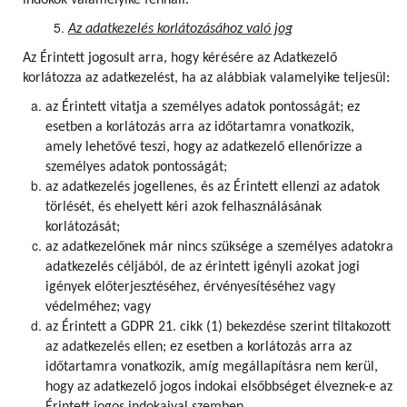
indokok valamelyike fennáll.
Az adatkezelés korlátozásához való jog
Az Érintett jogosult arra, hogy kérésére az Adatkezelő
korlátozza az adatkezelést, ha az alábbiak valamelyike teljesül:
az Érintett vitatja a személyes adatok pontosságát; ez
esetben a korlátozás arra az időtartamra vonatkozik,
amely lehetővé teszi, hogy az adatkezelő ellenőrizze a
személyes adatok pontosságát;
az adatkezelés jogellenes, és az Érintett ellenzi az adatok
törlését, és ehelyett kéri azok felhasználásának
korlátozását;
az adatkezelőnek már nincs szüksége a személyes adatokra
adatkezelés céljából, de az érintett igényli azokat jogi
igények előterjesztéséhez, érvényesítéséhez vagy
védelméhez; vagy
az Érintett a GDPR 21. cikk (1) bekezdése szerint tiltakozott
az adatkezelés ellen; ez esetben a korlátozás arra az
időtartamra vonatkozik, amíg megállapításra nem kerül,
hogy az adatkezelő jogos indokai elsőbbséget élveznek-e az