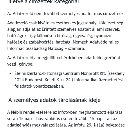
illetve a címzettek kategóriái
Az Adatkezelő nem továbbít személyes adatot más címzettnek.
Adatkezelő csak kivételes esetben és jogszabályi kötelezettség
alapján adja át az Érintett személyes adatait állami szervek,
hatóságok - így különösen bíróság, ügyészség, nyomozó
hatóság és szabálysértési hatóság, Nemzeti Adatvédelmi és
Információszabadság Hatóság – számára.
Az Adatkezelő a megjelölt cél érdekében adatfeldolgozóként
veszi igénybe:
Élelmiszerlánc-biztonsági Centrum Nonprofit Kft. (székhely:
1024 Budapest, Keleti K. u. 24.) informatikai üzemeltetési
feladatok vonatkozásában.
A személyes adatok tárolásának ideje
A Nébih rendelkezésére az Infotv-ben meghatározott eljárása
során 15 nap – hosszabbítás esetén további 15 nap – áll az
adatigénylés megválaszolására. Az Infotv. 29. § (1a) bekezdése