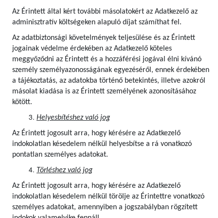
Az Érintett által kért további másolatokért az Adatkezelő az
adminisztratív költségeken alapuló díjat számíthat fel.
Az adatbiztonsági követelmények teljesülése és az Érintett
jogainak védelme érdekében az Adatkezelő köteles
meggyőződni az Érintett és a hozzáférési jogával élni kívánó
személy személyazonosságának egyezéséről, ennek érdekében
a tájékoztatás, az adatokba történő betekintés, illetve azokról
másolat kiadása is az Érintett személyének azonosításához
kötött.
Helyesbítéshez való jog
Az Érintett jogosult arra, hogy kérésére az Adatkezelő
indokolatlan késedelem nélkül helyesbítse a rá vonatkozó
pontatlan személyes adatokat.
Törléshez való jog
Az Érintett jogosult arra, hogy kérésére az Adatkezelő
indokolatlan késedelem nélkül törölje az Érintettre vonatkozó
személyes adatokat, amennyiben a jogszabályban rögzített