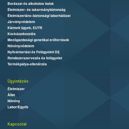
Borászat és alkoholos italok
Élelmiszer- és takarmánybiztonság
Élelmiszerlánc-biztonsági laborhálózat
Járványvédelem
Kiemelt ügyek, EUTR
Kockázatkezelés
Mezőgazdasági genetikai erőforrások
Növényvédelem
Nyilvántartási és Felügyeleti Díj
Rendszerszervezés és felügyelet
Termékpálya-ellenőrzés
Ügyintézés
Élelmiszer
Állat
Növény
Labor/Egyéb
Kapcsolat