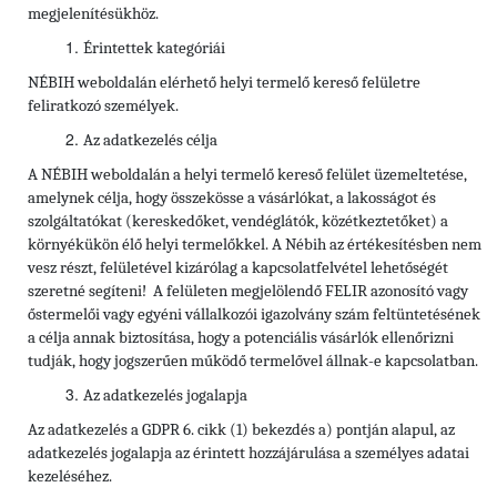
megjelenítésükhöz.
Érintettek kategóriái
NÉBIH weboldalán elérhető helyi termelő kereső felületre
feliratkozó személyek.
Az adatkezelés célja
A NÉBIH weboldalán a helyi termelő kereső felület üzemeltetése,
amelynek célja, hogy összekösse a vásárlókat, a lakosságot és
szolgáltatókat (kereskedőket, vendéglátók, közétkeztetőket) a
környékükön élő helyi termelőkkel. A Nébih az értékesítésben nem
vesz részt, felületével kizárólag a kapcsolatfelvétel lehetőségét
szeretné segíteni! A felületen megjelölendő FELIR azonosító vagy
őstermelői vagy egyéni vállalkozói igazolvány szám feltüntetésének
a célja annak biztosítása, hogy a potenciális vásárlók ellenőrizni
tudják, hogy jogszerűen működő termelővel állnak-e kapcsolatban.
Az adatkezelés jogalapja
Az adatkezelés a GDPR 6. cikk (1) bekezdés a) pontján alapul, az
adatkezelés jogalapja az érintett hozzájárulása a személyes adatai
kezeléséhez.