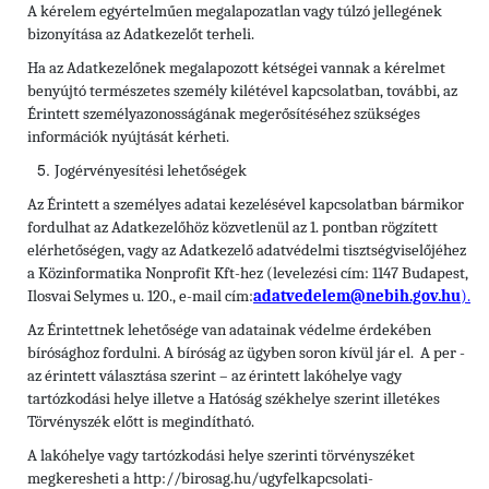
A kérelem egyértelműen megalapozatlan vagy túlzó jellegének
bizonyítása az Adatkezelőt terheli.
Ha az Adatkezelőnek megalapozott kétségei vannak a kérelmet
benyújtó természetes személy kilétével kapcsolatban, további, az
Érintett személyazonosságának megerősítéséhez szükséges
információk nyújtását kérheti.
Jogérvényesítési lehetőségek
Az Érintett a személyes adatai kezelésével kapcsolatban bármikor
fordulhat az Adatkezelőhöz közvetlenül az 1. pontban rögzített
elérhetőségen, vagy az Adatkezelő adatvédelmi tisztségviselőjéhez
a Közinformatika Nonprofit Kft-hez (levelezési cím: 1147 Budapest,
Ilosvai Selymes u. 120., e-mail cím:
adatvedelem@nebih.gov.hu
).
Az Érintettnek lehetősége van adatainak védelme érdekében
bírósághoz fordulni. A bíróság az ügyben soron kívül jár el. A per -
az érintett választása szerint – az érintett lakóhelye vagy
tartózkodási helye illetve a Hatóság székhelye szerint illetékes
Törvényszék előtt is megindítható.
A lakóhelye vagy tartózkodási helye szerinti törvényszéket
megkeresheti a http://birosag.hu/ugyfelkapcsolati-