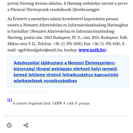
portal/birosag-kereso oldalon. A Hatóság székhelye szerint a perre
a Fővárosi Törvényszék rendelkezik illetékességgel.
Az Érintett a személyes adatai kezelésével kapcsolatos panasz
esetén a Nemzeti Adatvédelmi és Információszabadság Hatósághoz
is fordulhat (Nemzeti Adatvédelmi és Információszabadság
Hatóság, postai cím: 1363 Budapest, Pf. 9.., cím: 1055 Budapest, Falk
Miksa utca 9-11., Telefon: +36 (1) 391-1400; Fax: +36 (1) 391-1410; E-
mail: ugyfelszolgalat@naih.hu; honlap:
www.naih.hu
).
Adatkezelési tájékoztató a Nemzeti Élelmiszerlánc-
biztonsági Hivatal weblapján elérhető helyi termelő
kereső felületre történő feliratkozáshoz kapcsolódó
adatkezelések vonatkozásában
[1]
A címzett fogalmát lásd: GDPR 4. cikk 9. pontja.