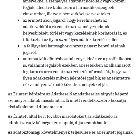
amelyekkel a személyes adatokat közölték vagy közölni
fogják, ideértve különösen a harmadik országbeli
címzetteket, illetve a nemzetközi szervezeteket;
az érintett azon jogáról, hogy kérelmezheti az
adatkezelőtől a rá vonatkozó személyes adatok
helyesbítését, törlését vagy kezelésének korlátozását, és
tiltakozhat az ilyen személyes adatok kezelése ellen,
a felügyeleti hatósághoz címzett panasz benyújtásának
jogáról,
automatizált döntéshozatal ténye, ideértve a profilalkotást
is, valamint legalább ezekben az esetekben az alkalmazott
logikára és arra vonatkozó érthető információk, hogy az
ilyen adatkezelés milyen jelentőséggel bír, és az érintettre
nézve milyen várható következményekkel jár.
Az Érintett kérésére az Adatkezelő az adatkezelés tárgyát képező
személyes adatok másolatát az Érintett rendelkezésére bocsátja
első alkalommal díjmentesen.
Az Érintett által kért további másolatokért az adatkezelő az
adminisztratív költségeken alapuló, díjat számíthat fel.
Az adatbiztonsági követelmények teljesülése és az érintett jogainak