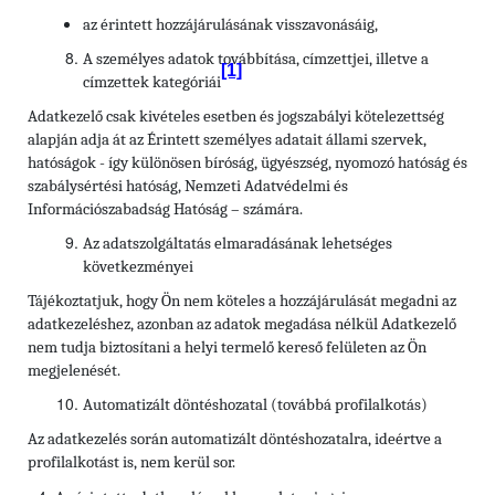
az érintett hozzájárulásának visszavonásáig,
A személyes adatok továbbítása, címzettjei, illetve a
[1]
címzettek kategóriái
Adatkezelő csak kivételes esetben és jogszabályi kötelezettség
alapján adja át az Érintett személyes adatait állami szervek,
hatóságok - így különösen bíróság, ügyészség, nyomozó hatóság és
szabálysértési hatóság, Nemzeti Adatvédelmi és
Információszabadság Hatóság – számára.
Az adatszolgáltatás elmaradásának lehetséges
következményei
Tájékoztatjuk, hogy Ön nem köteles a hozzájárulását megadni az
adatkezeléshez, azonban az adatok megadása nélkül Adatkezelő
nem tudja biztosítani a helyi termelő kereső felületen az Ön
megjelenését.
Automatizált döntéshozatal (továbbá profilalkotás)
Az adatkezelés során automatizált döntéshozatalra, ideértve a
profilalkotást is, nem kerül sor.