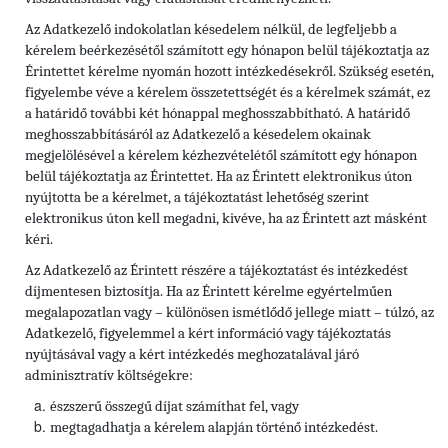
Az Adatkezelő indokolatlan késedelem nélkül, de legfeljebb a
kérelem beérkezésétől számított egy hónapon belül tájékoztatja az
Érintettet kérelme nyomán hozott intézkedésekről. Szükség esetén,
figyelembe véve a kérelem összetettségét és a kérelmek számát, ez
a határidő további két hónappal meghosszabbítható. A határidő
meghosszabbításáról az Adatkezelő a késedelem okainak
megjelölésével a kérelem kézhezvételétől számított egy hónapon
belül tájékoztatja az Érintettet. Ha az Érintett elektronikus úton
nyújtotta be a kérelmet, a tájékoztatást lehetőség szerint
elektronikus úton kell megadni, kivéve, ha az Érintett azt másként
kéri.
Az Adatkezelő az Érintett részére a tájékoztatást és intézkedést
díjmentesen biztosítja. Ha az Érintett kérelme egyértelműen
megalapozatlan vagy – különösen ismétlődő jellege miatt – túlzó, az
Adatkezelő, figyelemmel a kért információ vagy tájékoztatás
nyújtásával vagy a kért intézkedés meghozatalával járó
adminisztratív költségekre:
észszerű összegű díjat számíthat fel, vagy
megtagadhatja a kérelem alapján történő intézkedést.