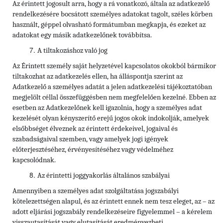
Az érintett jogosult arra, hogy a rá vonatkozó, általa az adatkezelő
rendelkezésére bocsátott személyes adatokat tagolt, széles körben
használt, géppel olvasható formátumban megkapja, és ezeket az
adatokat egy másik adatkezelőnek továbbítsa.
A tiltakozáshoz való jog
Az Érintett személy saját helyzetével kapcsolatos okokból bármikor
tiltakozhat az adatkezelés ellen, ha álláspontja szerint az
Adatkezelő a személyes adatát a jelen adatkezelési tájékoztatóban
megjelölt céllal összefüggésben nem megfelelően kezelné. Ebben az
esetben az Adatkezelőnek kell igazolnia, hogy a személyes adat
kezelését olyan kényszerítő erejű jogos okok indokolják, amelyek
elsőbbséget élveznek az érintett érdekeivel, jogaival és
szabadságaival szemben, vagy amelyek jogi igények
előterjesztéséhez, érvényesítéséhez vagy védelméhez
kapcsolódnak.
Az érintetti joggyakorlás általános szabályai
Amennyiben a személyes adat szolgáltatása jogszabályi
kötelezettségen alapul, és az érintett ennek nem tesz eleget, az – az
adott eljárási jogszabály rendelkezéseire figyelemmel – a kérelem
visszautasítását vagy elutasítását eredményezheti.