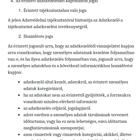
Az érintett adatkezeléssel kapcsolatos jogai
Érintett tájékoztatáshoz való joga
A jelen Adatvédelmi tájékoztatóval biztosítja az Adatkezelő a
tájékoztatást adatkezelési tevékenységről.
Hozzáférés joga
Az érintett jogosult arra, hogy az adatkezelőtől visszajelzést kapjon
arra vonatkozóan, hogy személyes adatainak kezelése folyamatban
van-e, és ha ilyen adatkezelés folyamatban van, jogosult arra, hogy
a személyes adatokhoz és a következő információkhoz hozzáférést
kapjon:
adatkezelő által kezelt, adatokról, az érintett személyes
adatok kategóriáiról,
ha az adatokat nem az érintettől gyűjtötték, a forrásukra
vonatkozó minden elérhető információ
az adatkezelés céljáról, jogalapjáról
adott esetben a személyes adatok tárolásának tervezett
időtartama, vagy ha ez nem lehetséges, ezen időtartam
meghatározásának szempontjai;
azon címzettek vagy címzettek kategóriái, akikkel, illetve