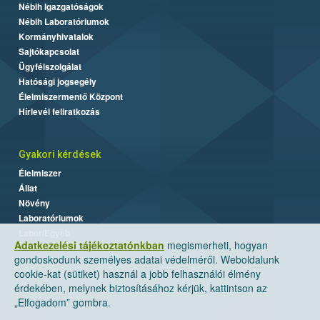
Nébih Igazgatóságok
Nébih Laboratóriumok
Kormányhivatalok
Sajtókapcsolat
Ügyfélszolgálat
Hatósági jogsegély
Élelmiszermentő Központ
Hírlevél feliratkozás
Gyakori kérdések
Élelmiszer
Állat
Növény
Laboratóriumok
Labor/Egyéb
Adatkezelési tájékoztatónkban
megismerheti, hogyan
gondoskodunk személyes adatai védelméről. Weboldalunk
cookie-kat (sütiket) használ a jobb felhasználói élmény
érdekében, melynek biztosításához kérjük, kattintson az
„Elfogadom” gombra.