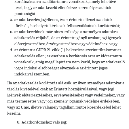
korlátozás arra az időtartamra vonatkozik, amely lehetővé
teszi, hogy az adatkezelő ellenőrizze a személyes adatok
pontosságát;
az adatkezelés jogellenes, és az érintett ellenzi az adatok
törlését, és ehelyett kéri azok felhasználásának korlátozását;
az adatkezelőnek már nincs szüksége a személyes adatokra
adatkezelés céljából, de az érintett igényli azokat jogi igények
előterjesztéséhez, érvényesítéséhez vagy védelméhez; vagy
az érintett a GDPR 21. cikk (1) bekezdése szerint tiltakozott az
adatkezelés ellen; ez esetben a korlátozás arra az időtartamra
vonatkozik, amíg megállapításra nem kerül, hogy az adatkezelő
jogos indokai elsőbbséget élveznek-e az érintett jogos
indokaival szemben.
Ha az adatkezelés korlátozás alá esik, az ilyen személyes adatokat a
tárolás kivételével csak az Érintett hozzájárulásával, vagy jogi
igények előterjesztéséhez, érvényesítéséhez vagy védelméhez, vagy
más természetes vagy jogi személy jogainak védelme érdekében,
vagy az Unió, illetve valamely tagállam fontos közérdekéből lehet
kezelni.
Adathordozáshoz való jog: