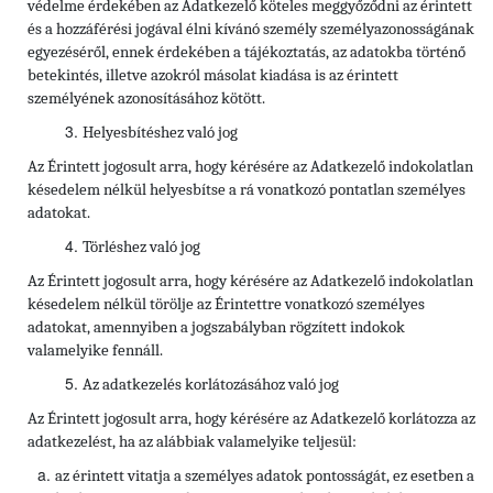
védelme érdekében az Adatkezelő köteles meggyőződni az érintett
és a hozzáférési jogával élni kívánó személy személyazonosságának
egyezéséről, ennek érdekében a tájékoztatás, az adatokba történő
betekintés, illetve azokról másolat kiadása is az érintett
személyének azonosításához kötött.
Helyesbítéshez való jog
Az Érintett jogosult arra, hogy kérésére az Adatkezelő indokolatlan
késedelem nélkül helyesbítse a rá vonatkozó pontatlan személyes
adatokat.
Törléshez való jog
Az Érintett
jogosult arra, hogy kérésére az Adatkezelő indokolatlan
késedelem nélkül törölje az Érintettre vonatkozó személyes
adatokat, amennyiben a jogszabályban rögzített indokok
valamelyike fennáll.
Az adatkezelés korlátozásához való jog
Az Érintett jogosult arra, hogy kérésére az Adatkezelő korlátozza az
adatkezelést, ha az alábbiak valamelyike teljesül:
az érintett vitatja a személyes adatok pontosságát, ez esetben a