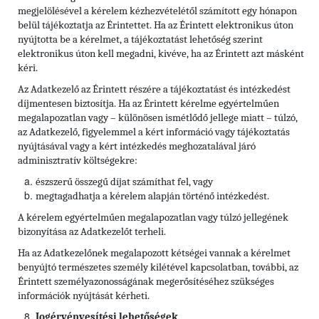
megjelölésével a kérelem kézhezvételétől számított egy hónapon
belül tájékoztatja az Érintettet. Ha az Érintett elektronikus úton
nyújtotta be a kérelmet, a tájékoztatást lehetőség szerint
elektronikus úton kell megadni, kivéve, ha az Érintett azt másként
kéri.
Az Adatkezelő az Érintett részére a tájékoztatást és intézkedést
díjmentesen biztosítja. Ha az Érintett kérelme egyértelműen
megalapozatlan vagy – különösen ismétlődő jellege miatt – túlzó,
az Adatkezelő, figyelemmel a kért információ vagy tájékoztatás
nyújtásával vagy a kért intézkedés meghozatalával járó
adminisztratív költségekre:
észszerű összegű díjat számíthat fel, vagy
megtagadhatja a kérelem alapján történő intézkedést.
A kérelem egyértelműen megalapozatlan vagy túlzó jellegének
bizonyítása az Adatkezelőt terheli.
Ha az Adatkezelőnek megalapozott kétségei vannak a kérelmet
benyújtó természetes személy kilétével kapcsolatban, további, az
Érintett személyazonosságának megerősítéséhez szükséges
információk nyújtását kérheti.
Jogérvényesítési lehetőségek