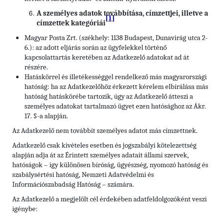
A személyes adatok továbbítása, címzettjei, illetve a
[1]
címzettek kategóriái
Magyar Posta Zrt. (székhely: 1138 Budapest, Dunavirág utca 2-
6.): az adott eljárás során az ügyfelekkel történő
kapcsolattartás keretében az Adatkezelő adatokat ad át
részére.
Hatáskörrel és illetékességgel rendelkező más magyarországi
hatóság: ha az Adatkezelőhöz érkezett kérelem elbírálása más
hatóság hatáskörébe tartozik, úgy az Adatkezelő átteszi a
személyes adatokat tartalmazó ügyet ezen hatósághoz az Ákr.
17. §-a alapján.
Az Adatkezelő nem továbbít személyes adatot más címzettnek.
Adatkezelő csak kivételes esetben és jogszabályi kötelezettség
alapján adja át az Érintett személyes adatait állami szervek,
hatóságok – így különösen bíróság, ügyészség, nyomozó hatóság és
szabálysértési hatóság, Nemzeti Adatvédelmi és
Információszabadság Hatóság – számára.
Az Adatkezelő a megjelölt cél érdekében adatfeldolgozóként veszi
igénybe: