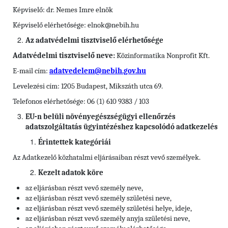
Képviselő: dr. Nemes Imre elnök
Képviselő elérhetősége: elnok@nebih.hu
Az adatvédelmi tisztviselő elérhetősége
Adatvédelmi tisztviselő neve:
Közinformatika Nonprofit Kft.
E-mail cím:
adatvedelem@nebih.gov.hu
Levelezési cím: 1205 Budapest, Mikszáth utca 69.
Telefonos elérhetősége: 06 (1) 610 9383 / 103
EU-n belüli növényegészségügyi ellenőrzés
adatszolgáltatás ügyintézéshez kapcsolódó adatkezelés
Érintettek kategóriái
Az Adatkezelő közhatalmi eljárásaiban részt vevő személyek.
Kezelt adatok köre
az eljárásban részt vevő személy neve,
az eljárásban részt vevő személy születési neve,
az eljárásban részt vevő személy születési helye, ideje,
az eljárásban részt vevő személy anyja születési neve,