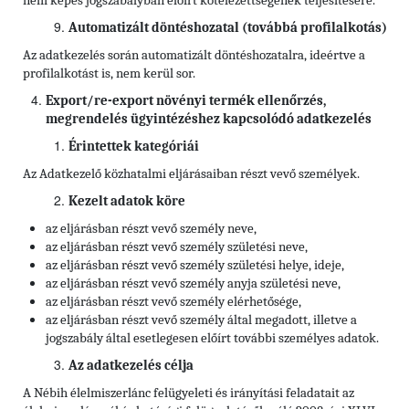
nem képes jogszabályban előírt kötelezettségének teljesítésére.
Automatizált döntéshozatal (továbbá profilalkotás)
Az adatkezelés során automatizált döntéshozatalra, ideértve a
profilalkotást is, nem kerül sor.
Export/re-export növényi termék ellenőrzés,
megrendelés ügyintézéshez kapcsolódó adatkezelés
Érintettek kategóriái
Az Adatkezelő közhatalmi eljárásaiban részt vevő személyek.
Kezelt adatok köre
az eljárásban részt vevő személy neve,
az eljárásban részt vevő személy születési neve,
az eljárásban részt vevő személy születési helye, ideje,
az eljárásban részt vevő személy anyja születési neve,
az eljárásban részt vevő személy elérhetősége,
az eljárásban részt vevő személy által megadott, illetve a
jogszabály által esetlegesen előírt további személyes adatok.
Az adatkezelés célja
A Nébih élelmiszerlánc felügyeleti és irányítási feladatait az