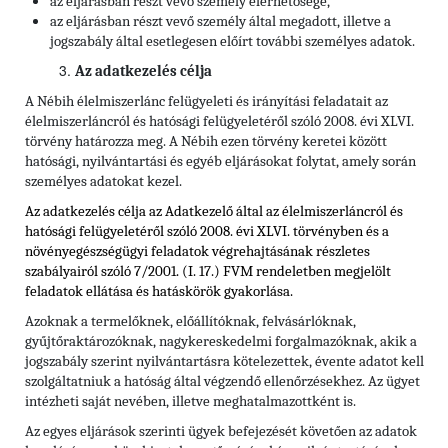
az eljárásban részt vevő személy elérhetősége,
az eljárásban részt vevő személy által megadott, illetve a
jogszabály által esetlegesen előírt további személyes adatok.
Az adatkezelés célja
A Nébih élelmiszerlánc felügyeleti és irányítási feladatait az
élelmiszerláncról és hatósági felügyeletéről szóló 2008. évi XLVI.
törvény határozza meg. A Nébih ezen törvény keretei között
hatósági, nyilvántartási és egyéb eljárásokat folytat, amely során
személyes adatokat kezel.
Az adatkezelés célja az Adatkezelő által az élelmiszerláncról és
hatósági felügyeletéről szóló 2008. évi XLVI. törvényben és
a
növényegészségügyi feladatok végrehajtásának részletes
szabályairól szóló 7/2001. (I. 17.) FVM rendeletben
megjelölt
feladatok ellátása és hatáskörök gyakorlása.
Azoknak a termelőknek, előállítóknak, felvásárlóknak,
gyűjtőraktározóknak, nagykereskedelmi forgalmazóknak, akik a
jogszabály szerint nyilvántartásra kötelezettek, évente adatot kell
szolgáltatniuk a hatóság által végzendő ellenőrzésekhez. Az ügyet
intézheti saját nevében, illetve meghatalmazottként is.
Az egyes eljárások szerinti ügyek befejezését követően az adatok