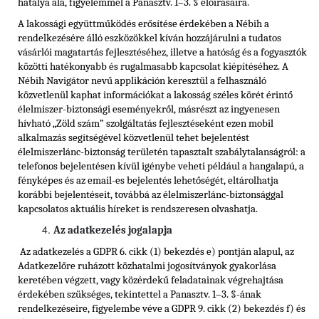
hatálya alá, figyelemmel a Panasztv. 1–3. § előírásaira.
A lakossági együttműködés erősítése érdekében a Nébih a
rendelkezésére álló eszközökkel kíván hozzájárulni a tudatos
vásárlói magatartás fejlesztéséhez, illetve a hatóság és a fogyasztók
közötti hatékonyabb és rugalmasabb kapcsolat kiépítéséhez. A
Nébih Navigátor nevű applikáción keresztül a felhasználó
közvetlenül kaphat információkat a lakosság széles körét érintő
élelmiszer-biztonsági eseményekről, másrészt az ingyenesen
hívható „Zöld szám” szolgáltatás fejlesztéseként ezen mobil
alkalmazás segítségével közvetlenül tehet bejelentést
élelmiszerlánc-biztonság területén tapasztalt szabálytalanságról: a
telefonos bejelentésen kívül igénybe veheti például a hangalapú, a
fényképes és az email-es bejelentés lehetőségét, eltárolhatja
korábbi bejelentéseit, továbbá az élelmiszerlánc-biztonsággal
kapcsolatos aktuális híreket is rendszeresen olvashatja.
Az adatkezelés jogalapja
Az adatkezelés a GDPR 6. cikk (1) bekezdés e) pontján alapul, az
Adatkezelőre ruházott közhatalmi jogosítványok gyakorlása
keretében végzett, vagy közérdekű feladatainak végrehajtása
érdekében szükséges, tekintettel a Panasztv. 1–3. §-ának
rendelkezéseire, figyelembe véve a GDPR 9. cikk (2) bekezdés f) és