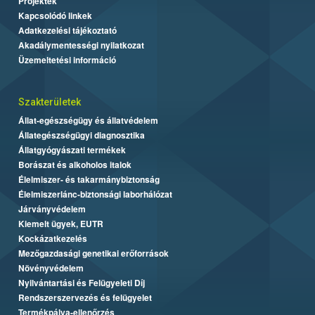
Projektek
Kapcsolódó linkek
Adatkezelési tájékoztató
Akadálymentességi nyilatkozat
Üzemeltetési információ
Szakterületek
Állat-egészségügy és állatvédelem
Állategészségügyi diagnosztika
Állatgyógyászati termékek
Borászat és alkoholos italok
Élelmiszer- és takarmánybiztonság
Élelmiszerlánc-biztonsági laborhálózat
Járványvédelem
Kiemelt ügyek, EUTR
Kockázatkezelés
Mezőgazdasági genetikai erőforrások
Növényvédelem
Nyilvántartási és Felügyeleti Díj
Rendszerszervezés és felügyelet
Termékpálya-ellenőrzés