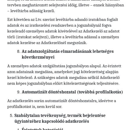
tervben meghatározott selejtezési időig, illetve – ennek hiányában
– levéltárba adásáig kezeli.
Ezt követően az Ltv. szerint levéltárba adandó iratokban foglalt
adatok és az iratkezelési rendszerben a jogszabálynál fogva
kezelendő személyes adatok kivételével az Adatkezelő az adatot
törli (iratokat selejtezi), illetve a levéltárba adással a személyes
adatok kezelése az Adatkezelőnél megszűnik.
Az adatszolgáltatás elmaradásának lehetséges
következményei
A személyes adatok szolgáltatása jogszabályon alapul. Az érintett
azon adatainak megadása, amelyeket jogi kötelezettség alapján
kezel kötelező. A szükséges adatok megadása nélkül Adatkezelő
nem képes jogszabályban előírt kötelezettségének teljesítésére.
Automatizált döntéshozatal (továbbá profilalkotás)
Az adatkezelés során automatizált döntéshozatalra, ideértve a
profilalkotást is, nem kerül sor.
Szabálytalan tevékenység, termék bejelentése
ügyintézéhez kapcsolódó adatkezelés