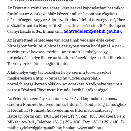
Az Érintett a személyes adatai kezelésével kapcsolatban bármikor
fordulhat az Adatkezelőhöz közvetlenül az 1. pontban rögzített
elérhetőségen, vagy az Adatkezelő adatvédelmi tisztségviselőjéhez
a Közinformatika Nonprofit Kft-hez (levelezési cím: 1043 Budapest,
Csányi László u. 34., E-mail cím:
adatvedelem@nebih.gov.hu
).
Az Érintettnek lehetősége van adatainak védelme érdekében
bírósághoz fordulni. A bíróság az ügyben soron kívül jár el. A per –
az érintett választása szerint – az érintett lakóhelye vagy
tartózkodási helye illetve az Adatkezelő székhelye szerint illetékes
Törvényszék előtt is megindítható.
A lakóhelye vagy tartózkodási helye szerinti törvényszéket
megkeresheti a http://birosag.hu/ugyfelkapcsolati-
portal/birosag-kereso oldalon. Az Adatkezelő székhelye szerint a
perre a Fővárosi Törvényszék rendelkezik illetékességgel.
Az Érintett a személyes adatai kezelésével kapcsolatos panasz
esetén a Nemzeti Adatvédelmi és Információszabadság Hatósághoz
is fordulhat (Nemzeti Adatvédelmi és Információszabadság
Hatóság, postai cím: 1363 Budapest, Pf. 9., cím: 1055 Budapest, Falk
Miksa utca 9-11., Telefon: +36 (1) 391-1400; Fax: +36 (1) 391-1410; E-
mail: ugyfelszolgalat@naih.hu; honlap: www.naih.hu).