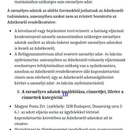
tisztázásához szükséges más személyes adat.
A személyes adatok az alábbi forrásokból juthatnak az Adatkezelő
tudomására, amennyiben azokat nem az érintett bocsátotta az
Adatkezelő rendelkezésére:
A kérelmező vagy bejelentést tevő érintett: a hatóság eljárását
kezdeményező személy azonosításához szükséges személyes
adatok mellett az általa önként megadott személyes adatokat
is kezeli az Adatkezelő;
A Belügyminisztérium által vezetett személyi adat- és lakcím-
nyilvántartás: amennyiben az Adatkezelő valamely eljárásának
eredményes lefolytatásához szükség van a nyilatkozatára,
azonban az Adatkezelő rendelkezésére álló kapcsolattartási
címén nem elérhető, úgy az Adatkezelő adatszolgáltatást
kérhet a személyi adat- és lakcím-nyilvántartásból.
A személyes adatok továbbítása, címzettjei, illetve a
[3]
címzettek kategóriái
Magyar Posta Zrt. (székhely: 1138 Budapest, Dunavirág utca 2-
6.): az adott eljárás során az ügyfelekkel történő
kapcsolattartás keretében az Adatkezelő adatokat ad át
részére.
Hatáskörrel és illetékességgel rendelkező más magyarországi