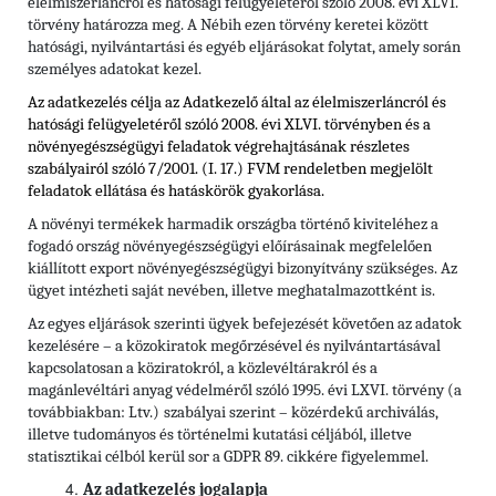
élelmiszerláncról és hatósági felügyeletéről szóló 2008. évi XLVI.
törvény határozza meg. A Nébih ezen törvény keretei között
hatósági, nyilvántartási és egyéb eljárásokat folytat, amely során
személyes adatokat kezel.
Az adatkezelés célja az Adatkezelő által az élelmiszerláncról és
hatósági felügyeletéről szóló 2008. évi XLVI. törvényben és
a
növényegészségügyi feladatok végrehajtásának részletes
szabályairól szóló 7/2001. (I. 17.) FVM rendeletben
megjelölt
feladatok ellátása és hatáskörök gyakorlása.
A növényi termékek harmadik országba történő kiviteléhez a
fogadó ország növényegészségügyi előírásainak megfelelően
kiállított export növényegészségügyi bizonyítvány szükséges. Az
ügyet intézheti saját nevében, illetve meghatalmazottként is.
Az egyes eljárások szerinti ügyek befejezését követően az adatok
kezelésére – a közokiratok megőrzésével és nyilvántartásával
kapcsolatosan a köziratokról, a közlevéltárakról és a
magánlevéltári anyag védelméről szóló 1995. évi LXVI. törvény (a
továbbiakban: Ltv.)
szabályai szerint – közérdekű archiválás,
illetve tudományos és történelmi kutatási céljából, illetve
statisztikai célból kerül sor a GDPR 89. cikkére figyelemmel.
Az adatkezelés jogalapja