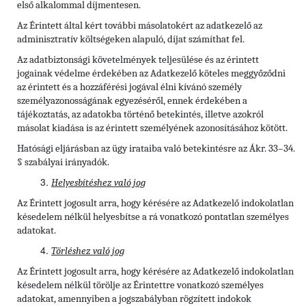
első alkalommal díjmentesen.
Az Érintett által kért további másolatokért az adatkezelő az
adminisztratív költségeken alapuló, díjat számíthat fel.
Az adatbiztonsági követelmények teljesülése és az érintett
jogainak védelme érdekében az Adatkezelő köteles meggyőződni
az érintett és a hozzáférési jogával élni kívánó személy
személyazonosságának egyezéséről, ennek érdekében a
tájékoztatás, az adatokba történő betekintés, illetve azokról
másolat kiadása is az érintett személyének azonosításához kötött.
Hatósági eljárásban az ügy irataiba való betekintésre az Ákr. 33–34.
§ szabályai irányadók.
Helyesbítéshez való jog
Az Érintett jogosult arra, hogy kérésére az Adatkezelő indokolatlan
késedelem nélkül helyesbítse a rá vonatkozó pontatlan személyes
adatokat.
Törléshez való jog
Az Érintett
jogosult arra, hogy kérésére az Adatkezelő indokolatlan
késedelem nélkül törölje az Érintettre vonatkozó személyes
adatokat, amennyiben a jogszabályban rögzített indokok