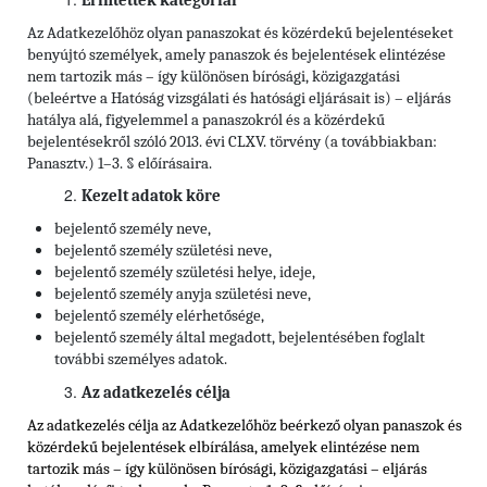
Érintettek kategóriái
Az Adatkezelőhöz olyan panaszokat és közérdekű bejelentéseket
benyújtó személyek, amely panaszok és bejelentések elintézése
nem tartozik más – így különösen bírósági, közigazgatási
(beleértve a Hatóság vizsgálati és hatósági eljárásait is) – eljárás
hatálya alá, figyelemmel a panaszokról és a közérdekű
bejelentésekről szóló 2013. évi CLXV. törvény (a továbbiakban:
Panasztv.) 1–3. § előírásaira.
Kezelt adatok köre
bejelentő személy neve,
bejelentő személy születési neve,
bejelentő személy születési helye, ideje,
bejelentő személy anyja születési neve,
bejelentő személy elérhetősége,
bejelentő személy által megadott, bejelentésében foglalt
további személyes adatok.
Az adatkezelés célja
Az adatkezelés célja az Adatkezelőhöz beérkező olyan panaszok és
közérdekű bejelentések elbírálása, amelyek elintézése nem
tartozik más – így különösen bírósági, közigazgatási – eljárás