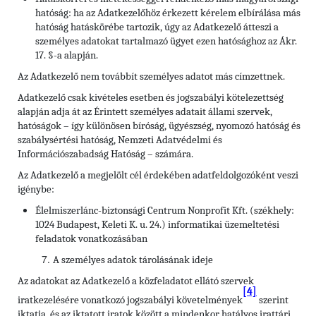
hatóság: ha az Adatkezelőhöz érkezett kérelem elbírálása más
hatóság hatáskörébe tartozik, úgy az Adatkezelő átteszi a
személyes adatokat tartalmazó ügyet ezen hatósághoz az Ákr.
17. §-a alapján.
Az Adatkezelő nem továbbít személyes adatot más címzettnek.
Adatkezelő csak kivételes esetben és jogszabályi kötelezettség
alapján adja át az Érintett személyes adatait állami szervek,
hatóságok – így különösen bíróság, ügyészség, nyomozó hatóság és
szabálysértési hatóság, Nemzeti Adatvédelmi és
Információszabadság Hatóság – számára.
Az Adatkezelő a megjelölt cél érdekében adatfeldolgozóként veszi
igénybe:
Élelmiszerlánc-biztonsági Centrum Nonprofit Kft. (székhely:
1024 Budapest, Keleti K. u. 24.) informatikai üzemeltetési
feladatok vonatkozásában
A személyes adatok tárolásának ideje
Az adatokat az Adatkezelő a közfeladatot ellátó szervek
[4]
iratkezelésére vonatkozó jogszabályi követelmények
szerint
iktatja, és az iktatott iratok között a mindenkor hatályos irattári