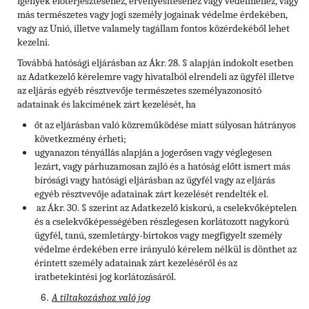
igények előterjesztéséhez, érvényesítéséhez vagy védelméhez, vagy
más természetes vagy jogi személy jogainak védelme érdekében,
vagy az Unió, illetve valamely tagállam fontos közérdekéből lehet
kezelni.
Továbbá hatósági eljárásban az Ákr. 28. § alapján indokolt esetben
az Adatkezelő kérelemre vagy hivatalból elrendeli az ügyfél illetve
az eljárás egyéb résztvevője természetes személyazonosító
adatainak és lakcímének zárt kezelését, ha
őt az eljárásban való közreműködése miatt súlyosan hátrányos
következmény érheti;
ugyanazon tényállás alapján a jogerősen vagy véglegesen
lezárt, vagy párhuzamosan zajló és a hatóság előtt ismert más
bírósági vagy hatósági eljárásban az ügyfél vagy az eljárás
egyéb résztvevője adatainak zárt kezelését rendelték el.
az Ákr. 30. § szerint az Adatkezelő kiskorú, a cselekvőképtelen
és a cselekvőképességében részlegesen korlátozott nagykorú
ügyfél, tanú, szemletárgy-birtokos vagy megfigyelt személy
védelme érdekében erre irányuló kérelem nélkül is dönthet az
érintett személy adatainak zárt kezeléséről és az
iratbetekintési jog korlátozásáról.
A tiltakozáshoz való jog