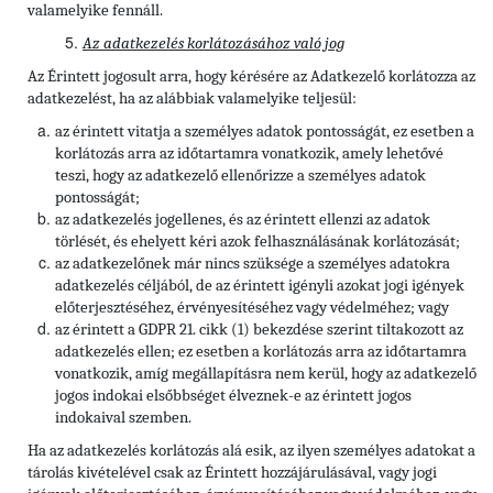
valamelyike fennáll.
Az adatkezelés korlátozásához való jog
Az Érintett jogosult arra, hogy kérésére az Adatkezelő korlátozza az
adatkezelést, ha az alábbiak valamelyike teljesül:
az érintett vitatja a személyes adatok pontosságát, ez esetben a
korlátozás arra az időtartamra vonatkozik, amely lehetővé
teszi, hogy az adatkezelő ellenőrizze a személyes adatok
pontosságát;
az adatkezelés jogellenes, és az érintett ellenzi az adatok
törlését, és ehelyett kéri azok felhasználásának korlátozását;
az adatkezelőnek már nincs szüksége a személyes adatokra
adatkezelés céljából, de az érintett igényli azokat jogi igények
előterjesztéséhez, érvényesítéséhez vagy védelméhez; vagy
az érintett a GDPR 21. cikk (1) bekezdése szerint tiltakozott az
adatkezelés ellen; ez esetben a korlátozás arra az időtartamra
vonatkozik, amíg megállapításra nem kerül, hogy az adatkezelő
jogos indokai elsőbbséget élveznek-e az érintett jogos
indokaival szemben.
Ha az adatkezelés korlátozás alá esik, az ilyen személyes adatokat a
tárolás kivételével csak az Érintett hozzájárulásával, vagy jogi