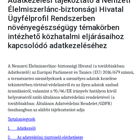
Adatkezelési tájékoztató a Nemzeti
Élelmiszerlánc-biztonsági Hivatal
Ügyfélprofil Rendszerben
növényegészségügy témakörben
intézhető közhatalmi eljárásaihoz
kapcsolódó adatkezeléséhez
A Nemzeti Élelmiszerlánc-biztonsági Hivatal (a továbbiakban:
Adatkezelő) az Európai Parlament és Tanács (EU) 2016/679 számú,
a természetes személyeknek a személyes adatok kezelése
tekintetében történő védelméről és az ilyen adatok szabad
áramlásáról, valamint a 95/46/EK irányelv hatályon kívül
helyezéséről szóló általános adatvédelmi rendeletével (a
továbbiakban: Általános Adatvédelmi Rendelet/GDPR)
összhangban az alábbi tájékoztatást adja
Tartalomjegyzék
1.
Adatkezelő
2.
Az adatvédelmi tisztviselő elérhetősége