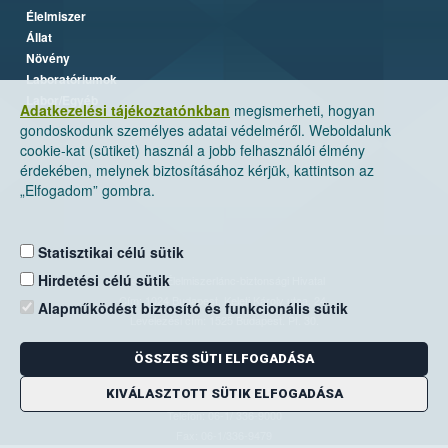
Élelmiszer
Állat
Növény
Laboratóriumok
Labor/Egyéb
Adatkezelési tájékoztatónkban
megismerheti, hogyan
gondoskodunk személyes adatai védelméről. Weboldalunk
cookie-kat (sütiket) használ a jobb felhasználói élmény
érdekében, melynek biztosításához kérjük, kattintson az
„Elfogadom” gombra.
Statisztikai célú sütik
Hirdetési célú sütik
Nemzeti Élelmiszerlánc-biztonsági Hivatal
Cím: 1024 Budapest, Keleti Károly utca. 24.
Alapműködést biztosító és funkcionális sütik
Levelezési cím: 1525 Budapest. Pf. 30.
ÖSSZES SÜTI ELFOGADÁSA
E-mail:
ugyfelszolgalat@nebih.gov.hu
KIVÁLASZTOTT SÜTIK ELFOGADÁSA
Zöld szám: 06-80/263-244
Telefon: 06-1/ 336-9000
Fax: 06-1/336-9479