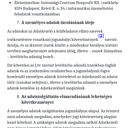
Élelmiszerlánc-biztonsági Centrum Nonprofit Kft. (székhely:
1024 Budapest, Keleti K. u. 24.) informatikai üzemeltetési
feladatok vonatkozásában
A személyes adatok tárolásának ideje
Az adatokat az Adatkezelő a közfeladatot ellátó szervek
[2]
iratkezelésére vonatkozó jogszabályi követelmények
szerint
iktatja, és az iktatott iratok között a mindenkor hatályos irattári
tervben meghatározott selejtezési időig, illetve – ennek hiányában
– levéltárba adásáig kezeli.
Ezt követően az Ltv. szerint levéltárba adandó iratokban foglalt
adatok és az iratkezelési rendszerben a jogszabálynál fogva
kezelendő személyes adatok kivételével az Adatkezelő az adatot
törli (iratokat selejtezi), illetve a levéltárba adással a személyes
adatok kezelése az Adatkezelőnél megszűnik.
Az adatszolgáltatás elmaradásának lehetséges
következményei
A személyes adatok szolgáltatása jogszabályon alapul. Az érintett
azon adatainak megadása, amelyeket jogi kötelezettség alapján
kezel kötelező. A szükséges adatok megadása nélkül Adatkezelő