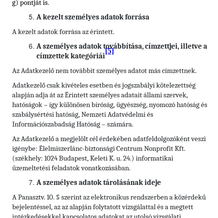
g) pontját is.
A kezelt személyes adatok forrása
A kezelt adatok forrása az érintett.
A személyes adatok továbbítása, címzettjei, illetve a
[5]
címzettek kategóriái
Az Adatkezelő nem továbbít személyes adatot más címzettnek.
Adatkezelő csak kivételes esetben és jogszabályi kötelezettség
alapján adja át az Érintett személyes adatait állami szervek,
hatóságok – így különösen bíróság, ügyészség, nyomozó hatóság és
szabálysértési hatóság, Nemzeti Adatvédelmi és
Információszabadság Hatóság – számára.
Az Adatkezelő a megjelölt cél érdekében adatfeldolgozóként veszi
igénybe: Élelmiszerlánc-biztonsági Centrum Nonprofit Kft.
(székhely: 1024 Budapest, Keleti K. u. 24.) informatikai
üzemeltetési feladatok vonatkozásában.
A személyes adatok tárolásának ideje
A Panasztv. 10. § szerint az elektronikus rendszerben a közérdekű
bejelentéssel, az az alapján folytatott vizsgálattal és a megtett
intézkedésekkel kapcsolatos adatokat az utolsó vizsgálati