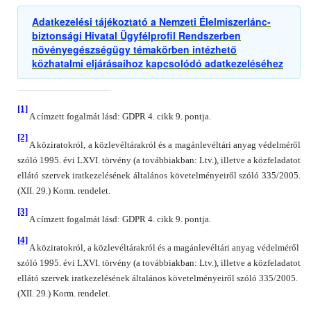
Adatkezelési tájékoztató a Nemzeti Élelmiszerlánc-
biztonsági Hivatal Ügyfélprofil Rendszerben
növényegészségügy témakörben intézhető
közhatalmi eljárásaihoz kapcsolódó adatkezeléséhez
[1]
A címzett fogalmát lásd: GDPR 4. cikk 9. pontja.
[2]
A köziratokról, a közlevéltárakról és a magánlevéltári anyag védelméről
szóló 1995. évi LXVI. törvény (a továbbiakban: Ltv.), illetve a közfeladatot
ellátó szervek iratkezelésének általános követelményeiről szóló 335/2005.
(XII. 29.) Korm. rendelet.
[3]
A címzett fogalmát lásd: GDPR 4. cikk 9. pontja.
[4]
A köziratokról, a közlevéltárakról és a magánlevéltári anyag védelméről
szóló 1995. évi LXVI. törvény (a továbbiakban: Ltv.), illetve a közfeladatot
ellátó szervek iratkezelésének általános követelményeiről szóló 335/2005.
(XII. 29.) Korm. rendelet.