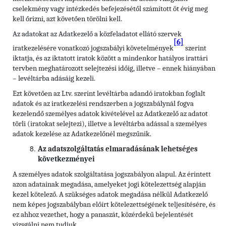
cselekmény vagy intézkedés befejezésétől számított öt évig meg
kell őrizni, azt követően törölni kell.
Az adatokat az Adatkezelő a közfeladatot ellátó szervek
[6]
iratkezelésére vonatkozó jogszabályi követelmények
szerint
iktatja, és az iktatott iratok között a mindenkor hatályos irattári
tervben meghatározott selejtezési időig, illetve – ennek hiányában
– levéltárba adásáig kezeli.
Ezt követően az Ltv. szerint levéltárba adandó iratokban foglalt
adatok és az iratkezelési rendszerben a jogszabálynál fogva
kezelendő személyes adatok kivételével az Adatkezelő az adatot
törli (iratokat selejtezi), illetve a levéltárba adással a személyes
adatok kezelése az Adatkezelőnél megszűnik.
Az adatszolgáltatás elmaradásának lehetséges
következményei
A személyes adatok szolgáltatása jogszabályon alapul. Az érintett
azon adatainak megadása, amelyeket jogi kötelezettség alapján
kezel kötelező. A szükséges adatok megadása nélkül Adatkezelő
nem képes jogszabályban előírt kötelezettségének teljesítésére, és
ez ahhoz vezethet, hogy a panaszát, közérdekű bejelentését
vizsgálni nem tudjuk.