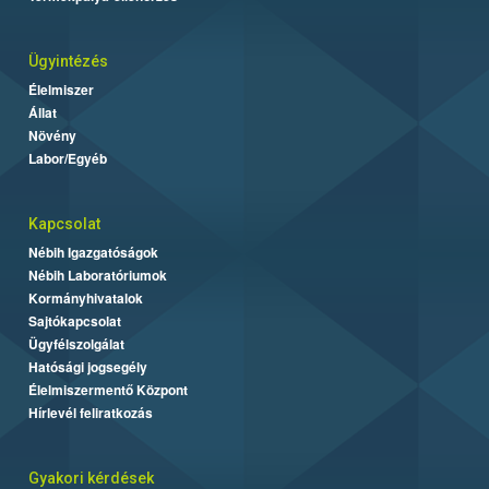
Ügyintézés
Élelmiszer
Állat
Növény
Labor/Egyéb
Kapcsolat
Nébih Igazgatóságok
Nébih Laboratóriumok
Kormányhivatalok
Sajtókapcsolat
Ügyfélszolgálat
Hatósági jogsegély
Élelmiszermentő Központ
Hírlevél feliratkozás
Gyakori kérdések