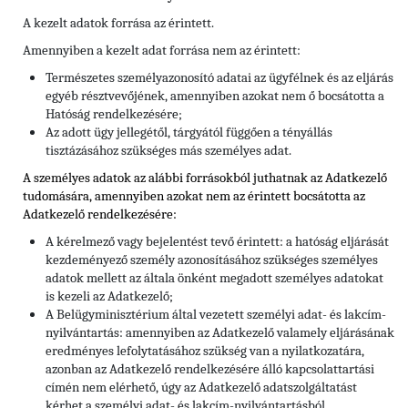
A kezelt adatok forrása az érintett.
Amennyiben a kezelt adat forrása nem az érintett:
Természetes személyazonosító adatai az ügyfélnek és az eljárás
egyéb résztvevőjének, amennyiben azokat nem ő bocsátotta a
Hatóság rendelkezésére;
Az adott ügy jellegétől, tárgyától függően a tényállás
tisztázásához szükséges más személyes adat.
A személyes adatok az alábbi forrásokból juthatnak az Adatkezelő
tudomására, amennyiben azokat nem az érintett bocsátotta az
Adatkezelő rendelkezésére:
A kérelmező vagy bejelentést tevő érintett: a hatóság eljárását
kezdeményező személy azonosításához szükséges személyes
adatok mellett az általa önként megadott személyes adatokat
is kezeli az Adatkezelő;
A Belügyminisztérium által vezetett személyi adat- és lakcím-
nyilvántartás: amennyiben az Adatkezelő valamely eljárásának
eredményes lefolytatásához szükség van a nyilatkozatára,
azonban az Adatkezelő rendelkezésére álló kapcsolattartási
címén nem elérhető, úgy az Adatkezelő adatszolgáltatást
kérhet a személyi adat- és lakcím-nyilvántartásból.