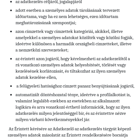
az adatkezelés céljáról, jogalapjáról
adott esetben a személyes adatok tárolásának tervezett
időtartama, vagy ha ez nem lehetséges, ezen időtartam
meghatározásának szempontjai;
azon címzettek vagy címzettek kategóriái, akikkel, illetve
amelyekkel a személyes adatokat közölték vagy közölni fogják,
ideértve különösen a harmadik országbeli címzetteket, illetve
a nemzetközi szervezeteket;
az érintett azon jogáról, hogy kérelmezheti az adatkezelőtől a
rá vonatkozó személyes adatok helyesbítését, törlését vagy
kezelésének korlátozását, és tiltakozhat az ilyen személyes
adatok kezelése ellen,
a felügyeleti hatósághoz címzett panasz benyújtásának jogáról,
automatizált döntéshozatal ténye, ideértve a profilalkotást is,
valamint legalább ezekben az esetekben az alkalmazott
logikára és arra vonatkozó érthető információk, hogy az ilyen
adatkezelés milyen jelentőséggel bír, és az érintettre nézve
milyen várható következményekkel jár.
Az Érintett kérésére az Adatkezelő az adatkezelés tárgyát képező
személyes adatok másolatát az Érintett rendelkezésére bocsátja