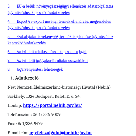
3.
EU-n belüli növényegészségügyi ellenőrzés adatszolgáltatás
ügyintézéshez kapcsolódó adatkezelés
4.
Export/re-export növényi termék ellenőrzés, megrendelés
ügyintézéshez kapcsolódó adatkezelés
5.
Szabálytalan tevékenység, termék bejelentése ügyintézéhez
kapcsolódó adatkezelés
6.
Az érintett adatkezeléssel kapcsolatos jogai
7.
Az érintetti joggyakorlás általános szabályai
8.
Jogérvényesítési lehetőségek
Adatkezelő
Név: Nemzeti Élelmiszerlánc-biztonsági Hivatal (Nébih)
Székhely: 1024 Budapest, Keleti K. u. 24.
Honlap:
https://portal.nebih.gov.hu/
Telefonszám: 06-1/ 336-9009
Fax: 06-1/336-9479
E-mail cím:
ugyfelszolgalat@nebih.gov.hu