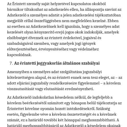
Az Érintett személy saját helyzetével kapcsolatos okokból
bármikor tiltakozhat az adatkezelés ellen, ha álláspontja szerint az
Adatkezelő a személyes adatát a jelen adatkezelési tájékoztatóban
megjelölt céllal összefüggésben nem megfelelően kezelné. Ebben
az esetben az Adatkezelőnek kell igazolnia, hogy a személyes adat
kezelését olyan kényszerítő erejű jogos okok indokolják, amelyek
elsőbbséget élveznek az érintett érdekeivel, jogaival és
szabadságaival szemben, vagy amelyek jogi igények
előterjesztéséhez, érvényesítéséhez vagy védelméhez
kapcsolódnak.
Az érintetti joggyakorlás általános szabályai
Amennyiben a személyes adat szolgáltatása jogszabályi
kötelezettségen alapul, és az érintett ennek nem tesz eleget, az – az
adott eljárási jogszabály rendelkezéseire figyelemmel – a kérelem
visszautasítását vagy elutasítását eredményezheti.
Az Adatkezelő indokolatlan késedelem nélkül, de legfeljebb a
kérelem beérkezésétől számított egy hónapon belül tájékoztatja az
Érintettet kérelme nyomán hozott intézkedésekről. Szükség
esetén, figyelembe véve a kérelem összetettségét és a kérelmek
számát, ez a határidő további két hónappal meghosszabbítható. A
határidő meghosszabbításáról az Adatkezelő a késedelem okainak