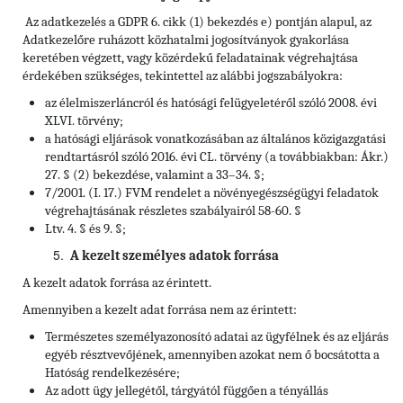
Az adatkezelés a GDPR 6. cikk (1) bekezdés e) pontján alapul, az
Adatkezelőre ruházott közhatalmi jogosítványok gyakorlása
keretében végzett, vagy közérdekű feladatainak végrehajtása
érdekében szükséges, tekintettel az alábbi jogszabályokra:
az élelmiszerláncról és hatósági felügyeletéről szóló 2008. évi
XLVI. törvény;
a hatósági eljárások vonatkozásában az általános közigazgatási
rendtartásról szóló 2016. évi CL. törvény (a továbbiakban: Ákr.)
27. § (2) bekezdése, valamint a 33–34. §;
7/2001. (I. 17.) FVM rendelet a növényegészségügyi feladatok
végrehajtásának részletes szabályairól 58-60. §
Ltv. 4. § és 9. §;
A kezelt személyes adatok forrása
A kezelt adatok forrása az érintett.
Amennyiben a kezelt adat forrása nem az érintett:
Természetes személyazonosító adatai az ügyfélnek és az eljárás
egyéb résztvevőjének, amennyiben azokat nem ő bocsátotta a
Hatóság rendelkezésére;
Az adott ügy jellegétől, tárgyától függően a tényállás