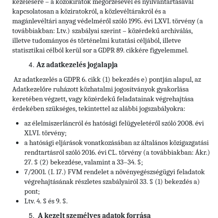
kezelésére – a közokiratok megőrzésével és nyilvántartásával
kapcsolatosan a köziratokról, a közlevéltárakról és a
magánlevéltári anyag védelméről szóló 1995. évi LXVI. törvény (a
továbbiakban: Ltv.)
szabályai szerint – közérdekű archiválás,
illetve tudományos és történelmi kutatási céljából, illetve
statisztikai célból kerül sor a GDPR 89. cikkére figyelemmel.
Az adatkezelés jogalapja
Az adatkezelés a GDPR 6. cikk (1) bekezdés e) pontján alapul, az
Adatkezelőre ruházott közhatalmi jogosítványok gyakorlása
keretében végzett, vagy közérdekű feladatainak végrehajtása
érdekében szükséges, tekintettel az alábbi jogszabályokra:
az élelmiszerláncról és hatósági felügyeletéről szóló 2008. évi
XLVI. törvény;
a hatósági eljárások vonatkozásában az általános közigazgatási
rendtartásról szóló 2016. évi CL. törvény (a továbbiakban: Ákr.)
27. § (2) bekezdése, valamint a 33–34. §;
7/2001. (I. 17.) FVM rendelet a növényegészségügyi feladatok
végrehajtásának részletes szabályairól 33. § (1) bekezdés a)
pont;
Ltv. 4. § és 9. §.
A kezelt személyes adatok forrása