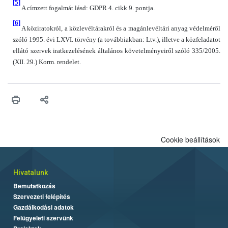
[5]
A címzett fogalmát lásd: GDPR 4. cikk 9. pontja.
[6]
A köziratokról, a közlevéltárakról és a magánlevéltári anyag védelméről
szóló 1995. évi LXVI. törvény (a továbbiakban: Ltv.), illetve a közfeladatot
ellátó szervek iratkezelésének általános követelményeiről szóló 335/2005.
(XII. 29.) Korm. rendelet.
Cookie beállítások
Hivatalunk
Bemutatkozás
Szervezeti felépítés
Gazdálkodási adatok
Felügyeleti szervünk