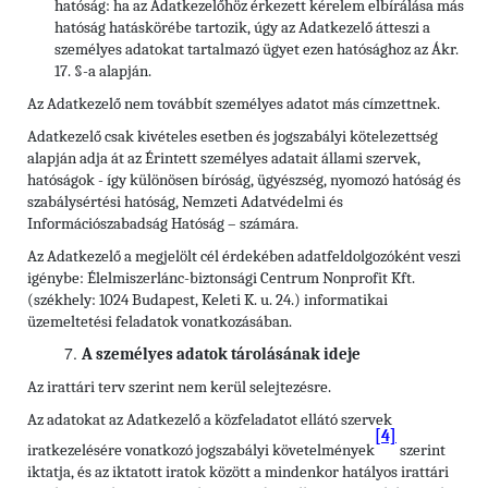
hatóság: ha az Adatkezelőhöz érkezett kérelem elbírálása más
hatóság hatáskörébe tartozik, úgy az Adatkezelő átteszi a
személyes adatokat tartalmazó ügyet ezen hatósághoz az Ákr.
17. §-a alapján.
Az Adatkezelő nem továbbít személyes adatot más címzettnek.
Adatkezelő csak kivételes esetben és jogszabályi kötelezettség
alapján adja át az Érintett személyes adatait állami szervek,
hatóságok - így különösen bíróság, ügyészség, nyomozó hatóság és
szabálysértési hatóság, Nemzeti Adatvédelmi és
Információszabadság Hatóság – számára.
Az Adatkezelő a megjelölt cél érdekében adatfeldolgozóként veszi
igénybe: Élelmiszerlánc-biztonsági Centrum Nonprofit Kft.
(székhely: 1024 Budapest, Keleti K. u. 24.) informatikai
üzemeltetési feladatok vonatkozásában.
A személyes adatok tárolásának ideje
Az irattári terv szerint nem kerül selejtezésre.
Az adatokat az Adatkezelő a közfeladatot ellátó szervek
[4]
iratkezelésére vonatkozó jogszabályi követelmények
szerint
iktatja, és az iktatott iratok között a mindenkor hatályos irattári