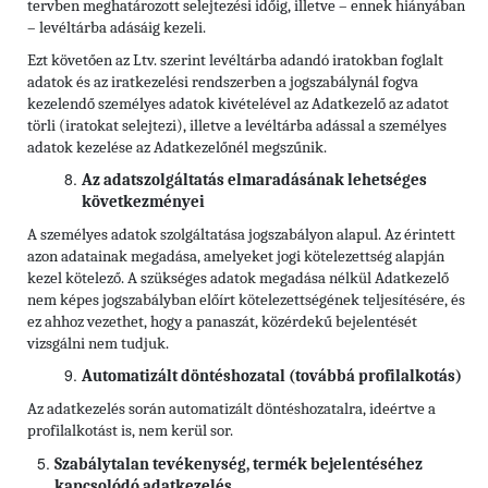
tervben meghatározott selejtezési időig, illetve – ennek hiányában
– levéltárba adásáig kezeli.
Ezt követően az Ltv. szerint levéltárba adandó iratokban foglalt
adatok és az iratkezelési rendszerben a jogszabálynál fogva
kezelendő személyes adatok kivételével az Adatkezelő az adatot
törli (iratokat selejtezi), illetve a levéltárba adással a személyes
adatok kezelése az Adatkezelőnél megszűnik.
Az adatszolgáltatás elmaradásának lehetséges
következményei
A személyes adatok szolgáltatása jogszabályon alapul. Az érintett
azon adatainak megadása, amelyeket jogi kötelezettség alapján
kezel kötelező. A szükséges adatok megadása nélkül Adatkezelő
nem képes jogszabályban előírt kötelezettségének teljesítésére, és
ez ahhoz vezethet, hogy a panaszát, közérdekű bejelentését
vizsgálni nem tudjuk.
Automatizált döntéshozatal (továbbá profilalkotás)
Az adatkezelés során automatizált döntéshozatalra, ideértve a
profilalkotást is, nem kerül sor.
Szabálytalan tevékenység, termék bejelentéséhez
kapcsolódó adatkezelés