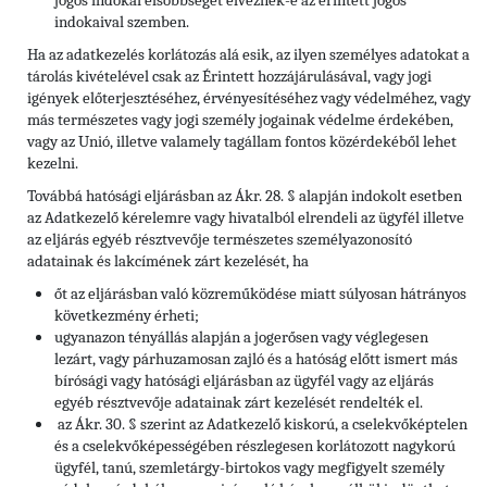
jogos indokai elsőbbséget élveznek-e az érintett jogos
indokaival szemben.
Ha az adatkezelés korlátozás alá esik, az ilyen személyes adatokat a
tárolás kivételével csak az Érintett hozzájárulásával, vagy jogi
igények előterjesztéséhez, érvényesítéséhez vagy védelméhez, vagy
más természetes vagy jogi személy jogainak védelme érdekében,
vagy az Unió, illetve valamely tagállam fontos közérdekéből lehet
kezelni.
Továbbá hatósági eljárásban az Ákr. 28. § alapján indokolt esetben
az Adatkezelő kérelemre vagy hivatalból elrendeli az ügyfél illetve
az eljárás egyéb résztvevője természetes személyazonosító
adatainak és lakcímének zárt kezelését, ha
őt az eljárásban való közreműködése miatt súlyosan hátrányos
következmény érheti;
ugyanazon tényállás alapján a jogerősen vagy véglegesen
lezárt, vagy párhuzamosan zajló és a hatóság előtt ismert más
bírósági vagy hatósági eljárásban az ügyfél vagy az eljárás
egyéb résztvevője adatainak zárt kezelését rendelték el.
az Ákr. 30. § szerint az Adatkezelő kiskorú, a cselekvőképtelen
és a cselekvőképességében részlegesen korlátozott nagykorú
ügyfél, tanú, szemletárgy-birtokos vagy megfigyelt személy