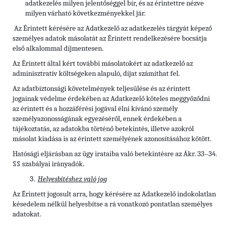
adatkezelés milyen jelentőséggel bír, és az érintettre nézve
milyen várható következményekkel jár.
Az Érintett kérésére az Adatkezelő az adatkezelés tárgyát képező
személyes adatok másolatát az Érintett rendelkezésére bocsátja
első alkalommal díjmentesen.
Az Érintett által kért további másolatokért az adatkezelő az
adminisztratív költségeken alapuló, díjat számíthat fel.
Az adatbiztonsági követelmények teljesülése és az érintett
jogainak védelme érdekében az Adatkezelő köteles meggyőződni
az érintett és a hozzáférési jogával élni kívánó személy
személyazonosságának egyezéséről, ennek érdekében a
tájékoztatás, az adatokba történő betekintés, illetve azokról
másolat kiadása is az érintett személyének azonosításához kötött.
Hatósági eljárásban az ügy irataiba való betekintésre az Ákr. 33–34.
§§ szabályai irányadók.
Helyesbítéshez való jog
Az Érintett jogosult arra, hogy kérésére az Adatkezelő indokolatlan
késedelem nélkül helyesbítse a rá vonatkozó pontatlan személyes
adatokat.