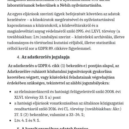
laboratóriumok bekerülnek a Nébih nyilvántartásába.
Az egyes eljárások szerinti ügyek befejezését követően az adatok
kezelésére – a közokiratok megőrzésével és nyilvántartásával
kapcsolatosan a köziratokról, a közlevéltárakról és a
magánlevéltári anyag védelméről szóló 1995. évi LXVI. törvény (a
továbbiakban: Ltv.)szabályai szerint – közérdekű archiválás, illetve
tudományos és történelmi kutatási céljából, illetve statisztikai
célból kerül sor a GDPR 89. cikkére figyelemmel.
Az adatkezelés jogalapja
Az adatkezelés a GDPR 6. cikk (1) bekezdés e) pontján alapul, az
Adatkezelőre ruházott közhatalmi jogosítványok gyakorlása
keretében végzett, vagy közérdekű feladatainak végrehajtása
érdekében szükséges, tekintettel
az alábbi jogszabályokra:
az élelmiszerláncról és hatósági felügyeletéről szóló 2008. évi
XLVI. törvény 33. § a) pont
a hatósági eljárások vonatkozásában az általános közigazgatási
rendtartásról szóló 2016. évi CL. törvény (továbbiakban: Ákr.)
27. § (2) bekezdése, valamint a 33–34. §;
Ltv. 4. § és 9. §.