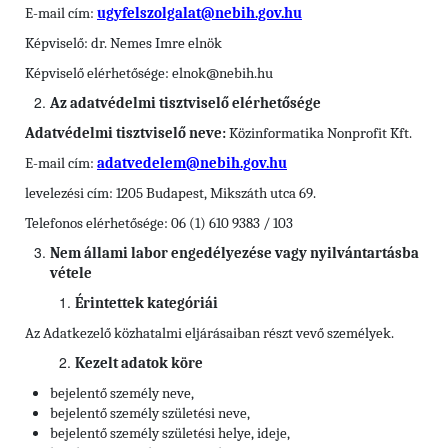
E-mail cím:
ugyfelszolgalat@nebih.gov.hu
Képviselő: dr. Nemes Imre elnök
Képviselő elérhetősége: elnok@nebih.hu
Az adatvédelmi tisztviselő elérhetősége
Adatvédelmi tisztviselő neve:
Közinformatika Nonprofit Kft.
E-mail cím:
adatvedelem@nebih.gov.hu
levelezési cím: 1205 Budapest, Mikszáth utca 69.
Telefonos elérhetősége: 06 (1) 610 9383 / 103
Nem állami labor engedélyezése vagy nyilvántartásba
vétele
Érintettek kategóriái
Az Adatkezelő közhatalmi eljárásaiban részt vevő személyek.
Kezelt adatok köre
bejelentő személy neve,
bejelentő személy születési neve,
bejelentő személy születési helye, ideje,