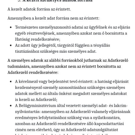
A kezelt személyes adatok forrása
A kezelt adatok forrása az érintett.
Amennyiben a kezelt adat forrása nem az érintett:
Természetes személyazonosító adatai az ügyfélnek és az eljárás
egyéb résztvevőjének, amennyiben azokat nem ő bocsátotta a
Hatóság rendelkezésére;
Az adott ügy jellegétől, tárgyától függően a tényállás
tisztázásához szükséges más személyes adat.
A személyes adatok az alábbi forrásokból juthatnak az Adatkezelő
tudomására, amennyiben azokat nem az érintett bocsátotta az
Adatkezelő rendelkezésére:
A kérelmező vagy bejelentést tevő érintett: a hatóság eljárását
kezdeményező személy azonosításához szükséges személyes
adatok mellett az általa önként megadott személyes adatokat
is kezeli az Adatkezelő;
A Belügyminisztérium által vezetett személyi adat- és lakcím-
nyilvántartás: amennyiben az Adatkezelő valamely eljárásának
eredményes lefolytatásához szükség van a nyilatkozatára,
azonban az Adatkezelő rendelkezésére álló kapcsolattartási
címén nem elérhető, úgy az Adatkezelő adatszolgáltatást