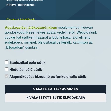
Hírlevél feliratkozás
Gyakori kérdések
Élelmiszer
Adatkezelési tájékoztatónkban
megismerheti, hogyan
Állat
gondoskodunk személyes adatai védelméről. Weboldalunk
Növény
cookie-kat (sütiket) használ a jobb felhasználói élmény
Laboratóriumok
érdekében, melynek biztosításához kérjük, kattintson az
Labor/Egyéb
„Elfogadom” gombra.
Statisztikai célú sütik
Hirdetési célú sütik
Alapműködést biztosító és funkcionális sütik
ÖSSZES SÜTI ELFOGADÁSA
Nemzeti Élelmiszerlánc-biztonsági Hivatal
Cím: 1024 Budapest, Keleti Károly utca. 24.
KIVÁLASZTOTT SÜTIK ELFOGADÁSA
Levelezési cím: 1525 Budapest. Pf. 30.