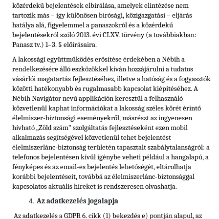
közérdekű bejelentések elbírálása, amelyek elintézése nem
tartozik más – így különösen bírósági, közigazgatási – eljárás
hatálya alá, figyelemmel a panaszokról és a közérdekű
bejelentésekről szóló 2013. évi CLXV. törvény (a továbbiakban:
Panasz tv.) 1–3. § előírásaira.
A lakossági együttműködés erősítése érdekében a Nébih a
rendelkezésére álló eszközökkel kíván hozzájárulni a tudatos
vásárlói magatartás fejlesztéséhez, illetve a hatóság és a fogyasztók
közötti hatékonyabb és rugalmasabb kapcsolat kiépítéséhez. A
Nébih Navigátor nevű applikáción keresztül a felhasználó
közvetlenül kaphat információkat a lakosság széles körét érintő
élelmiszer-biztonsági eseményekről, másrészt az ingyenesen
hívható „Zöld szám” szolgáltatás fejlesztéseként ezen mobil
alkalmazás segítségével közvetlenül tehet bejelentést
élelmiszerlánc-biztonság területén tapasztalt szabálytalanságról: a
telefonos bejelentésen kívül igénybe veheti például a hangalapú, a
fényképes és az email-es bejelentés lehetőségét, eltárolhatja
korábbi bejelentéseit, továbbá az élelmiszerlánc-biztonsággal
kapcsolatos aktuális híreket is rendszeresen olvashatja.
Az adatkezelés jogalapja
Az adatkezelés a GDPR 6. cikk (1) bekezdés e) pontján alapul, az