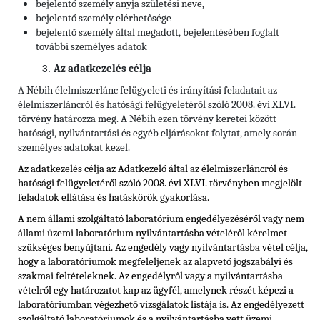
bejelentő személy anyja születési neve,
bejelentő személy elérhetősége
bejelentő személy által megadott, bejelentésében foglalt
további személyes adatok
Az adatkezelés célja
A Nébih élelmiszerlánc felügyeleti és irányítási feladatait az
élelmiszerláncról és hatósági felügyeletéről szóló 2008. évi XLVI.
törvény határozza meg. A Nébih ezen törvény keretei között
hatósági, nyilvántartási és egyéb eljárásokat folytat, amely során
személyes adatokat kezel.
Az adatkezelés célja az Adatkezelő által az élelmiszerláncról és
hatósági felügyeletéről szóló 2008. évi XLVI. törvényben megjelölt
feladatok ellátása és hatáskörök gyakorlása.
A nem állami szolgáltató laboratórium engedélyezéséről vagy nem
állami üzemi laboratórium nyilvántartásba vételéről kérelmet
szükséges benyújtani. Az engedély vagy nyilvántartásba vétel célja,
hogy a laboratóriumok megfeleljenek az alapvető jogszabályi és
szakmai feltételeknek. Az engedélyről vagy a nyilvántartásba
vételről egy határozatot kap az ügyfél, amelynek részét képezi a
laboratóriumban végezhető vizsgálatok listája is. Az engedélyezett
szolgáltató laboratóriumok és a nyilvántartásba vett üzemi