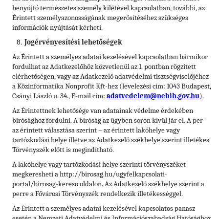
benyújtó természetes személy kilétével kapcsolatban, további, az
Érintett személyazonosságának megerősítéséhez szükséges
információk nyújtását kérheti.
Jogérvényesítési lehetőségek
Az Érintett a személyes adatai kezelésével kapcsolatban bármikor
fordulhat az Adatkezelőhöz közvetlenül az 1. pontban rögzített
elérhetőségen, vagy az Adatkezelő adatvédelmi tisztségviselőjéhez
a Közinformatika Nonprofit Kft-hez (levelezési cím: 1043 Budapest,
Csányi László u. 34., E-mail cím:
adatvedelem@nebih.gov.hu
).
Az Érintettnek lehetősége van adatainak védelme érdekében
bírósághoz fordulni. A bíróság az ügyben soron kívül jár el. A per -
az érintett választása szerint – az érintett lakóhelye vagy
tartózkodási helye illetve az Adatkezelő székhelye szerint illetékes
Törvényszék előtt is megindítható.
A lakóhelye vagy tartózkodási helye szerinti törvényszéket
megkeresheti a http://birosag.hu/ugyfelkapcsolati-
portal/birosag-kereso oldalon. Az Adatkezelő székhelye szerint a
perre a Fővárosi Törvényszék rendelkezik illetékességgel.
Az Érintett a személyes adatai kezelésével kapcsolatos panasz
esetén a Nemzeti Adatvédelmi és Információszabadság Hatósághoz