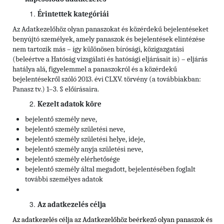
Érintettek kategóriái
Az Adatkezelőhöz olyan panaszokat és közérdekű bejelentéseket
benyújtó személyek, amely panaszok és bejelentések elintézése
nem tartozik más – így különösen bírósági, közigazgatási
(beleértve a Hatóság vizsgálati és hatósági eljárásait is) – eljárás
hatálya alá, figyelemmel a panaszokról és a közérdekű
bejelentésekről szóló 2013. évi CLXV. törvény (a továbbiakban:
Panasz tv.) 1–3. § előírásaira.
Kezelt adatok köre
bejelentő személy neve,
bejelentő személy születési neve,
bejelentő személy születési helye, ideje,
bejelentő személy anyja születési neve,
bejelentő személy elérhetősége
bejelentő személy által megadott, bejelentésében foglalt
további személyes adatok
Az adatkezelés célja
Az adatkezelés célja az Adatkezelőhöz beérkező olyan panaszok és