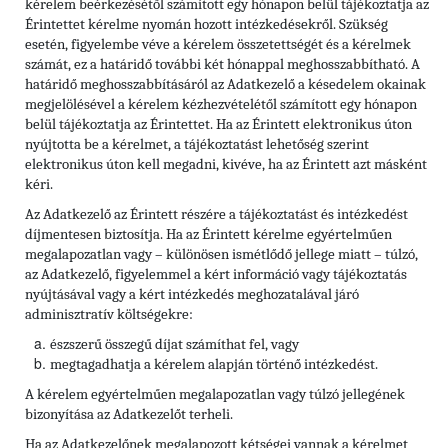
kérelem beérkezésétől számított egy hónapon belül tájékoztatja az
Érintettet kérelme nyomán hozott intézkedésekről. Szükség
esetén, figyelembe véve a kérelem összetettségét és a kérelmek
számát, ez a határidő további két hónappal meghosszabbítható. A
határidő meghosszabbításáról az Adatkezelő a késedelem okainak
megjelölésével a kérelem kézhezvételétől számított egy hónapon
belül tájékoztatja az Érintettet. Ha az Érintett elektronikus úton
nyújtotta be a kérelmet, a tájékoztatást lehetőség szerint
elektronikus úton kell megadni, kivéve, ha az Érintett azt másként
kéri.
Az Adatkezelő az Érintett részére a tájékoztatást és intézkedést
díjmentesen biztosítja. Ha az Érintett kérelme egyértelműen
megalapozatlan vagy – különösen ismétlődő jellege miatt – túlzó,
az Adatkezelő, figyelemmel a kért információ vagy tájékoztatás
nyújtásával vagy a kért intézkedés meghozatalával járó
adminisztratív költségekre:
észszerű összegű díjat számíthat fel, vagy
megtagadhatja a kérelem alapján történő intézkedést.
A kérelem egyértelműen megalapozatlan vagy túlzó jellegének
bizonyítása az Adatkezelőt terheli.
Ha az Adatkezelőnek megalapozott kétségei vannak a kérelmet