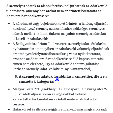
A személyes adatok az alábbi forrásokból juthatnak az Adatkezelő
tudomására, amennyiben azokat nem az érintett bocsátotta az
Adatkezelő rendelkezésére:
A kérelmező vagy bejelentést tevő érintett: a hatóság eljárását
kezdeményező személy azonosításához szükséges személyes
adatok mellett az általa önként megadott személyes adatokat
is kezeli az Adatkezelő;
A Belügyminisztérium által vezetett személyi adat- és lakcím-
nyilvántartás: amennyiben az Adatkezelő valamely eljárásának
eredményes lefolytatásához szükség van a nyilatkozatára,
azonban az Adatkezelő rendelkezésére álló kapcsolattartási
címén nem elérhető, úgy az Adatkezelő adatszolgáltatást
kérhet a személyi adat- és lakcím-nyilvántartásból;
A személyes adatok továbbítása, címzettjei, illetve a
[3]
címzettek kategóriái
Magyar Posta Zrt. (székhely: 1138 Budapest, Dunavirág utca 2-
6.): az adott eljárás során az ügyfelekkel történő
kapcsolattartás keretében az Adatkezelő adatokat ad át
részére.
Hatáskörrel és illetékességgel rendelkező más magyarországi