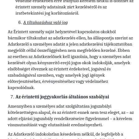
védelme érdekében erre irányuló kérelem nélkül is dönthet az
érintett személy adatainak zárt kezeléséről és az
iratbetekintési jog korlátozásáról.
A tiltakozáshoz való jog
Az Érintett személy saját helyzetével kapcsolatos okokból
bármikor tiltakozhat az adatkezelés ellen, ha álláspontja szerint az
Adatkezelő a személyes adatát a jelen adatkezelési tájékoztatóban
megjelölt céllal összefüggésben nem megfelelően kezelné. Ebben
az esetben az Adatkezelőnek kell igazolnia, hogy a személyes adat
kezelését olyan kényszerítő erejű jogos okok indokolják, amelyek
elsőbbséget élveznek az érintett érdekeivel, jogaival és
szabadságaival szemben, vagy amelyek jogi igények
előterjesztéséhez, érvényesítéséhez vagy védelméhez
kapcsolódnak.
Az érintetti joggyakorlás általános szabályai
Amennyiben a személyes adat szolgáltatása jogszabályi
kötelezettségen alapul, és az érintett ennek nem tesz eleget, az – az
adott eljárási jogszabály rendelkezéseire figyelemmel – a kérelem
visszautasítását vagy elutasítását eredményezheti.
Az Adatkezelő indokolatlan késedelem nélkül, de legfeljebb a