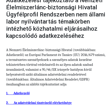
Adatkezelési tájékoztató a Nemzeti
Élelmiszerlánc-biztonsági Hivatal
Ügyfélprofil Rendszerben nem állami
labor nyilvántartás témakörben
intézhető közhatalmi eljárásaihoz
kapcsolódó adatkezeléséhez
A Nemzeti Élelmiszerlánc-biztonsági Hivatal (továbbiakban:
Adatkezelő) az Európai Parlament és Tanács (EU) 2016/679 számú,
a természetes személyeknek a személyes adatok kezelése
tekintetében történő védelméről és az ilyen adatok szabad
áramlásáról, valamint a 95/46/EK irányelv hatályon kívül
helyezéséről szóló általános adatvédelmi rendeletével
(továbbiakban: Általános Adatvédelmi Rendelet/GDPR)
összhangban az alábbi tájékoztatást adja
1.
Adatkezelő
2.
Az adatvédelmi tisztviselő elérhetősége