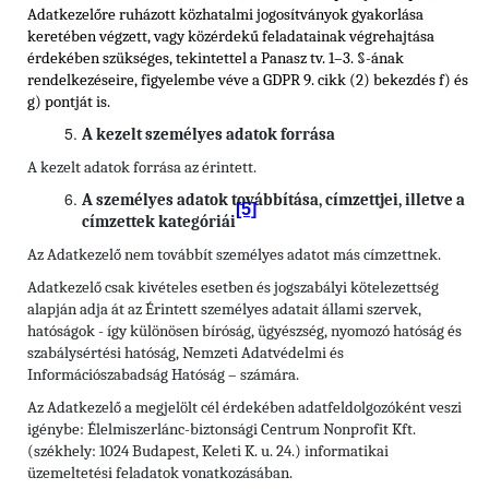
Adatkezelőre ruházott közhatalmi jogosítványok gyakorlása
keretében végzett, vagy közérdekű feladatainak végrehajtása
érdekében szükséges, tekintettel a Panasz tv. 1–3. §-ának
rendelkezéseire, figyelembe véve a GDPR 9. cikk (2) bekezdés f) és
g) pontját is.
A kezelt személyes adatok forrása
A kezelt adatok forrása az érintett.
A személyes adatok továbbítása, címzettjei, illetve a
[5]
címzettek kategóriái
Az Adatkezelő nem továbbít személyes adatot más címzettnek.
Adatkezelő csak kivételes esetben és jogszabályi kötelezettség
alapján adja át az Érintett személyes adatait állami szervek,
hatóságok - így különösen bíróság, ügyészség, nyomozó hatóság és
szabálysértési hatóság, Nemzeti Adatvédelmi és
Információszabadság Hatóság – számára.
Az Adatkezelő a megjelölt cél érdekében adatfeldolgozóként veszi
igénybe: Élelmiszerlánc-biztonsági Centrum Nonprofit Kft.
(székhely: 1024 Budapest, Keleti K. u. 24.) informatikai
üzemeltetési feladatok vonatkozásában.