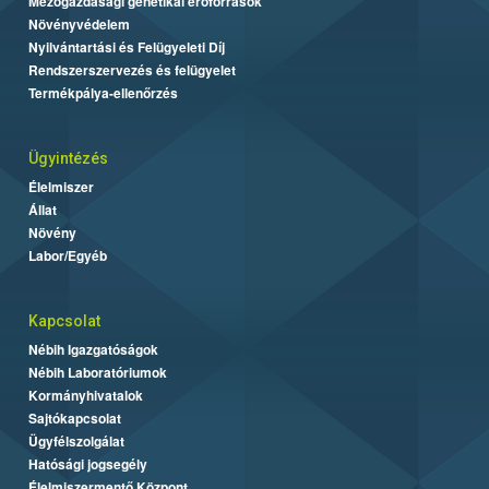
Mezőgazdasági genetikai erőforrások
Növényvédelem
Nyilvántartási és Felügyeleti Díj
Rendszerszervezés és felügyelet
Termékpálya-ellenőrzés
Ügyintézés
Élelmiszer
Állat
Növény
Labor/Egyéb
Kapcsolat
Nébih Igazgatóságok
Nébih Laboratóriumok
Kormányhivatalok
Sajtókapcsolat
Ügyfélszolgálat
Hatósági jogsegély
Élelmiszermentő Központ