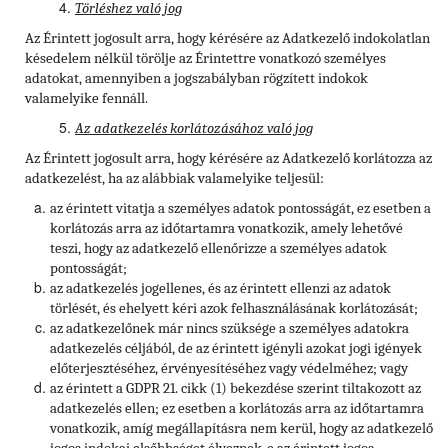
Törléshez való jog
Az Érintett
jogosult arra, hogy kérésére az Adatkezelő indokolatlan
késedelem nélkül törölje az Érintettre vonatkozó személyes
adatokat, amennyiben a jogszabályban rögzített indokok
valamelyike fennáll.
Az adatkezelés korlátozásához való jog
Az Érintett jogosult arra, hogy kérésére az Adatkezelő korlátozza az
adatkezelést, ha az alábbiak valamelyike teljesül:
az érintett vitatja a személyes adatok pontosságát, ez esetben a
korlátozás arra az időtartamra vonatkozik, amely lehetővé
teszi, hogy az adatkezelő ellenőrizze a személyes adatok
pontosságát;
az adatkezelés jogellenes, és az érintett ellenzi az adatok
törlését, és ehelyett kéri azok felhasználásának korlátozását;
az adatkezelőnek már nincs szüksége a személyes adatokra
adatkezelés céljából, de az érintett igényli azokat jogi igények
előterjesztéséhez, érvényesítéséhez vagy védelméhez; vagy
az érintett a GDPR 21. cikk (1) bekezdése szerint tiltakozott az
adatkezelés ellen; ez esetben a korlátozás arra az időtartamra
vonatkozik, amíg megállapításra nem kerül, hogy az adatkezelő