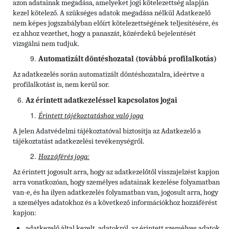
azon adatainak megadása, amelyeket jogi kötelezettség alapján
kezel kötelező. A szükséges adatok megadása nélkül Adatkezelő
nem képes jogszabályban előírt kötelezettségének teljesítésére, és
ez ahhoz vezethet, hogy a panaszát, közérdekű bejelentését
vizsgálni nem tudjuk.
Automatizált döntéshozatal (továbbá profilalkotás)
Az adatkezelés során automatizált döntéshozatalra, ideértve a
profilalkotást is, nem kerül sor.
Az érintett adatkezeléssel kapcsolatos jogai
Érintett tájékoztatáshoz való joga
A jelen Adatvédelmi tájékoztatóval biztosítja az Adatkezelő a
tájékoztatást adatkezelési tevékenységről.
Hozzáférés joga:
Az érintett jogosult arra, hogy az adatkezelőtől visszajelzést kapjon
arra vonatkozóan, hogy személyes adatainak kezelése folyamatban
van-e, és ha ilyen adatkezelés folyamatban van, jogosult arra, hogy
a személyes adatokhoz és a következő információkhoz hozzáférést
kapjon:
adatkezelő által kezelt, adatokról, az érintett személyes adatok