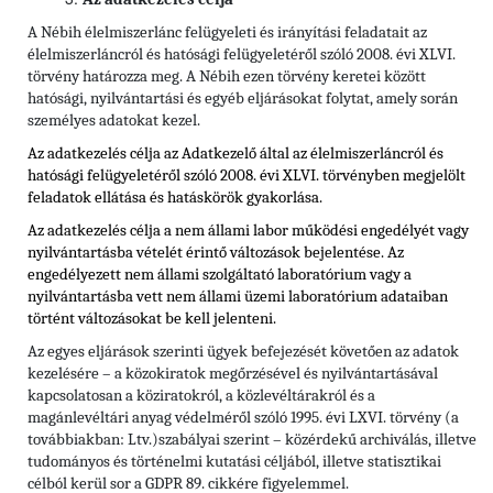
A Nébih élelmiszerlánc felügyeleti és irányítási feladatait az
élelmiszerláncról és hatósági felügyeletéről szóló 2008. évi XLVI.
törvény határozza meg. A Nébih ezen törvény keretei között
hatósági, nyilvántartási és egyéb eljárásokat folytat, amely során
személyes adatokat kezel.
Az adatkezelés célja az Adatkezelő által az élelmiszerláncról és
hatósági felügyeletéről szóló 2008. évi XLVI. törvényben megjelölt
feladatok ellátása és hatáskörök gyakorlása.
Az adatkezelés célja a nem állami labor működési engedélyét vagy
nyilvántartásba vételét érintő változások bejelentése. Az
engedélyezett nem állami szolgáltató laboratórium vagy a
nyilvántartásba vett nem állami üzemi laboratórium adataiban
történt változásokat be kell jelenteni.
Az egyes eljárások szerinti ügyek befejezését követően az adatok
kezelésére – a közokiratok megőrzésével és nyilvántartásával
kapcsolatosan a köziratokról, a közlevéltárakról és a
magánlevéltári anyag védelméről szóló 1995. évi LXVI. törvény (a
továbbiakban: Ltv.)szabályai szerint – közérdekű archiválás, illetve
tudományos és történelmi kutatási céljából, illetve statisztikai
célból kerül sor a GDPR 89. cikkére figyelemmel.