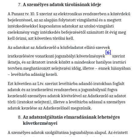
A személyes adatok tárolásának ideje
A Panasz tv. 10. § szerint az elektronikus rendszerben a közérdekű
bejelentéssel, az az alapján folytatott vizsgálattal és a megtett
intézkedésekkel kapcsolatos adatokat az utolsó vizsgálati
cselekmény vagy intézkedés befejezésétől számított öt évig meg
kell őrizni, azt követően törölni kell.
Az adatokat az Adatkezelő a közfeladatot ellátó szervek
[6]
iratkezelésére vonatkozó jogszabályi követelmények
szerint
iktatja, és az iktatott iratok között a mindenkor hatályos irattári
tervben meghatározott selejtezési időig, illetve – ennek hiányában
– levéltárba adásáig kezeli.
Ezt követően az Ltv. szerint levéltárba adandó iratokban foglalt
adatok és az iratkezelési rendszerben a jogszabálynál fogva
kezelendő személyes adatok kivételével az Adatkezelő az adatot
törli (iratokat selejtezi), illetve a levéltárba adással a személyes
adatok kezelése az Adatkezelőnél megszűnik.
Az adatszolgáltatás elmaradásának lehetséges
következményei
A személyes adatok szolgáltatása jogszabályon alapul. Az érintett