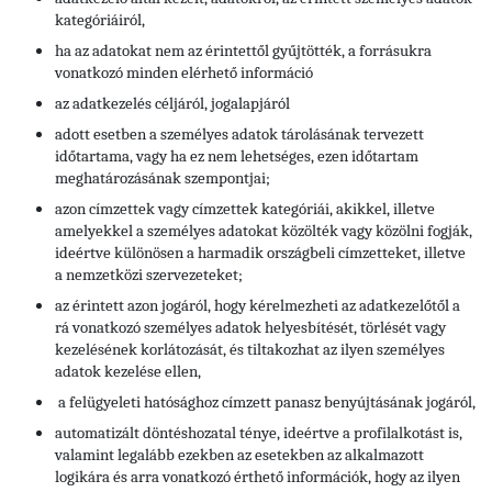
kategóriáiról,
ha az adatokat nem az érintettől gyűjtötték, a forrásukra
vonatkozó minden elérhető információ
az adatkezelés céljáról, jogalapjáról
adott esetben a személyes adatok tárolásának tervezett
időtartama, vagy ha ez nem lehetséges, ezen időtartam
meghatározásának szempontjai;
azon címzettek vagy címzettek kategóriái, akikkel, illetve
amelyekkel a személyes adatokat közölték vagy közölni fogják,
ideértve különösen a harmadik országbeli címzetteket, illetve
a nemzetközi szervezeteket;
az érintett azon jogáról, hogy kérelmezheti az adatkezelőtől a
rá vonatkozó személyes adatok helyesbítését, törlését vagy
kezelésének korlátozását, és tiltakozhat az ilyen személyes
adatok kezelése ellen,
a felügyeleti hatósághoz címzett panasz benyújtásának jogáról,
automatizált döntéshozatal ténye, ideértve a profilalkotást is,
valamint legalább ezekben az esetekben az alkalmazott
logikára és arra vonatkozó érthető információk, hogy az ilyen