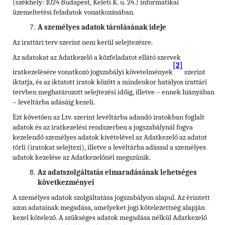
(székhely: 1024 Budapest, Keleti K. u. 24.) informatikai
üzemeltetési feladatok vonatkozásában.
A személyes adatok tárolásának ideje
Az irattári terv szerint nem kerül selejtezésre.
Az adatokat az Adatkezelő a közfeladatot ellátó szervek
[2]
iratkezelésére vonatkozó jogszabályi követelmények
szerint
iktatja, és az iktatott iratok között a mindenkor hatályos irattári
tervben meghatározott selejtezési időig, illetve – ennek hiányában
– levéltárba adásáig kezeli.
Ezt követően az Ltv. szerint levéltárba adandó iratokban foglalt
adatok és az iratkezelési rendszerben a jogszabálynál fogva
kezelendő személyes adatok kivételével az Adatkezelő az adatot
törli (iratokat selejtezi), illetve a levéltárba adással a személyes
adatok kezelése az Adatkezelőnél megszűnik.
Az adatszolgáltatás elmaradásának lehetséges
következményei
A személyes adatok szolgáltatása jogszabályon alapul. Az érintett
azon adatainak megadása, amelyeket jogi kötelezettség alapján
kezel kötelező. A szükséges adatok megadása nélkül Adatkezelő