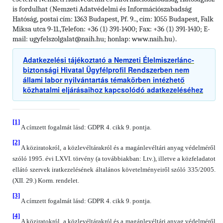
Nemzeti Adatvédelmi és Információszabadság
is fordulhat (
Hatóság, postai cím: 1363 Budapest, Pf. 9.., cím: 1055 Budapest, Falk
Miksa utca 9-11.,
Telefon: +36 (1) 391-1400; Fax: +36 (1) 391-1410; E-
mail: ugyfelszolgalat@naih.hu; honlap: www.naih.hu).
Adatkezelési tájékoztató a Nemzeti Élelmiszerlánc-
biztonsági Hivatal Ügyfélprofil Rendszerben nem
állami labor nyilvántartás témakörben intézhető
közhatalmi eljárásaihoz kapcsolódó adatkezeléséhez
[1]
A címzett fogalmát lásd: GDPR 4. cikk 9. pontja.
[2]
A köziratokról, a közlevéltárakról és a magánlevéltári anyag védelméről
szóló 1995. évi LXVI. törvény (a továbbiakban: Ltv.), illetve a közfeladatot
ellátó szervek iratkezelésének általános követelményeiről szóló 335/2005.
(XII. 29.) Korm. rendelet.
[3]
A címzett fogalmát lásd: GDPR 4. cikk 9. pontja.
[4]
A köziratokról, a közlevéltárakról és a magánlevéltári anyag védelméről