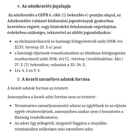
Az adatkezelés jogalapja
Az adatkezelés a GDPR 6. cikk (1) bekezdés e) pontján alapul, az
Adatkezelőre ruházott közhatalmi jogosítványok gyakorlása
keretében végzett, vagy közérdekű feladatainak végrehajtása
érdekében szükséges, tekintettel
az alábbi jogszabályokra:
az élelmiszerláncról és hatósági felügyeletéről szóló 2008. évi
XLVI. törvény 33. § a) pont
a hatósági eljárások vonatkozásában az általános közigazgatási
rendtartásról szóló 2016. évi CL. törvény (továbbiakban: Ákr.)
27. § (2) bekezdése, valamint a 33–34. §;
Ltv. 4. § és 9. §.
A kezelt személyes adatok forrása
A kezelt adatok forrása az érintett.
Amennyiben a kezelt adat forrása nem az érintett:
Természetes személyazonosító adatai az ügyfélnek és az eljárás
egyéb résztvevőjének, amennyiben azokat nem ő bocsátotta a
Hatóság rendelkezésére;
Az adott ügy jellegétől, tárgyától függően a tényállás
tisztázásához szükséges más személyes adat.