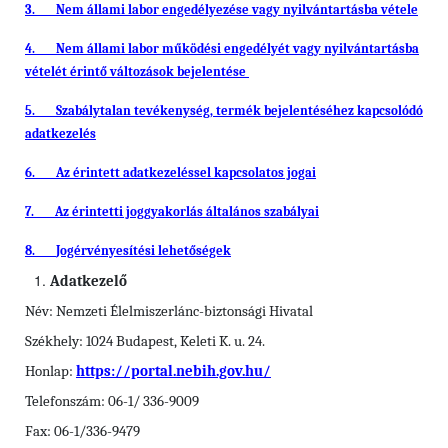
3.
Nem állami labor engedélyezése vagy nyilvántartásba vétele
4.
Nem állami labor működési engedélyét vagy nyilvántartásba
vételét érintő változások bejelentése
5.
Szabálytalan tevékenység, termék bejelentéséhez kapcsolódó
adatkezelés
6.
Az érintett adatkezeléssel kapcsolatos jogai
7.
Az érintetti joggyakorlás általános szabályai
8.
Jogérvényesítési lehetőségek
Adatkezelő
Név: Nemzeti Élelmiszerlánc-biztonsági Hivatal
Székhely: 1024 Budapest, Keleti K. u. 24.
Honlap:
https://portal.nebih.gov.hu/
Telefonszám: 06-1/ 336-9009
Fax: 06-1/336-9479