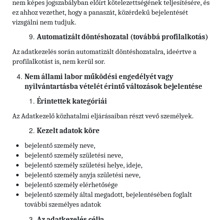
nem képes jogszabályban előírt kötelezettségének teljesítésére, és
ez ahhoz vezethet, hogy a panaszát, közérdekű bejelentését
vizsgálni nem tudjuk.
Automatizált döntéshozatal (továbbá profilalkotás)
Az adatkezelés során automatizált döntéshozatalra, ideértve a
profilalkotást is, nem kerül sor.
Nem állami labor működési engedélyét vagy
nyilvántartásba vételét érintő változások bejelentése
Érintettek kategóriái
Az Adatkezelő közhatalmi eljárásaiban részt vevő személyek.
Kezelt adatok köre
bejelentő személy neve,
bejelentő személy születési neve,
bejelentő személy születési helye, ideje,
bejelentő személy anyja születési neve,
bejelentő személy elérhetősége
bejelentő személy által megadott, bejelentésében foglalt
további személyes adatok
Az adatkezelés célja