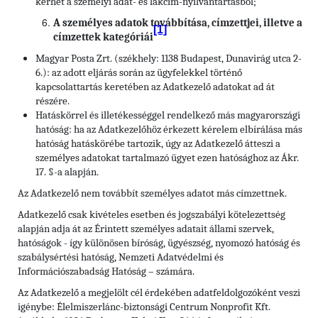
kérhet a személyi adat- és lakcím-nyilvántartásból;
A személyes adatok továbbítása, címzettjei, illetve a
[1]
címzettek kategóriái
Magyar Posta Zrt. (székhely: 1138 Budapest, Dunavirág utca 2-
6.): az adott eljárás során az ügyfelekkel történő
kapcsolattartás keretében az Adatkezelő adatokat ad át
részére.
Hatáskörrel és illetékességgel rendelkező más magyarországi
hatóság: ha az Adatkezelőhöz érkezett kérelem elbírálása más
hatóság hatáskörébe tartozik, úgy az Adatkezelő átteszi a
személyes adatokat tartalmazó ügyet ezen hatósághoz az Ákr.
17. §-a alapján.
Az Adatkezelő nem továbbít személyes adatot más címzettnek.
Adatkezelő csak kivételes esetben és jogszabályi kötelezettség
alapján adja át az Érintett személyes adatait állami szervek,
hatóságok - így különösen bíróság, ügyészség, nyomozó hatóság és
szabálysértési hatóság, Nemzeti Adatvédelmi és
Információszabadság Hatóság – számára.
Az Adatkezelő a megjelölt cél érdekében adatfeldolgozóként veszi
igénybe: Élelmiszerlánc-biztonsági Centrum Nonprofit Kft.