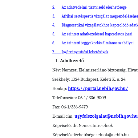
2.
Az adatvédelmi tisztviselő elérhetősége
3.
Afrikai sertéspestis vizsgálat megrendeléséhe
4.
Diagnosztikai vizsgálatokhoz kapcsolódó adat
5.
Az érintett adatkezeléssel kapcsolatos jogai
6.
Az érintetti joggyakorlás általános szabályai
7.
Jogérvényesítési lehetőségek
Adatkezelő
Név: Nemzeti Élelmiszerlánc-biztonsági Hivat
Székhely: 1024 Budapest, Keleti K. u. 24.
Honlap:
https://portal.nebih.gov.hu/
Telefonszám: 06-1/ 336-9009
Fax: 06-1/336-9479
E-mail cím:
ugyfelszolgalat@nebih.gov.hu
Képviselő: dr. Nemes Imre elnök
Képviselő elérhetősége: elnok@nebih.hu