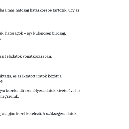
lása más hatóság hatáskörébe tartozik, úgy az
vek, hatóságok – így különösen bíróság,
.
tési feladatok vonatkozásában.
iktatja, és az iktatott iratok között a
li.
fogva kezelendő személyes adatok kivételével az
 megszűnik.
g alapján kezel kötelező. A szükséges adatok