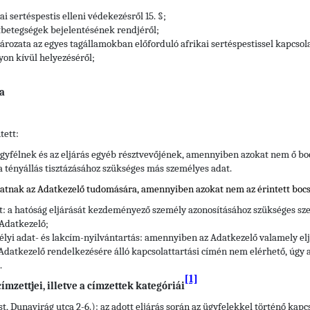
i sertéspestis elleni védekezésről 15. §;
atbetegségek bejelentésének rendjéről;
rozata az egyes tagállamokban előforduló afrikai sertéspestissel kapcsol
yon kívül helyezéséről;
a
tett:
gyfélnek és az eljárás egyéb résztvevőjének, amennyiben azokat nem ő bo
 a tényállás tisztázásához szükséges más személyes adat.
hatnak az Adatkezelő tudomására, amennyiben azokat nem az érintett bocs
tt: a hatóság eljárását kezdeményező személy azonosításához szükséges sze
 Adatkezelő;
élyi adat- és lakcím-nyilvántartás: amennyiben az Adatkezelő valamely e
Adatkezelő rendelkezésére álló kapcsolattartási címén nem elérhető, úgy a
.
[1]
mzettjei, illetve a címzettek kategóriái
t, Dunavirág utca 2-6.): az adott eljárás során az ügyfelekkel történő kap