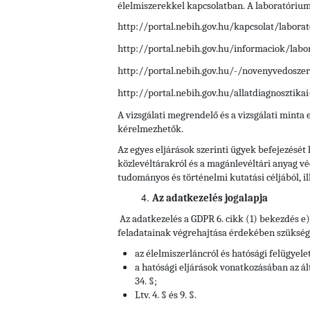
élelmiszerekkel kapcsolatban. A laboratóriumok
http://portal.nebih.gov.hu/kapcsolat/labor
http://portal.nebih.gov.hu/informaciok/labo
http://portal.nebih.gov.hu/-/novenyvedoszer
http://portal.nebih.gov.hu/allatdiagnosztikai
A vizsgálati megrendelő és a vizsgálati minta
kérelmezhetők.
Az egyes eljárások szerinti ügyek befejezését
közlevéltárakról és a magánlevéltári anyag vé
tudományos és történelmi kutatási céljából, il
Az adatkezelés jogalapja
Az adatkezelés a GDPR 6. cikk (1) bekezdés e
feladatainak végrehajtása érdekében szükséges
az élelmiszerláncról és hatósági felügyelet
a hatósági eljárások vonatkozásában az ált
34. §;
Ltv. 4. § és 9. §.