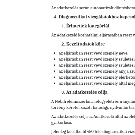
Az adatkezelés során automatizált döntéshozata
Diagnosztikai vizsgálatokhoz kapcso
Érintettek kategóriái
Az Adatkezelő közhatalmi eljárásaiban részt 
Kezelt adatok köre
az eljárásban részt vevő személy neve,
az eljárásban részt vevő személy születési
az eljárásban részt vevő személy születési 
az eljárásban részt vevő személy anyja szü
az eljárásban részt vevő személy elérhető
az eljárásban részt vevő személy által meg
Az adatkezelés célja
A Nébih élelmiszerlánc felügyeleti és irányítá
törvény keretei között hatósági, nyilvántartás
Az adatkezelés célja az Adatkezelő által az él
gyakorlása.
Jelenleg körülbelül 480 féle diagnosztikai vi