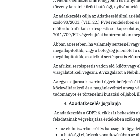
A Nébih élelmiszerlánc felügyeleti és irányítá
törvény keretei között hatósági, nyilvántartás
Az adatkezelés célja az Adatkezelő által az éle
szóló 98/2003. (VIII. 22.) FVM rendeletben és
előforduló afrikai sertéspestissel kapcsolatos
2014/709/EU végrehajtási határozatában megje
Abban az esetben, ha valamely sertésnél vagy 
megállapították, vagy a betegség jelenlétét a
megállapították, az afrikai sertéspestis előfo
Az afrikai sertéspestis vadon élő, kilőtt vagy
vizsgálatot kell végezni. A vizsgálatot a Nébi
Az egyes eljárások szerinti ügyek befejezését
közlevéltárakról és a magánlevéltári anyag vé
tudományos és történelmi kutatási céljából, il
Az adatkezelés jogalapja
Az adatkezelés a GDPR 6. cikk (1) bekezdés e
feladatainak végrehajtása érdekében szükséges
az élelmiszerláncról és hatósági felügyelet
a hatósági eljárások vonatkozásában az ált