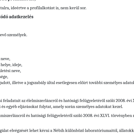
lra, ideértve a profilalkotást is, nem kerül sor.
lódó adatkezelés
vevő személyek.
 neve,
helye, ideje,
letési neve,
sége,
adott, illetve a jogszabály által esetlegesen előírt további személyes adato
si feladatait az élelmiszerláncról és hatósági felügyeletéről szóló 2008. év
i és egyéb eljárásokat folytat, amely során személyes adatokat kezel.
elmiszerláncról és hatósági felügyeletéről szóló 2008. évi XLVI. törvényben
zsgálat elvégzését lehet kérni a Nébih különböző laboratóriumaitól, állato