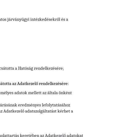
atos járványügyi intézkedésekről és a
csátotta a Hatóság rendelkezésére;
átotta az Adatkezelő rendelkezésére:
mélyes adatok mellett az általa önként
ljárásának eredményes lefolytatásához
z Adatkezelő adatszolgáltatást kérhet a
csolattartás keretében az Adatkezelő adatokat