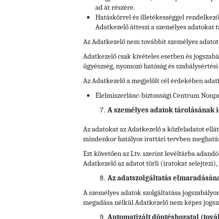
ad át részére.
Hatáskörrel és illetékességgel rendelkez
Adatkezelő átteszi a személyes adatokat t
Az Adatkezelő nem továbbít személyes adatot
Adatkezelő csak kivételes esetben és jogszabál
ügyészség, nyomozó hatóság és szabálysértés
Az Adatkezelő a megjelölt cél érdekében adat
Élelmiszerlánc-biztonsági Centrum Nonprof
A személyes adatok tárolásának i
Az adatokat az Adatkezelő a közfeladatot ell
mindenkor hatályos irattári tervben meghatároz
Ezt követően az Ltv. szerint levéltárba adandó
Adatkezelő az adatot törli (iratokat selejtezi
Az adatszolgáltatás elmaradásán
A személyes adatok szolgáltatása jogszabályon
megadása nélkül Adatkezelő nem képes jogszab
Automatizált döntéshozatal (tová