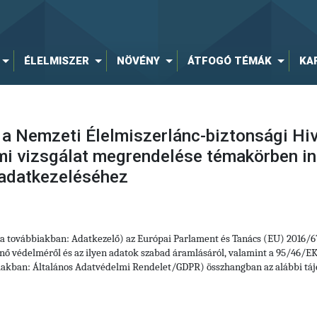
ÉLELMISZER
NÖVÉNY
ÁTFOGÓ TÉMÁK
KA
 a Nemzeti Élelmiszerlánc-biztonsági Hiv
mi vizsgálat megrendelése témakörben in
 adatkezeléséhez
 (a továbbiakban: Adatkezelő) az Európai Parlament és Tanács (EU) 2016/
ő védelméről és az ilyen adatok szabad áramlásáról, valamint a 95/46/EK 
iakban: Általános Adatvédelmi Rendelet/GDPR) összhangban az alábbi táj