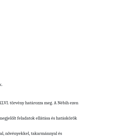
k.
i XLVI. törvény határozza meg. A Nébih ezen
 megjelölt feladatok ellátása és hatáskörök
kkal, növényekkel, takarmánnyal és