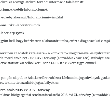
ról és a vizsgálatokról további információ található itt:
atoriumok/nebih-laboratoriumok
r-egyeb/lakossagi/laboratoriumi-vizsgalat
-analitikai-laboratoriumok
-labor-arjegyzek
 együtt kell, hogy beérkezzen a laboratóriumba, ezért a diagnosztikai vizs
 követően az adatok kezelésére – a közokiratok megőrzésével és nyilvántart
delméről szóló 1995. évi LXVI. törvény (a továbbiakban: Ltv.)
szabályai sze
letve statisztikai célból kerül sor a GDPR 89. cikkére figyelemmel.
) pontján alapul, az Adatkezelőre ruházott közhatalmi jogosítványok gyak
, tekintettel az alábbi jogszabályokra:
éről szóló 2008. évi XLVI. törvény;
alános közigazgatási rendtartásról szóló 2016. évi CL. törvény (a továbbia