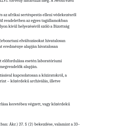
i XLVI. törvény határozza meg. A Nébih ezen
s az afrikai sertéspestis elleni védekezésről
 FVM rendeletben az egyes tagállamokban
yon kívül helyezéséről szóló a Bizottság
kórbonctani elváltozásokat hivatalosan
lat eredménye alapján hivatalosan
tt előfordulása esetén laboratóriumi
i megrendelők alapján.
ásával kapcsolatosan a köziratokról, a
rint – közérdekű archiválás, illetve
orlása keretében végzett, vagy közérdekű
kban: Ákr.) 27. § (2) bekezdése, valamint a 33–