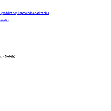
z (vaddisznó) kapcsolódó adatkezelés
kezelés
al (Nébih)