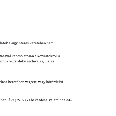
gálatok e-ügyintézés keretében nem
ásával kapcsolatosan a köziratokról, a
rint – közérdekű archiválás, illetve
orlása keretében végzett, vagy közérdekű
kban: Ákr.) 27. § (2) bekezdése, valamint a 33–