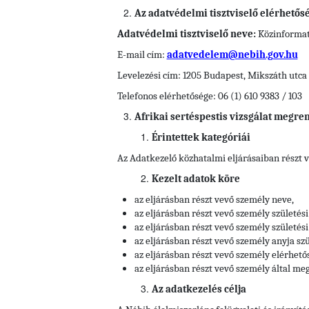
Az adatvédelmi tisztviselő elérhetős
Adatvédelmi tisztviselő neve:
Közinformati
E-mail cím:
adatvedelem@nebih.gov.hu
Levelezési cím: 1205 Budapest, Mikszáth utca 
Telefonos elérhetősége: 06 (1) 610 9383 / 103
Afrikai sertéspestis vizsgálat megr
Érintettek kategóriái
Az Adatkezelő közhatalmi eljárásaiban részt 
Kezelt adatok köre
az eljárásban részt vevő személy neve,
az eljárásban részt vevő személy születési
az eljárásban részt vevő személy születési 
az eljárásban részt vevő személy anyja szü
az eljárásban részt vevő személy elérhető
az eljárásban részt vevő személy által meg
Az adatkezelés célja