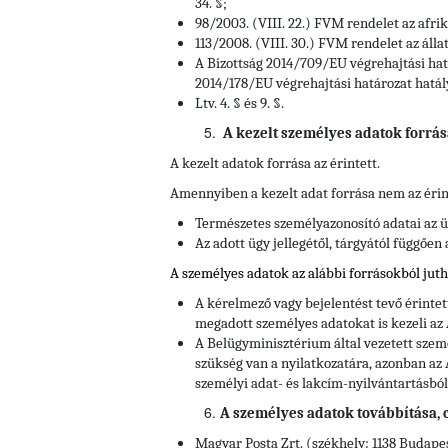
34. §;
98/2003. (VIII. 22.) FVM rendelet az afrika
113/2008. (VIII. 30.) FVM rendelet az áll
A Bizottság 2014/709/EU végrehajtási hatá
2014/178/EU végrehajtási határozat hatál
Ltv. 4. § és 9. §.
A kezelt személyes adatok forrás
A kezelt adatok forrása az érintett.
Amennyiben a kezelt adat forrása nem az érin
Természetes személyazonosító adatai az ü
Az adott ügy jellegétől, tárgyától függően
A személyes adatok az alábbi forrásokból jut
A kérelmező vagy bejelentést tevő érinte
megadott személyes adatokat is kezeli az
A Belügyminisztérium által vezetett szem
szükség van a nyilatkozatára, azonban az 
személyi adat- és lakcím-nyilvántartásból
A személyes adatok továbbítása, cí
Magyar Posta Zrt. (székhely: 1138 Budapes