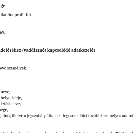
ége
ka Nonprofit Kft.
69.
endeléséhez (vaddisznó) kapcsolódó adatkezelés
vevő személyek.
 neve,
helye, ideje,
letési neve,
sége,
adott, illetve a jogszabály által esetlegesen előírt további személyes adato