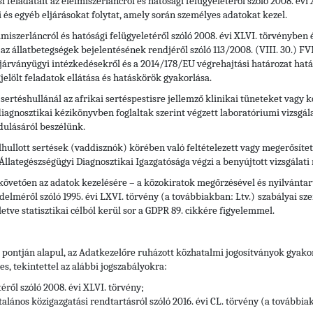
si feladatait az élelmiszerláncról és hatósági felügyeletéről szóló 2008. év
i és egyéb eljárásokat folytat, amely során személyes adatokat kezel.
lmiszerláncról és hatósági felügyeletéről szóló 2008. évi XLVI. törvényben é
 az állatbetegségek bejelentésének rendjéről szóló 113/2008. (VIII. 30.)
 járványügyi intézkedésekről és a 2014/178/EU végrehajtási határozat hatál
lölt feladatok ellátása és hatáskörök gyakorlása.
sertéshullánál az afrikai sertéspestisre jellemző klinikai tüneteket vagy 
 diagnosztikai kézikönyvben foglaltak szerint végzett laboratóriumi vizsgá
rdulásáról beszélünk.
 elhullott sertések (vaddisznók) körében való feltételezett vagy megerősíte
h Állategészségügyi Diagnosztikai Igazgatósága végzi a benyújtott vizsgálat
 követően az adatok kezelésére – a közokiratok megőrzésével és nyilvántart
delméről szóló 1995. évi LXVI. törvény (a továbbiakban: Ltv.)
szabályai sze
letve statisztikai célból kerül sor a GDPR 89. cikkére figyelemmel.
) pontján alapul, az Adatkezelőre ruházott közhatalmi jogosítványok gyak
, tekintettel az alábbi jogszabályokra:
éről szóló 2008. évi XLVI. törvény;
alános közigazgatási rendtartásról szóló 2016. évi CL. törvény (a továbbia