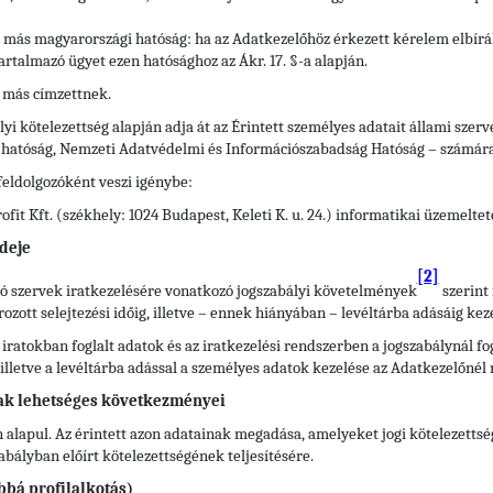
ő más magyarországi hatóság: ha az Adatkezelőhöz érkezett kérelem elbírá
artalmazó ügyet ezen hatósághoz az Ákr. 17. §-a alapján.
 más címzettnek.
yi kötelezettség alapján adja át az Érintett személyes adatait állami szer
i hatóság, Nemzeti Adatvédelmi és Információszabadság Hatóság – számára
feldolgozóként veszi igénybe:
it Kft. (székhely: 1024 Budapest, Keleti K. u. 24.) informatikai üzemelte
deje
[2]
átó szervek iratkezelésére vonatkozó jogszabályi követelmények
szerint 
ott selejtezési időig, illetve – ennek hiányában – levéltárba adásáig keze
 iratokban foglalt adatok és az iratkezelési rendszerben a jogszabálynál 
), illetve a levéltárba adással a személyes adatok kezelése az Adatkezelőnél
ak lehetséges következményei
 alapul. Az érintett azon adatainak megadása, amelyeket jogi kötelezettsé
ályban előírt kötelezettségének teljesítésére.
bbá profilalkotás)