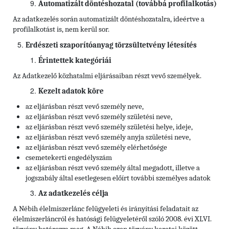
Automatizált döntéshozatal (továbbá profilalkotás)
Az adatkezelés során automatizált döntéshozatalra, ideértve a
profilalkotást is, nem kerül sor.
Erdészeti szaporítóanyag törzsültetvény létesítés
Érintettek kategóriái
Az Adatkezelő közhatalmi eljárásaiban részt vevő személyek.
Kezelt adatok köre
az eljárásban részt vevő személy neve,
az eljárásban részt vevő személy születési neve,
az eljárásban részt vevő személy születési helye, ideje,
az eljárásban részt vevő személy anyja születési neve,
az eljárásban részt vevő személy elérhetősége
csemetekerti engedélyszám
az eljárásban részt vevő személy által megadott, illetve a
jogszabály által esetlegesen előírt további személyes adatok
Az adatkezelés célja
A Nébih élelmiszerlánc felügyeleti és irányítási feladatait az
élelmiszerláncról és hatósági felügyeletéről szóló 2008. évi XLVI.