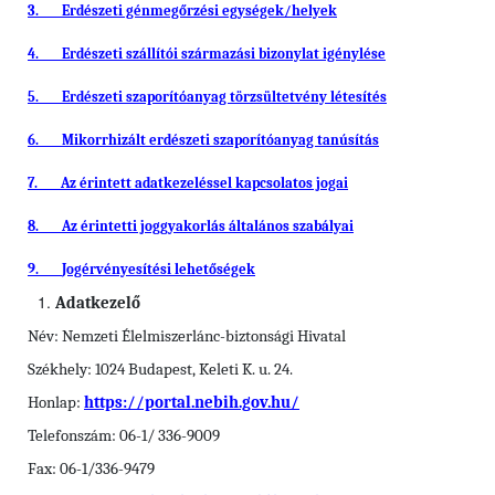
3.
Erdészeti génmegőrzési egységek/helyek
4.
Erdészeti szállítói származási bizonylat igénylése
5.
Erdészeti szaporítóanyag törzsültetvény létesítés
6.
Mikorrhizált erdészeti szaporítóanyag tanúsítás
7.
Az érintett adatkezeléssel kapcsolatos jogai
8.
Az érintetti joggyakorlás általános szabályai
9.
Jogérvényesítési lehetőségek
Adatkezelő
Név: Nemzeti Élelmiszerlánc-biztonsági Hivatal
Székhely: 1024 Budapest, Keleti K. u. 24.
Honlap:
https://portal.nebih.gov.hu/
Telefonszám: 06-1/ 336-9009
Fax: 06-1/336-9479