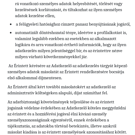
rá vonatkozó személyes adatok helyesbítését, törlését vagy
kezelésének korlátozását, és tiltakozhat az ilyen személyes
adatok kezelése ellen,
a felügyeleti hatósághoz címzett panasz benyújtásának jogáról,
automatizált döntéshozatal ténye, ideértve a profilalkotást is,
valamint legalább ezekben az esetekben az alkalmazott
logikára és arra vonatkozó érthető információk, hogy az ilyen
adatkezelés milyen jelentőséggel bír, és az érintettre nézve
milyen várható következményekkel jár.
Az Érintett kérésére az Adatkezelő az adatkezelés tárgyát képező
személyes adatok másolatát az Érintett rendelkezésére bocsátja
első alkalommal díjmentesen.
Az Érintett által kért további másolatokért az adatkezelő az
adminisztratív költségeken alapuló, díjat számíthat fel.
Az adatbiztonsági követelmények teljesülése és az érintett
jogainak védelme érdekében az Adatkezelő köteles meggyőződni
az érintett és a hozzáférési jogával élni kívánó személy
személyazonosságának egyezéséről, ennek érdekében a
tájékoztatás, az adatokba történő betekintés, illetve azokról
másolat kiadása is az érintett személyének azonosításához kötött.