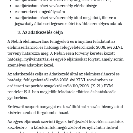
az eljárásban részt vevő személy elérhetősége
csemetekerti engedélyszám
az eljárásban részt vevő személy által megadott, illetve a
jogszabály által esetlegesen előírt további személyes adatok
Az adatkezelés célja
A Nébih élelmiszerlánc felügyeleti és irányítási feladatait az
élelmiszerláncról és hatósági felügyeletéről szóló 2008. évi XLVI.
törvény határozza meg. A Nébih ezen törvény keretei között
hatósági, nyilvántartási és egyéb eljárásokat folytat, amely során
személyes adatokat kezel.
Az adatkezelés célja az Adatkezelő által az élelmiszerláncról és
hatósági felügyeletéről szóló 2008. évi XLVI. törvényben az
erdészeti szaporítóanyagokról szóló 110/2003. (X. 21.) FVM
rendelet 19.§-ban megjelölt feladatok ellátása és hatáskörök
gyakorlása.
Erdészeti szaporítóanyagot csak szállítói származási bizonylattal
kísérten szabad forgalomba hozni.
Az egyes eljárások szerinti ügyek befejezését követően az adatok
kezelésére – a közokiratok megőrzésével és nyilvántartásával