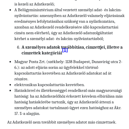
is kezeli az Adatkezelő;
A Belügyminisztérium által vezetett személyi adat- és lakcím-
nyilvántartás: amennyiben az Adatkezelő valamely eljárásának
eredményes lefolytatásához szükség van a nyilatkozatára,
azonban az Adatkezelő rendelkezésére álló kapcsolattartási
címén nem elérhető, úgy az Adatkezelő adatszolgáltatást
kérhet a személyi adat- és lakcím-nyilvántartásból;
A személyes adatok továbbítása, címzettjei, illetve a
[1]
címzettek kategóriái
Magyar Posta Zrt. (székhely: 1138 Budapest, Dunavirág utca 2-
6.): az adott eljárás során az ügyfelekkel történő
kapcsolattartás keretében az Adatkezelő adatokat ad át
részére.
elektronikus kapcsolattartás keretében.
Hatáskörrel és illetékességgel rendelkező más magyarországi
hatóság: ha az Adatkezelőhöz érkezett kérelem elbírálása más
hatóság hatáskörébe tartozik, úgy az Adatkezelő átteszi a
személyes adatokat tartalmazó ügyet ezen hatósághoz az Ákr.
17. §-a alapján.
Az Adatkezelő nem továbbít személyes adatot más címzettnek.