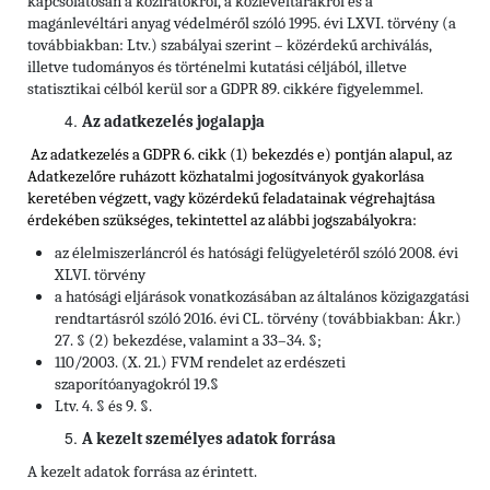
kapcsolatosan a köziratokról, a közlevéltárakról és a
magánlevéltári anyag védelméről szóló 1995. évi LXVI. törvény (a
továbbiakban: Ltv.) szabályai szerint – közérdekű archiválás,
illetve tudományos és történelmi kutatási céljából, illetve
statisztikai célból kerül sor a GDPR 89. cikkére figyelemmel.
Az adatkezelés jogalapja
Az adatkezelés a GDPR 6. cikk (1) bekezdés e) pontján alapul, az
Adatkezelőre ruházott közhatalmi jogosítványok gyakorlása
keretében végzett, vagy közérdekű feladatainak végrehajtása
érdekében szükséges, tekintettel
az alábbi jogszabályokra:
az élelmiszerláncról és hatósági felügyeletéről szóló 2008. évi
XLVI. törvény
a hatósági eljárások vonatkozásában az általános közigazgatási
rendtartásról szóló 2016. évi CL. törvény (továbbiakban: Ákr.)
27. § (2) bekezdése, valamint a 33–34. §;
110/2003. (X. 21.) FVM rendelet az erdészeti
szaporítóanyagokról 19.§
Ltv. 4. § és 9. §.
A kezelt személyes adatok forrása
A kezelt adatok forrása az érintett.