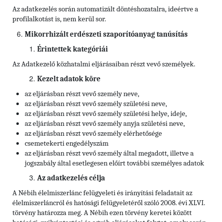
Az adatkezelés során automatizált döntéshozatalra, ideértve a
profilalkotást is, nem kerül sor.
Mikorrhizált erdészeti szaporítóanyag tanúsítás
Érintettek kategóriái
Az Adatkezelő közhatalmi eljárásaiban részt vevő személyek.
Kezelt adatok köre
az eljárásban részt vevő személy neve,
az eljárásban részt vevő személy születési neve,
az eljárásban részt vevő személy születési helye, ideje,
az eljárásban részt vevő személy anyja születési neve,
az eljárásban részt vevő személy elérhetősége
csemetekerti engedélyszám
az eljárásban részt vevő személy által megadott, illetve a
jogszabály által esetlegesen előírt további személyes adatok
Az adatkezelés célja
A Nébih élelmiszerlánc felügyeleti és irányítási feladatait az
élelmiszerláncról és hatósági felügyeletéről szóló 2008. évi XLVI.
törvény határozza meg. A Nébih ezen törvény keretei között