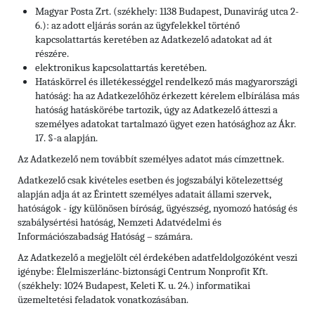
Magyar Posta Zrt. (székhely: 1138 Budapest, Dunavirág utca 2-
6.): az adott eljárás során az ügyfelekkel történő
kapcsolattartás keretében az Adatkezelő adatokat ad át
részére.
elektronikus kapcsolattartás keretében.
Hatáskörrel és illetékességgel rendelkező más magyarországi
hatóság: ha az Adatkezelőhöz érkezett kérelem elbírálása más
hatóság hatáskörébe tartozik, úgy az Adatkezelő átteszi a
személyes adatokat tartalmazó ügyet ezen hatósághoz az Ákr.
17. §-a alapján.
Az Adatkezelő nem továbbít személyes adatot más címzettnek.
Adatkezelő csak kivételes esetben és jogszabályi kötelezettség
alapján adja át az Érintett személyes adatait állami szervek,
hatóságok - így különösen bíróság, ügyészség, nyomozó hatóság és
szabálysértési hatóság, Nemzeti Adatvédelmi és
Információszabadság Hatóság – számára.
Az Adatkezelő a megjelölt cél érdekében adatfeldolgozóként veszi
igénybe: Élelmiszerlánc-biztonsági Centrum Nonprofit Kft.
(székhely: 1024 Budapest, Keleti K. u. 24.) informatikai
üzemeltetési feladatok vonatkozásában.