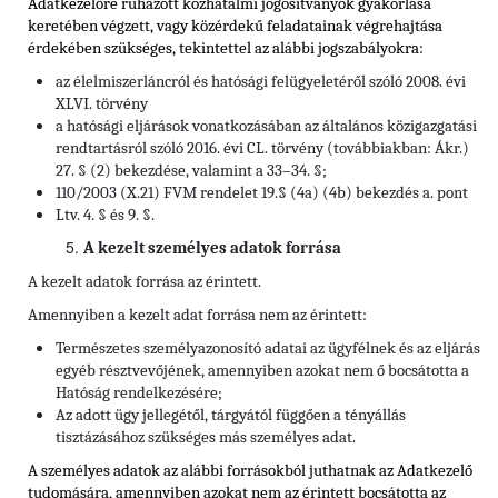
Adatkezelőre ruházott közhatalmi jogosítványok gyakorlása
keretében végzett, vagy közérdekű feladatainak végrehajtása
érdekében szükséges, tekintettel
az alábbi jogszabályokra:
az élelmiszerláncról és hatósági felügyeletéről szóló 2008. évi
XLVI. törvény
a hatósági eljárások vonatkozásában az általános közigazgatási
rendtartásról szóló 2016. évi CL. törvény (továbbiakban: Ákr.)
27. § (2) bekezdése, valamint a 33–34. §;
110/2003 (X.21) FVM rendelet 19.§ (4a) (4b) bekezdés a. pont
Ltv. 4. § és 9. §.
A kezelt személyes adatok forrása
A kezelt adatok forrása az érintett.
Amennyiben a kezelt adat forrása nem az érintett:
Természetes személyazonosító adatai az ügyfélnek és az eljárás
egyéb résztvevőjének, amennyiben azokat nem ő bocsátotta a
Hatóság rendelkezésére;
Az adott ügy jellegétől, tárgyától függően a tényállás
tisztázásához szükséges más személyes adat.
A személyes adatok az alábbi forrásokból juthatnak az Adatkezelő
tudomására, amennyiben azokat nem az érintett bocsátotta az