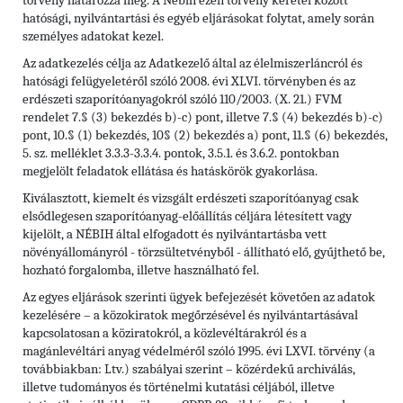
törvény határozza meg. A Nébih ezen törvény keretei között
hatósági, nyilvántartási és egyéb eljárásokat folytat, amely során
személyes adatokat kezel.
Az adatkezelés célja az Adatkezelő által az élelmiszerláncról és
hatósági felügyeletéről szóló 2008. évi XLVI. törvényben és az
erdészeti szaporítóanyagokról szóló 110/2003. (X. 21.) FVM
rendelet 7.§ (3) bekezdés b)-c) pont, illetve 7.§ (4) bekezdés b)-c)
pont, 10.§ (1) bekezdés, 10§ (2) bekezdés a) pont, 11.§ (6) bekezdés,
5. sz. melléklet 3.3.3-3.3.4. pontok, 3.5.1. és 3.6.2. pontokban
megjelölt feladatok ellátása és hatáskörök gyakorlása.
Kiválasztott, kiemelt és vizsgált erdészeti szaporítóanyag csak
elsődlegesen szaporítóanyag-előállítás céljára létesített vagy
kijelölt, a NÉBIH által elfogadott és nyilvántartásba vett
növényállományról - törzsültetvényből - állítható elő, gyűjthető be,
hozható forgalomba, illetve használható fel.
Az egyes eljárások szerinti ügyek befejezését követően az adatok
kezelésére – a közokiratok megőrzésével és nyilvántartásával
kapcsolatosan a köziratokról, a közlevéltárakról és a
magánlevéltári anyag védelméről szóló 1995. évi LXVI. törvény (a
továbbiakban: Ltv.) szabályai szerint – közérdekű archiválás,
illetve tudományos és történelmi kutatási céljából, illetve