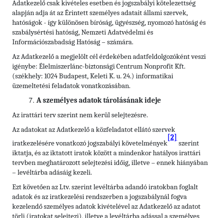
Adatkezelő csak kivételes esetben és jogszabályi kötelezettség
alapján adja át az Érintett személyes adatait állami szervek,
hatóságok - így különösen bíróság, ügyészség, nyomozó hatóság és
szabálysértési hatóság, Nemzeti Adatvédelmi és
Információszabadság Hatóság – számára.
Az Adatkezelő a megjelölt cél érdekében adatfeldolgozóként veszi
igénybe: Élelmiszerlánc-biztonsági Centrum Nonprofit Kft.
(székhely: 1024 Budapest, Keleti K. u. 24.) informatikai
üzemeltetési feladatok vonatkozásában.
A személyes adatok tárolásának ideje
Az irattári terv szerint nem kerül selejtezésre.
Az adatokat az Adatkezelő a közfeladatot ellátó szervek
[2]
iratkezelésére vonatkozó jogszabályi követelmények
szerint
iktatja, és az iktatott iratok között a mindenkor hatályos irattári
tervben meghatározott selejtezési időig, illetve – ennek hiányában
– levéltárba adásáig kezeli.
Ezt követően az Ltv. szerint levéltárba adandó iratokban foglalt
adatok és az iratkezelési rendszerben a jogszabálynál fogva
kezelendő személyes adatok kivételével az Adatkezelő az adatot
törli (iratokat selejtezi), illetve a levéltárba adással a személyes