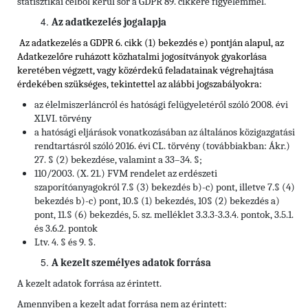
statisztikai célból kerül sor a GDPR 89. cikkére figyelemmel.
Az adatkezelés jogalapja
Az adatkezelés a GDPR 6. cikk (1) bekezdés e) pontján alapul, az
Adatkezelőre ruházott közhatalmi jogosítványok gyakorlása
keretében végzett, vagy közérdekű feladatainak végrehajtása
érdekében szükséges, tekintettel
az alábbi jogszabályokra:
az élelmiszerláncról és hatósági felügyeletéről szóló 2008. évi
XLVI. törvény
a hatósági eljárások vonatkozásában az általános közigazgatási
rendtartásról szóló 2016. évi CL. törvény (továbbiakban: Ákr.)
27. § (2) bekezdése, valamint a 33–34. §;
110/2003. (X. 21.) FVM rendelet az erdészeti
szaporítóanyagokról 7.§ (3) bekezdés b)-c) pont, illetve 7.§ (4)
bekezdés b)-c) pont, 10.§ (1) bekezdés, 10§ (2) bekezdés a)
pont, 11.§ (6) bekezdés, 5. sz. melléklet 3.3.3-3.3.4. pontok, 3.5.1.
és 3.6.2. pontok
Ltv. 4. § és 9. §.
A kezelt személyes adatok forrása
A kezelt adatok forrása az érintett.
Amennyiben a kezelt adat forrása nem az érintett: