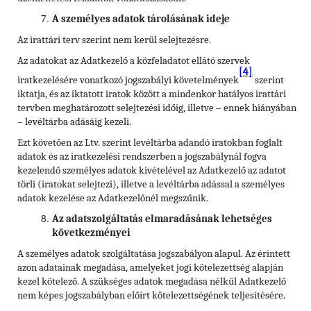
A személyes adatok tárolásának ideje
Az irattári terv szerint nem kerül selejtezésre.
Az adatokat az Adatkezelő a közfeladatot ellátó szervek
[4]
iratkezelésére vonatkozó jogszabályi követelmények
szerint
iktatja, és az iktatott iratok között a mindenkor hatályos irattári
tervben meghatározott selejtezési időig, illetve – ennek hiányában
– levéltárba adásáig kezeli.
Ezt követően az Ltv. szerint levéltárba adandó iratokban foglalt
adatok és az iratkezelési rendszerben a jogszabálynál fogva
kezelendő személyes adatok kivételével az Adatkezelő az adatot
törli (iratokat selejtezi), illetve a levéltárba adással a személyes
adatok kezelése az Adatkezelőnél megszűnik.
Az adatszolgáltatás elmaradásának lehetséges
következményei
A személyes adatok szolgáltatása jogszabályon alapul. Az érintett
azon adatainak megadása, amelyeket jogi kötelezettség alapján
kezel kötelező. A szükséges adatok megadása nélkül Adatkezelő
nem képes jogszabályban előírt kötelezettségének teljesítésére.