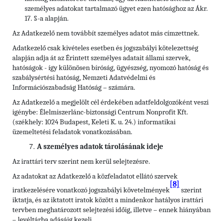
személyes adatokat tartalmazó ügyet ezen hatósághoz az Ákr.
17. §-a alapján.
Az Adatkezelő nem továbbít személyes adatot más címzettnek.
Adatkezelő csak kivételes esetben és jogszabályi kötelezettség
alapján adja át az Érintett személyes adatait állami szervek,
hatóságok - így különösen bíróság, ügyészség, nyomozó hatóság és
szabálysértési hatóság, Nemzeti Adatvédelmi és
Információszabadság Hatóság – számára.
Az Adatkezelő a megjelölt cél érdekében adatfeldolgozóként veszi
igénybe: Élelmiszerlánc-biztonsági Centrum Nonprofit Kft.
(székhely: 1024 Budapest, Keleti K. u. 24.) informatikai
üzemeltetési feladatok vonatkozásában.
A személyes adatok tárolásának ideje
Az irattári terv szerint nem kerül selejtezésre.
Az adatokat az Adatkezelő a közfeladatot ellátó szervek
[8]
iratkezelésére vonatkozó jogszabályi követelmények
szerint
iktatja, és az iktatott iratok között a mindenkor hatályos irattári
tervben meghatározott selejtezési időig, illetve – ennek hiányában
– levéltárba adásáig kezeli.