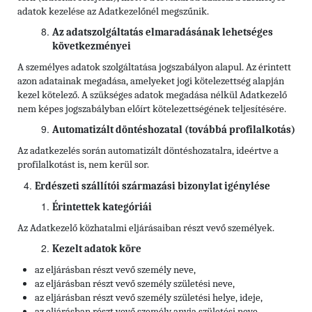
adatok kezelése az Adatkezelőnél megszűnik.
Az adatszolgáltatás elmaradásának lehetséges
következményei
A személyes adatok szolgáltatása jogszabályon alapul. Az érintett
azon adatainak megadása, amelyeket jogi kötelezettség alapján
kezel kötelező. A szükséges adatok megadása nélkül Adatkezelő
nem képes jogszabályban előírt kötelezettségének teljesítésére.
Automatizált döntéshozatal (továbbá profilalkotás)
Az adatkezelés során automatizált döntéshozatalra, ideértve a
profilalkotást is, nem kerül sor.
Erdészeti szállítói származási bizonylat igénylése
Érintettek kategóriái
Az Adatkezelő közhatalmi eljárásaiban részt vevő személyek.
Kezelt adatok köre
az eljárásban részt vevő személy neve,
az eljárásban részt vevő személy születési neve,
az eljárásban részt vevő személy születési helye, ideje,
az eljárásban részt vevő személy anyja születési neve,