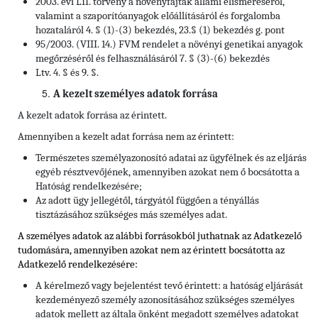
2003. évi LII. törvény a növényfajták állami elismeréséről,
valamint a szaporítóanyagok előállításáról és forgalomba
hozataláról 4. § (1)-(3) bekezdés, 23.§ (1) bekezdés g. pont
95/2003. (VIII. 14.) FVM rendelet a növényi genetikai anyagok
megőrzéséről és felhasználásáról 7. § (3)-(6) bekezdés
Ltv. 4. § és 9. §.
A kezelt személyes adatok forrása
A kezelt adatok forrása az érintett.
Amennyiben a kezelt adat forrása nem az érintett:
Természetes személyazonosító adatai az ügyfélnek és az eljárás
egyéb résztvevőjének, amennyiben azokat nem ő bocsátotta a
Hatóság rendelkezésére;
Az adott ügy jellegétől, tárgyától függően a tényállás
tisztázásához szükséges más személyes adat.
A személyes adatok az alábbi forrásokból juthatnak az Adatkezelő
tudomására, amennyiben azokat nem az érintett bocsátotta az
Adatkezelő rendelkezésére:
A kérelmező vagy bejelentést tevő érintett: a hatóság eljárását
kezdeményező személy azonosításához szükséges személyes
adatok mellett az általa önként megadott személyes adatokat