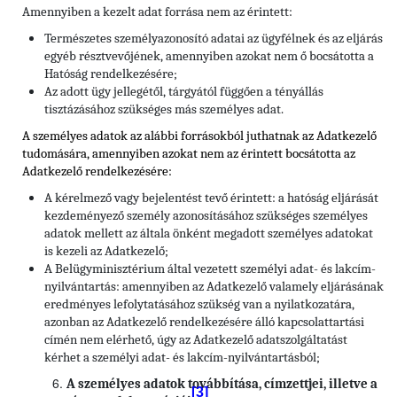
Amennyiben a kezelt adat forrása nem az érintett:
Természetes személyazonosító adatai az ügyfélnek és az eljárás
egyéb résztvevőjének, amennyiben azokat nem ő bocsátotta a
Hatóság rendelkezésére;
Az adott ügy jellegétől, tárgyától függően a tényállás
tisztázásához szükséges más személyes adat.
A személyes adatok az alábbi forrásokból juthatnak az Adatkezelő
tudomására, amennyiben azokat nem az érintett bocsátotta az
Adatkezelő rendelkezésére:
A kérelmező vagy bejelentést tevő érintett: a hatóság eljárását
kezdeményező személy azonosításához szükséges személyes
adatok mellett az általa önként megadott személyes adatokat
is kezeli az Adatkezelő;
A Belügyminisztérium által vezetett személyi adat- és lakcím-
nyilvántartás: amennyiben az Adatkezelő valamely eljárásának
eredményes lefolytatásához szükség van a nyilatkozatára,
azonban az Adatkezelő rendelkezésére álló kapcsolattartási
címén nem elérhető, úgy az Adatkezelő adatszolgáltatást
kérhet a személyi adat- és lakcím-nyilvántartásból;
A személyes adatok továbbítása, címzettjei, illetve a
[3]