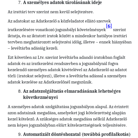
A személyes adatok tárolásának ideje
Az irattári terv szerint nem kerül selejtezésre.
Az adatokat az Adatkezelő a közfeladatot ellátó szervek
[6]
iratkezelésére vonatkozó jogszabályi követelmények
szerint
iktatja, és az iktatott iratok között a mindenkor hatályos irattári
tervben meghatározott selejtezési időig, illetve – ennek hiányában
– levéltárba adásáig kezeli.
Ezt követően az Ltv. szerint levéltárba adandó iratokban foglalt
adatok és az iratkezelési rendszerben a jogszabálynál fogva
kezelendő személyes adatok kivételével az Adatkezelő az adatot
törli (iratokat selejtezi), illetve a levéltárba adással a személyes
adatok kezelése az Adatkezelőnél megszűnik.
Az adatszolgáltatás elmaradásának lehetséges
következményei
A személyes adatok szolgáltatása jogszabályon alapul. Az érintett
azon adatainak megadása, amelyeket jogi kötelezettség alapján
kezel kötelező. A szükséges adatok megadása nélkül Adatkezelő
nem képes jogszabályban előírt kötelezettségének teljesítésére.
Automatizált döntéshozatal (továbbá profilalkotás)