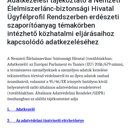
Adatkezelési tájékoztató a Nemzeti
Élelmiszerlánc-biztonsági Hivatal
Ügyfélprofil Rendszerben erdészeti
szaporítóanyag témakörben
intézhető közhatalmi eljárásaihoz
kapcsolódó adatkezeléséhez
A Nemzeti Élelmiszerlánc-biztonsági Hivatal (továbbiakban:
Adatkezelő) az Európai Parlament és Tanács (EU) 2016/679 számú,
a természetes személyeknek a személyes adatok kezelése
tekintetében történő védelméről és az ilyen adatok szabad
áramlásáról, valamint a 95/46/EK irányelv hatályon kívül
helyezéséről szóló általános adatvédelmi rendeletével
(továbbiakban: Általános Adatvédelmi Rendelet/GDPR)
összhangban az alábbi tájékoztatást adja
1.
Adatkezelő
2.
Az adatvédelmi tisztviselő elérhetősége