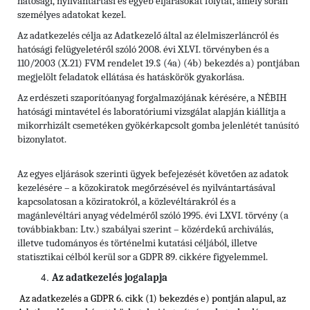
hatósági, nyilvántartási és egyéb eljárásokat folytat, amely során
személyes adatokat kezel.
Az adatkezelés célja az Adatkezelő által az élelmiszerláncról és
hatósági felügyeletéről szóló 2008. évi XLVI. törvényben és a
110/2003 (X.21) FVM rendelet 19.§ (4a) (4b) bekezdés a) pontjában
megjelölt feladatok ellátása és hatáskörök gyakorlása.
Az erdészeti szaporítóanyag forgalmazójának kérésére, a NÉBIH
hatósági mintavétel és laboratóriumi vizsgálat alapján kiállítja a
mikorrhizált csemetéken gyökérkapcsolt gomba jelenlétét tanúsító
bizonylatot.
Az egyes eljárások szerinti ügyek befejezését követően az adatok
kezelésére – a közokiratok megőrzésével és nyilvántartásával
kapcsolatosan a köziratokról, a közlevéltárakról és a
magánlevéltári anyag védelméről szóló 1995. évi LXVI. törvény (a
továbbiakban: Ltv.) szabályai szerint – közérdekű archiválás,
illetve tudományos és történelmi kutatási céljából, illetve
statisztikai célból kerül sor a GDPR 89. cikkére figyelemmel.
Az adatkezelés jogalapja
Az adatkezelés a GDPR 6. cikk (1) bekezdés e) pontján alapul, az