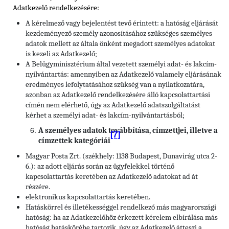
Adatkezelő rendelkezésére:
A kérelmező vagy bejelentést tevő érintett: a hatóság eljárását
kezdeményező személy azonosításához szükséges személyes
adatok mellett az általa önként megadott személyes adatokat
is kezeli az Adatkezelő;
A Belügyminisztérium által vezetett személyi adat- és lakcím-
nyilvántartás: amennyiben az Adatkezelő valamely eljárásának
eredményes lefolytatásához szükség van a nyilatkozatára,
azonban az Adatkezelő rendelkezésére álló kapcsolattartási
címén nem elérhető, úgy az Adatkezelő adatszolgáltatást
kérhet a személyi adat- és lakcím-nyilvántartásból;
A személyes adatok továbbítása, címzettjei, illetve a
[7]
címzettek kategóriái
Magyar Posta Zrt. (székhely: 1138 Budapest, Dunavirág utca 2-
6.): az adott eljárás során az ügyfelekkel történő
kapcsolattartás keretében az Adatkezelő adatokat ad át
részére.
elektronikus kapcsolattartás keretében.
Hatáskörrel és illetékességgel rendelkező más magyarországi
hatóság: ha az Adatkezelőhöz érkezett kérelem elbírálása más
hatóság hatáskörébe tartozik, úgy az Adatkezelő átteszi a