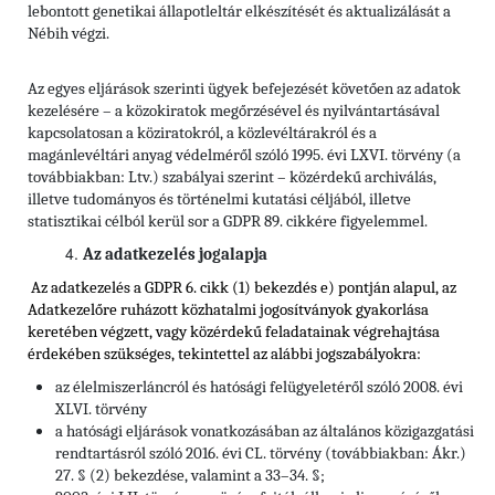
lebontott genetikai állapotleltár elkészítését és aktualizálását a
Nébih végzi.
Az egyes eljárások szerinti ügyek befejezését követően az adatok
kezelésére – a közokiratok megőrzésével és nyilvántartásával
kapcsolatosan a köziratokról, a közlevéltárakról és a
magánlevéltári anyag védelméről szóló 1995. évi LXVI. törvény (a
továbbiakban: Ltv.) szabályai szerint – közérdekű archiválás,
illetve tudományos és történelmi kutatási céljából, illetve
statisztikai célból kerül sor a GDPR 89. cikkére figyelemmel.
Az adatkezelés jogalapja
Az adatkezelés a GDPR 6. cikk (1) bekezdés e) pontján alapul, az
Adatkezelőre ruházott közhatalmi jogosítványok gyakorlása
keretében végzett, vagy közérdekű feladatainak végrehajtása
érdekében szükséges, tekintettel
az alábbi jogszabályokra:
az élelmiszerláncról és hatósági felügyeletéről szóló 2008. évi
XLVI. törvény
a hatósági eljárások vonatkozásában az általános közigazgatási
rendtartásról szóló 2016. évi CL. törvény (továbbiakban: Ákr.)
27. § (2) bekezdése, valamint a 33–34. §;