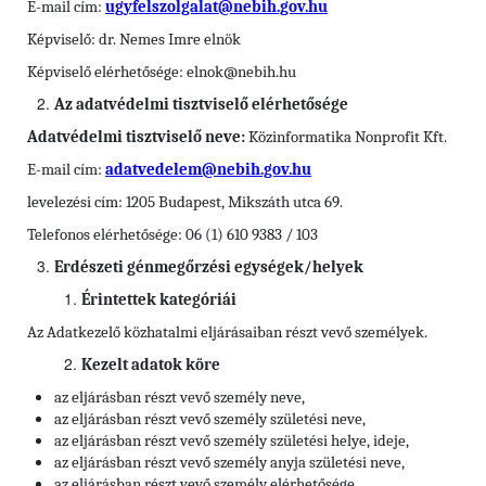
E-mail cím:
ugyfelszolgalat@nebih.gov.hu
Képviselő: dr. Nemes Imre elnök
Képviselő elérhetősége: elnok@nebih.hu
Az adatvédelmi tisztviselő elérhetősége
Adatvédelmi tisztviselő neve:
Közinformatika Nonprofit Kft.
E-mail cím:
adatvedelem@nebih.gov.hu
levelezési cím: 1205 Budapest, Mikszáth utca 69.
Telefonos elérhetősége: 06 (1) 610 9383 / 103
Erdészeti génmegőrzési egységek/helyek
Érintettek kategóriái
Az Adatkezelő közhatalmi eljárásaiban részt vevő személyek.
Kezelt adatok köre
az eljárásban részt vevő személy neve,
az eljárásban részt vevő személy születési neve,
az eljárásban részt vevő személy születési helye, ideje,
az eljárásban részt vevő személy anyja születési neve,
az eljárásban részt vevő személy elérhetősége