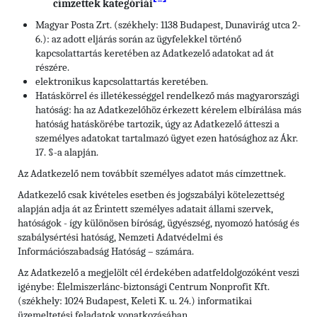
címzettek kategóriái
Magyar Posta Zrt. (székhely: 1138 Budapest, Dunavirág utca 2-
6.): az adott eljárás során az ügyfelekkel történő
kapcsolattartás keretében az Adatkezelő adatokat ad át
részére.
elektronikus kapcsolattartás keretében.
Hatáskörrel és illetékességgel rendelkező más magyarországi
hatóság: ha az Adatkezelőhöz érkezett kérelem elbírálása más
hatóság hatáskörébe tartozik, úgy az Adatkezelő átteszi a
személyes adatokat tartalmazó ügyet ezen hatósághoz az Ákr.
17. §-a alapján.
Az Adatkezelő nem továbbít személyes adatot más címzettnek.
Adatkezelő csak kivételes esetben és jogszabályi kötelezettség
alapján adja át az Érintett személyes adatait állami szervek,
hatóságok - így különösen bíróság, ügyészség, nyomozó hatóság és
szabálysértési hatóság, Nemzeti Adatvédelmi és
Információszabadság Hatóság – számára.
Az Adatkezelő a megjelölt cél érdekében adatfeldolgozóként veszi
igénybe: Élelmiszerlánc-biztonsági Centrum Nonprofit Kft.
(székhely: 1024 Budapest, Keleti K. u. 24.) informatikai
üzemeltetési feladatok vonatkozásában.