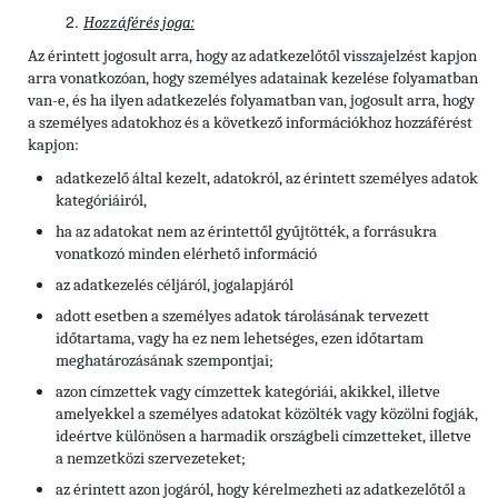
Hozzáférés joga:
Az érintett jogosult arra, hogy az adatkezelőtől visszajelzést kapjon
arra vonatkozóan, hogy személyes adatainak kezelése folyamatban
van-e, és ha ilyen adatkezelés folyamatban van, jogosult arra, hogy
a személyes adatokhoz és a következő információkhoz hozzáférést
kapjon:
adatkezelő által kezelt, adatokról, az érintett személyes adatok
kategóriáiról,
ha az adatokat nem az érintettől gyűjtötték, a forrásukra
vonatkozó minden elérhető információ
az adatkezelés céljáról, jogalapjáról
adott esetben a személyes adatok tárolásának tervezett
időtartama, vagy ha ez nem lehetséges, ezen időtartam
meghatározásának szempontjai;
azon címzettek vagy címzettek kategóriái, akikkel, illetve
amelyekkel a személyes adatokat közölték vagy közölni fogják,
ideértve különösen a harmadik országbeli címzetteket, illetve
a nemzetközi szervezeteket;
az érintett azon jogáról, hogy kérelmezheti az adatkezelőtől a