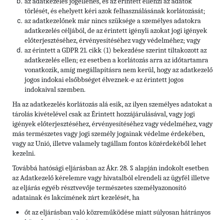
az adatkezelés jogellenes, és az érintett ellenzi az adatok
törlését, és ehelyett kéri azok felhasználásának korlátozását;
az adatkezelőnek már nincs szüksége a személyes adatokra
adatkezelés céljából, de az érintett igényli azokat jogi igények
előterjesztéséhez, érvényesítéséhez vagy védelméhez; vagy
az érintett a GDPR 21. cikk (1) bekezdése szerint tiltakozott az
adatkezelés ellen; ez esetben a korlátozás arra az időtartamra
vonatkozik, amíg megállapításra nem kerül, hogy az adatkezelő
jogos indokai elsőbbséget élveznek-e az érintett jogos
indokaival szemben.
Ha az adatkezelés korlátozás alá esik, az ilyen személyes adatokat a
tárolás kivételével csak az Érintett hozzájárulásával, vagy jogi
igények előterjesztéséhez, érvényesítéséhez vagy védelméhez, vagy
más természetes vagy jogi személy jogainak védelme érdekében,
vagy az Unió, illetve valamely tagállam fontos közérdekéből lehet
kezelni.
Továbbá hatósági eljárásban az Ákr. 28. § alapján indokolt esetben
az Adatkezelő kérelemre vagy hivatalból elrendeli az ügyfél illetve
az eljárás egyéb résztvevője természetes személyazonosító
adatainak és lakcímének zárt kezelését, ha
őt az eljárásban való közreműködése miatt súlyosan hátrányos