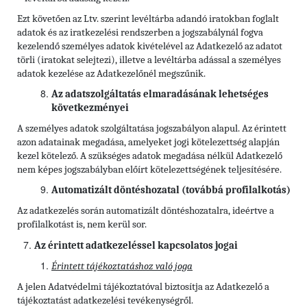
Ezt követően az Ltv. szerint levéltárba adandó iratokban foglalt
adatok és az iratkezelési rendszerben a jogszabálynál fogva
kezelendő személyes adatok kivételével az Adatkezelő az adatot
törli (iratokat selejtezi), illetve a levéltárba adással a személyes
adatok kezelése az Adatkezelőnél megszűnik.
Az adatszolgáltatás elmaradásának lehetséges
következményei
A személyes adatok szolgáltatása jogszabályon alapul. Az érintett
azon adatainak megadása, amelyeket jogi kötelezettség alapján
kezel kötelező. A szükséges adatok megadása nélkül Adatkezelő
nem képes jogszabályban előírt kötelezettségének teljesítésére.
Automatizált döntéshozatal (továbbá profilalkotás)
Az adatkezelés során automatizált döntéshozatalra, ideértve a
profilalkotást is, nem kerül sor.
Az érintett adatkezeléssel kapcsolatos jogai
Érintett tájékoztatáshoz való joga
A jelen Adatvédelmi tájékoztatóval biztosítja az Adatkezelő a
tájékoztatást adatkezelési tevékenységről.