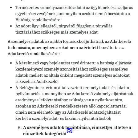
Természetes személyazonosító adatai az ügyfélnek és az eljárás
egyéb résztvevőjének, amennyiben azokat nem ő bocsátotta a
Hatóság rendelkezésére;
Az adott ügy jellegétől, tárgyától függően a tényállás
tisztázásához szükséges más személyes adat.
A személyes adatok az alábbi forrásokból juthatnak az Adatkezelő
tudomására, amennyiben azokat nem az érintett bocsátotta az
Adatkezelő rendelkezésére:
A kérelmező vagy bejelentést tevő érintett: a hatóság eljárását
kezdeményező személy azonosításához szükséges személyes
adatok mellett az általa önként megadott személyes adatokat
is kezeli az Adatkezelő;
A Belügyminisztérium által vezetett személyi adat- és lakcím-
nyilvántartás: amennyiben az Adatkezelő valamely eljárásának
eredményes lefolytatásához szükség van a nyilatkozatára,
azonban az Adatkezelő rendelkezésére álló kapcsolattartási
címén nem elérhető, úgy az Adatkezelő adatszolgáltatást
kérhet a személyi adat- és lakcím-nyilvántartásból;
A személyes adatok továbbítása, címzettjei, illetve a
[5]
címzettek kategóriái