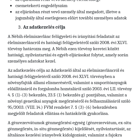
csemetekerti engedélyszám
az eljárásban részt vevő személy által megadott, illetve a
jogszabály által esetlegesen előírt további személyes adatok
Az adatkezelés célja
A Nébih élelmiszerlánc felügyeleti és irányítási feladatait az
élelmiszerláncról és hatósági felügyeletéről szóló 2008. évi XLVI.
törvény határozza meg. A Nébih ezen törvény keretei között
hatósági, nyilvántartási és egyéb eljárásokat folytat, amely során
személyes adatokat kezel.
Az adatkezelés célja az Adatkezelő által az élelmiszerláncról és
hatósági felügyeletéről szóló 2008. évi XLVI. törvényben a
növényfajták állami elismeréséről, valamint a szaporítóanyagok
előállításáról és forgalomba hozataláról szóló 2003. évi LII. törvény
4. § (1)-(3) bekezdés, 23.§ (1) bekezdés g) pontjában, valamint a
növényi genetikai anyagok megőrzéséről és felhasználásáról szóló
95/2003. (VIII. 14.) FVM rendelet 7. § (3)-(6) bekezdésben
megjelölt feladatok ellátása és hatáskörök gyakorlása.
A génrezervátumok génmegőrzési egység (génrezervátum, ex-situ
génmegőrzés, in-situ génmegőrzés) kijelölését, nyilvántartását, az
általános kezelési irányelvek kidolgozását, valamint a fajokra