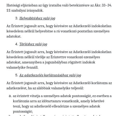
Hatósági eljárásban az ügy irataiba való betekintésre az Ákr. 33–34.
§§ szabályai irányadók.
Helyesbítéshez való jog
Az Érintett jogosult arra, hogy kérésére az Adatkezelő indokolatlan
késedelem nélkül helyesbítse a rá vonatkozó pontatlan személyes
adatokat.
Törléshez való jog
Az Érintett
jogosult arra, hogy kérésére az Adatkezelő indokolatlan
késedelem nélkül törölje az Érintettre vonatkozó személyes
adatokat, amennyiben a jogszabályban rögzített indokok
valamelyike fennáll.
Az adatkezelés korlátozásához való jog
Az Érintett jogosult arra, hogy kérésére az Adatkezelő korlátozza az
adatkezelést, ha az alábbiak valamelyike teljesül:
az érintett vitatja a személyes adatok pontosságát, ez esetben a
korlátozás arra az időtartamra vonatkozik, amely lehetővé
teszi, hogy az adatkezelő ellenőrizze a személyes adatok
pontosságát;