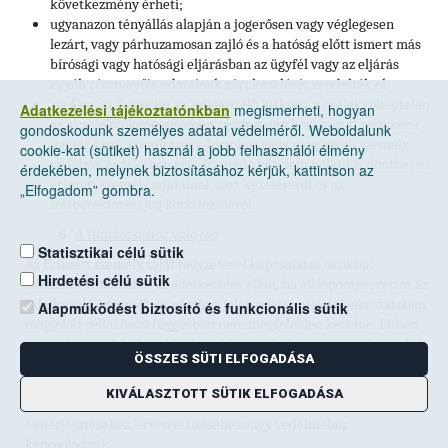
következmény érheti;
ugyanazon tényállás alapján a jogerősen vagy véglegesen
lezárt, vagy párhuzamosan zajló és a hatóság előtt ismert más
bírósági vagy hatósági eljárásban az ügyfél vagy az eljárás
egyéb résztvevője adatainak zárt kezelését rendelték el.
az Ákr. 30. § szerint az Adatkezelő kiskorú, a cselekvőképtelen
Adatkezelési tájékoztatónkban
megismerheti, hogyan
és a cselekvőképességében részlegesen korlátozott nagykorú
gondoskodunk személyes adatai védelméről. Weboldalunk
ügyfél, tanú, szemletárgy-birtokos vagy megfigyelt személy
cookie-kat (sütiket) használ a jobb felhasználói élmény
védelme érdekében erre irányuló kérelem nélkül is dönthet az
érdekében, melynek biztosításához kérjük, kattintson az
érintett személy adatainak zárt kezeléséről és az
„Elfogadom” gombra.
iratbetekintési jog korlátozásáról.
A tiltakozáshoz való jog
Statisztikai célú sütik
Az Érintett személy saját helyzetével kapcsolatos okokból
Hirdetési célú sütik
bármikor tiltakozhat az adatkezelés ellen, ha álláspontja szerint az
Adatkezelő a személyes adatát a jelen adatkezelési tájékoztatóban
Alapműködést biztosító és funkcionális sütik
megjelölt céllal összefüggésben nem megfelelően kezelné. Ebben
az esetben az Adatkezelőnek kell igazolnia, hogy a személyes adat
ÖSSZES SÜTI ELFOGADÁSA
kezelését olyan kényszerítő erejű jogos okok indokolják, amelyek
elsőbbséget élveznek az érintett érdekeivel, jogaival és
KIVÁLASZTOTT SÜTIK ELFOGADÁSA
szabadságaival szemben, vagy amelyek jogi igények
előterjesztéséhez, érvényesítéséhez vagy védelméhez
kapcsolódnak.