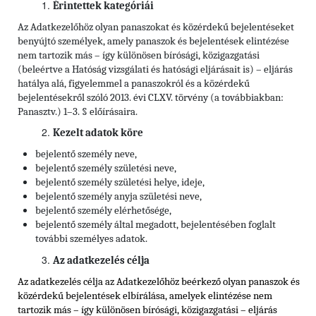
Érintettek kategóriái
Az Adatkezelőhöz olyan panaszokat és közérdekű bejelentéseket
benyújtó személyek, amely panaszok és bejelentések elintézése
nem tartozik más – így különösen bírósági, közigazgatási
(beleértve a Hatóság vizsgálati és hatósági eljárásait is) – eljárás
hatálya alá, figyelemmel a panaszokról és a közérdekű
bejelentésekről szóló 2013. évi CLXV. törvény (a továbbiakban:
Panasztv.) 1–3. § előírásaira.
Kezelt adatok köre
bejelentő személy neve,
bejelentő személy születési neve,
bejelentő személy születési helye, ideje,
bejelentő személy anyja születési neve,
bejelentő személy elérhetősége,
bejelentő személy által megadott, bejelentésében foglalt
további személyes adatok.
Az adatkezelés célja
Az adatkezelés célja az Adatkezelőhöz beérkező olyan panaszok és
közérdekű bejelentések elbírálása, amelyek elintézése nem
tartozik más – így különösen bírósági, közigazgatási – eljárás