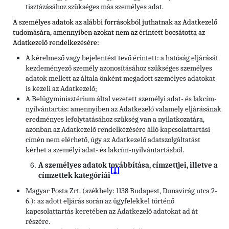
tisztázásához szükséges más személyes adat.
A személyes adatok az alábbi forrásokból juthatnak az Adatkezelő
tudomására, amennyiben azokat nem az érintett bocsátotta az
Adatkezelő rendelkezésére:
A kérelmező vagy bejelentést tevő érintett: a hatóság eljárását
kezdeményező személy azonosításához szükséges személyes
adatok mellett az általa önként megadott személyes adatokat
is kezeli az Adatkezelő;
A Belügyminisztérium által vezetett személyi adat- és lakcím-
nyilvántartás: amennyiben az Adatkezelő valamely eljárásának
eredményes lefolytatásához szükség van a nyilatkozatára,
azonban az Adatkezelő rendelkezésére álló kapcsolattartási
címén nem elérhető, úgy az Adatkezelő adatszolgáltatást
kérhet a személyi adat- és lakcím-nyilvántartásból.
A személyes adatok továbbítása, címzettjei, illetve a
[1]
címzettek kategóriái
Magyar Posta Zrt. (székhely: 1138 Budapest, Dunavirág utca 2-
6.): az adott eljárás során az ügyfelekkel történő
kapcsolattartás keretében az Adatkezelő adatokat ad át
részére.