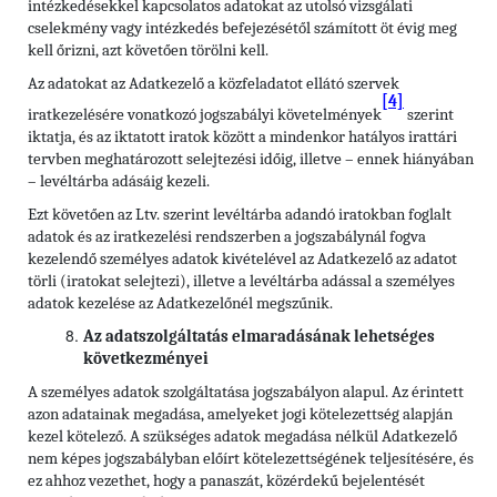
intézkedésekkel kapcsolatos adatokat az utolsó vizsgálati
cselekmény vagy intézkedés befejezésétől számított öt évig meg
kell őrizni, azt követően törölni kell.
Az adatokat az Adatkezelő a közfeladatot ellátó szervek
[4]
iratkezelésére vonatkozó jogszabályi követelmények
szerint
iktatja, és az iktatott iratok között a mindenkor hatályos irattári
tervben meghatározott selejtezési időig, illetve – ennek hiányában
– levéltárba adásáig kezeli.
Ezt követően az Ltv. szerint levéltárba adandó iratokban foglalt
adatok és az iratkezelési rendszerben a jogszabálynál fogva
kezelendő személyes adatok kivételével az Adatkezelő az adatot
törli (iratokat selejtezi), illetve a levéltárba adással a személyes
adatok kezelése az Adatkezelőnél megszűnik.
Az adatszolgáltatás elmaradásának lehetséges
következményei
A személyes adatok szolgáltatása jogszabályon alapul. Az érintett
azon adatainak megadása, amelyeket jogi kötelezettség alapján
kezel kötelező. A szükséges adatok megadása nélkül Adatkezelő
nem képes jogszabályban előírt kötelezettségének teljesítésére, és
ez ahhoz vezethet, hogy a panaszát, közérdekű bejelentését