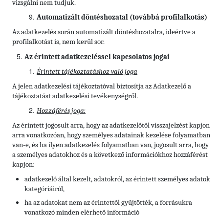
vizsgálni nem tudjuk.
Automatizált döntéshozatal (továbbá profilalkotás)
Az adatkezelés során automatizált döntéshozatalra, ideértve a
profilalkotást is, nem kerül sor.
Az érintett adatkezeléssel kapcsolatos jogai
Érintett tájékoztatáshoz való joga
A jelen adatkezelési tájékoztatóval biztosítja az Adatkezelő a
tájékoztatást adatkezelési tevékenységről.
Hozzáférés joga:
Az érintett jogosult arra, hogy az adatkezelőtől visszajelzést kapjon
arra vonatkozóan, hogy személyes adatainak kezelése folyamatban
van-e, és ha ilyen adatkezelés folyamatban van, jogosult arra, hogy
a személyes adatokhoz és a következő információkhoz hozzáférést
kapjon:
adatkezelő által kezelt, adatokról, az érintett személyes adatok
kategóriáiról,
ha az adatokat nem az érintettől gyűjtötték, a forrásukra
vonatkozó minden elérhető információ