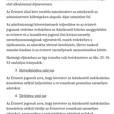
első alkalommal díjmentesen.
Az Érintett által kért további másolatokért az adatkezelő az
adminisztratív költségeken alapuló, díjat számíthat fel.
Az adatbiztonsági követelmények teljesülése és az érintett
jogainak védelme érdekében az Adatkezelő köteles meggyőződni
az érintett és a hozzáférési jogával élni kívánó személy
személyazonosságának egyezéséről, ennek érdekében a
tájékoztatás, az adatokba történő betekintés, illetve azokról
másolat kiadása is az érintett személyének azonosításához kötött.
Hatósági eljárásban az ügy irataiba való betekintésre az Ákr. 33–34.
§§ szabályai irányadók.
Helyesbítéshez való jog
Az Érintett jogosult arra, hogy kérésére az Adatkezelő indokolatlan
késedelem nélkül helyesbítse a rá vonatkozó pontatlan személyes
adatokat.
Törléshez való jog
Az Érintett
jogosult arra, hogy kérésére az Adatkezelő indokolatlan
késedelem nélkül törölje az Érintettre vonatkozó személyes
adatokat, amennyiben a jogszabályban rögzített indokok