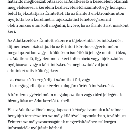
határidő meghosszabbításáról az Adatkezelő a késedelem okainak
megjelölésével a kérelem kézhezvételétől számított egy hónapon
belül tájékoztatja az Érintettet. Ha az Érintett elektronikus úton
nyújtotta be a kérelmet, a tájékoztatást lehetőség szerint
elektronikus úton kell megadni, kivéve, ha az Érintett azt másként
kéri.
Az Adatkezelő az Érintett részére a tájékoztatást és intézkedést
díjmentesen biztosítja. Ha az Érintett kérelme egyértelműen
megalapozatlan vagy – különösen ismétlődő jellege miatt – túlzó,
az Adatkezelő, figyelemmel a kért információ vagy tájékoztatás
nyújtásával vagy a kért intézkedés meghozatalával járó
adminisztratív költségekre:
észszerű összegű díjat számíthat fel, vagy
megtagadhatja a kérelem alapján történő intézkedést.
A kérelem egyértelműen megalapozatlan vagy túlzó jellegének
bizonyítása az Adatkezelőt terheli.
Ha az Adatkezelőnek megalapozott kétségei vannak a kérelmet
benyújtó természetes személy kilétével kapcsolatban, további, az
Érintett személyazonosságának megerősítéséhez szükséges
információk nyújtását kérheti.