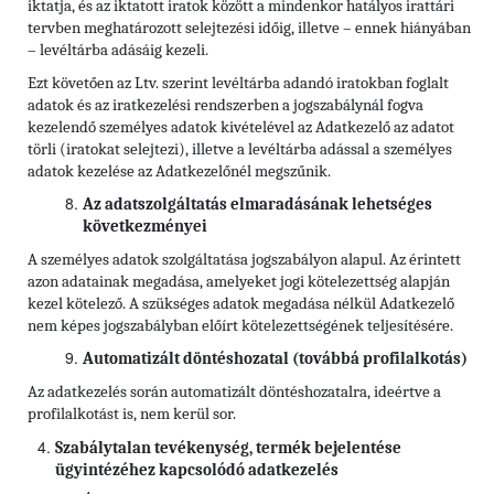
iktatja, és az iktatott iratok között a mindenkor hatályos irattári
tervben meghatározott selejtezési időig, illetve – ennek hiányában
– levéltárba adásáig kezeli.
Ezt követően az Ltv. szerint levéltárba adandó iratokban foglalt
adatok és az iratkezelési rendszerben a jogszabálynál fogva
kezelendő személyes adatok kivételével az Adatkezelő az adatot
törli (iratokat selejtezi), illetve a levéltárba adással a személyes
adatok kezelése az Adatkezelőnél megszűnik.
Az adatszolgáltatás elmaradásának lehetséges
következményei
A személyes adatok szolgáltatása jogszabályon alapul. Az érintett
azon adatainak megadása, amelyeket jogi kötelezettség alapján
kezel kötelező. A szükséges adatok megadása nélkül Adatkezelő
nem képes jogszabályban előírt kötelezettségének teljesítésére.
Automatizált döntéshozatal (továbbá profilalkotás)
Az adatkezelés során automatizált döntéshozatalra, ideértve a
profilalkotást is, nem kerül sor.
Szabálytalan tevékenység, termék bejelentése
ügyintézéhez kapcsolódó adatkezelés