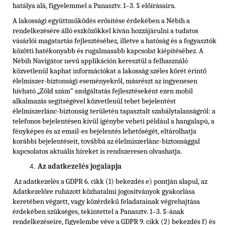
hatálya alá, figyelemmel a Panasztv. 1–3. § előírásaira.
A lakossági együttműködés erősítése érdekében a Nébih a
rendelkezésére álló eszközökkel kíván hozzájárulni a tudatos
vásárlói magatartás fejlesztéséhez, illetve a hatóság és a fogyasztók
közötti hatékonyabb és rugalmasabb kapcsolat kiépítéséhez. A
Nébih Navigátor nevű applikáción keresztül a felhasználó
közvetlenül kaphat információkat a lakosság széles körét érintő
élelmiszer-biztonsági eseményekről, másrészt az ingyenesen
hívható „Zöld szám” szolgáltatás fejlesztéseként ezen mobil
alkalmazás segítségével közvetlenül tehet bejelentést
élelmiszerlánc-biztonság területén tapasztalt szabálytalanságról: a
telefonos bejelentésen kívül igénybe veheti például a hangalapú, a
fényképes és az email-es bejelentés lehetőségét, eltárolhatja
korábbi bejelentéseit, továbbá az élelmiszerlánc-biztonsággal
kapcsolatos aktuális híreket is rendszeresen olvashatja.
Az adatkezelés jogalapja
Az adatkezelés a GDPR 6. cikk (1) bekezdés e) pontján alapul, az
Adatkezelőre ruházott közhatalmi jogosítványok gyakorlása
keretében végzett, vagy közérdekű feladatainak végrehajtása
érdekében szükséges, tekintettel a Panasztv. 1–3. §-ának
rendelkezéseire, figyelembe véve a GDPR 9. cikk (2) bekezdés f) és