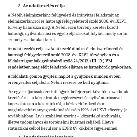
Az adatkezelés célja
A Nébih élelmiszerlánc felügyeleti és irányítási feladatait az
élelmiszerláncról és hatósági felügyeletéről szóló 2008. évi XLVI.
törvény határozza meg. A Nébih ezen törvény keretei között
hatósági, nyilvántartási és egyéb eljárásokat folytat, amely során
személyes adatokat kezel.
Az adatkezelés célja az Adatkezelő által az élelmiszerláncról és
hatósági felügyeletéről szóló 2008. évi XLVI. törvényben és
a
földalatti gombák gyűjtéséről szóló 24/2012. (III. 19.) VM
rendeletben
megjelölt feladatok ellátása és hatáskörök gyakorlása.
A földalatti gomba gyűjtési naplót a gyűjtőnek minden évben
érvényesítés céljából a Nébih részére be kell nyújtania.
Az egyes eljárások szerinti ügyek befejezését követően az adatok
kezelésére – a közokiratok megőrzésével és nyilvántartásával
kapcsolatosan a köziratokról, a közlevéltárakról és a
magánlevéltári anyag védelméről szóló 1995. évi LXVI. törvény (a
továbbiakban: Ltv.)
szabályai szerint – közérdekű archiválás,
illetve tudományos és történelmi kutatási céljából, illetve
statisztikai célból kerül sor a GDPR 89. cikkére figyelemmel.