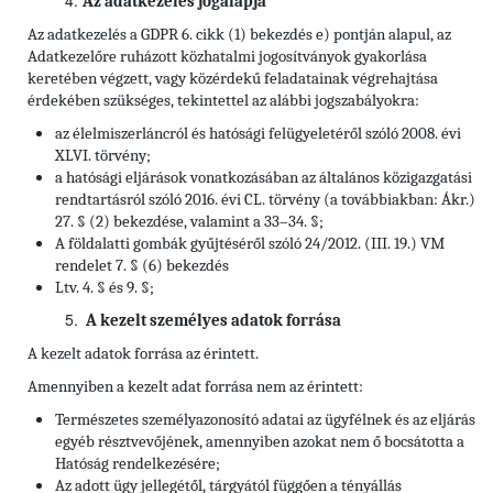
Az adatkezelés jogalapja
Az adatkezelés a GDPR 6. cikk (1) bekezdés e) pontján alapul, az
Adatkezelőre ruházott közhatalmi jogosítványok gyakorlása
keretében végzett, vagy közérdekű feladatainak végrehajtása
érdekében szükséges, tekintettel az alábbi jogszabályokra:
az élelmiszerláncról és hatósági felügyeletéről szóló 2008. évi
XLVI. törvény;
a hatósági eljárások vonatkozásában az általános közigazgatási
rendtartásról szóló 2016. évi CL. törvény (a továbbiakban: Ákr.)
27. § (2) bekezdése, valamint a 33–34. §;
A földalatti gombák gyűjtéséről szóló 24/2012. (III. 19.) VM
rendelet 7. § (6) bekezdés
Ltv. 4. § és 9. §;
A kezelt személyes adatok forrása
A kezelt adatok forrása az érintett.
Amennyiben a kezelt adat forrása nem az érintett:
Természetes személyazonosító adatai az ügyfélnek és az eljárás
egyéb résztvevőjének, amennyiben azokat nem ő bocsátotta a
Hatóság rendelkezésére;
Az adott ügy jellegétől, tárgyától függően a tényállás