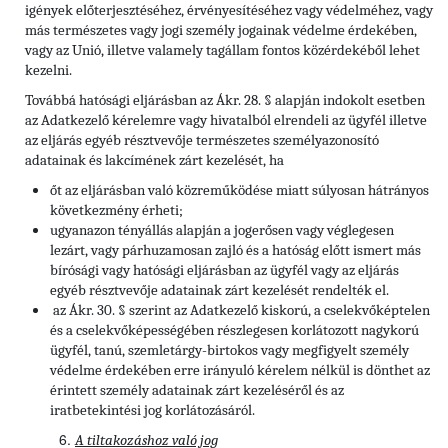
igények előterjesztéséhez, érvényesítéséhez vagy védelméhez, vagy
más természetes vagy jogi személy jogainak védelme érdekében,
vagy az Unió, illetve valamely tagállam fontos közérdekéből lehet
kezelni.
Továbbá hatósági eljárásban az Ákr. 28. § alapján indokolt esetben
az Adatkezelő kérelemre vagy hivatalból elrendeli az ügyfél illetve
az eljárás egyéb résztvevője természetes személyazonosító
adatainak és lakcímének zárt kezelését, ha
őt az eljárásban való közreműködése miatt súlyosan hátrányos
következmény érheti;
ugyanazon tényállás alapján a jogerősen vagy véglegesen
lezárt, vagy párhuzamosan zajló és a hatóság előtt ismert más
bírósági vagy hatósági eljárásban az ügyfél vagy az eljárás
egyéb résztvevője adatainak zárt kezelését rendelték el.
az Ákr. 30. § szerint az Adatkezelő kiskorú, a cselekvőképtelen
és a cselekvőképességében részlegesen korlátozott nagykorú
ügyfél, tanú, szemletárgy-birtokos vagy megfigyelt személy
védelme érdekében erre irányuló kérelem nélkül is dönthet az
érintett személy adatainak zárt kezeléséről és az
iratbetekintési jog korlátozásáról.
A tiltakozáshoz való jog