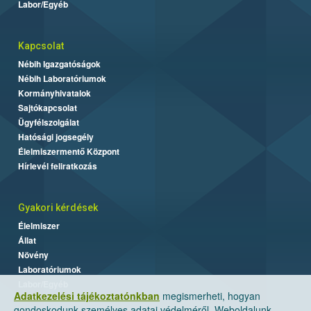
Labor/Egyéb
Kapcsolat
Nébih Igazgatóságok
Nébih Laboratóriumok
Kormányhivatalok
Sajtókapcsolat
Ügyfélszolgálat
Hatósági jogsegély
Élelmiszermentő Központ
Hírlevél feliratkozás
Gyakori kérdések
Élelmiszer
Állat
Növény
Laboratóriumok
Labor/Egyéb
Adatkezelési tájékoztatónkban
megismerheti, hogyan
gondoskodunk személyes adatai védelméről. Weboldalunk