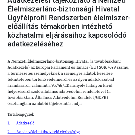
Adatkezelési tájékoztató a Nemzeti
Élelmiszerlánc-biztonsági Hivatal
Ügyfélprofil Rendszerben élelmiszer-
előállítás témakörben intézhető
közhatalmi eljárásaihoz kapcsolódó
adatkezeléséhez
A Nemzeti Élelmiszerlánc-biztonsági Hivatal (a továbbiakban:
Adatkezelő) az Európai Parlament és Tanács (EU) 2016/679 számú,
a természetes személyeknek a személyes adatok kezelése
tekintetében történő védelméről és az ilyen adatok szabad
áramlásáról, valamint a 95/46/EK irányelv hatályon kívül
helyezéséről szóló általános adatvédelmi rendeletével (a
továbbiakban: Általános Adatvédelmi Rendelet/GDPR)
összhangban az alábbi tájékoztatást adja
Tartalomjegyzék
1.
Adatkezelő
2.
Az adatvédelmi tisztviselő elérhetősége