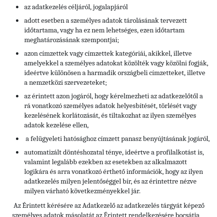
az adatkezelés céljáról, jogalapjáról
adott esetben a személyes adatok tárolásának tervezett
időtartama, vagy ha ez nem lehetséges, ezen időtartam
meghatározásának szempontjai;
azon címzettek vagy címzettek kategóriái, akikkel, illetve
amelyekkel a személyes adatokat közölték vagy közölni fogják,
ideértve különösen a harmadik országbeli címzetteket, illetve
a nemzetközi szervezeteket;
az érintett azon jogáról, hogy kérelmezheti az adatkezelőtől a
rá vonatkozó személyes adatok helyesbítését, törlését vagy
kezelésének korlátozását, és tiltakozhat az ilyen személyes
adatok kezelése ellen,
a felügyeleti hatósághoz címzett panasz benyújtásának jogáról,
automatizált döntéshozatal ténye, ideértve a profilalkotást is,
valamint legalább ezekben az esetekben az alkalmazott
logikára és arra vonatkozó érthető információk, hogy az ilyen
adatkezelés milyen jelentőséggel bír, és az érintettre nézve
milyen várható következményekkel jár.
Az Érintett kérésére az Adatkezelő az adatkezelés tárgyát képező
személyes adatok másolatát az Érintett rendelkezésére bocsátja