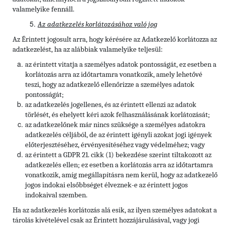
valamelyike fennáll.
Az adatkezelés korlátozásához való jog
Az Érintett jogosult arra, hogy kérésére az Adatkezelő korlátozza az
adatkezelést, ha az alábbiak valamelyike teljesül:
az érintett vitatja a személyes adatok pontosságát, ez esetben a
korlátozás arra az időtartamra vonatkozik, amely lehetővé
teszi, hogy az adatkezelő ellenőrizze a személyes adatok
pontosságát;
az adatkezelés jogellenes, és az érintett ellenzi az adatok
törlését, és ehelyett kéri azok felhasználásának korlátozását;
az adatkezelőnek már nincs szüksége a személyes adatokra
adatkezelés céljából, de az érintett igényli azokat jogi igények
előterjesztéséhez, érvényesítéséhez vagy védelméhez; vagy
az érintett a GDPR 21. cikk (1) bekezdése szerint tiltakozott az
adatkezelés ellen; ez esetben a korlátozás arra az időtartamra
vonatkozik, amíg megállapításra nem kerül, hogy az adatkezelő
jogos indokai elsőbbséget élveznek-e az érintett jogos
indokaival szemben.
Ha az adatkezelés korlátozás alá esik, az ilyen személyes adatokat a
tárolás kivételével csak az Érintett hozzájárulásával, vagy jogi