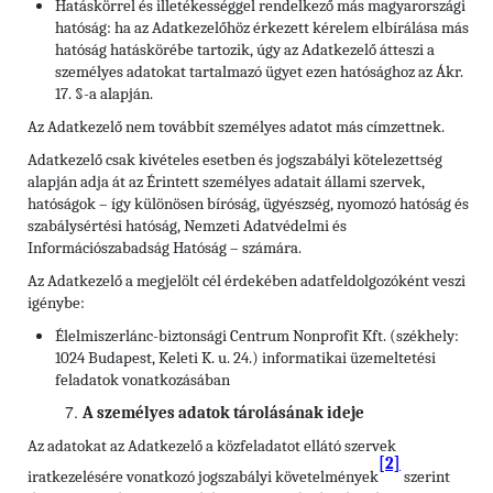
Hatáskörrel és illetékességgel rendelkező más magyarországi
hatóság: ha az Adatkezelőhöz érkezett kérelem elbírálása más
hatóság hatáskörébe tartozik, úgy az Adatkezelő átteszi a
személyes adatokat tartalmazó ügyet ezen hatósághoz az Ákr.
17. §-a alapján.
Az Adatkezelő nem továbbít személyes adatot más címzettnek.
Adatkezelő csak kivételes esetben és jogszabályi kötelezettség
alapján adja át az Érintett személyes adatait állami szervek,
hatóságok – így különösen bíróság, ügyészség, nyomozó hatóság és
szabálysértési hatóság, Nemzeti Adatvédelmi és
Információszabadság Hatóság – számára.
Az Adatkezelő a megjelölt cél érdekében adatfeldolgozóként veszi
igénybe:
Élelmiszerlánc-biztonsági Centrum Nonprofit Kft. (székhely:
1024 Budapest, Keleti K. u. 24.) informatikai üzemeltetési
feladatok vonatkozásában
A személyes adatok tárolásának ideje
Az adatokat az Adatkezelő a közfeladatot ellátó szervek
[2]
iratkezelésére vonatkozó jogszabályi követelmények
szerint