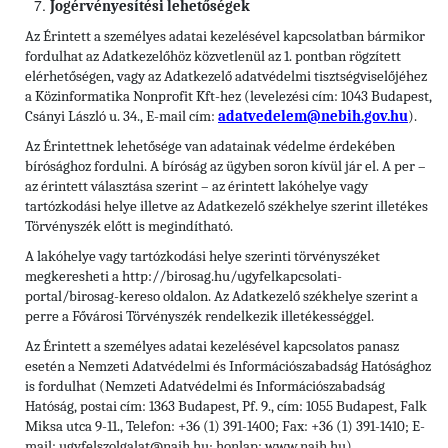
Jogérvényesítési lehetőségek
Az Érintett a személyes adatai kezelésével kapcsolatban bármikor
fordulhat az Adatkezelőhöz közvetlenül az 1. pontban rögzített
elérhetőségen, vagy az Adatkezelő adatvédelmi tisztségviselőjéhez
a Közinformatika Nonprofit Kft-hez (levelezési cím: 1043 Budapest,
Csányi László u. 34., E-mail cím:
adatvedelem@nebih.gov.hu
).
Az Érintettnek lehetősége van adatainak védelme érdekében
bírósághoz fordulni. A bíróság az ügyben soron kívül jár el. A per –
az érintett választása szerint – az érintett lakóhelye vagy
tartózkodási helye illetve az Adatkezelő székhelye szerint illetékes
Törvényszék előtt is megindítható.
A lakóhelye vagy tartózkodási helye szerinti törvényszéket
megkeresheti a http://birosag.hu/ugyfelkapcsolati-
portal/birosag-kereso oldalon. Az Adatkezelő székhelye szerint a
perre a Fővárosi Törvényszék rendelkezik illetékességgel.
Az Érintett a személyes adatai kezelésével kapcsolatos panasz
esetén a Nemzeti Adatvédelmi és Információszabadság Hatósághoz
is fordulhat (Nemzeti Adatvédelmi és Információszabadság
Hatóság, postai cím: 1363 Budapest, Pf. 9., cím: 1055 Budapest, Falk
Miksa utca 9-11., Telefon: +36 (1) 391-1400; Fax: +36 (1) 391-1410; E-
mail: ugyfelszolgalat@naih.hu; honlap: www.naih.hu).