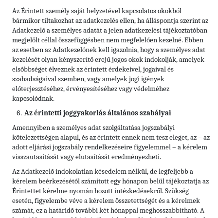
Az Érintett személy saját helyzetével kapcsolatos okokból
bármikor tiltakozhat az adatkezelés ellen, ha álláspontja szerint az
Adatkezelő a személyes adatát a jelen adatkezelési tájékoztatóban
megjelölt céllal összefüggésben nem megfelelően kezelné. Ebben
az esetben az Adatkezelőnek kell igazolnia, hogy a személyes adat
kezelését olyan kényszerítő erejű jogos okok indokolják, amelyek
elsőbbséget élveznek az érintett érdekeivel, jogaival és
szabadságaival szemben, vagy amelyek jogi igények
előterjesztéséhez, érvényesítéséhez vagy védelméhez
kapcsolódnak.
Az érintetti joggyakorlás általános szabályai
Amennyiben a személyes adat szolgáltatása jogszabályi
kötelezettségen alapul, és az érintett ennek nem tesz eleget, az – az
adott eljárási jogszabály rendelkezéseire figyelemmel – a kérelem
visszautasítását vagy elutasítását eredményezheti.
Az Adatkezelő indokolatlan késedelem nélkül, de legfeljebb a
kérelem beérkezésétől számított egy hónapon belül tájékoztatja az
Érintettet kérelme nyomán hozott intézkedésekről. Szükség
esetén, figyelembe véve a kérelem összetettségét és a kérelmek
számát, ez a határidő további két hónappal meghosszabbítható. A