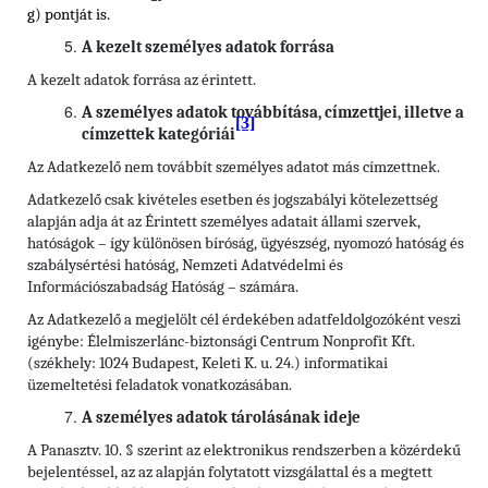
g) pontját is.
A kezelt személyes adatok forrása
A kezelt adatok forrása az érintett.
A személyes adatok továbbítása, címzettjei, illetve a
[3]
címzettek kategóriái
Az Adatkezelő nem továbbít személyes adatot más címzettnek.
Adatkezelő csak kivételes esetben és jogszabályi kötelezettség
alapján adja át az Érintett személyes adatait állami szervek,
hatóságok – így különösen bíróság, ügyészség, nyomozó hatóság és
szabálysértési hatóság, Nemzeti Adatvédelmi és
Információszabadság Hatóság – számára.
Az Adatkezelő a megjelölt cél érdekében adatfeldolgozóként veszi
igénybe: Élelmiszerlánc-biztonsági Centrum Nonprofit Kft.
(székhely: 1024 Budapest, Keleti K. u. 24.) informatikai
üzemeltetési feladatok vonatkozásában.
A személyes adatok tárolásának ideje
A Panasztv. 10. § szerint az elektronikus rendszerben a közérdekű
bejelentéssel, az az alapján folytatott vizsgálattal és a megtett