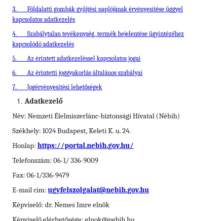
3.
Földalatti gombák gyűjtési naplójának érvényesítése üggyel
kapcsolatos adatkezelés
4.
Szabálytalan tevékenység, termék bejelentése ügyintézéhez
kapcsolódó adatkezelés
5.
Az érintett adatkezeléssel kapcsolatos jogai
6.
Az érintetti joggyakorlás általános szabályai
7.
Jogérvényesítési lehetőségek
Adatkezelő
Név: Nemzeti Élelmiszerlánc-biztonsági Hivatal (Nébih)
Székhely: 1024 Budapest, Keleti K. u. 24.
Honlap:
https://portal.nebih.gov.hu/
Telefonszám: 06-1/ 336-9009
Fax: 06-1/336-9479
E-mail cím:
ugyfelszolgalat@nebih.gov.hu
Képviselő: dr. Nemes Imre elnök
Képviselő elérhetősége: elnok@nebih.hu