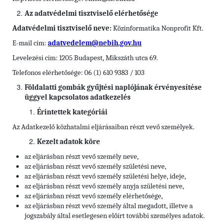
Az adatvédelmi tisztviselő elérhetősége
Adatvédelmi tisztviselő neve:
Közinformatika Nonprofit Kft.
E-mail cím:
adatvedelem@nebih.gov.hu
Levelezési cím: 1205 Budapest, Mikszáth utca 69.
Telefonos elérhetősége: 06 (1) 610 9383 / 103
Földalatti gombák gyűjtési naplójának érvényesítése
üggyel kapcsolatos adatkezelés
Érintettek kategóriái
Az Adatkezelő közhatalmi eljárásaiban részt vevő személyek.
Kezelt adatok köre
az eljárásban részt vevő személy neve,
az eljárásban részt vevő személy születési neve,
az eljárásban részt vevő személy születési helye, ideje,
az eljárásban részt vevő személy anyja születési neve,
az eljárásban részt vevő személy elérhetősége,
az eljárásban részt vevő személy által megadott, illetve a
jogszabály által esetlegesen előírt további személyes adatok.