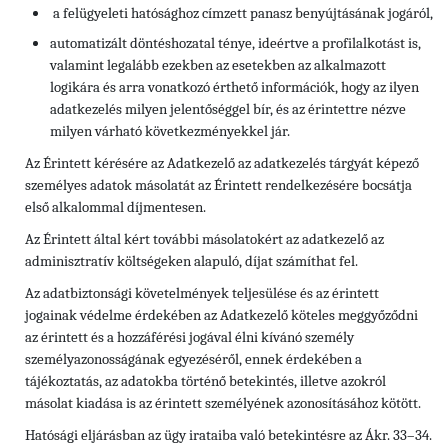
a felügyeleti hatósághoz címzett panasz benyújtásának jogáról,
automatizált döntéshozatal ténye, ideértve a profilalkotást is,
valamint legalább ezekben az esetekben az alkalmazott
logikára és arra vonatkozó érthető információk, hogy az ilyen
adatkezelés milyen jelentőséggel bír, és az érintettre nézve
milyen várható következményekkel jár.
Az Érintett kérésére az Adatkezelő az adatkezelés tárgyát képező
személyes adatok másolatát az Érintett rendelkezésére bocsátja
első alkalommal díjmentesen.
Az Érintett által kért további másolatokért az adatkezelő az
adminisztratív költségeken alapuló, díjat számíthat fel.
Az adatbiztonsági követelmények teljesülése és az érintett
jogainak védelme érdekében az Adatkezelő köteles meggyőződni
az érintett és a hozzáférési jogával élni kívánó személy
személyazonosságának egyezéséről, ennek érdekében a
tájékoztatás, az adatokba történő betekintés, illetve azokról
másolat kiadása is az érintett személyének azonosításához kötött.
Hatósági eljárásban az ügy irataiba való betekintésre az Ákr. 33–34.