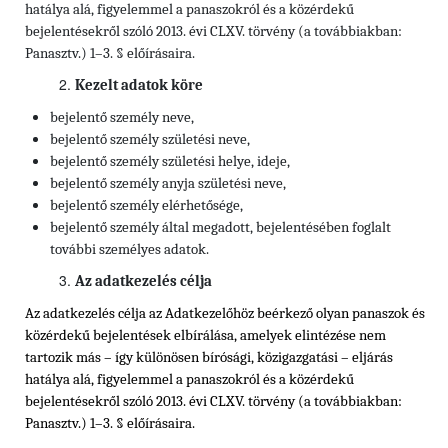
hatálya alá, figyelemmel a panaszokról és a közérdekű
bejelentésekről szóló 2013. évi CLXV. törvény (a továbbiakban:
Panasztv.) 1–3. § előírásaira.
Kezelt adatok köre
bejelentő személy neve,
bejelentő személy születési neve,
bejelentő személy születési helye, ideje,
bejelentő személy anyja születési neve,
bejelentő személy elérhetősége,
bejelentő személy által megadott, bejelentésében foglalt
további személyes adatok.
Az adatkezelés célja
Az adatkezelés célja az Adatkezelőhöz beérkező olyan panaszok és
közérdekű bejelentések elbírálása, amelyek elintézése nem
tartozik más – így különösen bírósági, közigazgatási – eljárás
hatálya alá, figyelemmel a panaszokról és a közérdekű
bejelentésekről szóló 2013. évi CLXV. törvény (a továbbiakban:
Panasztv.) 1–3. § előírásaira.