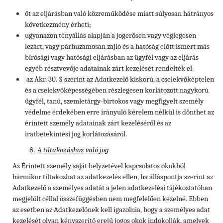
őt az eljárásban való közreműködése miatt súlyosan hátrányos
következmény érheti;
ugyanazon tényállás alapján a jogerősen vagy véglegesen
lezárt, vagy párhuzamosan zajló és a hatóság előtt ismert más
bírósági vagy hatósági eljárásban az ügyfél vagy az eljárás
egyéb résztvevője adatainak zárt kezelését rendelték el.
az Ákr. 30. § szerint az Adatkezelő kiskorú, a cselekvőképtelen
és a cselekvőképességében részlegesen korlátozott nagykorú
ügyfél, tanú, szemletárgy-birtokos vagy megfigyelt személy
védelme érdekében erre irányuló kérelem nélkül is dönthet az
érintett személy adatainak zárt kezeléséről és az
iratbetekintési jog korlátozásáról.
A tiltakozáshoz való jog
Az Érintett személy saját helyzetével kapcsolatos okokból
bármikor tiltakozhat az adatkezelés ellen, ha álláspontja szerint az
Adatkezelő a személyes adatát a jelen adatkezelési tájékoztatóban
megjelölt céllal összefüggésben nem megfelelően kezelné. Ebben
az esetben az Adatkezelőnek kell igazolnia, hogy a személyes adat
kezelését olyan kényszerítő erejű jogos okok indokolják, amelyek