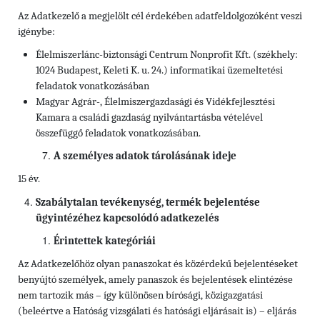
Az Adatkezelő a megjelölt cél érdekében adatfeldolgozóként veszi
igénybe:
Élelmiszerlánc-biztonsági Centrum Nonprofit Kft. (székhely:
1024 Budapest, Keleti K. u. 24.) informatikai üzemeltetési
feladatok vonatkozásában
Magyar Agrár-, Élelmiszergazdasági és Vidékfejlesztési
Kamara a családi gazdaság nyilvántartásba vételével
összefüggő feladatok vonatkozásában.
A személyes adatok tárolásának ideje
15 év.
Szabálytalan tevékenység, termék bejelentése
ügyintézéhez kapcsolódó adatkezelés
Érintettek kategóriái
Az Adatkezelőhöz olyan panaszokat és közérdekű bejelentéseket
benyújtó személyek, amely panaszok és bejelentések elintézése
nem tartozik más – így különösen bírósági, közigazgatási
(beleértve a Hatóság vizsgálati és hatósági eljárásait is) – eljárás