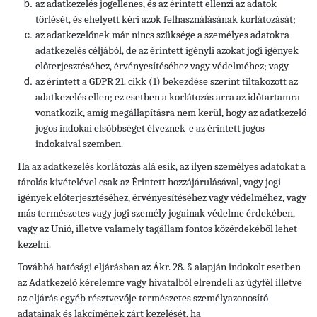
az adatkezelés jogellenes, és az érintett ellenzi az adatok
törlését, és ehelyett kéri azok felhasználásának korlátozását;
az adatkezelőnek már nincs szüksége a személyes adatokra
adatkezelés céljából, de az érintett igényli azokat jogi igények
előterjesztéséhez, érvényesítéséhez vagy védelméhez; vagy
az érintett a GDPR 21. cikk (1) bekezdése szerint tiltakozott az
adatkezelés ellen; ez esetben a korlátozás arra az időtartamra
vonatkozik, amíg megállapításra nem kerül, hogy az adatkezelő
jogos indokai elsőbbséget élveznek-e az érintett jogos
indokaival szemben.
Ha az adatkezelés korlátozás alá esik, az ilyen személyes adatokat a
tárolás kivételével csak az Érintett hozzájárulásával, vagy jogi
igények előterjesztéséhez, érvényesítéséhez vagy védelméhez, vagy
más természetes vagy jogi személy jogainak védelme érdekében,
vagy az Unió, illetve valamely tagállam fontos közérdekéből lehet
kezelni.
Továbbá hatósági eljárásban az Ákr. 28. § alapján indokolt esetben
az Adatkezelő kérelemre vagy hivatalból elrendeli az ügyfél illetve
az eljárás egyéb résztvevője természetes személyazonosító
adatainak és lakcímének zárt kezelését, ha