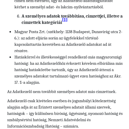
címén nem elérhető, úgy az Adatkezelő adatszolgáltatást
kérhet a személyi adat- és lakcím-nyilvántartásból.
A személyes adatok továbbítása, címzettjei, illetve a
[1]
címzettek kategóriái
Magyar Posta Zrt. (székhely: 1138 Budapest, Dunavirág utca 2-
6.): az adott eljárás során az ügyfelekkel történő
kapcsolattartás keretében az Adatkezelő adatokat ad át
részére.
Hatáskörrel és illetékességgel rendelkező más magyarországi
hatóság: ha az Adatkezelőhöz érkezett kérelem elbírálása más
hatóság hatáskörébe tartozik, úgy az Adatkezelő átteszi a
személyes adatokat tartalmazó ügyet ezen hatósághoz az Ákr.
17. §-a alapján.
Az Adatkezelő nem továbbít személyes adatot más címzettnek.
Adatkezelő csak kivételes esetben és jogszabályi kötelezettség
alapján adja át az Érintett személyes adatait állami szervek,
hatóságok – így különösen bíróság, ügyészség, nyomozó hatóság és
szabálysértési hatóság, Nemzeti Adatvédelmi és
Információszabadság Hatóság – számára.