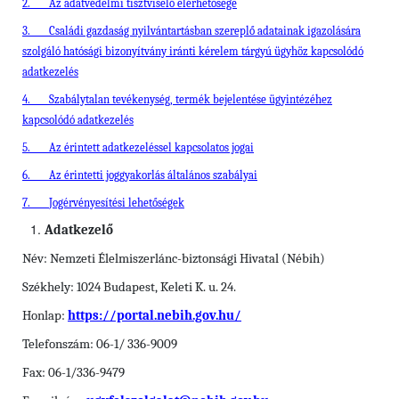
2.
Az adatvédelmi tisztviselő elérhetősége
3.
Családi gazdaság nyilvántartásban szereplő adatainak igazolására
szolgáló hatósági bizonyítvány iránti kérelem tárgyú ügyhöz kapcsolódó
adatkezelés
4.
Szabálytalan tevékenység, termék bejelentése ügyintézéhez
kapcsolódó adatkezelés
5.
Az érintett adatkezeléssel kapcsolatos jogai
6.
Az érintetti joggyakorlás általános szabályai
7.
Jogérvényesítési lehetőségek
Adatkezelő
Név: Nemzeti Élelmiszerlánc-biztonsági Hivatal (Nébih)
Székhely: 1024 Budapest, Keleti K. u. 24.
Honlap:
https://portal.nebih.gov.hu/
Telefonszám: 06-1/ 336-9009
Fax: 06-1/336-9479