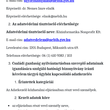
E-mail cím:
ugyfelszolgalat@nebih.gov.hu
Képviselő: dr. Nemes Imre elnök
Képviselő elérhetősége: elnok@nebih.hu
Az adatvédelmi tisztviselő elérhetősége
Adatvédelmi tisztviselő neve:
Közinformatika Nonprofit Kft.
E-mail cím:
adatvedelem@nebih.gov.hu
Levelezési cím: 1205 Budapest, Mikszáth utca 69.
Telefonos elérhetősége: 06 (1) 610 9383 / 103
Családi gazdaság nyilvántartásban szereplő adatainak
igazolására szolgáló hatósági bizonyítvány iránti
kérelem tárgyú ügyhöz kapcsolódó adatkezelés
Érintettek kategóriái
Az Adatkezelő közhatalmi eljárásaiban részt vevő személyek.
Kezelt adatok köre
az eljárásban részt vevő személy neve,