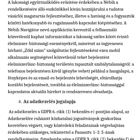
A lakossági együttműködés erősítése érdekében a Nébih a
rendelkezésére álló eszközökkel kíván hozzájárulni a tudatos
vásárlói magatartás fejlesztéséhez, illetve a hatóság és a fogyasztók
közötti hatékonyabb és rugalmasabb kapcsolat kiépítéséhez. A
Nébih Navigátor nevű applikáción keresztül a felhasználó
közvetlenül kaphat információkat a lakosság széles körét érintő
élelmiszer-biztonsági eseményekről, másrészt az ingyenesen
hívható „Zöld szám” szolgáltatás fejlesztéseként ezen mobil
alkalmazás segítségével közvetlenül tehet bejelentést
élelmiszerlánc-biztonság területén tapasztalt szabálytalanságról: a
telefonos bejelentésen kívül igénybe veheti például a hangalapú, a
fényképes és az email-es bejelentés lehetőségét, eltárolhatja
korábbi bejelentéseit, továbbá az élelmiszerlánc-biztonsággal
kapcsolatos aktuális híreket is rendszeresen olvashatja.
Az adatkezelés jogalapja
Az adatkezelés a GDPR 6. cikk (1) bekezdés e) pontján alapul, az
Adatkezelőre ruházott közhatalmi jogosítványok gyakorlása
keretében végzett, vagy közérdekű feladatainak végrehajtása
érdekében szükséges, tekintettel a Panasztv. 1–3. §-ának
rendelkezéseire, figyelembe véve a GDPR 9. cikk (2) bekezdés f) és