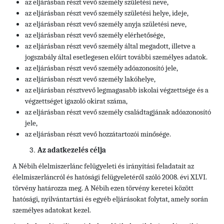
az eljárásban részt vevő személy születési neve,
az eljárásban részt vevő személy születési helye, ideje,
az eljárásban részt vevő személy anyja születési neve,
az eljárásban részt vevő személy elérhetősége,
az eljárásban részt vevő személy által megadott, illetve a
jogszabály által esetlegesen előírt további személyes adatok.
az eljárásban részt vevő személy adóazonosító jele,
az eljárásban részt vevő személy lakóhelye,
az eljárásban résztvevő legmagasabb iskolai végzettsége és a
végzettséget igazoló okirat száma,
az eljárásban részt vevő személy családtagjának adóazonosító
jele,
az eljárásban részt vevő hozzátartozói minősége.
Az adatkezelés célja
A Nébih élelmiszerlánc felügyeleti és irányítási feladatait az
élelmiszerláncról és hatósági felügyeletéről szóló 2008. évi XLVI.
törvény határozza meg. A Nébih ezen törvény keretei között
hatósági, nyilvántartási és egyéb eljárásokat folytat, amely során
személyes adatokat kezel.