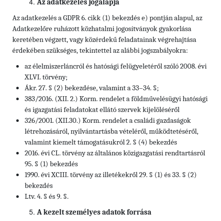
Az adatkezelés jogalapja
Az adatkezelés a GDPR 6. cikk (1) bekezdés e) pontján alapul, az
Adatkezelőre ruházott közhatalmi jogosítványok gyakorlása
keretében végzett, vagy közérdekű feladatainak végrehajtása
érdekében szükséges, tekintettel az alábbi jogszabályokra:
az élelmiszerláncról és hatósági felügyeletéről szóló 2008. évi
XLVI. törvény;
Ákr. 27. § (2) bekezdése, valamint a 33–34. §;
383/2016. (XII. 2.) Korm. rendelet a földművelésügyi hatósági
és igazgatási feladatokat ellátó szervek kijelöléséről
326/2001. (XII.30.) Korm. rendelet a családi gazdaságok
létrehozásáról, nyilvántartásba vételéről, működtetéséről,
valamint kiemelt támogatásukról 2. § (4) bekezdés
2016. évi CL. törvény az általános közigazgatási rendtartásról
95. § (1) bekezdés
1990. évi XCIII. törvény az illetékekről 29. § (1) és 33. § (2)
bekezdés
Ltv. 4. § és 9. §.
A kezelt személyes adatok forrása