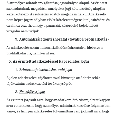
A személyes adatok szolgáltatása jogszabályon alapul. Az érintett
azon adatainak megadása, amelyeket jogi kötelezettség alapján
kezel kötelező. A szükséges adatok megadása nélkül Adatkezelő
nem képes jogszabályban előírt kötelezettségének teljesítésére, és
ez ahhoz vezethet, hogy a panaszát, közérdekű bejelentését
vizsgálni nem tudjuk.
Automatizált döntéshozatal (továbbá profilalkotás)
Az adatkezelés során automatizált döntéshozatalra, ideértve a
profilalkotást is, nem kerül sor.
Az érintett adatkezeléssel kapcsolatos jogai
Érintett tájékoztatáshoz való joga
A jelen adatkezelési tájékoztatóval biztosítja az Adatkezelő a
tájékoztatást adatkezelési tevékenységről.
Hozzáférés joga:
Az érintett jogosult arra, hogy az adatkezelőtől visszajelzést kapjon
arra vonatkozóan, hogy személyes adatainak kezelése folyamatban
van-e, és ha ilyen adatkezelés folyamatban van, jogosult arra, hogy