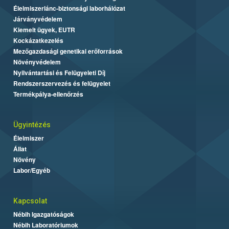
Élelmiszerlánc-biztonsági laborhálózat
Járványvédelem
Kiemelt ügyek, EUTR
Kockázatkezelés
Mezőgazdasági genetikai erőforrások
Növényvédelem
Nyilvántartási és Felügyeleti Díj
Rendszerszervezés és felügyelet
Termékpálya-ellenőrzés
Ügyintézés
Élelmiszer
Állat
Növény
Labor/Egyéb
Kapcsolat
Nébih Igazgatóságok
Nébih Laboratóriumok