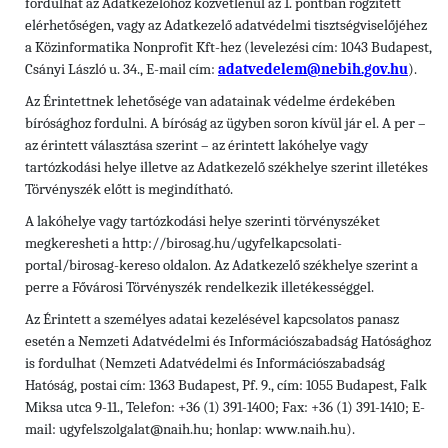
fordulhat az Adatkezelőhöz közvetlenül az 1. pontban rögzített
elérhetőségen, vagy az Adatkezelő adatvédelmi tisztségviselőjéhez
a Közinformatika Nonprofit Kft-hez (levelezési cím: 1043 Budapest,
Csányi László u. 34., E-mail cím:
adatvedelem@nebih.gov.hu
).
Az Érintettnek lehetősége van adatainak védelme érdekében
bírósághoz fordulni. A bíróság az ügyben soron kívül jár el. A per –
az érintett választása szerint – az érintett lakóhelye vagy
tartózkodási helye illetve az Adatkezelő székhelye szerint illetékes
Törvényszék előtt is megindítható.
A lakóhelye vagy tartózkodási helye szerinti törvényszéket
megkeresheti a http://birosag.hu/ugyfelkapcsolati-
portal/birosag-kereso oldalon. Az Adatkezelő székhelye szerint a
perre a Fővárosi Törvényszék rendelkezik illetékességgel.
Az Érintett a személyes adatai kezelésével kapcsolatos panasz
esetén a Nemzeti Adatvédelmi és Információszabadság Hatósághoz
is fordulhat (Nemzeti Adatvédelmi és Információszabadság
Hatóság, postai cím: 1363 Budapest, Pf. 9., cím: 1055 Budapest, Falk
Miksa utca 9-11., Telefon: +36 (1) 391-1400; Fax: +36 (1) 391-1410; E-
mail: ugyfelszolgalat@naih.hu; honlap: www.naih.hu).