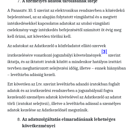
A személyes adatok tárolásának ideje
A Panasztv. 10. § szerint az elektronikus rendszerben a közérdekű
bejelentéssel, az az alapján folytatott vizsgálattal és a megtett
intézkedésekkel kapcsolatos adatokat az utolsó vizsgálati
cselekmény vagy intézkedés befejezésétől számított öt évig meg
kell őrizni, azt követően törölni kell.
Az adatokat az Adatkezelő a közfeladatot ellátó szervek
[3]
iratkezelésére vonatkozó jogszabályi követelmények
szerint
iktatja, és az iktatott iratok között a mindenkor hatályos irattári
tervben meghatározott selejtezési időig, illetve – ennek hiányában
– levéltárba adásáig kezeli.
Ezt követően az Ltv. szerint levéltárba adandó iratokban foglalt
adatok és az iratkezelési rendszerben a jogszabálynál fogva
kezelendő személyes adatok kivételével az Adatkezelő az adatot
törli (iratokat selejtezi), illetve a levéltárba adással a személyes
adatok kezelése az Adatkezelőnél megszűnik.
Az adatszolgáltatás elmaradásának lehetséges
következményei