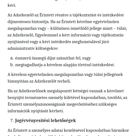
kéri.
Az Adatkezelő az Érintett részére a tájékoztatást és intézkedést
díjmentesen biztosítja. Ha az Érintett kérelme egyértelműen
megalapozatlan vagy – különösen ismétlődő jellege miatt – túlzó,
az Adatkezelő, figyelemmel a kért információ vagy tájékoztatás
nyújtásával vagy a kért intézkedés meghozatalával járó
adminisztratív költségekre:
észszerű összegű díjat számíthat fel, vagy
megtagadhatja a kérelem alapján történő intézkedést.
A kérelem egyértelműen megalapozatlan vagy túlzó jellegének
bizonyítása az Adatkezelőt terheli.
Ha az Adatkezelőnek megalapozott kétségei vannak a kérelmet
benyújtó természetes személy kilétével kapcsolatban, további, az
Érintett személyazonosságának megerősítéséhez szükséges
információk nyújtását kérheti.
Jogérvényesítési lehetőségek
Az Érintett a személyes adatai kezelésével kapcsolatban bármikor