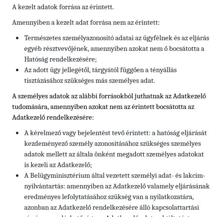
A kezelt adatok forrása az érintett.
Amennyiben a kezelt adat forrása nem az érintett:
Természetes személyazonosító adatai az ügyfélnek és az eljárás
egyéb résztvevőjének, amennyiben azokat nem ő bocsátotta a
Hatóság rendelkezésére;
Az adott ügy jellegétől, tárgyától függően a tényállás
tisztázásához szükséges más személyes adat.
A személyes adatok az alábbi forrásokból juthatnak az Adatkezelő
tudomására, amennyiben azokat nem az érintett bocsátotta az
Adatkezelő rendelkezésére:
A kérelmező vagy bejelentést tevő érintett: a hatóság eljárását
kezdeményező személy azonosításához szükséges személyes
adatok mellett az általa önként megadott személyes adatokat
is kezeli az Adatkezelő;
A Belügyminisztérium által vezetett személyi adat- és lakcím-
nyilvántartás: amennyiben az Adatkezelő valamely eljárásának
eredményes lefolytatásához szükség van a nyilatkozatára,
azonban az Adatkezelő rendelkezésére álló kapcsolattartási