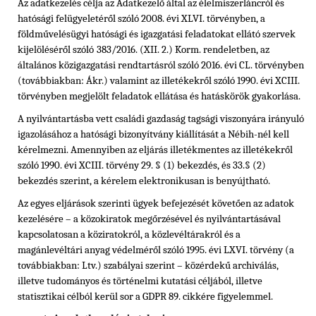
Az adatkezelés célja az Adatkezelő által az élelmiszerláncról és
hatósági felügyeletéről szóló 2008. évi XLVI. törvényben,
a
földművelésügyi hatósági és igazgatási feladatokat ellátó szervek
kijelöléséről szóló
383/2016. (XII. 2.) Korm. rendeletben, az
általános közigazgatási rendtartásról szóló 2016. évi CL. törvényben
(továbbiakban: Ákr.)
valamint az illetékekről szóló 1990. évi XCIII.
törvényben
megjelölt feladatok ellátása és hatáskörök gyakorlása.
A nyilvántartásba vett családi gazdaság tagsági viszonyára irányuló
igazolásához a hatósági bizonyítvány kiállítását a Nébih-nél kell
kérelmezni. Amennyiben az eljárás illetékmentes az illetékekről
szóló 1990. évi XCIII. törvény 29. § (1) bekezdés, és 33.§ (2)
bekezdés szerint, a kérelem elektronikusan is benyújtható.
Az egyes eljárások szerinti ügyek befejezését követően az adatok
kezelésére – a közokiratok megőrzésével és nyilvántartásával
kapcsolatosan a köziratokról, a közlevéltárakról és a
magánlevéltári anyag védelméről szóló 1995. évi LXVI. törvény (a
továbbiakban: Ltv.) szabályai szerint – közérdekű archiválás,
illetve tudományos és történelmi kutatási céljából, illetve
statisztikai célból kerül sor a GDPR 89. cikkére figyelemmel.