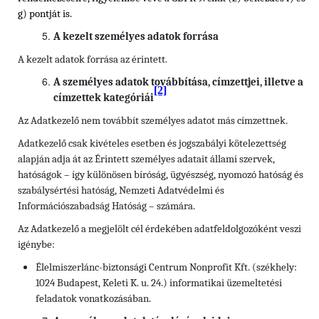
g) pontját is.
A kezelt személyes adatok forrása
A kezelt adatok forrása az érintett.
A személyes adatok továbbítása, címzettjei, illetve a
[2]
címzettek kategóriái
Az Adatkezelő nem továbbít személyes adatot más címzettnek.
Adatkezelő csak kivételes esetben és jogszabályi kötelezettség
alapján adja át az Érintett személyes adatait állami szervek,
hatóságok – így különösen bíróság, ügyészség, nyomozó hatóság és
szabálysértési hatóság, Nemzeti Adatvédelmi és
Információszabadság Hatóság – számára.
Az Adatkezelő a megjelölt cél érdekében adatfeldolgozóként veszi
igénybe:
Élelmiszerlánc-biztonsági Centrum Nonprofit Kft. (székhely:
1024 Budapest, Keleti K. u. 24.) informatikai üzemeltetési
feladatok vonatkozásában.