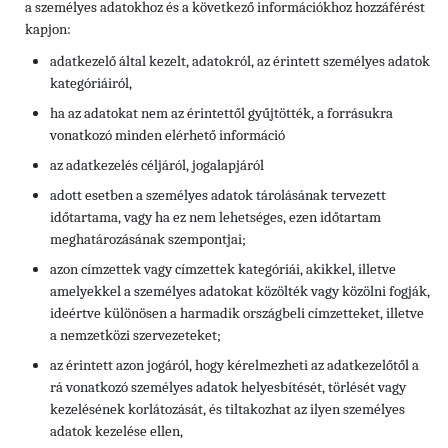
a személyes adatokhoz és a következő információkhoz hozzáférést
kapjon:
adatkezelő által kezelt, adatokról, az érintett személyes adatok
kategóriáiról,
ha az adatokat nem az érintettől gyűjtötték, a forrásukra
vonatkozó minden elérhető információ
az adatkezelés céljáról, jogalapjáról
adott esetben a személyes adatok tárolásának tervezett
időtartama, vagy ha ez nem lehetséges, ezen időtartam
meghatározásának szempontjai;
azon címzettek vagy címzettek kategóriái, akikkel, illetve
amelyekkel a személyes adatokat közölték vagy közölni fogják,
ideértve különösen a harmadik országbeli címzetteket, illetve
a nemzetközi szervezeteket;
az érintett azon jogáról, hogy kérelmezheti az adatkezelőtől a
rá vonatkozó személyes adatok helyesbítését, törlését vagy
kezelésének korlátozását, és tiltakozhat az ilyen személyes
adatok kezelése ellen,