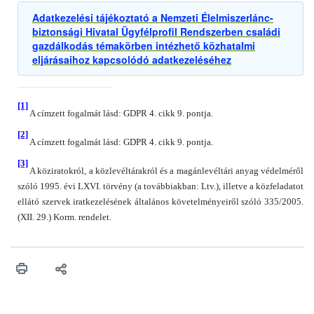
Adatkezelési tájékoztató a Nemzeti Élelmiszerlánc-
biztonsági Hivatal Ügyfélprofil Rendszerben családi
gazdálkodás témakörben intézhető közhatalmi
eljárásaihoz kapcsolódó adatkezeléséhez
[1]
A címzett fogalmát lásd: GDPR 4. cikk 9. pontja.
[2]
A címzett fogalmát lásd: GDPR 4. cikk 9. pontja.
[3]
A köziratokról, a közlevéltárakról és a magánlevéltári anyag védelméről
szóló 1995. évi LXVI. törvény (a továbbiakban: Ltv.), illetve a közfeladatot
ellátó szervek iratkezelésének általános követelményeiről szóló 335/2005.
(XII. 29.) Korm. rendelet.