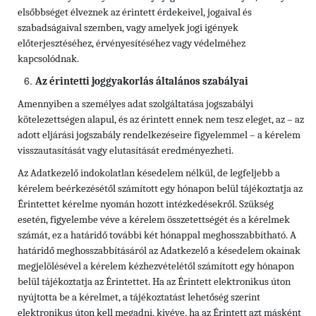
elsőbbséget élveznek az érintett érdekeivel, jogaival és
szabadságaival szemben, vagy amelyek jogi igények
előterjesztéséhez, érvényesítéséhez vagy védelméhez
kapcsolódnak.
Az érintetti joggyakorlás általános szabályai
Amennyiben a személyes adat szolgáltatása jogszabályi
kötelezettségen alapul, és az érintett ennek nem tesz eleget, az – az
adott eljárási jogszabály rendelkezéseire figyelemmel – a kérelem
visszautasítását vagy elutasítását eredményezheti.
Az Adatkezelő indokolatlan késedelem nélkül, de legfeljebb a
kérelem beérkezésétől számított egy hónapon belül tájékoztatja az
Érintettet kérelme nyomán hozott intézkedésekről. Szükség
esetén, figyelembe véve a kérelem összetettségét és a kérelmek
számát, ez a határidő további két hónappal meghosszabbítható. A
határidő meghosszabbításáról az Adatkezelő a késedelem okainak
megjelölésével a kérelem kézhezvételétől számított egy hónapon
belül tájékoztatja az Érintettet. Ha az Érintett elektronikus úton
nyújtotta be a kérelmet, a tájékoztatást lehetőség szerint
elektronikus úton kell megadni, kivéve, ha az Érintett azt másként