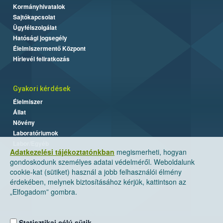
Kormányhivatalok
Sajtókapcsolat
Ügyfélszolgálat
Hatósági jogsegély
Élelmiszermentő Központ
Hírlevél feliratkozás
Gyakori kérdések
Élelmiszer
Állat
Növény
Laboratóriumok
Labor/Egyéb
Adatkezelési tájékoztatónkban
megismerheti, hogyan
gondoskodunk személyes adatai védelméről. Weboldalunk
cookie-kat (sütiket) használ a jobb felhasználói élmény
érdekében, melynek biztosításához kérjük, kattintson az
„Elfogadom” gombra.
Statisztikai célú sütik