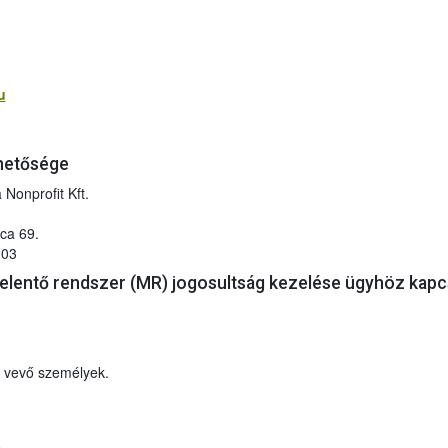
u
rhetősége
 Nonprofit Kft.
ca 69.
103
jelentő rendszer (MR) jogosultság kezelése ügyhöz kap
t vevő személyek.