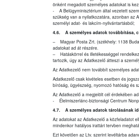
önként megadott személyes adatokat is kez
- A Belügyminisztérium által vezetett szem
szükség van a nyilatkozatára, azonban az A
személyi adat- és lakcím-nyilvántartásból;
4.6. A személyes adatok továbbítása, cím
– Magyar Posta Zrt. (székhely: 1138 Budape
adatokat ad át részére.
– Hatáskörrel és illetékességgel rendelke
tartozik, úgy az Adatkezelő átteszi a szemé
Az Adatkezelő nem továbbít személyes ada
Adatkezelő csak kivételes esetben és jogsza
bíróság, ügyészség, nyomozó hatóság és s
Az Adatkezelő a megjelölt cél érdekében ad
- Élelmiszerlánc-biztonsági Centrum Nonprof
4.7. A személyes adatok tárolásának i
Az adatokat az Adatkezelő a közfeladatot ell
mindenkor hatályos irattári tervben meghatár
Ezt követően az Ltv. szerint levéltárba ada