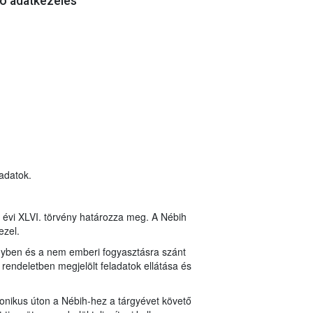
dó adatkezelés
 adatok.
8. évi XLVI. törvény határozza meg. A Nébih
ezel.
vényben és a nem emberi fogyasztásra szánt
rendeletben megjelölt feladatok ellátása és
tronikus úton a Nébih-hez a tárgyévet követő