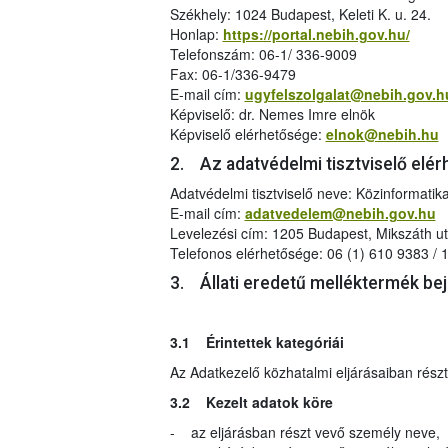
Székhely: 1024 Budapest, Keleti K. u. 24.
Honlap:
https://portal.nebih.gov.hu/
Telefonszám: 06-1/ 336-9009
Fax: 06-1/336-9479
E-mail cím:
ugyfelszolgalat@nebih.gov.h
Képviselő: dr. Nemes Imre elnök
Képviselő elérhetősége:
elnok@nebih.hu
2. Az adatvédelmi tisztviselő elé
Adatvédelmi tisztviselő neve: Közinformatika
E-mail cím:
adatvedelem@nebih.gov.hu
Levelezési cím: 1205 Budapest, Mikszáth ut
Telefonos elérhetősége: 06 (1) 610 9383 / 
3. Állati eredetű melléktermék be
3.1 Érintettek kategóriái
Az Adatkezelő közhatalmi eljárásaiban rész
3.2 Kezelt adatok köre
- az eljárásban részt vevő személy neve,