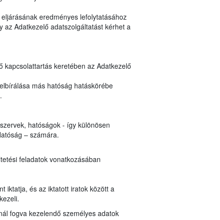
y eljárásának eredményes lefolytatásához
 az Adatkezelő adatszolgáltatást kérhet a
nő kapcsolattartás keretében az Adatkezelő
 elbírálása más hatóság hatáskörébe
n.
i szervek, hatóságok - így különösen
Hatóság – számára.
ltetési feladatok vonatkozásában
ktatja, és az iktatott iratok között a
kezeli.
lynál fogva kezelendő személyes adatok