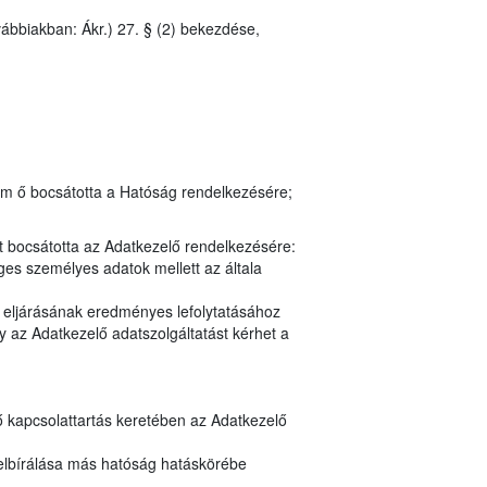
vábbiakban: Ákr.) 27. § (2) bekezdése,
em ő bocsátotta a Hatóság rendelkezésére;
t bocsátotta az Adatkezelő rendelkezésére:
es személyes adatok mellett az általa
y eljárásának eredményes lefolytatásához
 az Adatkezelő adatszolgáltatást kérhet a
ő kapcsolattartás keretében az Adatkezelő
elbírálása más hatóság hatáskörébe
n.