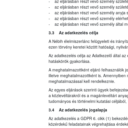
- az eljárásban részt vevő személy születé
- az eljárásban részt vevő személy születés
- az eljárásban részt vevő személy anyja s
- az eljárásban részt vevő személy elérhe
- az eljárásban részt vevő személy által meg
3.3 Az adatkezelés célja
A Nébih élelmiszerlánc felügyeleti és irányí
ezen törvény keretei között hatósági, nyilvá
Az adatkezelés célja az Adatkezelő által az 
hatáskörök gyakorlása.
A meghatalmazottként eljáró felhasználók jo
illetve meghatalmazottként is. Amennyiben m
meghatalmazással kell rendelkeznie.
Az egyes eljárások szerinti ügyek befejezés
a közlevéltárakról és a magánlevéltári anyag
tudományos és történelmi kutatási céljából, i
3.4 Az adatkezelés jogalapja
Az adatkezelés a GDPR 6. cikk (1) bekezdés
közérdekű feladatainak végrehajtása érdeké