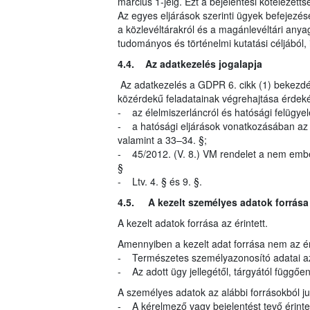
március 1-jéig. Ezt a bejelentési kötelezetts
Az egyes eljárások szerinti ügyek befejezés
a közlevéltárakról és a magánlevéltári anyag
tudományos és történelmi kutatási céljából, i
4.4. Az adatkezelés jogalapja
Az adatkezelés a GDPR 6. cikk (1) bekezdés
közérdekű feladatainak végrehajtása érdeké
- az élelmiszerláncról és hatósági felügyel
- a hatósági eljárások vonatkozásában az ál
valamint a 33–34. §;
- 45/2012. (V. 8.) VM rendelet a nem ember
§
- Ltv. 4. § és 9. §.
4.5. A kezelt személyes adatok forrása
A kezelt adatok forrása az érintett.
Amennyiben a kezelt adat forrása nem az éri
- Természetes személyazonosító adatai az
- Az adott ügy jellegétől, tárgyától függő
A személyes adatok az alábbi forrásokból 
- A kérelmező vagy bejelentést tevő érinte