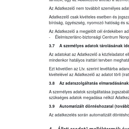
Az Adatkezelő nem továbbít személyes ada
Adatkezelő csak kivételes esetben és jogsza
bíróság, ügyészség, nyomozó hatóság és s
Az Adatkezelő a megjelölt cél érdekében ad
- Élelmiszerlánc-biztonsági Centrum Nonprof
3.7 A személyes adatok tárolásának id
Az adatokat az Adatkezelő a közfeladatot ell
mindenkor hatályos irattári tervben meghatár
Ezt követően az Ltv. szerint levéltárba ada
kivételével az Adatkezelő az adatot törli (i
3.8 Az adatszolgáltatás elmaradásának
A személyes adatok szolgáltatása jogszabály
szükséges adatok megadása nélkül Adatkezel
3.9 Automatizált döntéshozatal (továbbá
Az adatkezelés során automatizált döntéshoza