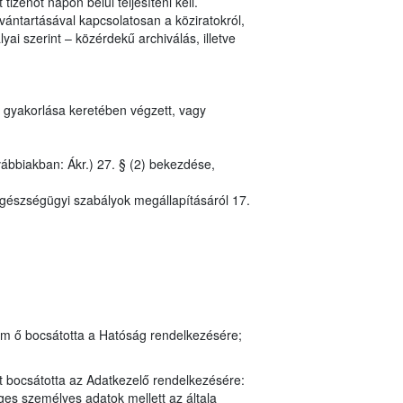
izenöt napon belül teljesíteni kell.
vántartásával kapcsolatosan a köziratokról,
ai szerint – közérdekű archiválás, illetve
 gyakorlása keretében végzett, vagy
vábbiakban: Ákr.) 27. § (2) bekezdése,
egészségügyi szabályok megállapításáról 17.
em ő bocsátotta a Hatóság rendelkezésére;
t bocsátotta az Adatkezelő rendelkezésére:
es személyes adatok mellett az általa