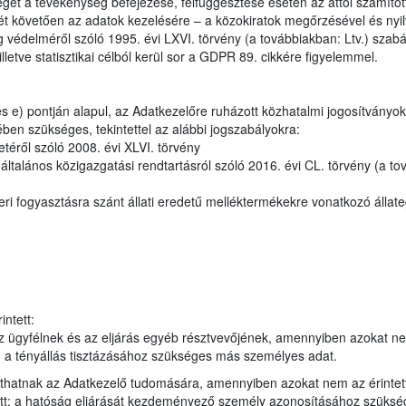
éget a tevékenység befejezése, felfüggesztése esetén az attól számított t
ét követően az adatok kezelésére – a közokiratok megőrzésével és nyil
 védelméről szóló 1995. évi LXVI. törvény (a továbbiakban: Ltv.) szabály
lletve statisztikai célból kerül sor a GDPR 89. cikkére figyelemmel.
 e) pontján alapul, az Adatkezelőre ruházott közhatalmi jogosítványok
ben szükséges, tekintettel az alábbi jogszabályokra:
etéről szóló 2008. évi XLVI. törvény
talános közigazgatási rendtartásról szóló 2016. évi CL. törvény (a to
i fogyasztásra szánt állati eredetű melléktermékekre vonatkozó állat
ntett:
 ügyfélnek és az eljárás egyéb résztvevőjének, amennyiben azokat n
en a tényállás tisztázásához szükséges más személyes adat.
juthatnak az Adatkezelő tudomására, amennyiben azokat nem az érintet
tt: a hatóság eljárását kezdeményező személy azonosításához szükség