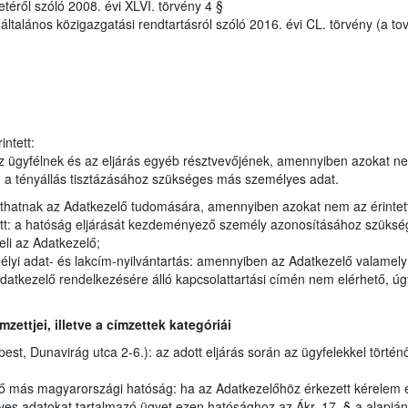
etéről szóló 2008. évi XLVI. törvény 4 §
talános közigazgatási rendtartásról szóló 2016. évi CL. törvény (a to
ntett:
 ügyfélnek és az eljárás egyéb résztvevőjének, amennyiben azokat n
en a tényállás tisztázásához szükséges más személyes adat.
juthatnak az Adatkezelő tudomására, amennyiben azokat nem az érintet
tt: a hatóság eljárását kezdeményező személy azonosításához szükség
eli az Adatkezelő;
élyi adat- és lakcím-nyilvántartás: amennyiben az Adatkezelő valamel
datkezelő rendelkezésére álló kapcsolattartási címén nem elérhető, úgy
ettjei, illetve a címzettek kategóriái
t, Dunavirág utca 2-6.): az adott eljárás során az ügyfelekkel történ
ző más magyarországi hatóság: ha az Adatkezelőhöz érkezett kérelem 
lyes adatokat tartalmazó ügyet ezen hatósághoz az Ákr. 17. §-a alapjá