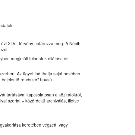
 adatok.
8. évi XLVI. törvény határozza meg. A Nébih
ezel.
nyben megjelölt feladatok ellátása és
zerben. Az ügyet indíthatja saját nevében,
 bejelentő rendszer" típusú
vántartásával kapcsolatosan a köziratokról,
ai szerint – közérdekű archiválás, illetve
 gyakorlása keretében végzett, vagy