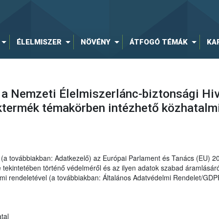
ÉLELMISZER
NÖVÉNY
ÁTFOGÓ TÉMÁK
KA
 a Nemzeti Élelmiszerlánc-biztonsági Hiv
ktermék témakörben intézhető közhatalm
al (a továbbiakban: Adatkezelő) az Európai Parlament és Tanács (EU) 
ekintetében történő védelméről és az ilyen adatok szabad áramlásáról
elmi rendeletével (a továbbiakban: Általános Adatvédelmi Rendelet/GDP
tal