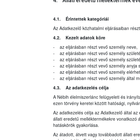
4. Állati eredetű melléktermék év
4.1. Érintettek kategóriái
Az Adatkezelő közhatalmi eljárásaiban rész
4.2. Kezelt adatok köre
- az eljárásban részt vevő személy neve,
- az eljárásban részt vevő személy születé
- az eljárásban részt vevő személy születés
- az eljárásban részt vevő személy anyja s
- az eljárásban részt vevő személy elérhe
- az eljárásban részt vevő személy által meg
4.3. Az adatkezelés célja
A Nébih élelmiszerlánc felügyeleti és irányí
ezen törvény keretei között hatósági, nyilvá
Az adatkezelés célja az Adatkezelő által az
állati eredetű melléktermékekre vonatkozó á
hatáskörök gyakorlása.
Az átadott, átvett vagy továbbadott állati e