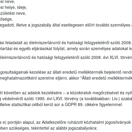
si neve,
i helye, ideje,
zületési neve,
tősége,
adott, illetve a jogszabály által esetlegesen előírt további személyes
tási feladatait az élelmiszerláncról és hatósági felügyeletéről szóló 200
ntartási és egyéb eljárásokat folytat, amely során személyes adatokat k
élelmiszerláncról és hatósági felügyeletéről szóló 2008. évi XLVI. törvé
gosultságainak kezelése az állati eredetű melléktermék bejelentő rends
eghatalmazottként szeretne eljárni, akkor "Állati eredetű melléktermék
ét követően az adatok kezelésére – a közokiratok megőrzésével és nyil
 védelméről szóló 1995. évi LXVI. törvény (a továbbiakban: Ltv.) szabály
lletve statisztikai célból kerül sor a GDPR 89. cikkére figyelemmel.
 e) pontján alapul, az Adatkezelőre ruházott közhatalmi jogosítványok
ben szükséges, tekintettel az alábbi jogszabályokra: