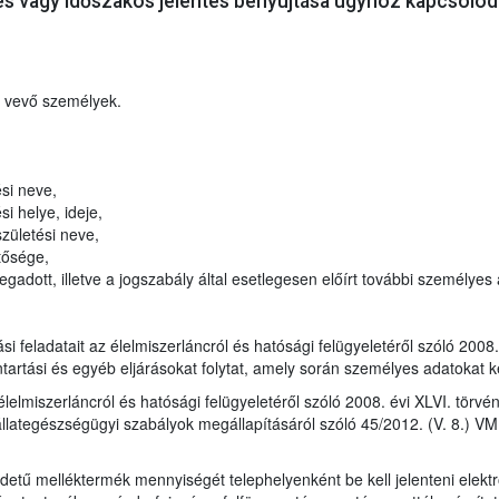
es vagy időszakos jelentés benyújtása ügyhöz kapcsoló
t vevő személyek.
si neve,
i helye, ideje,
zületési neve,
tősége,
adott, illetve a jogszabály által esetlegesen előírt további személyes
tási feladatait az élelmiszerláncról és hatósági felügyeletéről szóló 200
ntartási és egyéb eljárásokat folytat, amely során személyes adatokat k
 élelmiszerláncról és hatósági felügyeletéről szóló 2008. évi XLVI. tör
llategészségügyi szabályok megállapításáról szóló 45/2012. (V. 8.) VM 
redetű melléktermék mennyiségét telephelyenként be kell jelenteni elek