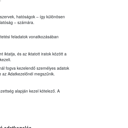
i szervek, hatóságok – így különösen
Hatóság – számára.
ltetési feladatok vonatkozásában
ktatja, és az iktatott iratok között a
kezeli.
lynál fogva kezelendő személyes adatok
ése az Adatkezelőnél megszűnik.
zettség alapján kezel kötelező. A