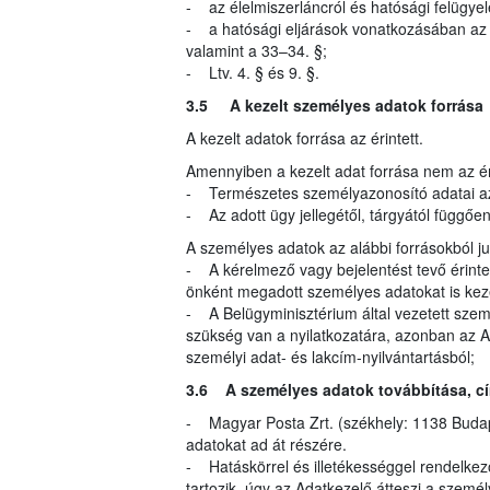
- az élelmiszerláncról és hatósági felügyel
- a hatósági eljárások vonatkozásában az ál
valamint a 33–34. §;
- Ltv. 4. § és 9. §.
3.5 A kezelt személyes adatok forrása
A kezelt adatok forrása az érintett.
Amennyiben a kezelt adat forrása nem az éri
- Természetes személyazonosító adatai az
- Az adott ügy jellegétől, tárgyától függő
A személyes adatok az alábbi forrásokból 
- A kérelmező vagy bejelentést tevő érinte
önként megadott személyes adatokat is kez
- A Belügyminisztérium által vezetett szem
szükség van a nyilatkozatára, azonban az A
személyi adat- és lakcím-nyilvántartásból;
3.6 A személyes adatok továbbítása, címz
- Magyar Posta Zrt. (székhely: 1138 Budapes
adatokat ad át részére.
- Hatáskörrel és illetékességgel rendelke
tartozik, úgy az Adatkezelő átteszi a szemé