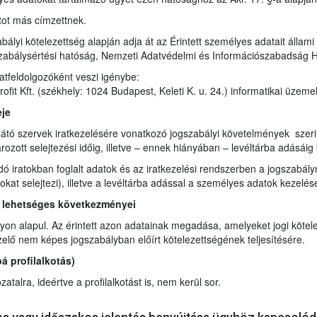
tot más címzettnek.
bályi kötelezettség alapján adja át az Érintett személyes adatait állam
zabálysértési hatóság, Nemzeti Adatvédelmi és Információszabadság 
atfeldolgozóként veszi igénybe:
it Kft. (székhely: 1024 Budapest, Keleti K. u. 24.) informatikai üzeme
eje
átó szervek iratkezelésére vonatkozó jogszabályi követelmények szerint i
ozott selejtezési időig, illetve – ennek hiányában – levéltárba adásáig 
ndó iratokban foglalt adatok és az iratkezelési rendszerben a jogszabá
ratokat selejtezi), illetve a levéltárba adással a személyes adatok kezel
 lehetséges következményei
on alapul. Az érintett azon adatainak megadása, amelyeket jogi kötele
ő nem képes jogszabályban előírt kötelezettségének teljesítésére.
 profilalkotás)
talra, ideértve a profilalkotást is, nem kerül sor.