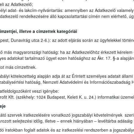
eli az Adatkezelő;
élyi adat- és lakcím-nyilvántartás: amennyiben az Adatkezelő valamel
datkezelő rendelkezésére álló kapcsolattartási címén nem elérhető, úgy
zettjei, illetve a címzettek kategóriái
st, Dunavirág utca 2-6.): az adott eljárás során az ügyfelekkel törté
ző más magyarországi hatóság: ha az Adatkezelőhöz érkezett kérelem
lyes adatokat tartalmazó ügyet ezen hatósághoz az Ákr. 17. §-a alapjá
tot más címzettnek.
bályi kötelezettség alapján adja át az Érintett személyes adatait állam
zabálysértési hatóság, Nemzeti Adatvédelmi és Információszabadság 
atfeldolgozóként veszi igénybe:
it Kft. (székhely: 1024 Budapest, Keleti K. u. 24.) informatikai üzeme
deje
átó szervek iratkezelésére vonatkozó jogszabályi követelmények szerint i
ozott selejtezési időig, illetve – ennek hiányában – levéltárba adásáig 
ndó iratokban foglalt adatok és az iratkezelési rendszerben a jogszabá